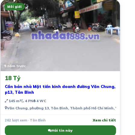
Môi giới
5 năm trước
18 Tỷ
Cần bán nhà Mặt tiền kinh doanh đường Văn Chung,
p13, Tân Bình
145 m²
4 PN
4 WC
Văn Chung, phường 13, Tân Bình, Thành phố Hồ Chí Minh, Việt Nam
262 lượt xem · Tân Bình
Xem chi tiết
Hỏi tin này