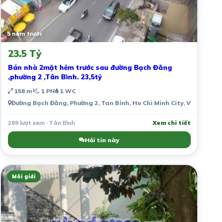
5 năm trước
23.5 Tỷ
Bán nhà 2mặt hẻm trước sau đường Bạch Đằng
,phường 2 ,Tân Bình. 23,5tỷ
158 m²
1 PN
1 WC
Đường Bạch Đằng, Phường 2, Tan Binh, Ho Chi Minh City, Vietnam
289 lượt xem · Tân Bình
Xem chi tiết
Hỏi tin này
Môi giới