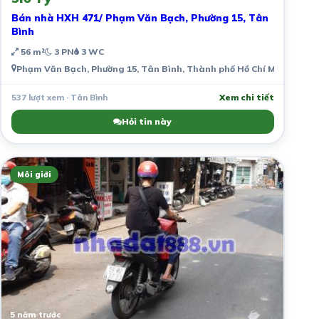
Bán nhà HXH 471/ Phạm Văn Bạch, Phường 15, Tân
Bình
56 m²
3 PN
3 WC
Phạm Văn Bạch, Phường 15, Tân Bình, Thành phố Hồ Chí Minh, Việt
537 lượt xem · Tân Bình
Xem chi tiết
Hỏi tin này
Môi giới
5 năm trước