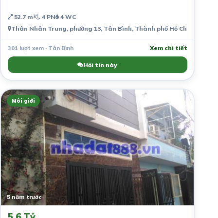
52.7 m²
4 PN
4 WC
Thân Nhân Trung, phường 13, Tân Bình, Thành phố Hồ Chí Minh, Vi
301 lượt xem · Tân Bình
Xem chi tiết
Hỏi tin này
Môi giới
5 năm trước
5.6 Tỷ