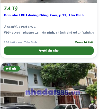
7.4 Tỷ
Bán nhà HXH đường Đồng Xoài, p.13, Tân Bình
65 m²
5 PN
5 WC
Đồng Xoài, phường 13, Tân Bình, Thành phố Hồ Chí Minh, Việt Nam
256 lượt xem · Tân Bình
Xem chi tiết
Hỏi tin này
Môi giới