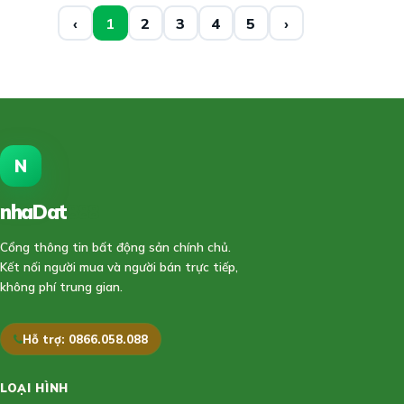
‹
1
2
3
4
5
›
N
nhaDat
888
Cổng thông tin bất động sản chính chủ.
Kết nối người mua và người bán trực tiếp,
không phí trung gian.
Hỗ trợ: 0866.058.088
LOẠI HÌNH