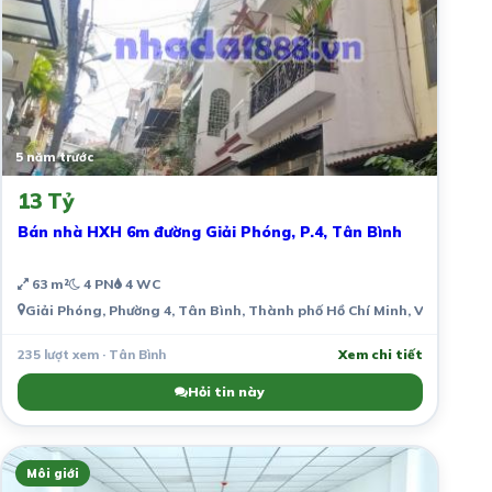
5 năm trước
13 Tỷ
Bán nhà HXH 6m đường Giải Phóng, P.4, Tân Bình
63 m²
4 PN
4 WC
Giải Phóng, Phường 4, Tân Bình, Thành phố Hồ Chí Minh, Việt Nam
235 lượt xem · Tân Bình
Xem chi tiết
Hỏi tin này
Môi giới