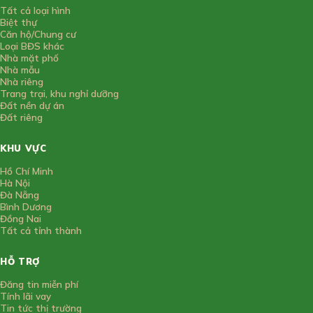
Tất cả loại hình
Biệt thự
Căn hộ/Chung cư
Loại BĐS khác
Nhà mặt phố
Nhà mẫu
Nhà riêng
Trang trại, khu nghỉ dưỡng
Đất nền dự án
Đất riêng
KHU VỰC
Hồ Chí Minh
Hà Nội
Đà Nẵng
Bình Dương
Đồng Nai
Tất cả tỉnh thành
HỖ TRỢ
Đăng tin miễn phí
Tính lãi vay
Tin tức thị trường