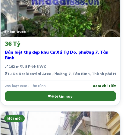
5 năm trước
36 Tỷ
Bán biệt thự đẹp khu Cư Xá Tự Do, phường 7, Tân
Bình
162 m²
8 PN
8 WC
Tu Do Residential Area, Phường 7, Tân Bình, Thành phố Hồ Chí Min
299 lượt xem · Tân Bình
Xem chi tiết
Hỏi tin này
Môi giới