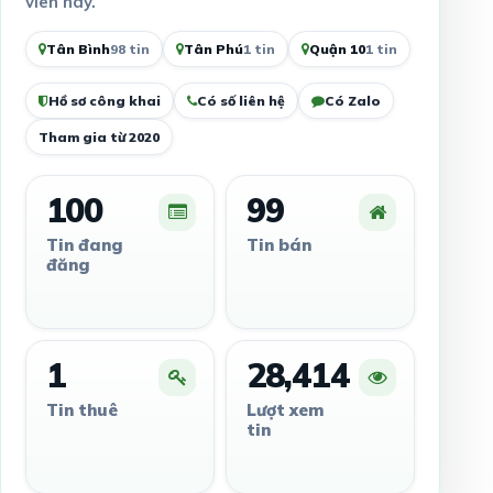
viên này.
Tân Bình
98 tin
Tân Phú
1 tin
Quận 10
1 tin
Hồ sơ công khai
Có số liên hệ
Có Zalo
Tham gia từ 2020
100
99
Tin đang
Tin bán
đăng
1
28,414
Tin thuê
Lượt xem
tin