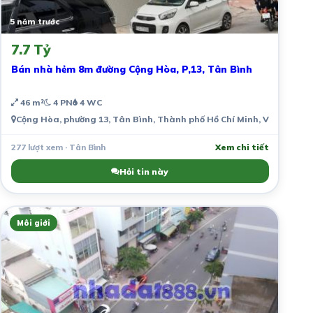
5 năm trước
7.7 Tỷ
Bán nhà hẻm 8m đường Cộng Hòa, P,13, Tân Bình
46 m²
4 PN
4 WC
Cộng Hòa, phường 13, Tân Bình, Thành phố Hồ Chí Minh, Việt Nam
277 lượt xem · Tân Bình
Xem chi tiết
Hỏi tin này
Môi giới