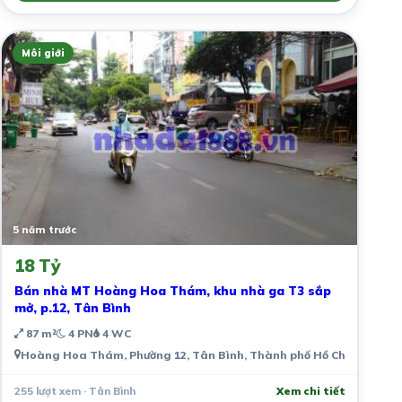
Môi giới
5 năm trước
18 Tỷ
Bán nhà MT Hoàng Hoa Thám, khu nhà ga T3 sắp
mở, p.12, Tân Bình
87 m²
4 PN
4 WC
Hoàng Hoa Thám, Phường 12, Tân Bình, Thành phố Hồ Chí Minh, V
255 lượt xem · Tân Bình
Xem chi tiết