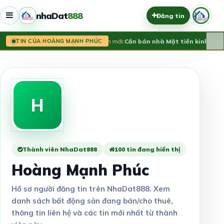
nhaDat
888
Đăng tin
×
Tin mới:
Cần bán nhà Mặt tiền kinh doa
TIN CỦA HOÀNG MẠNH PHÚC
H
Thành viên NhaDat888
100 tin đang hiển thị
Hoàng Mạnh Phúc
Hồ sơ người đăng tin trên NhaDat888. Xem
danh sách bất động sản đang bán/cho thuê,
thông tin liên hệ và các tin mới nhất từ thành