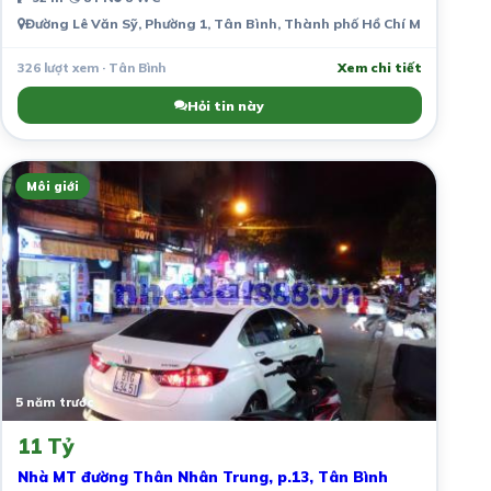
Đường Lê Văn Sỹ, Phường 1, Tân Bình, Thành phố Hồ Chí Minh, Việt
326 lượt xem · Tân Bình
Xem chi tiết
Hỏi tin này
Môi giới
5 năm trước
11 Tỷ
Nhà MT đường Thân Nhân Trung, p.13, Tân Bình