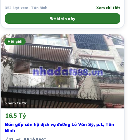
352 lượt xem · Tân Bình
Xem chi tiết
Hỏi tin này
Môi giới
5 năm trước
16.5 Tỷ
Bán gấp căn hộ dịch vụ đường Lê Văn Sỹ, p.1, Tân
Bình
92 m²
8 PN
8 WC