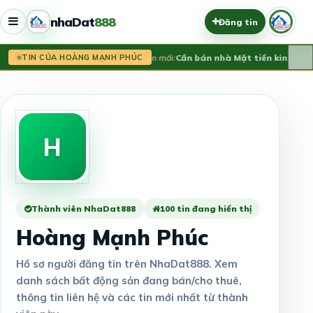
nhaDat
888
Đăng tin
×
Tin mới:
Cần bán nhà Mặt tiền kinh doa
TIN CỦA HOÀNG MẠNH PHÚC
H
Thành viên NhaDat888
100 tin đang hiển thị
Hoàng Mạnh Phúc
Hồ sơ người đăng tin trên NhaDat888. Xem
danh sách bất động sản đang bán/cho thuê,
thông tin liên hệ và các tin mới nhất từ thành