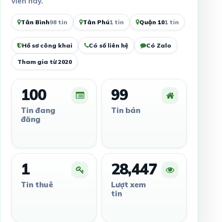
viên này.
Tân Bình
98 tin
Tân Phú
1 tin
Quận 10
1 tin
Hồ sơ công khai
Có số liên hệ
Có Zalo
Tham gia từ 2020
100
99
Tin đang
Tin bán
đăng
1
28,447
Tin thuê
Lượt xem
tin