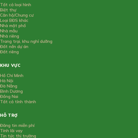
Tất cả loại hình
Biệt thự
Căn hộ/Chung cư
Loại BĐS khác
Nhà mặt phố
Nhà mẫu
Nhà riêng
Trang trại, khu nghỉ dưỡng
Đất nền dự án
Đất riêng
KHU VỰC
Hồ Chí Minh
Hà Nội
Đà Nẵng
Bình Dương
Đồng Nai
Tất cả tỉnh thành
HỖ TRỢ
Đăng tin miễn phí
Tính lãi vay
Tin tức thị trường