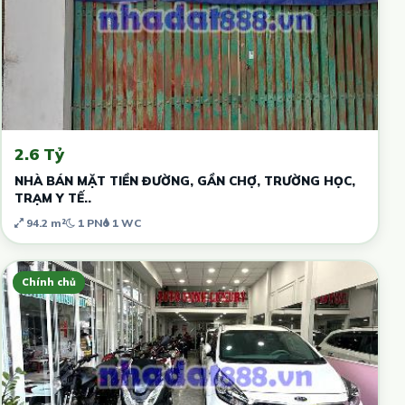
2.6 Tỷ
NHÀ BÁN MẶT TIỀN ĐƯỜNG, GẦN CHỢ, TRƯỜNG HỌC,
TRẠM Y TẾ..
94.2 m²
1 PN
1 WC
Chính chủ