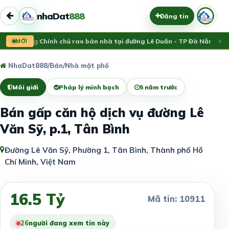
nhaDat
888
Đăng tin
×
Vừa đăng:
MỚI
Chính chủ rao bán nhà tại đường Lê Duẩn - TP Đà Nẵng; DT 
NhaDat888
/
Bán
/
Nhà mặt phố
Môi giới
Pháp lý minh bạch
5 năm trước
Bán gấp căn hộ dịch vụ đường Lê
Văn Sỹ, p.1, Tân Bình
Đường Lê Văn Sỹ, Phường 1, Tân Bình, Thành phố Hồ
Chí Minh, Việt Nam
16.5 Tỷ
Mã tin: 10911
29
người đang xem tin này