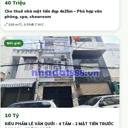
40 Triệu
Cho thuê nhà mặt tiền đẹp 4x25m – Phù hợp văn
phòng, spa, showroom
100 m²
6 PN
7 WC
Môi giới
10 Tỷ
SIÊU PHẨM LÊ VĂN QUỚI - 4 TẤM - 2 MẶT TIỀN TRƯỚC