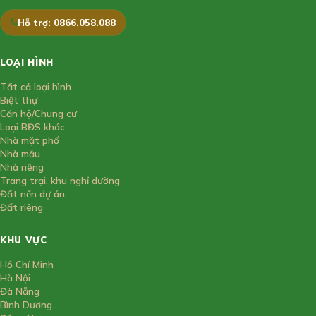
Hỗ trợ: 0866.058.088
LOẠI HÌNH
Tất cả loại hình
Biệt thự
Căn hộ/Chung cư
Loại BĐS khác
Nhà mặt phố
Nhà mẫu
Nhà riêng
Trang trại, khu nghỉ dưỡng
Đất nền dự án
Đất riêng
KHU VỰC
Hồ Chí Minh
Hà Nội
Đà Nẵng
Bình Dương