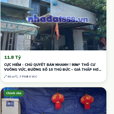
11.8 Tỷ
CỰC HIẾM - CHỦ QUYẾT BÁN NHANH ! 90M² THỔ CƯ
VUÔNG VỨC, ĐƯỜNG SỐ 10 THỦ ĐỨC – GIÁ THẤP HƠN
THỊ TRƯỜNG - DÒNG TIỀN SẴN
90 m²
7 PN
6 WC
Chính chủ