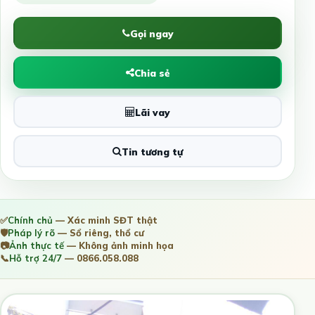
Gọi ngay
Chia sẻ
Lãi vay
Tin tương tự
✅
Chính chủ
— Xác minh SĐT thật
🛡️
Pháp lý rõ
— Sổ riêng, thổ cư
📷
Ảnh thực tế
— Không ảnh minh họa
📞
Hỗ trợ 24/7
— 0866.058.088