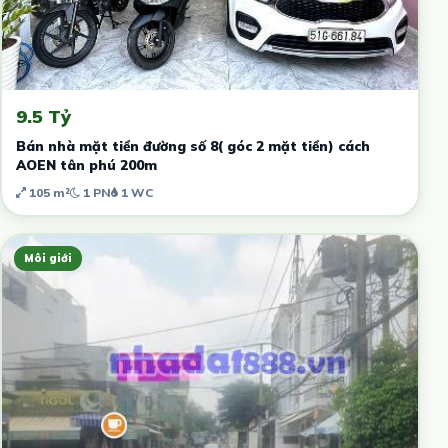
9.5 Tỷ
Bán nhà mặt tiền đường số 8( góc 2 mặt tiền) cách
AOEN tân phú 200m
105 m²
1 PN
1 WC
Môi giới