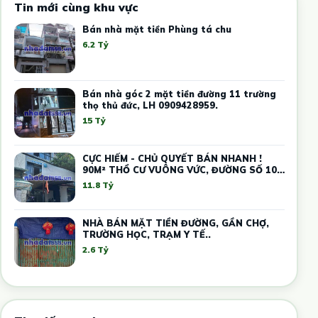
Tin mới cùng khu vực
Bán nhà mặt tiền Phùng tá chu
6.2 Tỷ
Bán nhà góc 2 mặt tiền đường 11 trường
thọ thủ đức, LH 0909428959.
15 Tỷ
CỰC HIẾM - CHỦ QUYẾT BÁN NHANH !
90M² THỔ CƯ VUÔNG VỨC, ĐƯỜNG SỐ 10
THỦ ĐỨC – GIÁ THẤP HƠN THỊ TRƯỜNG -
11.8 Tỷ
DÒNG TIỀN SẴN
NHÀ BÁN MẶT TIỀN ĐƯỜNG, GẦN CHỢ,
TRƯỜNG HỌC, TRẠM Y TẾ..
2.6 Tỷ