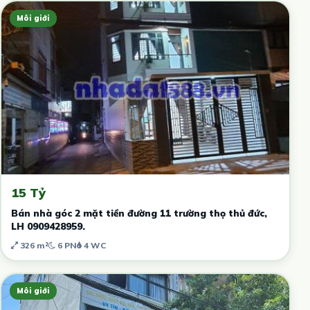
Môi giới
15 Tỷ
Bán nhà góc 2 mặt tiền đường 11 trường thọ thủ đức,
LH 0909428959.
326 m²
6 PN
4 WC
Môi giới