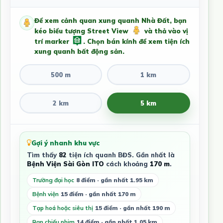
Để xem cảnh quan xung quanh Nhà Đất, bạn
kéo biểu tượng Street View
và thả vào vị
trí marker
. Chọn bán kính để xem tiện ích
xung quanh bất động sản.
500 m
1 km
2 km
5 km
Gợi ý nhanh khu vực
Tìm thấy
82
tiện ích quanh BĐS. Gần nhất là
Bệnh Viện Sài Gòn ITO
cách khoảng
170 m
.
Trường đại học
8 điểm · gần nhất 1.95 km
Bệnh viện
15 điểm · gần nhất 170 m
Tạp hoá hoặc siêu thị
15 điểm · gần nhất 190 m
Rạp chiếu phim
14 điểm · gần nhất 1.05 km