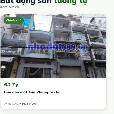
Bất động sản
tương tự
Xem tất cả
Chính chủ
6.2 Tỷ
Bán nhà mặt tiền Phùng tá chu
36 m²
2 PN
2 WC