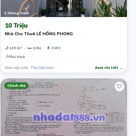
1 tháng trước
10 Triệu
Nhà Cho Thuê LÊ HỒNG PHONG
📐 120 m²
🚿 3 WC
🛏 3 PN
📍
Phú Hoà
Nhà mặt phố · Thủ Dầu Một
Xem chi tiết →
Chính chủ