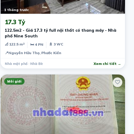
1 tháng trước
17.3 Tỷ
122.5m2 - Giá 17.3 tỷ full nội thất có thang máy - Nhà
phố Nine South
📐 122.5 m²
🚿 3 WC
🛏 4 PN
📍
Nguyễn Hữu Thọ, Phước Kiển
Nhà mặt phố · Nhà Bè
Xem chi tiết →
Môi giới