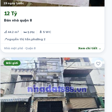
29 ngày trước
12 Tỷ
Bán nhà quận 8
📐 44.2 m²
🚿 5 WC
🛏 5 PN
📍
nguyễn thị tần,phường 2
Nhà mặt phố · Quận 8
Xem chi tiết →
Môi giới