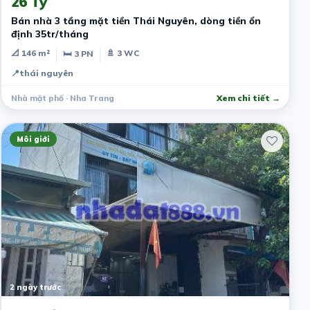
26 Tỷ
Bán nhà 3 tầng mặt tiền Thái Nguyên, dòng tiền ổn
định 35tr/tháng
📐 146 m²
🚿 3 WC
🛏 3 PN
📍
thái nguyên
Nhà mặt phố · Nha Trang
Xem chi tiết →
Môi giới
2 ngày trước