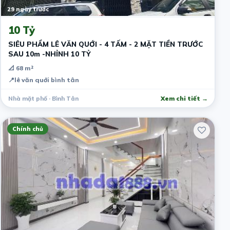
29 ngày trước
10 Tỷ
SIÊU PHẨM LÊ VĂN QUỚI - 4 TẤM - 2 MẶT TIỀN TRƯỚC
SAU 10m -NHỈNH 10 TỶ
📐 68 m²
📍
lê văn quới bình tân
Nhà mặt phố · Bình Tân
Xem chi tiết →
Chính chủ