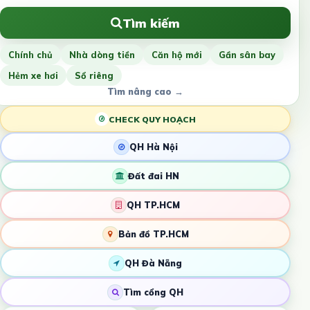
Tìm kiếm
Chính chủ
Nhà dòng tiền
Căn hộ mới
Gần sân bay
Hẻm xe hơi
Sổ riêng
Tìm nâng cao →
CHECK QUY HOẠCH
QH Hà Nội
Đất đai HN
QH TP.HCM
Bản đồ TP.HCM
QH Đà Nẵng
Tìm cổng QH