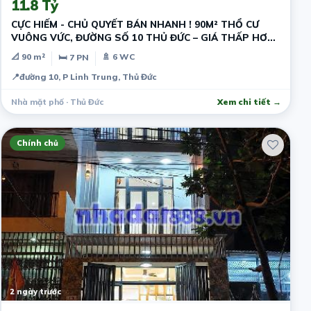
11.8 Tỷ
CỰC HIẾM - CHỦ QUYẾT BÁN NHANH ! 90M² THỔ CƯ
VUÔNG VỨC, ĐƯỜNG SỐ 10 THỦ ĐỨC – GIÁ THẤP HƠN
THỊ TRƯỜNG - DÒNG TIỀN SẴN
📐 90 m²
🚿 6 WC
🛏 7 PN
📍
đường 10, P Linh Trung, Thủ Đức
Nhà mặt phố · Thủ Đức
Xem chi tiết →
Chính chủ
2 ngày trước