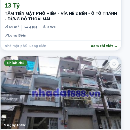
13 Tỷ
TẦM TIỀN MẶT PHỐ HIẾM - VỈA HÈ 2 BÊN - Ô TÔ TRÁNH
- DỪNG ĐỖ THOẢI MÁI
📐 61 m²
🚿 3 WC
🛏 4 PN
📍
Long Biên
Nhà mặt phố · Long Biên
Xem chi tiết →
Chính chủ
5 ngày trước