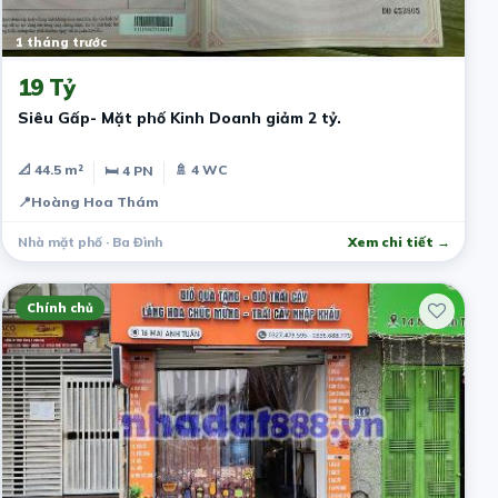
1 tháng trước
19 Tỷ
Siêu Gấp- Mặt phố Kinh Doanh giảm 2 tỷ.
📐 44.5 m²
🚿 4 WC
🛏 4 PN
📍
Hoàng Hoa Thám
Nhà mặt phố · Ba Đình
Xem chi tiết →
Chính chủ