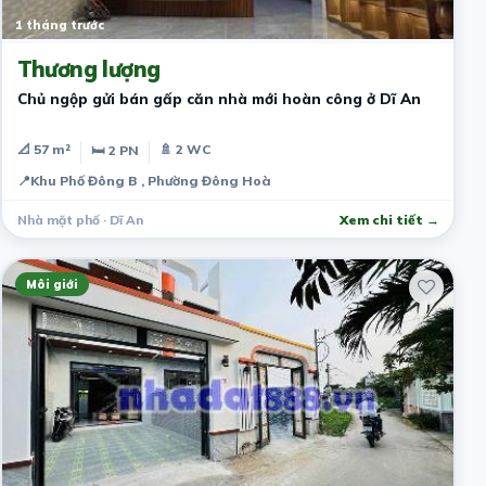
1 tháng trước
Thương lượng
Chủ ngộp gửi bán gấp căn nhà mới hoàn công ở Dĩ An
📐 57 m²
🚿 2 WC
🛏 2 PN
📍
Khu Phố Đông B , Phường Đông Hoà
Nhà mặt phố · Dĩ An
Xem chi tiết →
Môi giới