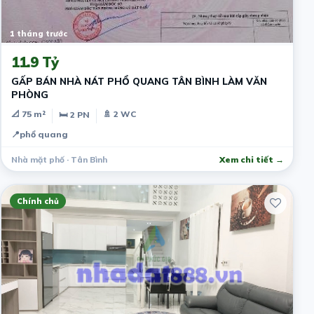
1 tháng trước
11.9 Tỷ
GẤP BÁN NHÀ NÁT PHỔ QUANG TÂN BÌNH LÀM VĂN
PHÒNG
📐 75 m²
🚿 2 WC
🛏 2 PN
📍
phổ quang
Nhà mặt phố · Tân Bình
Xem chi tiết →
Chính chủ