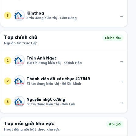
Kimthoa
→
3
3 tin đang hiển thị · Lâm Đồng
Top chính chủ
Chính chủ
Nguồn tin trực tiếp
Trần Anh Ngọc
→
1
108 tin đang hiển thị · Khánh Hòa
Thành viên đã xác thực #17849
→
2
72 tin đang hiển thị · Hồ Chí Minh
Nguyễn nhật cường
→
3
66 tin đang hiển thị · Đắk Lắk
Top môi giới khu vực
Môi giới
Hoạt động nổi bật theo khu vực