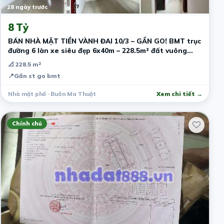
28 ngày trước
8 Tỷ
BÁN NHÀ MẶT TIỀN VÀNH ĐAI 10/3 – GẦN GO! BMT trục
đường 6 làn xe siêu đẹp 6x40m – 228.5m² đất vuông
hiếm Nhà sẵn 2PN
📐 228.5 m²
📍
Gần st go bmt
Nhà mặt phố · Buôn Ma Thuột
Xem chi tiết →
Chính chủ