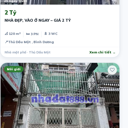
25 ngày trước
2 Tỷ
NHÀ ĐẸP, VÀO Ở NGAY – GIÁ 2 TỶ
📐 120 m²
🚿 3 WC
🛏 3 PN
📍
Thủ Dầu Một , Bình Dương
Nhà mặt phố · Thủ Dầu Một
Xem chi tiết →
Môi giới