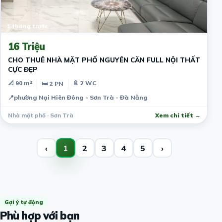
1 tháng trước
16 Triệu
CHO THUÊ NHÀ MẶT PHỐ NGUYÊN CĂN FULL NỘI THẤT
CỰC ĐẸP
📐 90 m²
🚿 2 WC
🛏 2 PN
📍
phường Nại Hiên Đông - Sơn Trà - Đà Nẵng
Nhà mặt phố · Sơn Trà
Xem chi tiết →
‹
1
2
3
4
5
›
Gợi ý tự động
Phù hợp với bạn