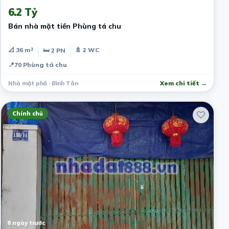
6.2 Tỷ
Bán nhà mặt tiền Phùng tá chu
📐 36 m²
🚿 2 WC
🛏 2 PN
📍
70 Phùng tá chu
Nhà mặt phố · Bình Tân
Xem chi tiết →
Chính chủ
8 ngày trước