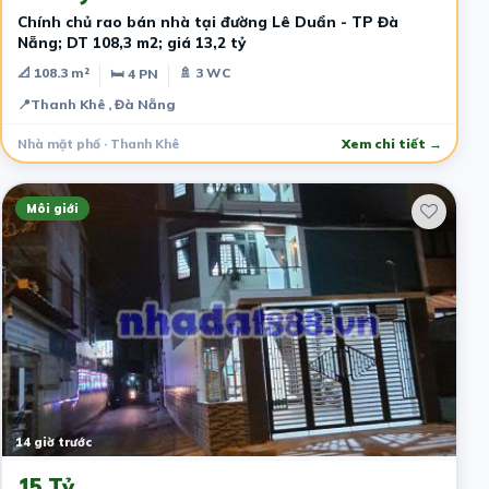
Chính chủ rao bán nhà tại đường Lê Duẩn - TP Đà
Nẵng; DT 108,3 m2; giá 13,2 tỷ
📐 108.3 m²
🚿 3 WC
🛏 4 PN
📍
Thanh Khê , Đà Nẵng
Nhà mặt phố · Thanh Khê
Xem chi tiết →
Môi giới
14 giờ trước
15 Tỷ