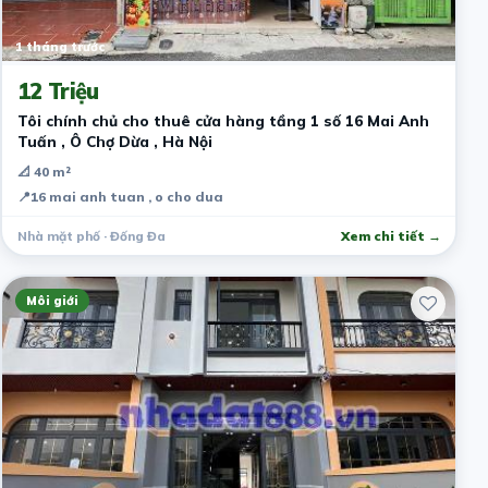
1 tháng trước
12 Triệu
Tôi chính chủ cho thuê cửa hàng tầng 1 số 16 Mai Anh
Tuấn , Ô Chợ Dừa , Hà Nội
📐 40 m²
📍
16 mai anh tuan , o cho dua
Nhà mặt phố · Đống Đa
Xem chi tiết →
Môi giới