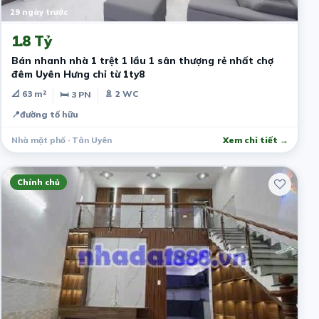
29 ngày trước
1.8 Tỷ
Bán nhanh nhà 1 trệt 1 lầu 1 sân thượng rẻ nhất chợ
đêm Uyên Hưng chỉ từ 1ty8
📐 63 m²
🚿 2 WC
🛏 3 PN
📍
đường tố hữu
Nhà mặt phố · Tân Uyên
Xem chi tiết →
Chính chủ