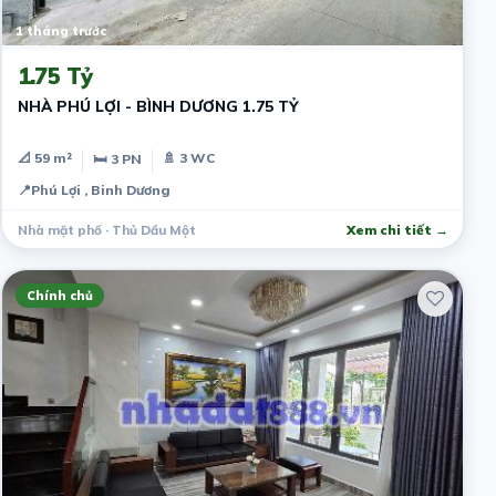
1 tháng trước
1.75 Tỷ
NHÀ PHÚ LỢI - BÌNH DƯƠNG 1.75 TỶ
📐 59 m²
🚿 3 WC
🛏 3 PN
📍
Phú Lợi , Binh Dương
Nhà mặt phố · Thủ Dầu Một
Xem chi tiết →
Chính chủ