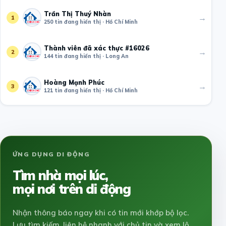
Trần Thị Thuý Nhàn
→
1
250 tin đang hiển thị · Hồ Chí Minh
Thành viên đã xác thực #16026
→
2
144 tin đang hiển thị · Long An
Hoàng Mạnh Phúc
→
3
121 tin đang hiển thị · Hồ Chí Minh
ỨNG DỤNG DI ĐỘNG
Tìm nhà mọi lúc,
mọi nơi trên di động
Nhận thông báo ngay khi có tin mới khớp bộ lọc.
Lưu tìm kiếm, liên hệ nhanh với chủ tin và xem lộ