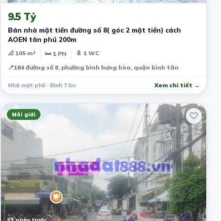
9.5 Tỷ
Bán nhà mặt tiền đường số 8( góc 2 mặt tiền) cách
AOEN tân phú 200m
📐 105 m²
🚿 1 WC
🛏 1 PN
📍
184 đường số 8, phường bình hưng hòa, quận bình tân
Nhà mặt phố · Bình Tân
Xem chi tiết →
Môi giới
23 ngày trước