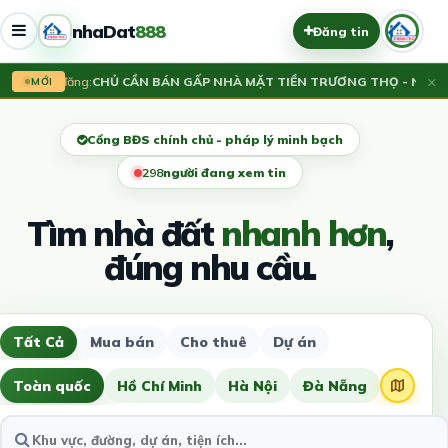
nhaDat
888
Đăng tin
×
Vừa đăng:
CHỦ CẦN BÁN GẤP NHÀ MẶT TIỀN TRƯƠNG THỌ - NGANG 
MỚI
Cổng BĐS chính chủ - pháp lý minh bạch
295
người đang xem tin
Tìm nhà đất
nhanh hơn
,
đúng nhu cầu.
Tất Cả
Mua bán
Cho thuê
Dự án
Toàn quốc
Hồ Chí Minh
Hà Nội
Đà Nẵng