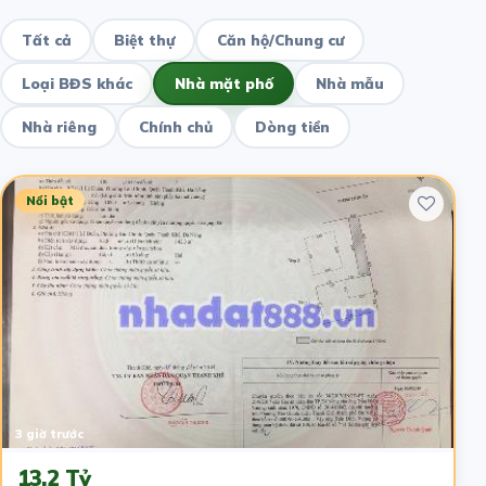
Tất cả
Biệt thự
Căn hộ/Chung cư
Loại BĐS khác
Nhà mặt phố
Nhà mẫu
Nhà riêng
Chính chủ
Dòng tiền
Nổi bật
3 giờ trước
13.2 Tỷ