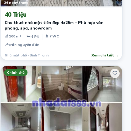
26 ngày trước
40 Triệu
Cho thuê nhà mặt tiền đẹp 4x25m – Phù hợp văn
phòng, spa, showroom
📐 100 m²
🚿 7 WC
🛏 6 PN
📍
trần nguyên đán
Nhà mặt phố · Bình Thạnh
Xem chi tiết →
Chính chủ