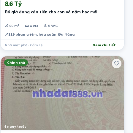
8.6 Tỷ
Bố già đang cần tiền cho con vô năm học mới
📐 90 m²
🚿 5 WC
🛏 4 PN
📍
119 phan triêm, hòa xuân, Đà Nẵng
Nhà mặt phố · Cẩm Lệ
Xem chi tiết →
Chính chủ
4 ngày trước