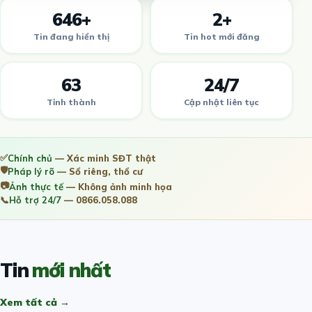
646+
2+
Tin đang hiển thị
Tin hot mới đăng
63
24/7
Tỉnh thành
Cập nhật liên tục
✅
Chính chủ
— Xác minh SĐT thật
🛡️
Pháp lý rõ
— Sổ riêng, thổ cư
📷
Ảnh thực tế
— Không ảnh minh họa
📞
Hỗ trợ 24/7
— 0866.058.088
Tin
mới nhất
Xem tất cả →