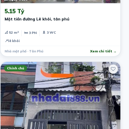
5.15 Tỷ
Mặt tiền đường Lê khôi, tân phú
📐 52 m²
🚿 3 WC
🛏 3 PN
📍
lê khôi
Nhà mặt phố · Tân Phú
Xem chi tiết →
Chính chủ