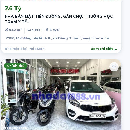
2.6 Tỷ
NHÀ BÁN MẶT TIỀN ĐƯỜNG, GẦN CHỢ, TRƯỜNG HỌC,
TRẠM Y TẾ..
📐 94.2 m²
🚿 1 WC
🛏 1 PN
📍
180/14 đường nhị bình 8 , xã Đông Thạnh,huyện hóc môn
Nhà mặt phố · Hóc Môn
Xem chi tiết →
Chính chủ
13 ngày trước