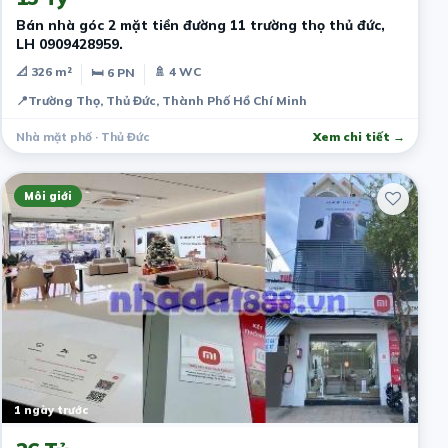
Bán nhà góc 2 mặt tiền đường 11 trường thọ thủ đức,
LH 0909428959.
📐 326 m²
🚿 4 WC
🛏 6 PN
📍
Trường Thọ, Thủ Đức, Thành Phố Hồ Chí Minh
Nhà mặt phố · Thủ Đức
Xem chi tiết →
Môi giới
1 ngày trước