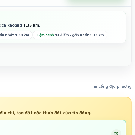
ách khoảng
1.35 km
.
gần nhất 1.68 km
Tiệm bánh
13 điểm · gần nhất 1.35 km
Tìm cổng địa phương
ịa chỉ, tọa độ hoặc thửa đất của tin đăng.