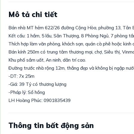
Mô tả chi tiết
Bán nhà MT hẻm 622/26 đường Cộng Hòa, phường 13, Tân 
Kết cấu: 1 hầm, 5 lầu, Sân Thượng, 8 Phòng Ngủ, 7 phòng tắ
Thích hợp làm văn phòng, khách sạn, quán cà phê hoặc kinh
Bán kính 250m có trung tâm thương mại, chợ, Siêu thị, Vinma
Khu phố sầm uất, An ninh, dân trí cao.
Đường trước nhà rộng 12m, thẳng đẹp và không bị ngập nướ
-DT: 7x 25m
-Giá: 39 Tỷ có thương lượng
-Pháp lý: Sổ hồng
LH Hoàng Phúc: 0901835439
Thông tin bất động sản