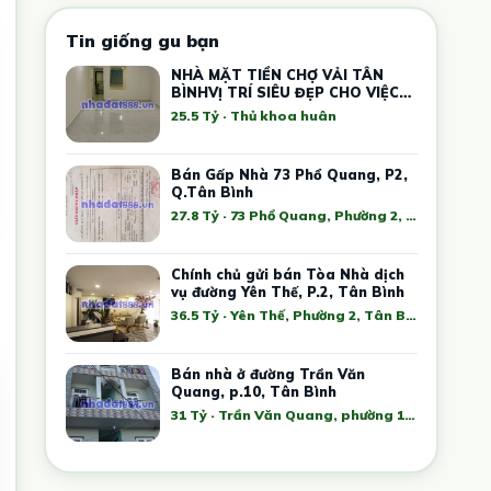
Tin giống gu bạn
NHÀ MẶT TIỀN CHỢ VẢI TÂN
BÌNHVỊ TRÍ SIÊU ĐẸP CHO VIỆC
KINH DOANH
25.5 Tỷ · Thủ khoa huân
Bán Gấp Nhà 73 Phổ Quang, P2,
Q.Tân Bình
27.8 Tỷ · 73 Phổ Quang, Phường 2, Tân Bình, Thành phố Hồ Chí Minh, Việt Nam
Chính chủ gửi bán Tòa Nhà dịch
vụ đường Yên Thế, P.2, Tân Bình
36.5 Tỷ · Yên Thế, Phường 2, Tân Bình, Thành phố Hồ Chí Minh, Việt Nam
Bán nhà ở đường Trần Văn
Quang, p.10, Tân Bình
31 Tỷ · Trần Văn Quang, phường 10, Tân Bình, Thành phố Hồ Chí Minh, Việt Nam