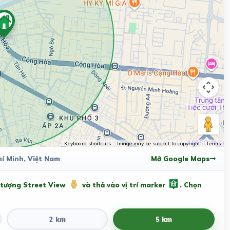
Keyboard shortcuts
Image may be subject to copyright
Terms
í Minh, Việt Nam
Mở Google Maps
 tượng Street View
và thả vào vị trí marker
. Chọn
2 km
5 km