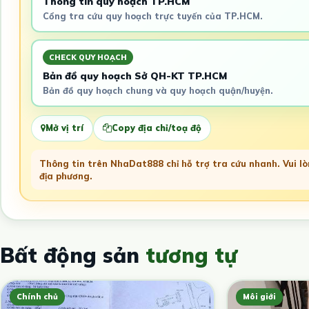
Thông tin quy hoạch TP.HCM
Cổng tra cứu quy hoạch trực tuyến của TP.HCM.
CHECK QUY HOẠCH
Bản đồ quy hoạch Sở QH-KT TP.HCM
Bản đồ quy hoạch chung và quy hoạch quận/huyện.
Mở vị trí
Copy địa chỉ/toạ độ
Thông tin trên NhaDat888 chỉ hỗ trợ tra cứu nhanh. Vui lòn
địa phương.
Bất động sản
tương tự
Chính chủ
Môi giới