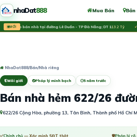
nhaDat
888
Mua Bán
Bản
chủ rao bán nhà tại đường Lê Duẩn - TP Đà Nẵng; DT 1
MỚI
13.2 Tỷ
Vừa 
NhaDat888
/
Bán
/
Nhà riêng
Môi giới
Pháp lý minh bạch
5 năm trước
Bán nhà hẻm 622/26 đườ
622/26 Cộng Hòa, phường 13, Tân Bình, Thành phố Hồ Chí M
✅
Chính chủ
— Xác minh SĐT thật
🛡️
Pháp lý rõ