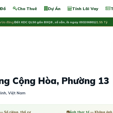
 Đồ
Cho Thuê
Dự Án
Tính Lãi Vay
T
đăng:
Đất KDC QL50 gần BXQ8 , sổ sẵn, ib ngay 0932068012
1.55 Tỷ
V
ng Cộng Hòa, Phường 13
inh, Việt Nam
— Sổ riêng, thổ cư
📷
Ảnh thực tế
— Không ảnh 