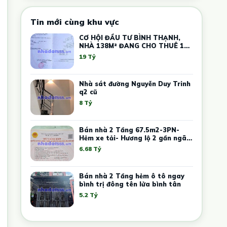
Tin mới cùng khu vực
CƠ HỘI ĐẦU TƯ BÌNH THẠNH,
NHÀ 138M² ĐANG CHO THUÊ 17
PHÒNG TRỌ, GIÁ CHỈ 19 TỶ
19 Tỷ
Nhà sát đường Nguyễn Duy Trinh
q2 cũ
8 Tỷ
Bán nhà 2 Tầng 67.5m2-3PN-
Hẻm xe tải- Hương lộ 2 gần ngã 4
xã
6.68 Tỷ
Bán nhà 2 Tầng hẻm ô tô ngay
bình trị đông tên lửa bình tân
5.2 Tỷ