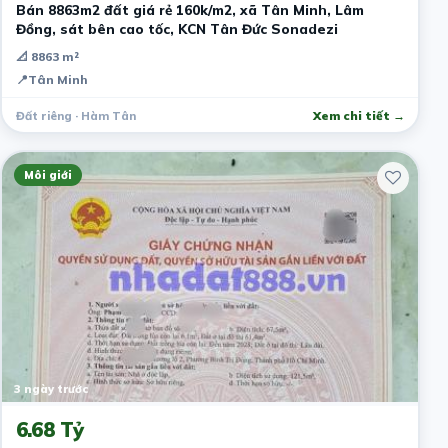
Bán 8863m2 đất giá rẻ 160k/m2, xã Tân Minh, Lâm
Đồng, sát bên cao tốc, KCN Tân Đức Sonadezi
📐 8863 m²
📍
Tân Minh
Đất riêng · Hàm Tân
Xem chi tiết →
Môi giới
3 ngày trước
6.68 Tỷ