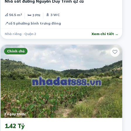
Nhà sát đường Nguyễn Duy Trinh q2 cũ
📐 56.5 m²
🚿 3 WC
🛏 3 PN
📍
số 5 phường bình trưng đông
Nhà riêng · Quận 2
Xem chi tiết →
Chính chủ
3 ngày trước
1.42 Tỷ