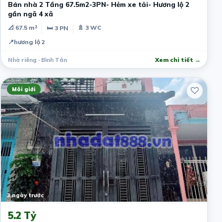
Bán nhà 2 Tầng 67.5m2-3PN- Hẻm xe tải- Hương lộ 2
gần ngã 4 xã
📐 67.5 m²
🚿 3 WC
🛏 3 PN
📍
hương lộ 2
Nhà riêng · Bình Tân
Xem chi tiết →
Môi giới
3 ngày trước
5.2 Tỷ