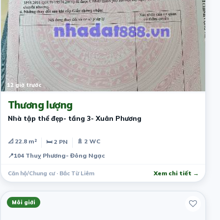
12 giờ trước
Thương lượng
Nhà tập thể đẹp- tầng 3- Xuân Phương
📐 22.8 m²
🚿 2 WC
🛏 2 PN
📍
104 Thuỵ Phương- Đông Ngạc
Căn hộ/Chung cư · Bắc Từ Liêm
Xem chi tiết →
Môi giới