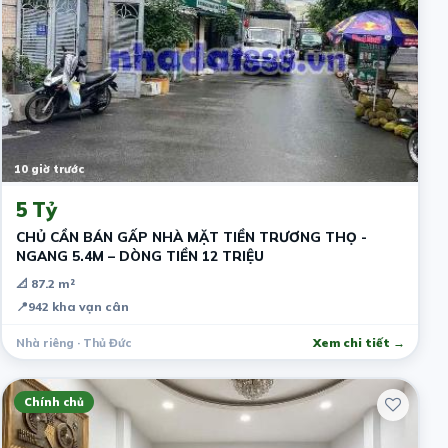
10 giờ trước
5 Tỷ
CHỦ CẦN BÁN GẤP NHÀ MẶT TIỀN TRƯƠNG THỌ -
NGANG 5.4M – DÒNG TIỀN 12 TRIỆU
📐 87.2 m²
📍
942 kha vạn cân
Nhà riêng · Thủ Đức
Xem chi tiết →
Chính chủ