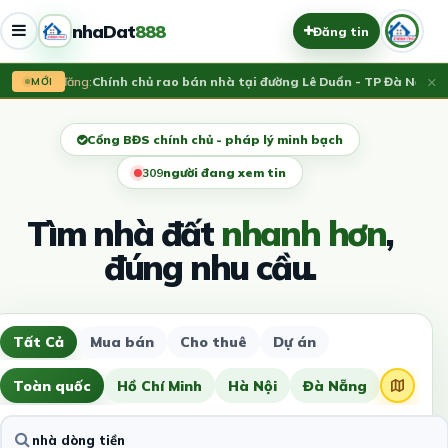
nhaDat
888
Đăng tin
×
Vừa đăng:
Chính chủ rao bán nhà tại đường Lê Duẩn - TP Đà Nẵng; D
MỚI
Cổng BĐS chính chủ - pháp lý minh bạch
305
người đang xem tin
Tìm nhà đất
nhanh hơn
,
đúng nhu cầu.
Tất Cả
Mua bán
Cho thuê
Dự án
Toàn quốc
Hồ Chí Minh
Hà Nội
Đà Nẵng