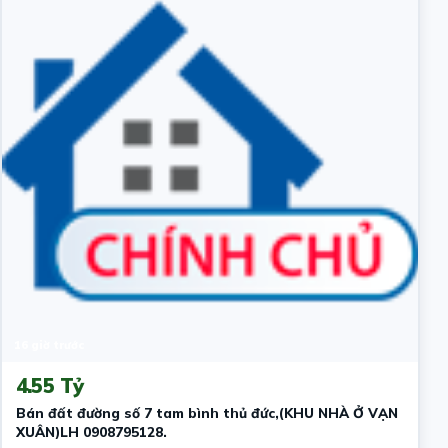
16 giờ trước
4.55 Tỷ
Bán đất đường số 7 tam bình thủ đức,(KHU NHÀ Ở VẠN
XUÂN)LH 0908795128.