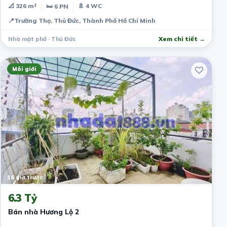
📐 326 m²
🚿 4 WC
🛏 6 PN
📍
Trường Thọ, Thủ Đức, Thành Phố Hồ Chí Minh
Nhà mặt phố · Thủ Đức
Xem chi tiết →
Môi giới
16 giờ trước
6.3 Tỷ
Bán nhà Hương Lộ 2