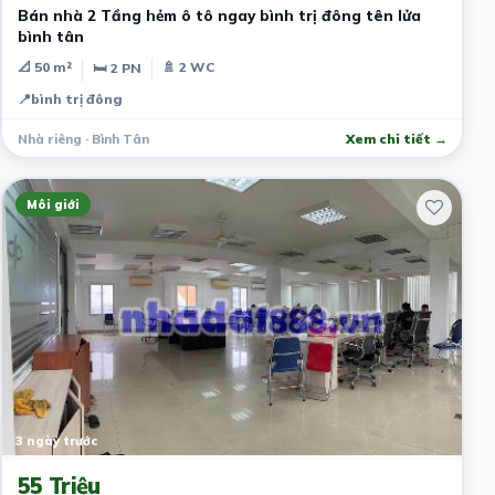
Bán nhà 2 Tầng hẻm ô tô ngay bình trị đông tên lửa
bình tân
📐 50 m²
🚿 2 WC
🛏 2 PN
📍
bình trị đông
Nhà riêng · Bình Tân
Xem chi tiết →
Môi giới
3 ngày trước
55 Triệu