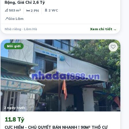
Rộng, Giá Chỉ 2,6 Tỷ
📐 503 m²
🚿 2 WC
🛏 2 PN
📍
Gia Lâm
Nhà riêng · Lâm Hà
Xem chi tiết →
Môi giới
2 ngày trước
11.8 Tỷ
CỰC HIẾM - CHỦ QUYẾT BÁN NHANH ! 90M² THỔ CƯ