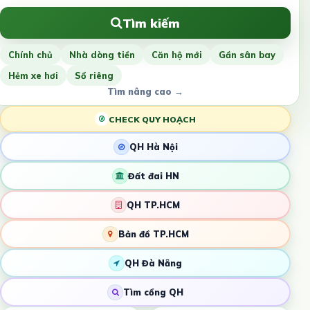
Tìm kiếm
Chính chủ
Nhà dòng tiền
Căn hộ mới
Gần sân bay
Hẻm xe hơi
Sổ riêng
Tìm nâng cao →
CHECK QUY HOẠCH
QH Hà Nội
Đất đai HN
QH TP.HCM
Bản đồ TP.HCM
QH Đà Nẵng
Tìm cổng QH