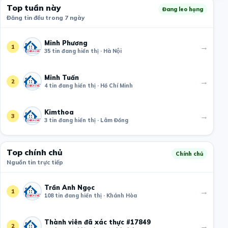
Top tuần này
Đang leo hạng
Đăng tin đều trong 7 ngày
Minh Phương
→
1
35 tin đang hiển thị · Hà Nội
Minh Tuấn
→
2
4 tin đang hiển thị · Hồ Chí Minh
Kimthoa
→
3
3 tin đang hiển thị · Lâm Đồng
Top chính chủ
Chính chủ
Nguồn tin trực tiếp
Trần Anh Ngọc
→
1
108 tin đang hiển thị · Khánh Hòa
Thành viên đã xác thực #17849
→
2