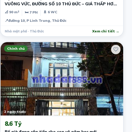
VUÔNG VỨC, ĐƯỜNG SỐ 10 THỦ ĐỨC – GIÁ THẤP HƠN
THỊ TRƯỜNG - DÒNG TIỀN SẴN
📐 90 m²
🚿 6 WC
🛏 7 PN
📍
đường 10, P Linh Trung, Thủ Đức
Nhà mặt phố · Thủ Đức
Xem chi tiết →
Chính chủ
2 ngày trước
8.6 Tỷ
Bố già đang cần tiền cho con vô năm học mới