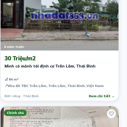
6 năm trước
30 Triệu/m2
Mình có mảnh tái định cư Trần Lãm, Thái Bình
📐 84 m²
📍
Khu đô TĐC Trần Lãm, Trần Lãm, Thái Bình, Việt Nam
Đất riêng · Thái Bình
Xem chi tiết →
Chính chủ