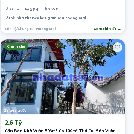
📐 79 m²
🚿 2 WC
🛏 2 PN
📍
toà nhà thetwo kđt gamuda hoàng mai
Căn hộ/Chung cư · Hoàng Mai
Xem chi tiết →
Chính chủ
2 ngày trước
2.6 Tỷ
Cần Bán Nhà Vườn 503m² Có 100m² Thổ Cư, Sân Vườn