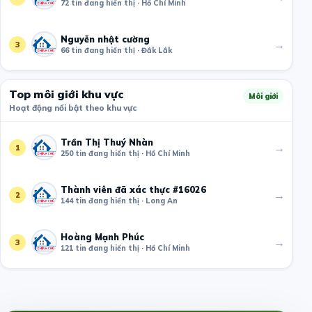
72 tin đang hiển thị · Hồ Chí Minh
Nguyễn nhật cường
→
3
66 tin đang hiển thị · Đắk Lắk
Top môi giới khu vực
Môi giới
Hoạt động nổi bật theo khu vực
Trần Thị Thuý Nhàn
→
1
250 tin đang hiển thị · Hồ Chí Minh
Thành viên đã xác thực #16026
→
2
144 tin đang hiển thị · Long An
Hoàng Mạnh Phúc
→
3
121 tin đang hiển thị · Hồ Chí Minh