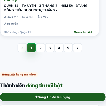
QUẬN 11 - TẠ UYÊN - 3 THÁNG 2 - HẺM 5M- 3TẦNG -
DÒNG TIỀN DƯỚI 20TR/THÁNG -
📐 31.1 m²
🚿 3 WC
🛏 4 PN
📍
tạ Uyên
Nhà riêng · Quận 11
Xem chi tiết →
‹
1
2
3
4
5
›
Bảng xếp hạng member
Thành viên
đăng tin nổi bật
Đăng tin để lên hạng