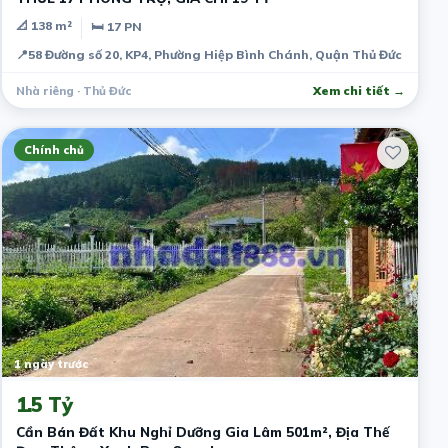
📐 138 m²
🛏 17 PN
📍
58 Đường số 20, KP4, Phường Hiệp Bình Chánh, Quận Thủ Đức
Nhà riêng · Thủ Đức
Xem chi tiết →
Chính chủ
1 ngày trước
1.5 Tỷ
Cần Bán Đất Khu Nghỉ Dưỡng Gia Lâm 501m², Địa Thế