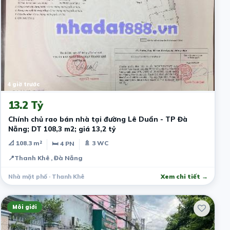
4 giờ trước
13.2 Tỷ
Chính chủ rao bán nhà tại đường Lê Duẩn - TP Đà
Nẵng; DT 108,3 m2; giá 13,2 tỷ
📐 108.3 m²
🚿 3 WC
🛏 4 PN
📍
Thanh Khê , Đà Nẵng
Nhà mặt phố · Thanh Khê
Xem chi tiết →
Môi giới