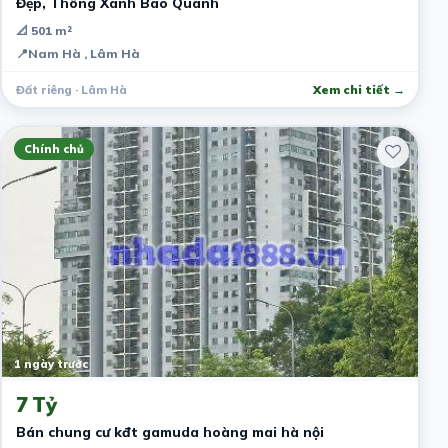
Đẹp, Thông Xanh Bao Quanh
📐 501 m²
📍
Nam Hà , Lâm Hà
Đất riêng · Lâm Hà
Xem chi tiết →
Chính chủ
1 ngày trước
7 Tỷ
Bán chung cư kđt gamuda hoàng mai hà nội