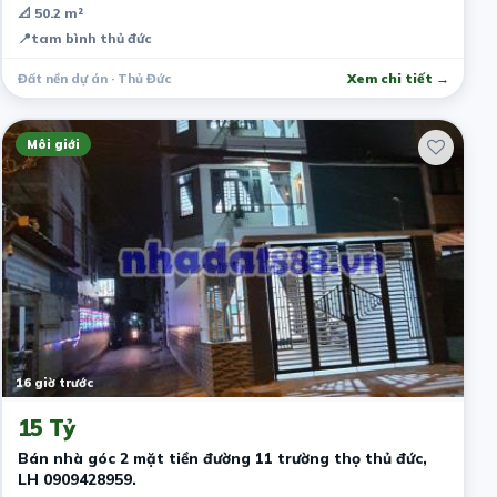
📐 50.2 m²
📍
tam bình thủ đức
Đất nền dự án · Thủ Đức
Xem chi tiết →
Môi giới
16 giờ trước
15 Tỷ
Bán nhà góc 2 mặt tiền đường 11 trường thọ thủ đức,
LH 0909428959.