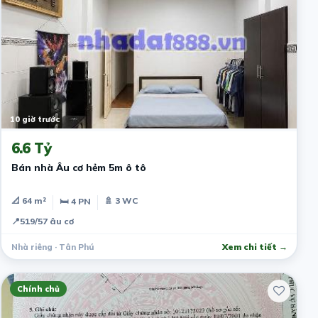
10 giờ trước
6.6 Tỷ
Bán nhà Âu cơ hẻm 5m ô tô
📐 64 m²
🚿 3 WC
🛏 4 PN
📍
519/57 âu cơ
Nhà riêng · Tân Phú
Xem chi tiết →
Chính chủ