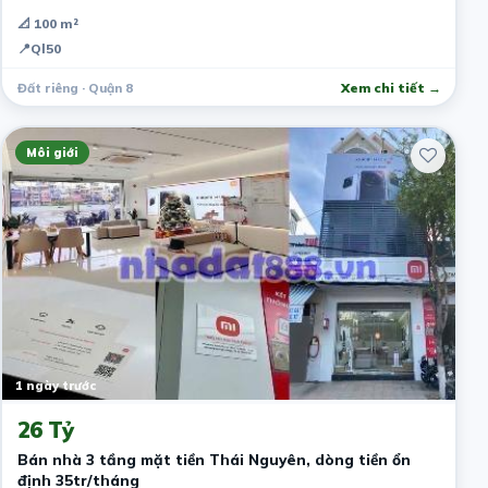
📐 100 m²
📍
Ql50
Đất riêng · Quận 8
Xem chi tiết →
Môi giới
1 ngày trước
26 Tỷ
Bán nhà 3 tầng mặt tiền Thái Nguyên, dòng tiền ổn
định 35tr/tháng