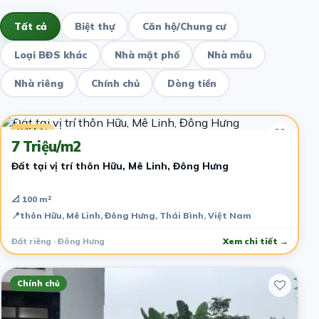
Tất cả
Biệt thự
Căn hộ/Chung cư
Loại BĐS khác
Nhà mặt phố
Nhà mẫu
Nhà riêng
Chính chủ
Dòng tiền
4 năm trước
Nổi bật
7 Triệu/m2
Đất tại vị trí thôn Hữu, Mê Linh, Đông Hưng
📐 100 m²
📍
thôn Hữu, Mê Linh, Đông Hưng, Thái Bình, Việt Nam
Đất riêng · Đông Hưng
Xem chi tiết →
Chính chủ