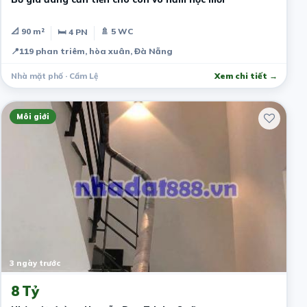
📐 90 m²
🚿 5 WC
🛏 4 PN
📍
119 phan triêm, hòa xuân, Đà Nẵng
Nhà mặt phố · Cẩm Lệ
Xem chi tiết →
Môi giới
3 ngày trước
8 Tỷ