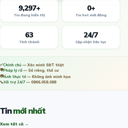
9,297+
0+
Tin đang hiển thị
Tin hot mới đăng
63
24/7
Tỉnh thành
Cập nhật liên tục
✅
Chính chủ
— Xác minh SĐT thật
🛡️
Pháp lý rõ
— Sổ riêng, thổ cư
📷
Ảnh thực tế
— Không ảnh minh họa
📞
Hỗ trợ 24/7
— 0866.058.088
Tin
mới nhất
Xem tất cả →