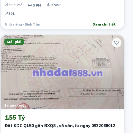
📐 56.5 m²
🚿 3 WC
🛏 3 PN
📍
891
Nhà riêng · Bình Tân
Xem chi tiết →
Môi giới
1 ngày trước
1.55 Tỷ
Đất KDC QL50 gần BXQ8 , sổ sẵn, ib ngay 0932068012