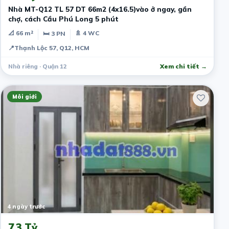
Nhà MT-Q12 TL 57 DT 66m2 (4x16.5)vào ở ngay, gần
chợ, cách Cầu Phú Long 5 phút
📐 66 m²
🚿 4 WC
🛏 3 PN
📍
Thạnh Lộc 57, Q12, HCM
Nhà riêng · Quận 12
Xem chi tiết →
Môi giới
4 ngày trước
7.3 Tỷ