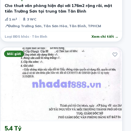
Cho thuê văn phòng hiện đại với 176m2 rộng rãi, mặt
tiền Trường Sơn tại trung tâm Tân Bình
📐 1 m²
🚿 3 WC
📍
Đường Trường Sơn, Tân Sơn Hòa, Tân Bình, TPHCM
Loại BĐS khác · Tân Bình
Xem chi tiết →
Môi giới
3 ngày trước
5.4 Tỷ