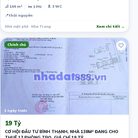
📐 146 m²
🚿 3 WC
🛏 3 PN
📍
thái nguyên
Nhà mặt phố · Nha Trang
Xem chi tiết →
Chính chủ
1 ngày trước
19 Tỷ
CƠ HỘI ĐẦU TƯ BÌNH THẠNH, NHÀ 138M² ĐANG CHO
THUÊ 17 PHÒNG TRỌ, GIÁ CHỈ 19 TỶ