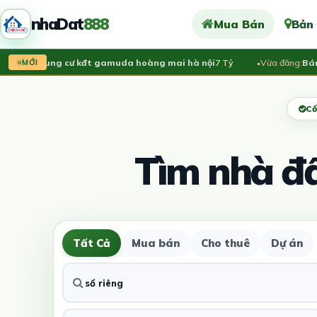
nhaDat
888
Mua Bán
Bản
án chung cư kđt gamuda hoàng mai hà nội
7 Tỷ
Vừa đăng:
Bán nhà
MỚI
Cổ
Tìm nhà đ
Tất Cả
Mua bán
Cho thuê
Dự án