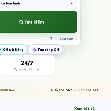
Tìm kiếm
Tìm nâng cao →
QH Đà Nẵng
Tìm cổng QH
24/7
Cập nhật liên tục
minh họa
📞
Hỗ trợ 24/7
— 0866.058.088
Xem tất cả →