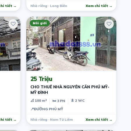
hi tiết →
Nhà riêng · Long Biên
Xem chi tiết →
Môi giới
4 ngày trước
25 Triệu
CHO THUÊ NHÀ NGUYÊN CĂN PHÚ MỸ-
MỸ ĐÌNH
📐 100 m²
🚿 2 WC
🛏 3 PN
📍
ĐƯỜNG PHÚ MỸ
hi tiết →
Nhà riêng · Nam Từ Liêm
Xem chi tiết →