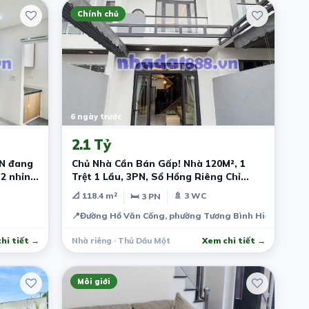
Chính chủ
6 ngày trước
2.1 Tỷ
MN đang
Chủ Nhà Cần Bán Gấp! Nhà 120M², 1
m2 nhỉnh
Trệt 1 Lầu, 3PN, Sổ Hồng Riêng Chỉ
2Tỷ1 Ngay Trung Tâm Thủ Dầu Một
📐 118.4 m²
🚿 3 WC
🛏 3 PN
📍
Đường Hồ Văn Cống, phường Tương Bình Hiệp, Thủ Dầ
hi tiết →
Nhà riêng · Thủ Dầu Một
Xem chi tiết →
Môi giới