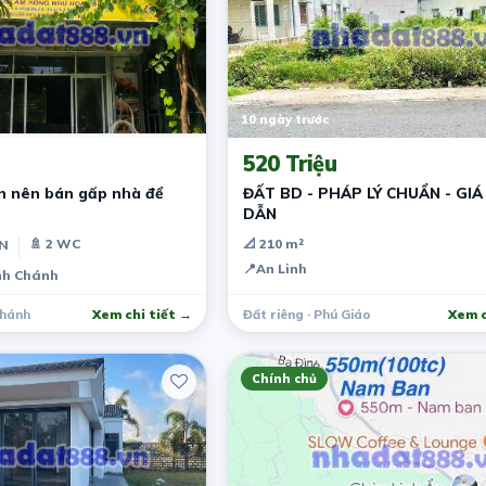
10 ngày trước
520 Triệu
ôn nên bán gấp nhà để
ĐẤT BD - PHÁP LÝ CHUẨN - GIÁ
DẪN
🚿 2 WC
📐 210 m²
PN
📍
An Linh
ình Chánh
Chánh
Xem chi tiết →
Đất riêng · Phú Giáo
Xem c
Chính chủ