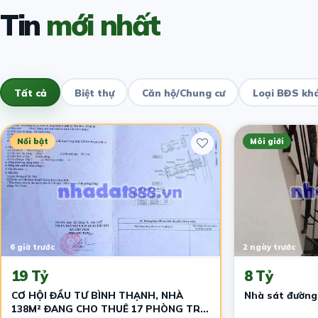
Tin
mới nhất
Tất cả
Biệt thự
Căn hộ/Chung cư
Loại BĐS kh
Nổi bật
Môi giới
6 giờ trước
2 ngày trước
19 Tỷ
8 Tỷ
CƠ HỘI ĐẦU TƯ BÌNH THẠNH, NHÀ
Nhà sát đường
138M² ĐANG CHO THUÊ 17 PHÒNG TRỌ,