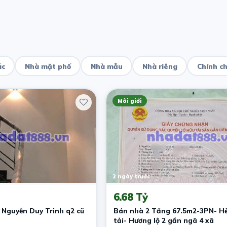
ác
Nhà mặt phố
Nhà mẫu
Nhà riêng
Chính c
Môi giới
2 ngày trước
6.68 Tỷ
 Nguyễn Duy Trinh q2 cũ
Bán nhà 2 Tầng 67.5m2-3PN- H
tải- Hương lộ 2 gần ngã 4 xã