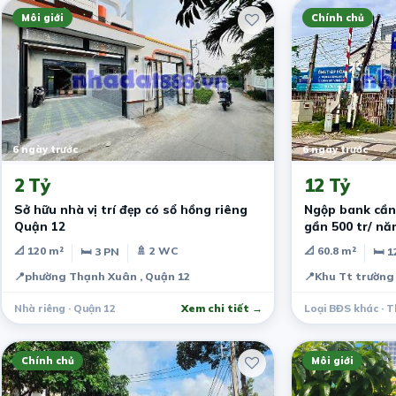
Môi giới
Chính chủ
6 ngày trước
6 ngày trước
2 Tỷ
12 Tỷ
Sở hữu nhà vị trí đẹp có sổ hồng riêng
Ngộp bank cần
Quận 12
gần 500 tr/ nă
tầng
📐 120 m²
🚿 2 WC
📐 60.8 m²
🛏 3 PN
🛏 1
📍
phường Thạnh Xuân , Quận 12
📍
Khu Tt trường 
Nhà riêng · Quận 12
Xem chi tiết →
Loại BĐS khác · T
Chính chủ
Môi giới