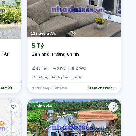
12 ngày trước
5 Tỷ
 HẤP
Bán nhà Trường Chinh
📐 45 m²
🚿 2 WC
🛏 2 PN
📍
trường chinh phú thạnh
hi tiết →
Nhà riêng · Tân Phú
Xem chi tiết →
Chính chủ