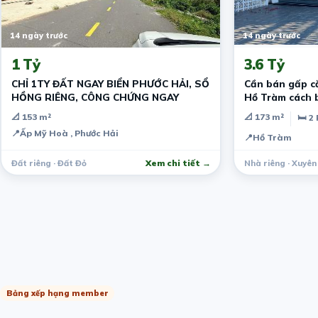
14 ngày trước
14 ngày trước
1 Tỷ
3.6 Tỷ
CHỈ 1TY ĐẤT NGAY BIỂN PHƯỚC HẢI, SỔ
Cần bán gấp c
HỒNG RIÊNG, CÔNG CHỨNG NGAY
Hồ Tràm cách 
📐 153 m²
📐 173 m²
🛏 2
📍
Ấp Mỹ Hoà , Phước Hải
📍
Hồ Tràm
Đất riêng · Đất Đỏ
Xem chi tiết →
Nhà riêng · Xuyên
Bảng xếp hạng member