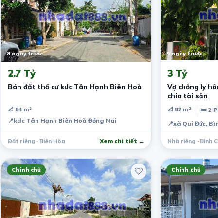
8 ngày trước
9 ngày trước
2.7 Tỷ
3 Tỷ
Bán đất thổ cư kdc Tân Hạnh Biên Hoà
Vợ chồng ly h
chia tài sản
📐 84 m²
📐 82 m²
🛏 2 
📍
kdc Tân Hạnh Biên Hoà Đồng Nai
📍
xã Qui Đức, B
Đất riêng · Biên Hòa
Xem chi tiết →
Nhà riêng · Bình 
Chính chủ
Chính chủ