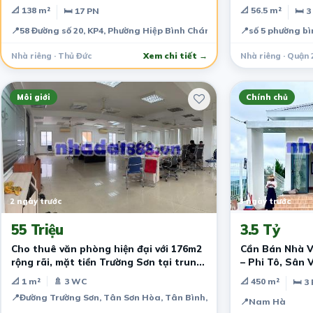
GIÁ CHỈ 19 TỶ
📐 138 m²
📐 56.5 m²
🛏 17 PN
🛏 3
📍
58 Đường số 20, KP4, Phường Hiệp Bình Chánh, Quận Thủ Đức
📍
số 5 phường b
Nhà riêng · Thủ Đức
Xem chi tiết →
Nhà riêng · Quận 
Môi giới
Chính chủ
2 ngày trước
3 ngày trước
55 Triệu
3.5 Tỷ
Cho thuê văn phòng hiện đại với 176m2
Cần Bán Nhà 
rộng rãi, mặt tiền Trường Sơn tại trung
– Phi Tô, Sân 
tâm Tân Bình
📐 1 m²
🚿 3 WC
📐 450 m²
🛏 3
📍
Đường Trường Sơn, Tân Sơn Hòa, Tân Bình, TPHCM
📍
Nam Hà