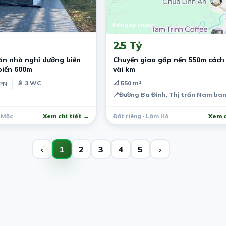
14 ngày trước
2.5 Tỷ
ăn nhà nghỉ dưỡng biển
Chuyển giao gấp nền 550m cách
biển 600m
vài km
🚿 3 WC
📐 550 m²
 PN
📍
Đường Ba Đình, Thị trấn Nam ba
 Mộc
Xem chi tiết →
Đất riêng · Lâm Hà
Xem c
‹
1
2
3
4
5
›