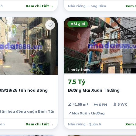
Hà
Xem chi tiết →
Nhà riêng · Long Biên
Xem c
Môi giới
4 ngày trước
7.5 Tỷ
09/18/28 tân hòa đông
Đường Mai Xuân Thưởng
📐 41.55 m²
🚿 5 WC
🛏 6 PN
 tân hòa đông quận Bình Tân
📍
Mai Xuân thưởng
Tân
Xem chi tiết →
Nhà riêng · Quận 6
Xem c