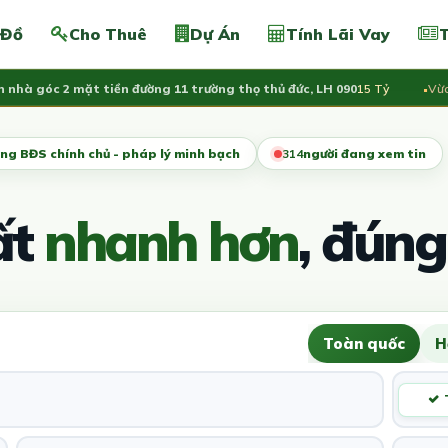
 Đồ
Cho Thuê
Dự Án
Tính Lãi Vay
T
 góc 2 mặt tiền đường 11 trường thọ thủ đức, LH 090
15 Tỷ
Vừa đăn
ng BĐS chính chủ - pháp lý minh bạch
316
người đang xem tin
ất
nhanh hơn
, đúng
Toàn quốc
H