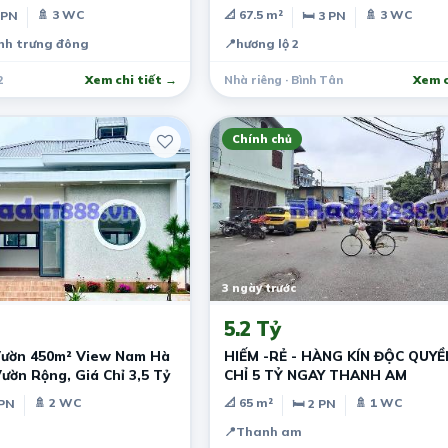
🚿 3 WC
📐 67.5 m²
🚿 3 WC
 PN
🛏 3 PN
ình trưng đông
📍
hương lộ 2
2
Xem chi tiết →
Nhà riêng · Bình Tân
Xem c
Chính chủ
3 ngày trước
5.2 Tỷ
Vườn 450m² View Nam Hà
HIẾM -RẺ - HÀNG KÍN ĐỘC QUYỀN
Vườn Rộng, Giá Chỉ 3,5 Tỷ
CHỈ 5 TỶ NGAY THANH AM
🚿 2 WC
📐 65 m²
🚿 1 WC
 PN
🛏 2 PN
📍
Thanh am