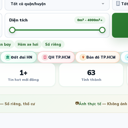
Tất cả quận/huyện
Diện tích
0m² - 4000m²+
ân bay
Hẻm xe hơi
Sổ riêng
Đất đai HN
QH TP.HCM
Bản đồ TP.HCM
1+
63
Tin hot mới đăng
Tỉnh thành
📷
— Sổ riêng, thổ cư
Ảnh thực tế
— Không ảnh 