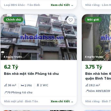
Loại BĐS khác · Tân Bình
Xem chi tiết →
Nhà riêng · Lâm 
Chính chủ
Môi giới
4 ngày trước
4 ngày trước
6.2 Tỷ
3.75 Tỷ
Bán nhà mặt tiền Phùng tá chu
Bán nhà hẻm 4
quận Bình Tân
📐 36 m²
🚿 2 WC
📐 28.2 m²
🛏 2 PN
📍
hẻm 409/18/28
📍
70 Phùng tá chu
Nhà mặt phố · Bình Tân
Xem chi tiết →
Nhà riêng · Bình 