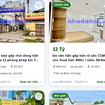
Chính chủ
6 ngày trước
12 Tỷ
 bán gấp nhà dòng tiền
Em cần tiền gấp bán rẻ căn CC
m 12 phòng khép kín 7
cho thuê hơn 400tr / năm. 58.6
12 tỷ
🚿 12 WC
📐 58.6 m²
🚿 11 WC
2 PN
🛏 11 PN
quản lý cán bộ
📍
33 cổ điển tứ hiệp
hanh Trì
Xem chi tiết →
Loại BĐS khác · Thanh Trì
Xem c
Môi giới