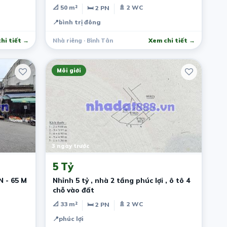
📐 50 m²
🚿 2 WC
🛏 2 PN
📍
bình trị đông
hi tiết →
Nhà riêng · Bình Tân
Xem chi tiết →
Môi giới
3 ngày trước
5 Tỷ
 - 65 M
Nhỉnh 5 tỷ , nhà 2 tầng phúc lợi , ô tô 4
chỗ vào đất
📐 33 m²
🚿 2 WC
🛏 2 PN
📍
phúc lợi