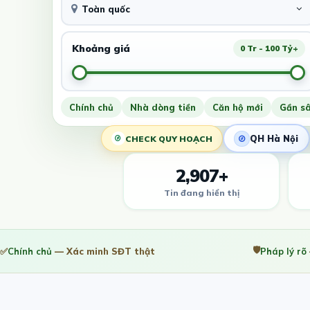
Toàn quốc
Khoảng giá
0 Tr - 100 Tỷ+
Chính chủ
Nhà dòng tiền
Căn hộ mới
Gần s
QH Hà Nội
CHECK QUY HOẠCH
2,907+
Tin đang hiển thị
🛡️
✅
Chính chủ
— Xác minh SĐT thật
Pháp lý rõ