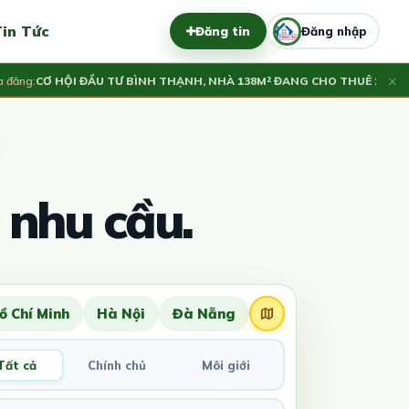
in Tức
Đăng tin
Đăng nhập
×
g:
CƠ HỘI ĐẦU TƯ BÌNH THẠNH, NHÀ 138M² ĐANG CHO THUÊ 17 PHÒNG
 nhu cầu.
ồ Chí Minh
Hà Nội
Đà Nẵng
Tất cả
Chính chủ
Môi giới