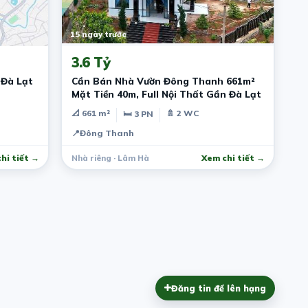
15 ngày trước
3.6 Tỷ
 Đà Lạt
Cần Bán Nhà Vườn Đông Thanh 661m²
Mặt Tiền 40m, Full Nội Thất Gần Đà Lạt
📐 661 m²
🚿 2 WC
🛏 3 PN
n
📍
Đông Thanh
hi tiết →
Nhà riêng · Lâm Hà
Xem chi tiết →
Đăng tin để lên hạng