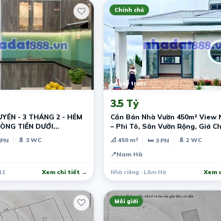
Chính chủ
6 ngày trước
3.5 Tỷ
UYÊN - 3 THÁNG 2 - HẺM
Cần Bán Nhà Vườn 450m² View
DÒNG TIỀN DƯỚI
– Phi Tô, Sân Vườn Rộng, Giá Ch
🚿 3 WC
📐 450 m²
🚿 2 WC
 PN
🛏 3 PN
📍
Nam Hà
11
Xem chi tiết →
Nhà riêng · Lâm Hà
Xem c
Môi giới