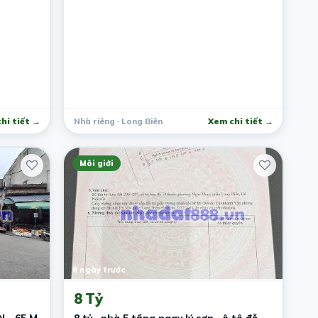
hi tiết →
Nhà riêng · Long Biên
Xem chi tiết →
Môi giới
6 ngày trước
8 Tỷ
 - 65 M
8 tỷ , nhà 5 tầng ngay lý sơn . ô tô đỗ