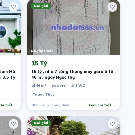
Môi giới
6 ngày trước
15 Tỷ
 Nam Hà
15 tỷ , nhà 7 tầng thang máy gara ô tô ,
ỉ 3,5 Tỷ
46 m , ngay Ngọc thụ
📐 46 m²
🚿 5 WC
🛏 4 PN
📍
ngọc Thụy
hi tiết →
Nhà riêng · Long Biên
Xem chi tiết →
Môi giới