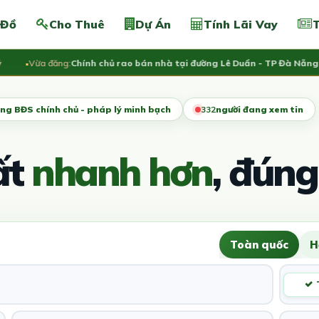
 Đồ
Cho Thuê
Dự Án
Tính Lãi Vay
T
Vừa đăng:
Chính chủ rao bán nhà tại đường Lê Duẩn - TP Đà Nẵng; DT 
ng BĐS chính chủ - pháp lý minh bạch
332
người đang xem tin
ất
nhanh hơn
, đúng
Toàn quốc
H