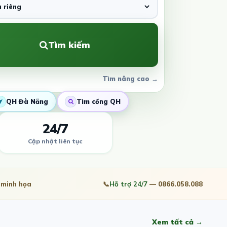
Tìm kiếm
Tìm nâng cao →
QH Đà Nẵng
Tìm cổng QH
24/7
Cập nhật liên tục
minh họa
📞
Hỗ trợ 24/7
— 0866.058.088
Xem tất cả →