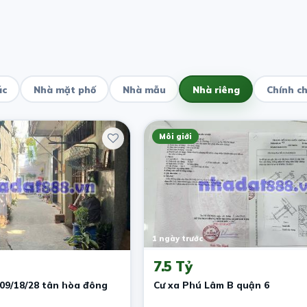
ác
Nhà mặt phố
Nhà mẫu
Nhà riêng
Chính c
Môi giới
1 ngày trước
7.5 Tỷ
09/18/28 tân hòa đông
Cư xa Phú Lâm B quận 6