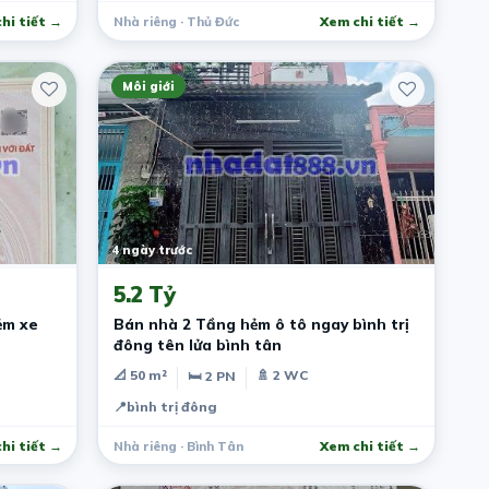
hi tiết →
Nhà riêng · Thủ Đức
Xem chi tiết →
Môi giới
4 ngày trước
5.2 Tỷ
ẻm xe
Bán nhà 2 Tầng hẻm ô tô ngay bình trị
đông tên lửa bình tân
📐 50 m²
🚿 2 WC
🛏 2 PN
📍
bình trị đông
hi tiết →
Nhà riêng · Bình Tân
Xem chi tiết →