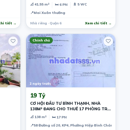
📐 41.55 m²
🚿 5 WC
🛏 6 PN
📍
Mai Xuân thưởng
hi tiết →
Nhà riêng · Quận 6
Xem chi tiết →
Chính chủ
2 ngày trước
19 Tỷ
CƠ HỘI ĐẦU TƯ BÌNH THẠNH, NHÀ
138M² ĐANG CHO THUÊ 17 PHÒNG TRỌ,
GIÁ CHỈ 19 TỶ
📐 138 m²
🛏 17 PN
📍
58 Đường số 20, KP4, Phường Hiệp Bình Chánh, Quận 