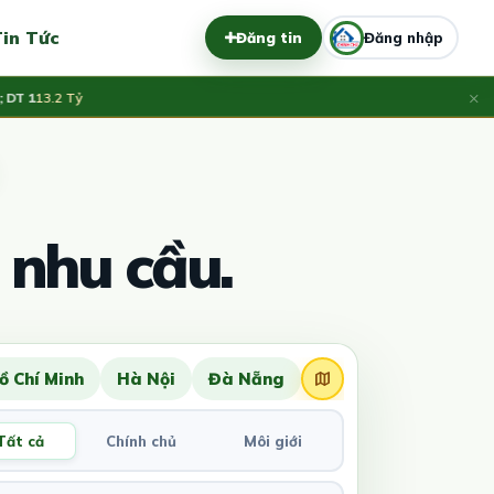
in Tức
Đăng tin
Đăng nhập
×
1
13.2 Tỷ
 nhu cầu.
ồ Chí Minh
Hà Nội
Đà Nẵng
Tất cả
Chính chủ
Môi giới