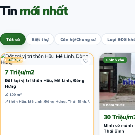
Tin
mới nhất
Tất cả
Biệt thự
Căn hộ/Chung cư
Loại BĐS kh
4 năm trước
Nổi bật
Chính chủ
7 Triệu/m2
Đất tại vị trí thôn Hữu, Mê Linh, Đông
Hưng
📐 100 m²
📍
thôn Hữu, Mê Linh, Đông Hưng, Thái Bình, Việt Nam
6 năm trước
30 Triệu/m
Mình có mảnh t
Thái Bình