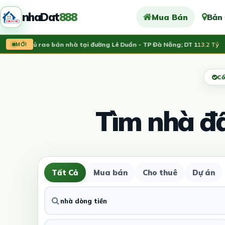
nhaDat
888
Mua Bán
Bản
ính chủ rao bán nhà tại đường Lê Duẩn - TP Đà Nẵng; DT 1
13.2 Tỷ
MỚI
Cổ
Tìm nhà đ
Tất Cả
Mua bán
Cho thuê
Dự án