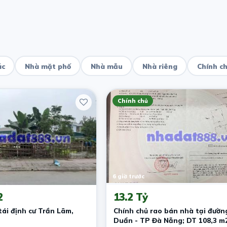
ác
Nhà mặt phố
Nhà mẫu
Nhà riêng
Chính c
Chính chủ
6 giờ trước
2
13.2 Tỷ
ái định cư Trần Lãm,
Chính chủ rao bán nhà tại đườn
Duẩn - TP Đà Nẵng; DT 108,3 m2