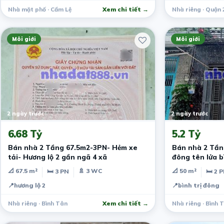
Nhà mặt phố · Cẩm Lệ
Xem chi tiết →
Nhà riêng · Quận 
Môi giới
Môi giới
2 ngày trước
2 ngày trước
6.68 Tỷ
5.2 Tỷ
Bán nhà 2 Tầng 67.5m2-3PN- Hẻm xe
Bán nhà 2 Tầng
tải- Hương lộ 2 gần ngã 4 xã
đông tên lửa b
📐 67.5 m²
🚿 3 WC
📐 50 m²
🛏 3 PN
🛏 2 
📍
hương lộ 2
📍
bình trị đông
Nhà riêng · Bình Tân
Xem chi tiết →
Nhà riêng · Bình 