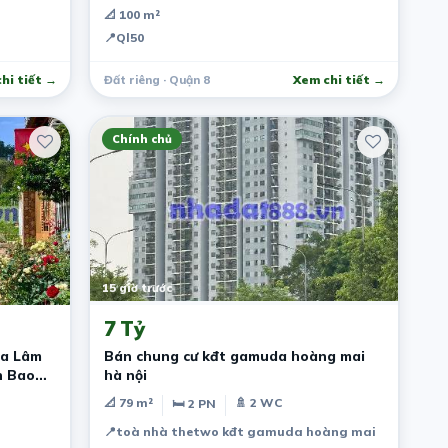
📐 100 m²
📍
Ql50
hi tiết →
Đất riêng · Quận 8
Xem chi tiết →
Chính chủ
15 giờ trước
7 Tỷ
ia Lâm
Bán chung cư kđt gamuda hoàng mai
h Bao
hà nội
📐 79 m²
🚿 2 WC
🛏 2 PN
📍
toà nhà thetwo kđt gamuda hoàng mai