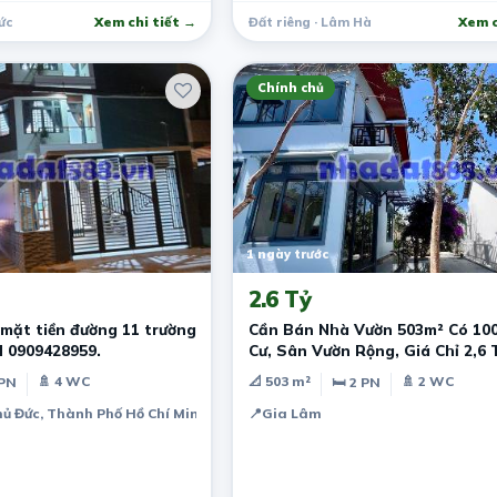
ức
Xem chi tiết →
Đất riêng · Lâm Hà
Xem c
Chính chủ
1 ngày trước
2.6 Tỷ
mặt tiền đường 11 trường
Cần Bán Nhà Vườn 503m² Có 10
H 0909428959.
Cư, Sân Vườn Rộng, Giá Chỉ 2,6 
🚿 4 WC
📐 503 m²
🚿 2 WC
 PN
🛏 2 PN
hủ Đức, Thành Phố Hồ Chí Minh
📍
Gia Lâm