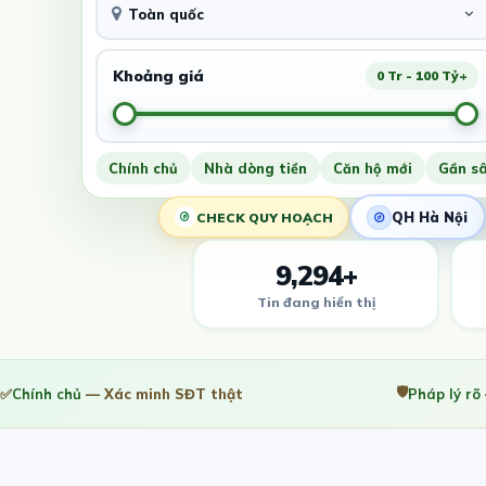
Toàn quốc
Khoảng giá
0 Tr - 100 Tỷ+
Chính chủ
Nhà dòng tiền
Căn hộ mới
Gần s
QH Hà Nội
CHECK QUY HOẠCH
9,294+
Tin đang hiển thị
🛡️
✅
Chính chủ
— Xác minh SĐT thật
Pháp lý rõ