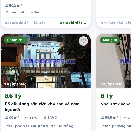
📐 50.2 m²
📍
tam bình thủ đức
Đất nền dự án · Thủ Đức
Xem chi tiết →
Nhà mặt phố · Th
Chính chủ
Môi giới
1 ngày trước
2 ngày trước
8.6 Tỷ
8 Tỷ
Bố già đang cần tiền cho con vô năm
Nhà sát đường
học mới
📐 90 m²
🚿 5 WC
📐 56.5 m²
🛏 4 PN
🛏 3
📍
119 phan triêm, hòa xuân, Đà Nẵng
📍
số 5 phường b