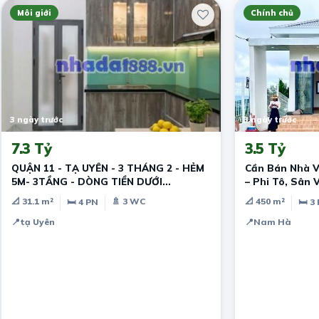
Môi giới
Chính chủ
3 ngày trước
3 ngày trước
7.3 Tỷ
3.5 Tỷ
QUẬN 11 - TẠ UYÊN - 3 THÁNG 2 - HẺM
Cần Bán Nhà 
5M- 3TẦNG - DÒNG TIỀN DƯỚI
– Phi Tô, Sân 
20TR/THÁNG -
📐 31.1 m²
🚿 3 WC
📐 450 m²
🛏 4 PN
🛏 3
📍
tạ Uyên
📍
Nam Hà