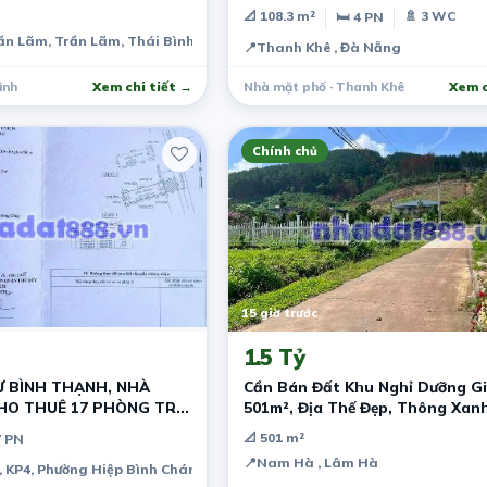
13,2 tỷ
📐 108.3 m²
🚿 3 WC
🛏 4 PN
ần Lãm, Trần Lãm, Thái Bình, Việt Nam
📍
Thanh Khê , Đà Nẵng
ình
Xem chi tiết →
Nhà mặt phố · Thanh Khê
Xem c
Chính chủ
15 giờ trước
1.5 Tỷ
Ư BÌNH THẠNH, NHÀ
Cần Bán Đất Khu Nghỉ Dưỡng G
HO THUÊ 17 PHÒNG TRỌ,
501m², Địa Thế Đẹp, Thông Xan
Quanh
📐 501 m²
7 PN
📍
Nam Hà , Lâm Hà
, KP4, Phường Hiệp Bình Chánh, Quận Thủ Đức