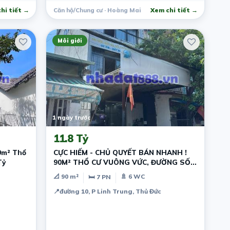
hi tiết →
Căn hộ/Chung cư · Hoàng Mai
Xem chi tiết →
Môi giới
1 ngày trước
11.8 Tỷ
0m² Thổ
CỰC HIẾM - CHỦ QUYẾT BÁN NHANH !
Tỷ
90M² THỔ CƯ VUÔNG VỨC, ĐƯỜNG SỐ
10 THỦ ĐỨC – GIÁ THẤP HƠN THỊ
📐 90 m²
🚿 6 WC
🛏 7 PN
TRƯỜNG - DÒNG TIỀN SẴN
📍
đường 10, P Linh Trung, Thủ Đức