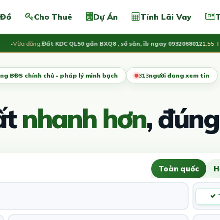
 Đồ
Cho Thuê
Dự Án
Tính Lãi Vay
T
Vừa đăng:
Đất KDC QL50 gần BXQ8 , sổ sẵn, ib ngay 0932068012
1.55 Tỷ
ng BĐS chính chủ - pháp lý minh bạch
317
người đang xem tin
ất
nhanh hơn
, đúng
Toàn quốc
H