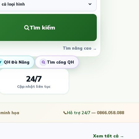
Tìm kiếm
Tìm nâng cao →
QH Đà Nẵng
Tìm cổng QH
24/7
Cập nhật liên tục
minh họa
📞
Hỗ trợ 24/7
— 0866.058.088
Xem tất cả →