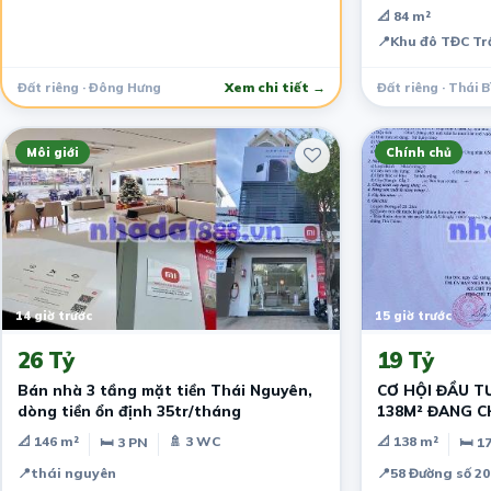
📐 84 m²
📍
Khu đô TĐC Tr
Đất riêng · Đông Hưng
Xem chi tiết →
Đất riêng · Thái B
Môi giới
Chính chủ
14 giờ trước
15 giờ trước
26 Tỷ
19 Tỷ
Bán nhà 3 tầng mặt tiền Thái Nguyên,
CƠ HỘI ĐẦU T
dòng tiền ổn định 35tr/tháng
138M² ĐANG C
GIÁ CHỈ 19 TỶ
📐 146 m²
🚿 3 WC
📐 138 m²
🛏 3 PN
🛏 1
📍
thái nguyên
📍
58 Đường số 20