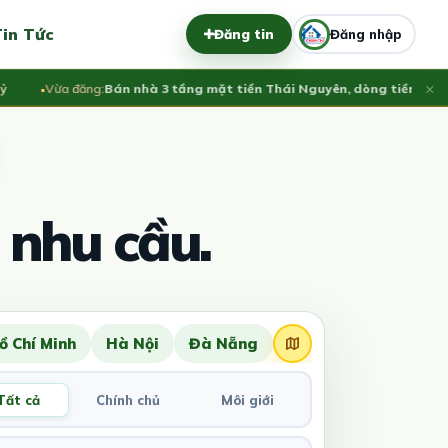
in Tức
Đăng tin
Đăng nhập
×
Vừa đăng:
Bán nhà 3 tầng mặt tiền Thái Nguyên, dòng tiền ổn định 3
 nhu cầu.
ồ Chí Minh
Hà Nội
Đà Nẵng
Tất cả
Chính chủ
Môi giới