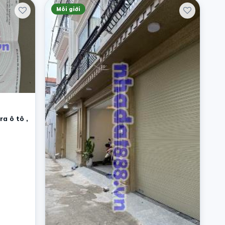
Môi giới
a ô tô ,