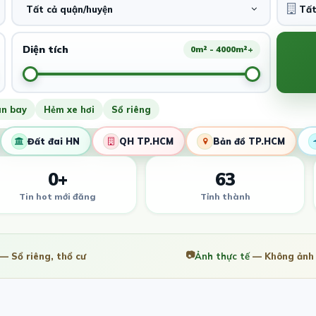
Tất cả quận/huyện
Diện tích
0m² - 4000m²+
ân bay
Hẻm xe hơi
Sổ riêng
Đất đai HN
QH TP.HCM
Bản đồ TP.HCM
0+
63
Tin hot mới đăng
Tỉnh thành
📷
— Sổ riêng, thổ cư
Ảnh thực tế
— Không ảnh 