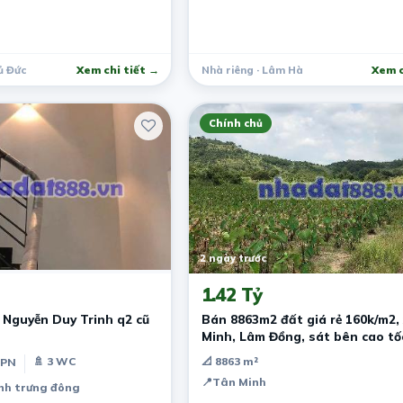
ủ Đức
Xem chi tiết →
Nhà riêng · Lâm Hà
Xem c
Chính chủ
2 ngày trước
1.42 Tỷ
 Nguyễn Duy Trinh q2 cũ
Bán 8863m2 đất giá rẻ 160k/m2,
Minh, Lâm Đồng, sát bên cao tố
Tân Đức Sonadezi
🚿 3 WC
📐 8863 m²
 PN
📍
Tân Minh
ình trưng đông