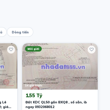
hủ
Dòng tiền
Môi giới
14 giờ trước
1.55 Tỷ
g Lê
Đất KDC QL50 gần BXQ8 , sổ sẵn, ib
; giá
ngay 0932068012