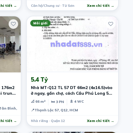
hi tiết →
Căn hộ/Chung cư · Từ Sơn
Xem chi tiết →
Môi giới
2 ngày trước
5.4 Tỷ
i 176m2
Nhà MT-Q12 TL 57 DT 66m2 (4x16.5)vào
ại trung
ở ngay, gần chợ, cách Cầu Phú Long 5
phút
📐 66 m²
🚿 4 WC
🛏 3 PN
 Tân Bình, TPHCM
📍
Thạnh Lộc 57, Q12, HCM
hi tiết →
Nhà riêng · Quận 12
Xem chi tiết →