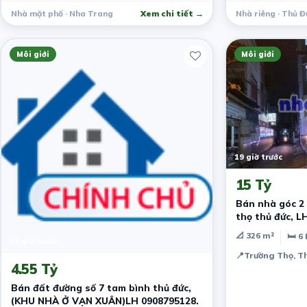
Nhà mặt phố · Nha Trang
Xem chi tiết →
Nhà riêng · Thủ Đ
Môi giới
Môi giới
19 giờ trước
15 Tỷ
Bán nhà góc 2 
thọ thủ đức, L
📐 326 m²
🛏 6
19 giờ trước
📍
Trường Thọ, T
4.55 Tỷ
Bán đất đường số 7 tam bình thủ đức,
(KHU NHÀ Ở VẠN XUÂN)LH 0908795128.