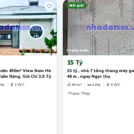
Môi giới
3 ngày trước
15 Tỷ
Vườn 450m² View Nam Hà
15 tỷ , nhà 7 tầng thang máy gar
Vườn Rộng, Giá Chỉ 3,5 Tỷ
46 m , ngay Ngọc thụ
🚿 2 WC
📐 46 m²
🚿 5 WC
 PN
🛏 4 PN
📍
ngọc Thụy