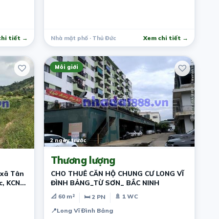
hi tiết →
Nhà mặt phố · Thủ Đức
Xem chi tiết →
Môi giới
2 ngày trước
Thương lượng
 xã Tân
CHO THUÊ CĂN HỘ CHUNG CƯ LONG VĨ
c, KCN
ĐÌNH BẢNG_TỪ SƠN_ BẮC NINH
📐 60 m²
🚿 1 WC
🛏 2 PN
📍
Long Vĩ Đình Bảng