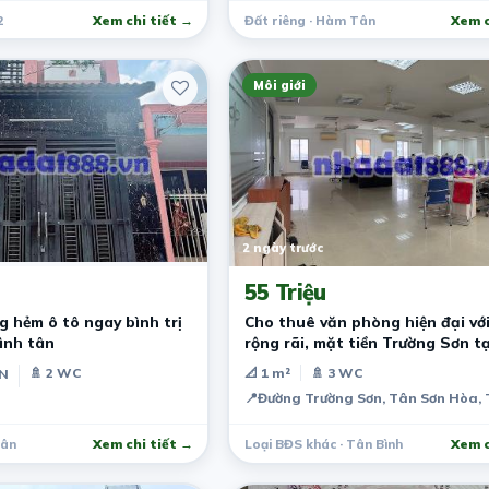
2
Xem chi tiết →
Đất riêng · Hàm Tân
Xem c
Môi giới
2 ngày trước
55 Triệu
 hẻm ô tô ngay bình trị
Cho thuê văn phòng hiện đại vớ
ình tân
rộng rãi, mặt tiền Trường Sơn t
tâm Tân Bình
🚿 2 WC
📐 1 m²
🚿 3 WC
PN
📍
Đường Trường Sơn, Tân Sơn Hòa,
Tân
Xem chi tiết →
Loại BĐS khác · Tân Bình
Xem c