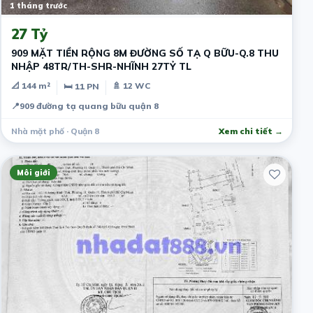
1 tháng trước
27 Tỷ
909 MẶT TIỀN RỘNG 8M ĐƯỜNG SỐ TẠ Q BỮU-Q.8 THU
NHẬP 48TR/TH-SHR-NHĨNH 27TỶ TL
📐 144 m²
🚿 12 WC
🛏 11 PN
📍
909 đường tạ quang bữu quận 8
Nhà mặt phố · Quận 8
Xem chi tiết →
Môi giới