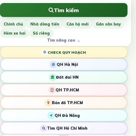
Tìm kiếm
Chính chủ
Nhà dòng tiền
Căn hộ mới
Gần sân bay
Hẻm xe hơi
Sổ riêng
Tìm nâng cao →
CHECK QUY HOẠCH
QH Hà Nội
Đất đai HN
QH TP.HCM
Bản đồ TP.HCM
QH Đà Nẵng
Tìm QH Hồ Chí Minh