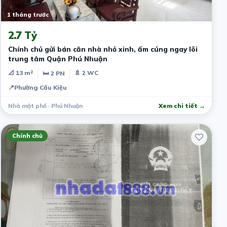
1 tháng trước
2.7 Tỷ
​Chính chủ gửi bán căn nhà nhỏ xinh, ấm cúng ngay lõi
trung tâm Quận Phú Nhuận
📐 13 m²
🚿 2 WC
🛏 2 PN
📍
Phường Cầu Kiệu
Nhà mặt phố · Phú Nhuận
Xem chi tiết →
Chính chủ