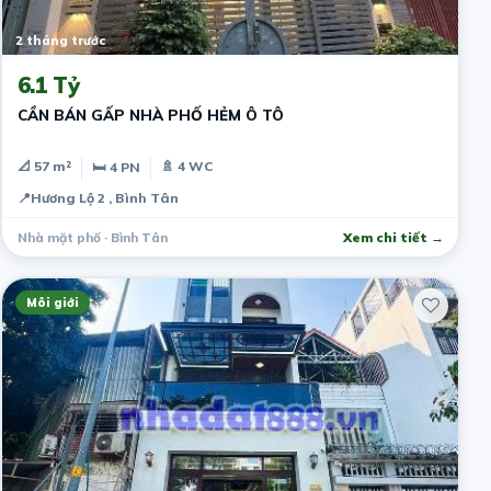
2 tháng trước
6.1 Tỷ
CẦN BÁN GẤP NHÀ PHỐ HẺM Ô TÔ
📐 57 m²
🚿 4 WC
🛏 4 PN
📍
Hương Lộ 2 , Bình Tân
Nhà mặt phố · Bình Tân
Xem chi tiết →
Môi giới