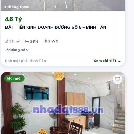
1 tháng trước
4.6 Tỷ
MẶT TIỀN KINH DOANH ĐƯỜNG SỐ 5 – BÌNH TÂN
📐 39 m²
🚿 2 WC
🛏 3 PN
📍
đường số 5
Nhà mặt phố · Bình Tân
Xem chi tiết →
Môi giới