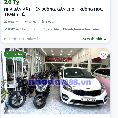
2.6 Tỷ
NHÀ BÁN MẶT TIỀN ĐƯỜNG, GẦN CHỢ, TRƯỜNG HỌC,
TRẠM Y TẾ..
📐 94.2 m²
🚿 1 WC
🛏 1 PN
📍
180/14 đường nhị bình 8 , xã Đông Thạnh,huyện hóc môn
Nhà mặt phố · Hóc Môn
Xem chi tiết →
Chính chủ
14 ngày trước