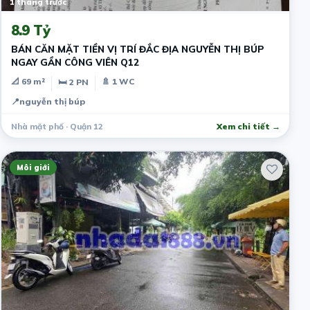
1 tháng trước
8.9 Tỷ
BÁN CĂN MẶT TIỀN VỊ TRÍ ĐẮC ĐỊA NGUYỄN THỊ BÚP
NGAY GẦN CÔNG VIÊN Q12
📐 69 m²
🚿 1 WC
🛏 2 PN
📍
nguyễn thị búp
Nhà mặt phố · Quận 12
Xem chi tiết →
Môi giới