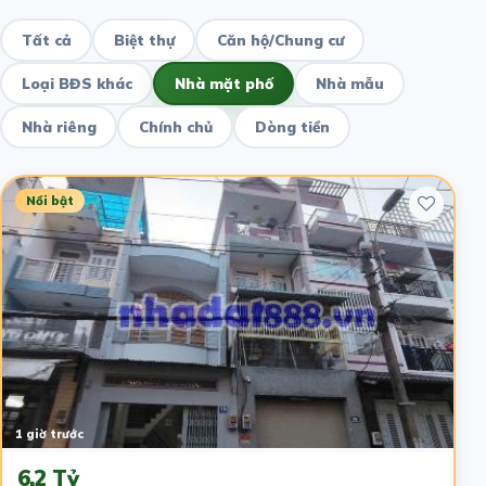
Tất cả
Biệt thự
Căn hộ/Chung cư
Loại BĐS khác
Nhà mặt phố
Nhà mẫu
Nhà riêng
Chính chủ
Dòng tiền
Nổi bật
1 giờ trước
6.2 Tỷ