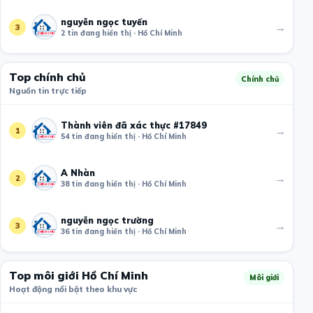
nguyễn ngọc tuyến
→
3
2 tin đang hiển thị · Hồ Chí Minh
Top chính chủ
Chính chủ
Nguồn tin trực tiếp
Thành viên đã xác thực #17849
→
1
54 tin đang hiển thị · Hồ Chí Minh
A Nhàn
→
2
38 tin đang hiển thị · Hồ Chí Minh
nguyễn ngọc trường
→
3
36 tin đang hiển thị · Hồ Chí Minh
Top môi giới Hồ Chí Minh
Môi giới
Hoạt động nổi bật theo khu vực