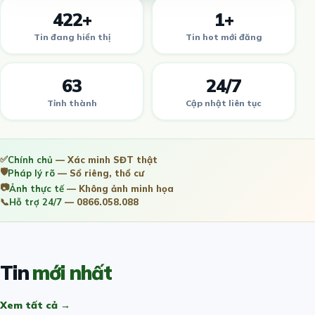
422+
1+
Tin đang hiển thị
Tin hot mới đăng
63
24/7
Tỉnh thành
Cập nhật liên tục
✅
Chính chủ
— Xác minh SĐT thật
🛡️
Pháp lý rõ
— Sổ riêng, thổ cư
📷
Ảnh thực tế
— Không ảnh minh họa
📞
Hỗ trợ 24/7
— 0866.058.088
Tin
mới nhất
Xem tất cả →