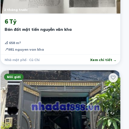
2 tháng trước
6 Tỷ
Bán đất mặt tiền nguyễn văn kha
📐 658 m²
📍
981 nguyen van kha
Nhà mặt phố · Củ Chi
Xem chi tiết →
Môi giới