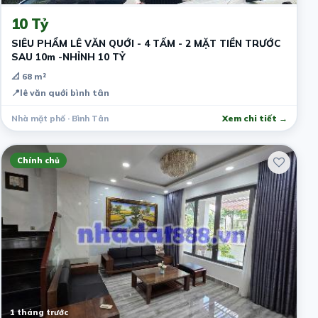
10 Tỷ
SIÊU PHẨM LÊ VĂN QUỚI - 4 TẤM - 2 MẶT TIỀN TRƯỚC
SAU 10m -NHỈNH 10 TỶ
📐 68 m²
📍
lê văn quới bình tân
Nhà mặt phố · Bình Tân
Xem chi tiết →
Chính chủ
1 tháng trước