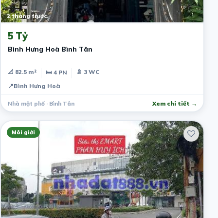
2 tháng trước
5 Tỷ
Bình Hưng Hoà Bình Tân
📐 82.5 m²
🚿 3 WC
🛏 4 PN
📍
Bình Hưng Hoà
Nhà mặt phố · Bình Tân
Xem chi tiết →
Môi giới