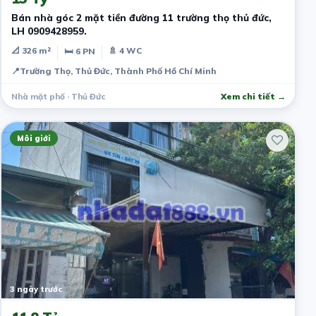
Bán nhà góc 2 mặt tiền đường 11 trường thọ thủ đức,
LH 0909428959.
📐 326 m²
🚿 4 WC
🛏 6 PN
📍
Trường Thọ, Thủ Đức, Thành Phố Hồ Chí Minh
Nhà mặt phố · Thủ Đức
Xem chi tiết →
Môi giới
3 ngày trước