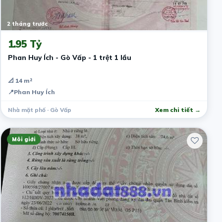
2 tháng trước
1.95 Tỷ
Phan Huy Ích - Gò Vấp - 1 trệt 1 lầu
📐 14 m²
📍
Phan Huy Ích
Nhà mặt phố · Gò Vấp
Xem chi tiết →
Môi giới