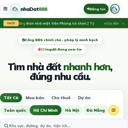
nhaDat
888
Đăng tin
×
Vừa đăng:
Bán nhà mặt tiền Phùng tá chu
6.2 Tỷ
Vừa đăng:
Cư x
MỚI
Cổng BĐS chính chủ - pháp lý minh bạch
337
người đang xem tin
Tìm nhà đất
nhanh hơn
,
đúng nhu cầu.
Tất Cả
Mua bán
Cho thuê
Dự án
Toàn quốc
Hồ Chí Minh
Hà Nội
Đà Nẵng