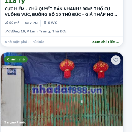
11.8 Tỷ
CỰC HIẾM - CHỦ QUYẾT BÁN NHANH ! 90M² THỔ CƯ
VUÔNG VỨC, ĐƯỜNG SỐ 10 THỦ ĐỨC – GIÁ THẤP HƠN
THỊ TRƯỜNG - DÒNG TIỀN SẴN
📐 90 m²
🚿 6 WC
🛏 7 PN
📍
đường 10, P Linh Trung, Thủ Đức
Nhà mặt phố · Thủ Đức
Xem chi tiết →
Chính chủ
9 ngày trước