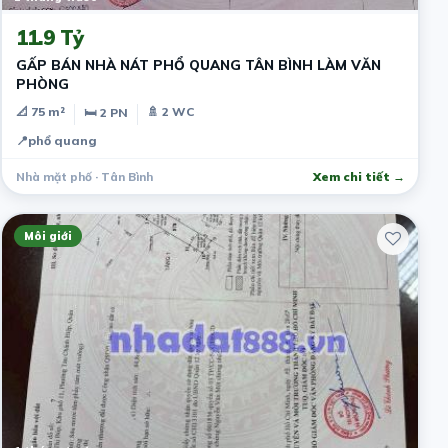
11.9 Tỷ
GẤP BÁN NHÀ NÁT PHỔ QUANG TÂN BÌNH LÀM VĂN
PHÒNG
📐 75 m²
🚿 2 WC
🛏 2 PN
📍
phổ quang
Nhà mặt phố · Tân Bình
Xem chi tiết →
Môi giới