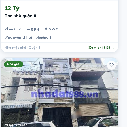
12 Tỷ
Bán nhà quận 8
📐 44.2 m²
🚿 5 WC
🛏 5 PN
📍
nguyễn thị tần,phường 2
Nhà mặt phố · Quận 8
Xem chi tiết →
Môi giới
29 ngày trước