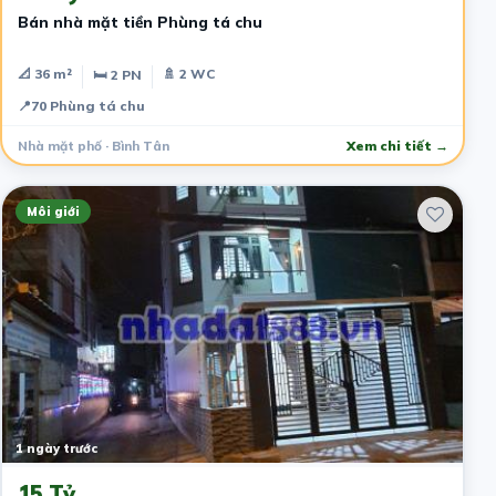
Bán nhà mặt tiền Phùng tá chu
📐 36 m²
🚿 2 WC
🛏 2 PN
📍
70 Phùng tá chu
Nhà mặt phố · Bình Tân
Xem chi tiết →
Môi giới
1 ngày trước
15 Tỷ