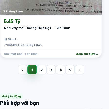
3 tháng trước
5.45 Tỷ
Nhà xây mới Hoàng Bật Đạt - Tân Bình
📐 38 m²
📍
39/10/3 Hoàng Bật Đạt
Nhà mặt phố · Tân Bình
Xem chi tiết →
‹
1
2
3
4
5
›
Gợi ý tự động
Phù hợp với bạn