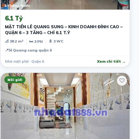
1 tháng trước
6.1 Tỷ
MẶT TIỀN LÊ QUANG SUNG – KINH DOANH ĐỈNH CAO –
QUẬN 6 – 3 TẦNG – CHỈ 6.1 T.Ỷ
📐 38.2 m²
🚿 3 WC
🛏 3 PN
📍
lê Quang sung quận 6
Nhà mặt phố · Quận 6
Xem chi tiết →
Môi giới