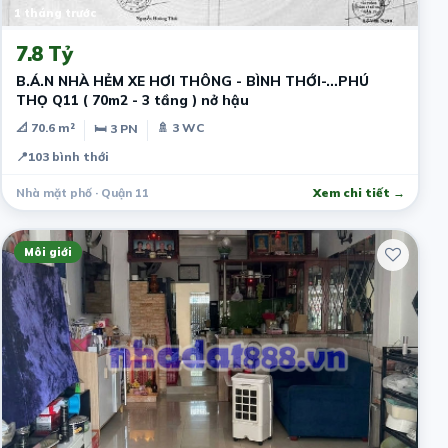
1 tháng trước
7.8 Tỷ
B.Á.N NHÀ HẺM XE HƠI THÔNG - BÌNH THỚI-…PHÚ
THỌ Q11 ( 70m2 - 3 tầng ) nở hậu
📐 70.6 m²
🚿 3 WC
🛏 3 PN
📍
103 bình thới
Nhà mặt phố · Quận 11
Xem chi tiết →
Môi giới