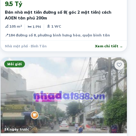
9.5 Tỷ
Bán nhà mặt tiền đường số 8( góc 2 mặt tiền) cách
AOEN tân phú 200m
📐 105 m²
🚿 1 WC
🛏 1 PN
📍
184 đường số 8, phường bình hưng hòa, quận bình tân
Nhà mặt phố · Bình Tân
Xem chi tiết →
Môi giới
24 ngày trước