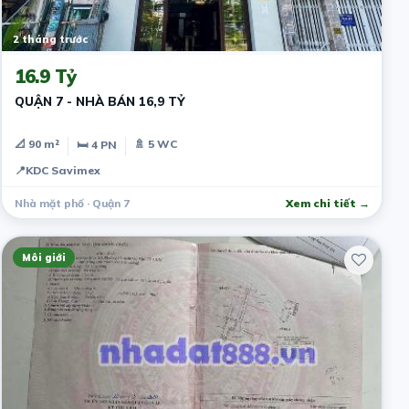
2 tháng trước
16.9 Tỷ
QUẬN 7 - NHÀ BÁN 16,9 TỶ
📐 90 m²
🚿 5 WC
🛏 4 PN
📍
KDC Savimex
Nhà mặt phố · Quận 7
Xem chi tiết →
Môi giới