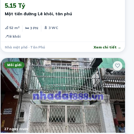
5.15 Tỷ
Mặt tiền đường Lê khôi, tân phú
📐 52 m²
🚿 3 WC
🛏 3 PN
📍
lê khôi
Nhà mặt phố · Tân Phú
Xem chi tiết →
Môi giới
27 ngày trước