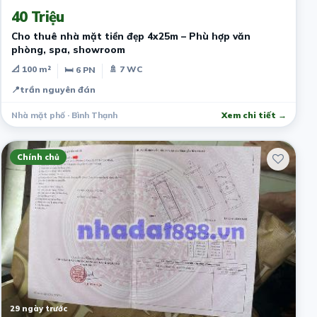
40 Triệu
Cho thuê nhà mặt tiền đẹp 4x25m – Phù hợp văn
phòng, spa, showroom
📐 100 m²
🚿 7 WC
🛏 6 PN
📍
trần nguyên đán
Nhà mặt phố · Bình Thạnh
Xem chi tiết →
Chính chủ
29 ngày trước