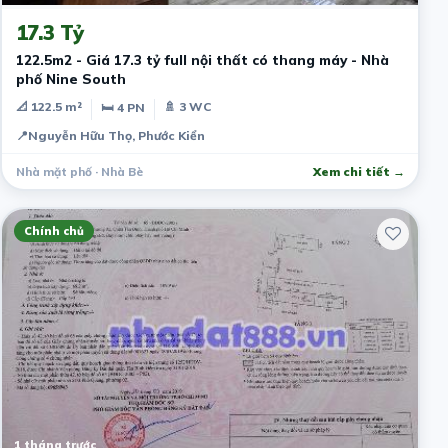
17.3 Tỷ
122.5m2 - Giá 17.3 tỷ full nội thất có thang máy - Nhà
phố Nine South
📐 122.5 m²
🚿 3 WC
🛏 4 PN
📍
Nguyễn Hữu Thọ, Phước Kiển
Nhà mặt phố · Nhà Bè
Xem chi tiết →
Chính chủ
1 tháng trước