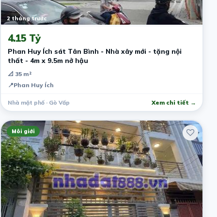
2 tháng trước
4.15 Tỷ
Phan Huy Ích sát Tân Bình - Nhà xây mới - tặng nội
thất - 4m x 9.5m nở hậu
📐 35 m²
📍
Phan Huy Ích
Nhà mặt phố · Gò Vấp
Xem chi tiết →
Môi giới