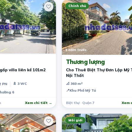
Chính chủ
1 năm trước
Thương lượng
gấp villa liên kề 101m2
Cho Thuê Biệt Thự Đơn Lập Mỹ T
Nội Thất
🚿 3 WC
📐 360 m²
2 PN
📍
Khu Phố Mỹ Tú
Phường 6
h
Xem chi tiết →
Biệt thự · Quận 7
Xem c
Môi giới