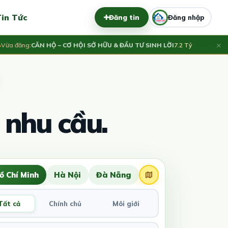
in Tức
Đăng tin
Đăng nhập
×
đăng:
CĂN HỘ – CƠ HỘI SỞ HỮU & ĐẦU TƯ SINH LỜI
7.2 Tỷ
Vừa đăng:
 nhu cầu.
ồ Chí Minh
Hà Nội
Đà Nẵng
Tất cả
Chính chủ
Môi giới