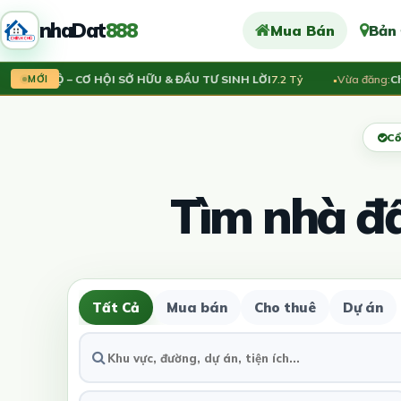
nhaDat
888
Mua Bán
Bản
ĂN HỘ – CƠ HỘI SỞ HỮU & ĐẦU TƯ SINH LỜI
7.2 Tỷ
Vừa đăng:
Chính 
MỚI
Cổ
Tìm nhà đ
Tất Cả
Mua bán
Cho thuê
Dự án