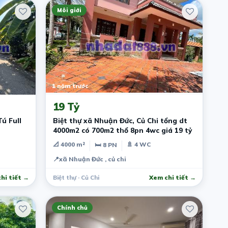
Môi giới
1 năm trước
19 Tỷ
ú Full
Biệt thự xã Nhuận Đức, Củ Chi tổng dt
4000m2 có 700m2 thổ 8pn 4wc giá 19 tỷ
📐 4000 m²
🚿 4 WC
🛏 8 PN
📍
xã Nhuận Đức , củ chi
hi tiết →
Biệt thự · Củ Chi
Xem chi tiết →
Chính chủ