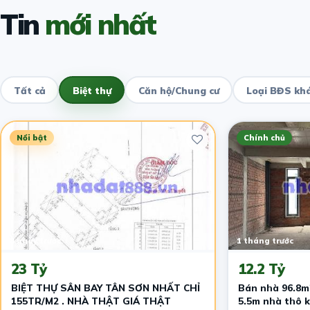
Tin
mới nhất
Tất cả
Biệt thự
Căn hộ/Chung cư
Loại BĐS kh
Nổi bật
Chính chủ
8 ngày trước
1 tháng trước
23 Tỷ
12.2 Tỷ
BIỆT THỰ SÂN BAY TÂN SƠN NHẤT CHỈ
Bán nhà 96.8m2
155TR/M2 . NHÀ THẬT GIÁ THẬT
5.5m nhà thô 