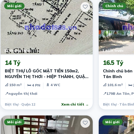
Môi giới
Chính chủ
11 tháng trước
1 năm trước
14 Tỷ
16.5 Tỷ
BIỆT THỰ LÔ GÓC MẶT TIỀN 150m2,
Chính chủ bán 
NGUYỄN THỊ THƠI - HIỆP THÀNH, QUẬN
Tân Bình
12, 14 Tỷ
📐 150 m²
🚿 4 WC
📐 101.6 m²
🛏 4 PN
🛏 
📍
nguyễn thị thơi
📍
179B An Tôn, 
Biệt thự · Quận 12
Xem chi tiết →
Biệt thự · Tân Bìn
Môi giới
Môi giới