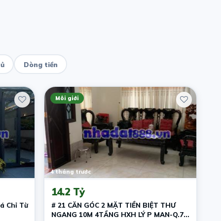
hủ
Dòng tiền
Môi giới
4 tháng trước
14.2 Tỷ
á Chỉ Từ
# 21 CĂN GÓC 2 MẶT TIỀN BIỆT THƯ
NGANG 10M 4TẦNG HXH LÝ P MAN-Q.7-