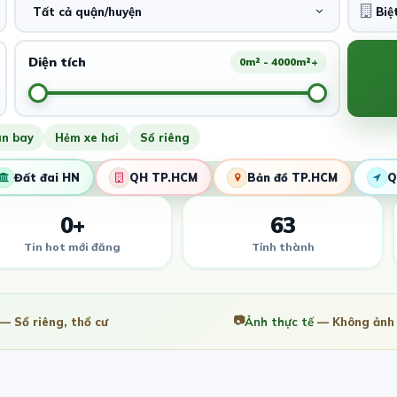
Tất cả quận/huyện
Diện tích
0m² - 4000m²+
ân bay
Hẻm xe hơi
Sổ riêng
Đất đai HN
QH TP.HCM
Bản đồ TP.HCM
Q
0+
63
Tin hot mới đăng
Tỉnh thành
📷
— Sổ riêng, thổ cư
Ảnh thực tế
— Không ảnh 