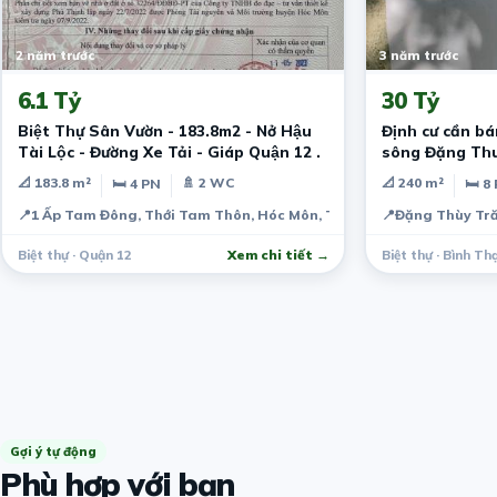
2 năm trước
3 năm trước
6.1 Tỷ
30 Tỷ
Biệt Thự Sân Vườn - 183.8m2 - Nở Hậu
Định cư cần bá
Tài Lộc - Đường Xe Tải - Giáp Quận 12 .
sông Đặng Thuỳ
Thạnh
📐 183.8 m²
🚿 2 WC
📐 240 m²
🛏 4 PN
🛏 8
📍
1 Ấp Tam Đông, Thới Tam Thôn, Hóc Môn, Thành phố Hồ Chí Minh,
📍
Đặng Thùy Tră
Biệt thự · Quận 12
Xem chi tiết →
Biệt thự · Bình Th
Gợi ý tự động
Phù hợp với bạn