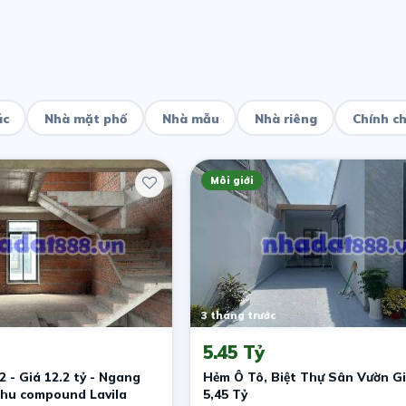
ác
Nhà mặt phố
Nhà mẫu
Nhà riêng
Chính c
Môi giới
3 tháng trước
5.45 Tỷ
 - Giá 12.2 tỷ - Ngang
Hẻm Ô Tô, Biệt Thự Sân Vườn Gi
khu compound Lavila
5,45 Tỷ