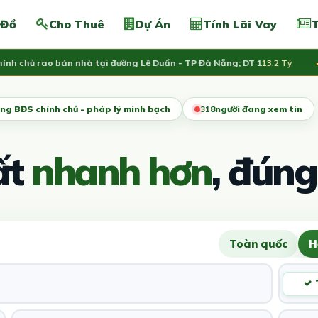
 Đồ
Cho Thuê
Dự Án
Tính Lãi Vay
T
chủ rao bán nhà tại đường Lê Duẩn - TP Đà Nẵng; DT 1
13.2 Tỷ
Vừa 
ng BĐS chính chủ - pháp lý minh bạch
316
người đang xem tin
ất
nhanh hơn
, đúng
Toàn quốc
H