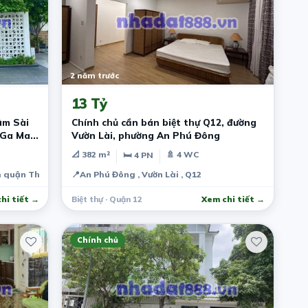
2 năm trước
13 Tỷ
âm Sài
Chính chủ cần bán biệt thự Q12, đường
Ga Mall
Vườn Lài, phường An Phú Đông
📐 382 m²
🚿 4 WC
🛏 4 PN
h quận Thủ Đức
📍
An Phú Đông , Vườn Lài , Q12
hi tiết →
Biệt thự · Quận 12
Xem chi tiết →
Chính chủ