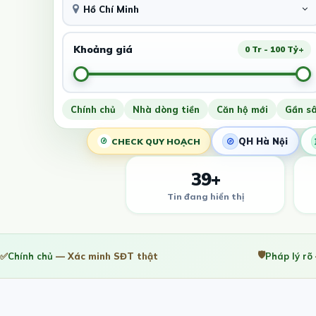
Hồ Chí Minh
Khoảng giá
0 Tr - 100 Tỷ+
Chính chủ
Nhà dòng tiền
Căn hộ mới
Gần s
QH Hà Nội
CHECK QUY HOẠCH
39+
Tin đang hiển thị
🛡️
✅
Chính chủ
— Xác minh SĐT thật
Pháp lý rõ