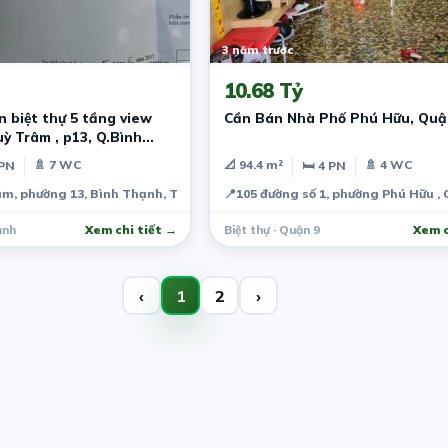
3 năm trước
10.68 Tỷ
n biệt thự 5 tầng view
Cần Bán Nhà Phố Phú Hữu, Quậ
 Trâm , p13, Q.Bình
🚿 7 WC
📐 94.4 m²
🚿 4 WC
 PN
🛏 4 PN
 Việt Nam
m, phường 13, Bình Thạnh, Thành phố Hồ Chí Minh, Việt Nam
📍
105 đường số 1, phường Phú Hữu ,
ạnh
Xem chi tiết →
Biệt thự · Quận 9
Xem c
‹
1
2
›