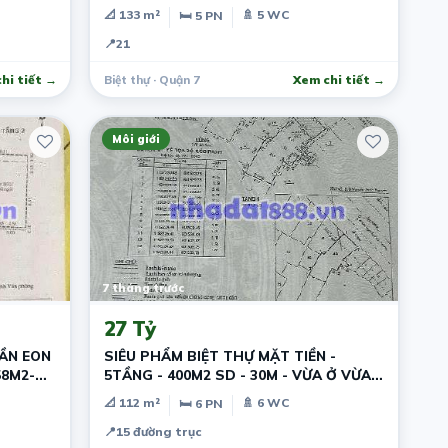
SHR-HƠN 14TỶ
📐 133 m²
🚿 5 WC
🛏 5 PN
📍
21
hi tiết →
Biệt thự · Quận 7
Xem chi tiết →
Môi giới
7 tháng trước
27 Tỷ
GẦN EON
SIÊU PHẨM BIỆT THỰ MẶT TIỀN -
58M2-
5TẦNG - 400M2 SD - 30M - VỪA Ở VỪA
KINH DOANH
📐 112 m²
🚿 6 WC
🛏 6 PN
📍
15 đường trục