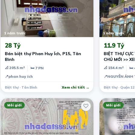
1 năm trước
1 năm trước
28 Tỷ
11.9 Tỷ
Bán biệt thự Phan Huy Ích, P15, Tân
BIỆT THỰ CỰC 
Bình
CHỦ MỚI >> XE
📐 205.5 m²
📐 154.4 m²
🛏 7 PN
🛏 
📍
phan huy ích
📍
NGUYỄN ẢNH 
Biệt thự · Tân Bình
Xem chi tiết →
Biệt thự · Quận 12
Môi giới
Môi giới