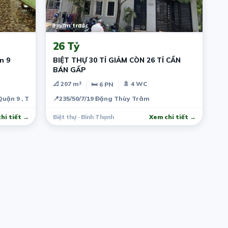
3 năm trước
26 Tỷ
n 9
BIỆT THỰ 30 TỈ GIẢM CÒN 26 TỈ CẦN
BÁN GẤP
📐 207 m²
🚿 4 WC
🛏 6 PN
 Quận 9 , Thành phố Hồ Chí Minh, Việt Nam
📍
235/50/7/19 Đặng Thùy Trâm
hi tiết →
Biệt thự · Bình Thạnh
Xem chi tiết →