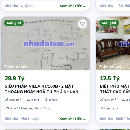
Biệt thự · Quận 6
Xem chi tiết →
Biệt thự · Tân Phú
Môi giới
Môi giới
7 tháng trước
7 tháng trước
29.9 Tỷ
12.5 Tỷ
SIÊU PHẨM VILLA 4T/160M- 2 MẶT
BIỆT PHỦ MẶT 
THOÁNG NGAY NGÃ TƯ PHÚ NHUẬN -
THẤT CAO CẤP
GẦN SÂN BAY TSN
- GẤP BÁN.
📐 160 m²
🚿 8 WC
📐 130 m²
🛏 7 PN
🛏 4
📍
hẻm 1/ Hoàng Văn Thụ
📍
tân tạo
Biệt thự · Phú Nhuận
Xem chi tiết →
Biệt thự · Bình Tâ