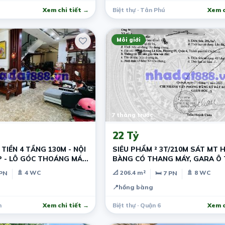
Xem chi tiết →
Biệt thự · Tân Phú
Xem c
Môi giới
7 tháng trước
22 Tỷ
TIỀN 4 TẦNG 130M - NỘI
SIÊU PHẨM ² 3T/210M SÁT MT 
 - LÔ GÓC THOÁNG MÁT
BÀNG CÓ THANG MÁY, GARA Ô 
PHÒNG GYM
🚿 4 WC
📐 206.4 m²
🚿 8 WC
 PN
🛏 7 PN
📍
hồng bàng
n
Xem chi tiết →
Biệt thự · Quận 6
Xem c