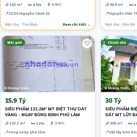
📐 142 m²
🚿 9 WC
📐 96.8 m²
🛏 8 PN
🛏 4
📍
12/26 Nguyễn Cảnh Dị
📍
Nguyễn Hữu Th
Biệt thự · Tân Bình
Xem chi tiết →
Biệt thự · Nhà Bè
Môi giới
Chính chủ
6 tháng trước
6 tháng trước
15.9 Tỷ
30 Tỷ
SIÊU PHẨM 132.2M² MT BIỆT THỰ DÁT
SIÊU PHẨM BIỆ
VÀNG - NGAY BÙNG BINH PHÚ LÂM
SÁT MT LŨY B
HIỆU- ĐẦM SE
📐 132.2 m²
🚿 3 WC
📐 305 m²
🛏 3 PN
🛏 4
📍
vòng xoáy phú lâm
📍
192 lũy bán bí