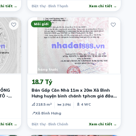
hi tiết →
Biệt thự · Bình Thạnh
Xem chi tiết →
Môi giới
10 tháng trước
18.7 Tỷ
HỒNG
Bán Gấp Căn Nhà 11m x 20m Xã Bình
TÔ -
Hưng huyện bình chánh tphcm giá đầu
tư
📐 218.5 m²
🚿 4 WC
🛏 3 PN
📍
Xã Bình Hưng
hi tiết →
Biệt thự · Bình Chánh
Xem chi tiết →