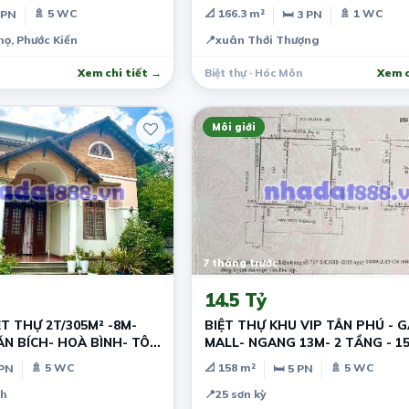
🚿 5 WC
📐 166.3 m²
🚿 1 WC
 PN
🛏 3 PN
ọ, Phước Kiển
📍
xuân Thới Thượng
Xem chi tiết →
Biệt thự · Hóc Môn
Xem c
Môi giới
7 tháng trước
14.5 Tỷ
T THỰ 2T/305M² -8M-
BIỆT THỰ KHU VIP TÂN PHÚ - 
ÁN BÍCH- HOÀ BÌNH- TÔ
MALL- NGANG 13M- 2 TẦNG - 1
N
CHỈ 14.5 TỶ
🚿 5 WC
📐 158 m²
🚿 5 WC
 PN
🛏 5 PN
ch
📍
25 sơn kỳ