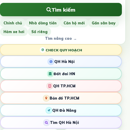
Tìm kiếm
Chính chủ
Nhà dòng tiền
Căn hộ mới
Gần sân bay
Hẻm xe hơi
Sổ riêng
Tìm nâng cao →
CHECK QUY HOẠCH
QH Hà Nội
Đất đai HN
QH TP.HCM
Bản đồ TP.HCM
QH Đà Nẵng
Tìm QH Hà Nội