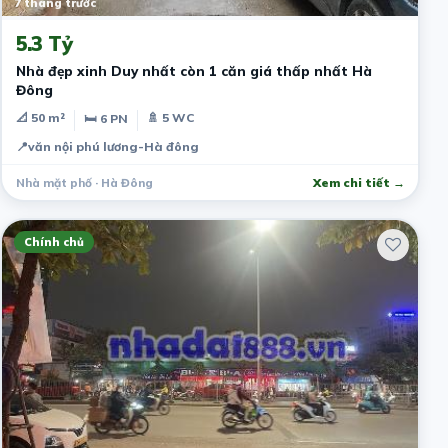
7 tháng trước
5.3 Tỷ
Nhà đẹp xinh Duy nhất còn 1 căn giá thấp nhất Hà
Đông
📐 50 m²
🚿 5 WC
🛏 6 PN
📍
văn nội phú lương-Hà đông
Nhà mặt phố · Hà Đông
Xem chi tiết →
Chính chủ