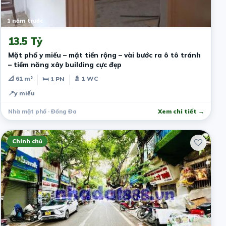
1 năm trước
13.5 Tỷ
Mặt phố y miếu – mặt tiền rộng – vài bước ra ô tô tránh
– tiềm năng xây building cực đẹp
📐 61 m²
🚿 1 WC
🛏 1 PN
📍
y miếu
Nhà mặt phố · Đống Đa
Xem chi tiết →
Chính chủ