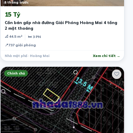
8 tháng trước
15 Tỷ
Cần bán gấp nhà đường Giải Phóng Hoàng Mai 4 tầng
2 mặt thoáng
📐 44.5 m²
🛏 3 PN
📍
737 giải phóng
Nhà mặt phố · Hoàng Mai
Xem chi tiết →
Chính chủ