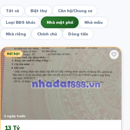
Tất cả
Biệt thự
Căn hộ/Chung cư
Loại BĐS khác
Nhà mặt phố
Nhà mẫu
Nhà riêng
Chính chủ
Dòng tiền
Nổi bật
2 ngày trước
13 Tỷ