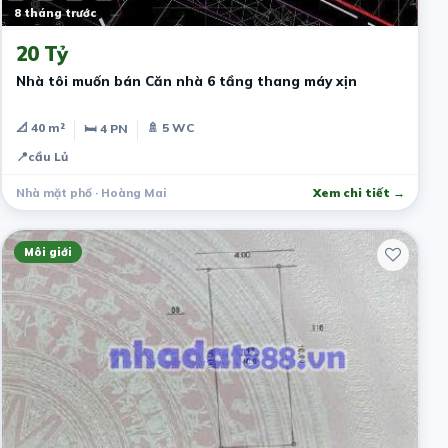
8 tháng trước
20 Tỷ
Nhà tôi muốn bán Căn nhà 6 tầng thang máy xịn
📐 40 m²
🚿 5 WC
🛏 4 PN
📍
cầu Lủ
Nhà mặt phố · Hoàng Mai
Xem chi tiết →
Môi giới