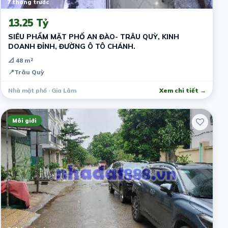
7 tháng trước
13.25 Tỷ
SIÊU PHẨM MẶT PHỐ AN ĐÀO- TRÂU QUỲ, KINH
DOANH ĐỈNH, ĐƯỜNG Ô TÔ CHÁNH.
📐 48 m²
📍
Trâu Quỳ
Nhà mặt phố · Gia Lâm
Xem chi tiết →
Môi giới