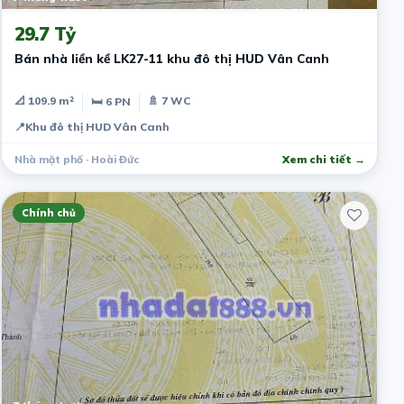
29.7 Tỷ
Bán nhà liền kề LK27-11 khu đô thị HUD Vân Canh
📐 109.9 m²
🚿 7 WC
🛏 6 PN
📍
Khu đô thị HUD Vân Canh
Nhà mặt phố · Hoài Đức
Xem chi tiết →
Chính chủ