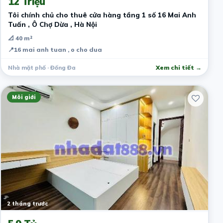
12 Triệu
Tôi chính chủ cho thuê cửa hàng tầng 1 số 16 Mai Anh
Tuấn , Ô Chợ Dừa , Hà Nội
📐 40 m²
📍
16 mai anh tuan , o cho dua
Nhà mặt phố · Đống Đa
Xem chi tiết →
Môi giới
2 tháng trước