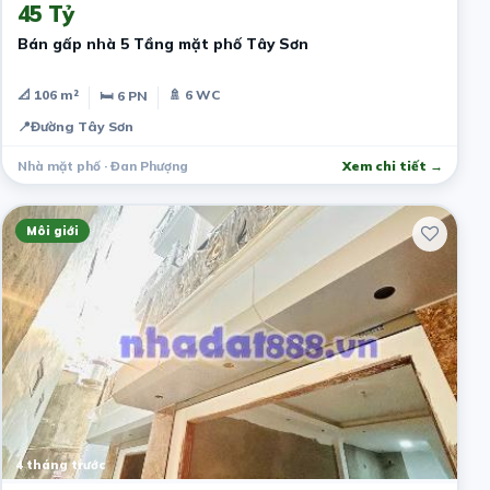
45 Tỷ
Bán gấp nhà 5 Tầng mặt phố Tây Sơn
📐 106 m²
🚿 6 WC
🛏 6 PN
📍
Đường Tây Sơn
Nhà mặt phố · Đan Phượng
Xem chi tiết →
Môi giới
4 tháng trước