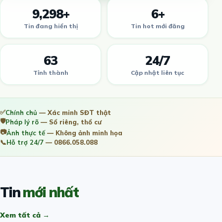
9,298+
6+
Tin đang hiển thị
Tin hot mới đăng
63
24/7
Tỉnh thành
Cập nhật liên tục
✅
Chính chủ
— Xác minh SĐT thật
🛡️
Pháp lý rõ
— Sổ riêng, thổ cư
📷
Ảnh thực tế
— Không ảnh minh họa
📞
Hỗ trợ 24/7
— 0866.058.088
Tin
mới nhất
Xem tất cả →