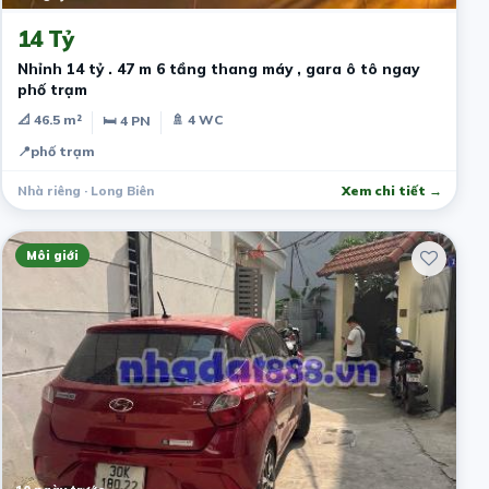
14 Tỷ
Nhỉnh 14 tỷ . 47 m 6 tầng thang máy , gara ô tô ngay
phố trạm
📐 46.5 m²
🚿 4 WC
🛏 4 PN
📍
phố trạm
Nhà riêng · Long Biên
Xem chi tiết →
Môi giới