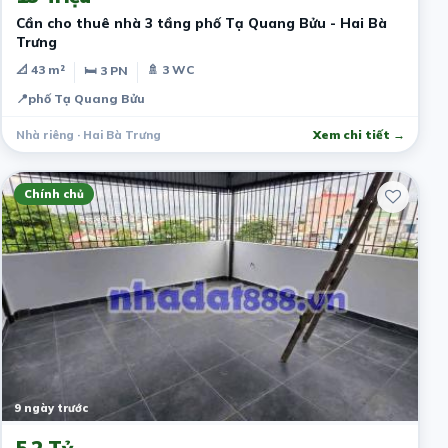
Cần cho thuê nhà 3 tầng phố Tạ Quang Bửu - Hai Bà
Trưng
📐 43 m²
🚿 3 WC
🛏 3 PN
📍
phố Tạ Quang Bửu
Nhà riêng · Hai Bà Trưng
Xem chi tiết →
Chính chủ
9 ngày trước