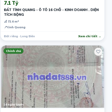
7.1 Tỷ
ĐẤT TÌNH QUANG - Ô TÔ 16 CHỖ - KINH DOANH . DIỆN
TÍCH RỘNG
📐 72.6 m²
📍
tình Quang
Đất riêng · Long Biên
Xem chi tiết →
Chính chủ
10 ngày trước