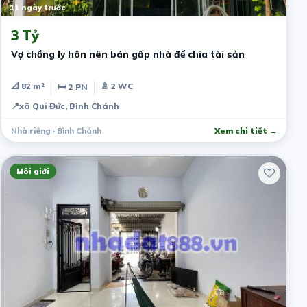
11 ngày trước
3 Tỷ
Vợ chồng ly hôn nên bán gấp nhà để chia tài sản
📐 82 m²
🚿 2 WC
🛏 2 PN
📍
xã Qui Đức, Bình Chánh
Nhà riêng · Bình Chánh
Xem chi tiết →
Môi giới