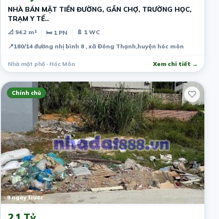
NHÀ BÁN MẶT TIỀN ĐƯỜNG, GẦN CHỢ, TRƯỜNG HỌC,
TRẠM Y TẾ..
📐 94.2 m²
🚿 1 WC
🛏 1 PN
📍
180/14 đường nhị bình 8 , xã Đông Thạnh,huyện hóc môn
Nhà mặt phố · Hóc Môn
Xem chi tiết →
Chính chủ
9 ngày trước
2.1 Tỷ