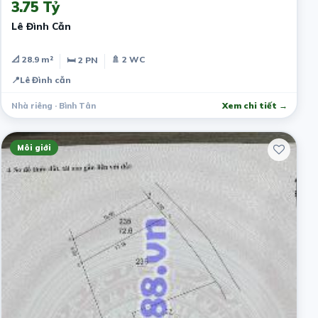
3.75 Tỷ
Lê Đình Cẫn
📐 28.9 m²
🚿 2 WC
🛏 2 PN
📍
Lê Đình cẫn
Nhà riêng · Bình Tân
Xem chi tiết →
Môi giới