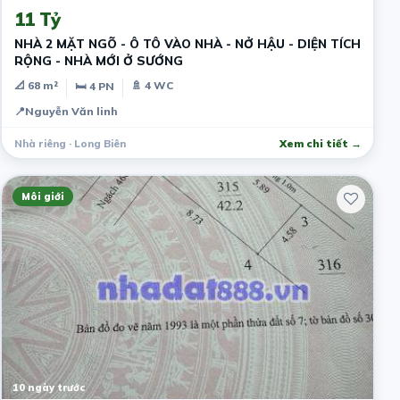
11 Tỷ
NHÀ 2 MẶT NGÕ - Ô TÔ VÀO NHÀ - NỞ HẬU - DIỆN TÍCH
RỘNG - NHÀ MỚI Ở SƯỚNG
📐 68 m²
🚿 4 WC
🛏 4 PN
📍
Nguyễn Văn linh
Nhà riêng · Long Biên
Xem chi tiết →
Môi giới
10 ngày trước