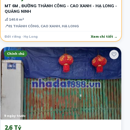
MT 6M , ĐƯỜNG THÀNH CÔNG - CAO XANH - HẠ LONG -
QUẢNG NINH
📐 140.6 m²
📍
01 THÀNH CÔNG, CAO XANH, HẠ LONG
Đất riêng · Hạ Long
Xem chi tiết →
Chính chủ
9 ngày trước
2.6 Tỷ