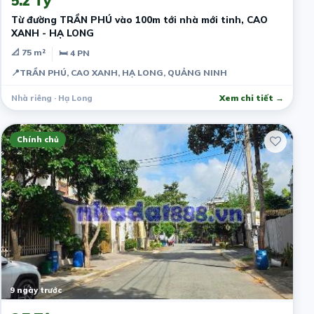
5.2 Tỷ
Từ đường TRẦN PHÚ vào 100m tới nhà mới tinh, CAO
XANH - HẠ LONG
📐 75 m²
🛏 4 PN
📍
TRẦN PHÚ, CAO XANH, HẠ LONG, QUẢNG NINH
Nhà riêng · Hạ Long
Xem chi tiết →
Chính chủ
9 ngày trước