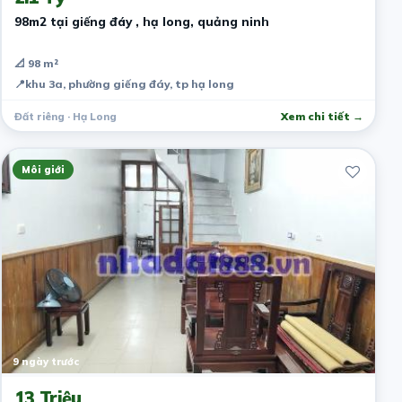
98m2 tại giếng đáy , hạ long, quảng ninh
📐 98 m²
📍
khu 3a, phường giếng đáy, tp hạ long
Đất riêng · Hạ Long
Xem chi tiết →
Môi giới
9 ngày trước
13 Triệu