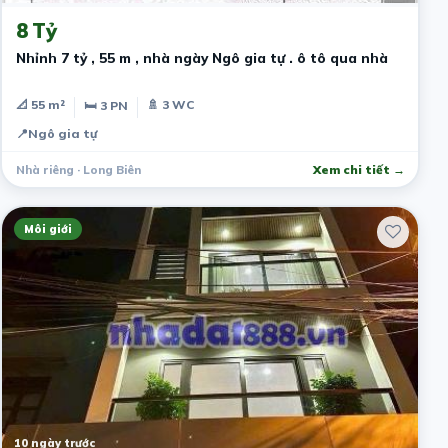
8 Tỷ
Nhỉnh 7 tỷ , 55 m , nhà ngày Ngô gia tự . ô tô qua nhà
📐 55 m²
🚿 3 WC
🛏 3 PN
📍
Ngô gia tự
Nhà riêng · Long Biên
Xem chi tiết →
Môi giới
10 ngày trước