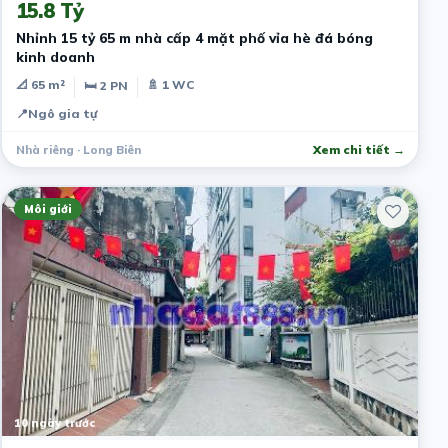
15.8 Tỷ
Nhỉnh 15 tỷ 65 m nhà cấp 4 mặt phố vỉa hè đá bóng
kinh doanh
📐 65 m²
🚿 1 WC
🛏 2 PN
📍
Ngô gia tự
Nhà riêng · Long Biên
Xem chi tiết →
Môi giới
10 ngày trước