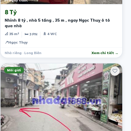
10 ngày trước
8 Tỷ
Nhỉnh 8 tỷ , nhà 5 tầng , 35 m , ngay Ngọc Thuỵ ô tô
qua nhà
📐 35 m²
🚿 4 WC
🛏 3 PN
📍
Ngọc Thụy
Nhà riêng · Long Biên
Xem chi tiết →
Môi giới