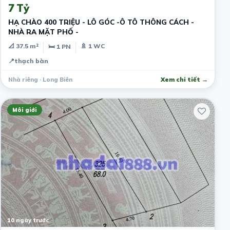
7 Tỷ
HẠ CHÀO 400 TRIỆU - LÔ GÓC -Ô TÔ THÔNG CÁCH -
NHÀ RA MẶT PHỐ -
📐 37.5 m²
🚿 1 WC
🛏 1 PN
📍
thạch bàn
Nhà riêng · Long Biên
Xem chi tiết →
Môi giới
10 ngày trước