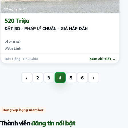
12 ngày trước
520 Triệu
ĐẤT BD - PHÁP LÝ CHUẨN - GIÁ HẤP DẪN
📐 210 m²
📍
An Linh
Đất riêng · Phú Giáo
Xem chi tiết →
‹
2
3
4
5
6
›
Bảng xếp hạng member
Thành viên
đăng tin nổi bật