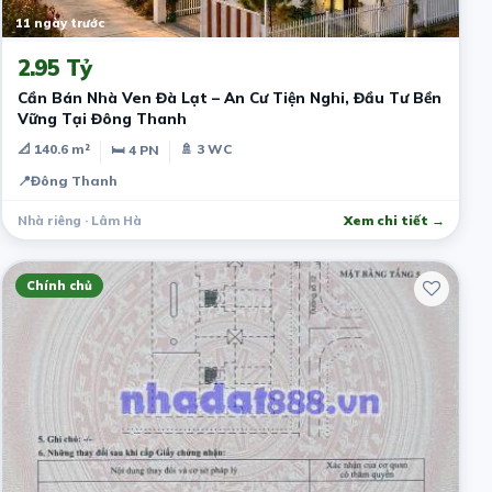
11 ngày trước
2.95 Tỷ
Cần Bán Nhà Ven Đà Lạt – An Cư Tiện Nghi, Đầu Tư Bền
Vững Tại Đông Thanh
📐 140.6 m²
🚿 3 WC
🛏 4 PN
📍
Đông Thanh
Nhà riêng · Lâm Hà
Xem chi tiết →
Chính chủ