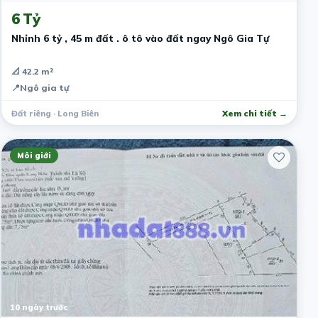
6 Tỷ
Nhỉnh 6 tỷ , 45 m đất . ô tô vào đất ngay Ngô Gia Tự
📐 42.2 m²
📍
Ngô gia tự
Đất riêng · Long Biên
Xem chi tiết →
Môi giới
10 ngày trước