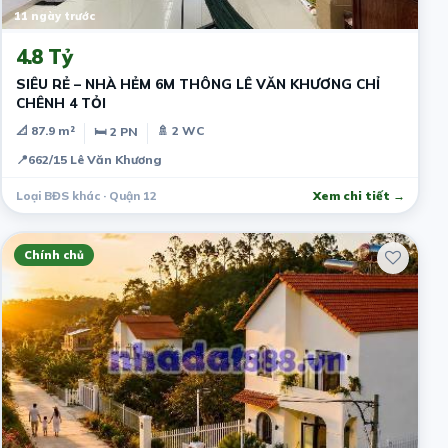
11 ngày trước
4.8 Tỷ
SIÊU RẺ – NHÀ HẺM 6M THÔNG LÊ VĂN KHƯƠNG CHỈ
CHÊNH 4 TỎI
📐 87.9 m²
🚿 2 WC
🛏 2 PN
📍
662/15 Lê Văn Khương
Loại BĐS khác · Quận 12
Xem chi tiết →
Chính chủ