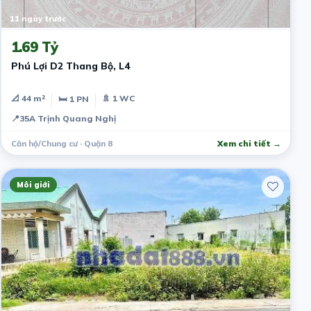
11 ngày trước
1.69 Tỷ
Phú Lợi D2 Thang Bộ, L4
📐 44 m²
🚿 1 WC
🛏 1 PN
📍
35A Trịnh Quang Nghị
Căn hộ/Chung cư · Quận 8
Xem chi tiết →
Môi giới