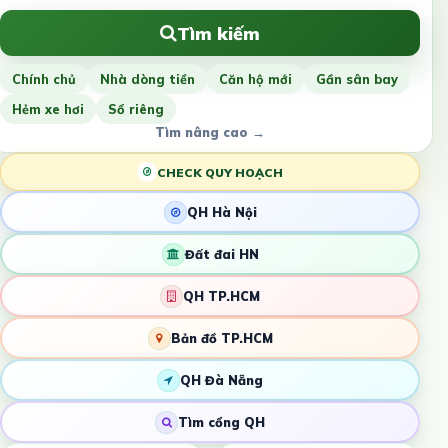
Tìm kiếm
Chính chủ
Nhà dòng tiền
Căn hộ mới
Gần sân bay
Hẻm xe hơi
Sổ riêng
Tìm nâng cao →
CHECK QUY HOẠCH
QH Hà Nội
Đất đai HN
QH TP.HCM
Bản đồ TP.HCM
QH Đà Nẵng
Tìm cổng QH