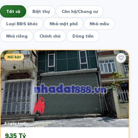
Tất cả
Biệt thự
Căn hộ/Chung cư
Loại BĐS khác
Nhà mặt phố
Nhà mẫu
Nhà riêng
Chính chủ
Dòng tiền
Nổi bật
9 ngày trước
9.35 Tỷ