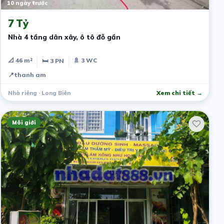
10 ngày trước
7 Tỷ
Nhà 4 tầng dân xây, ô tô đỗ gần
📐 46 m²
🚿 3 WC
🛏 3 PN
📍
thanh am
Nhà riêng · Long Biên
Xem chi tiết →
Môi giới