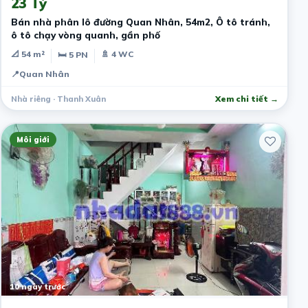
23 Tỷ
Bán nhà phân lô đường Quan Nhân, 54m2, Ô tô tránh,
ô tô chạy vòng quanh, gần phố
📐 54 m²
🚿 4 WC
🛏 5 PN
📍
Quan Nhân
Nhà riêng · Thanh Xuân
Xem chi tiết →
Môi giới
10 ngày trước