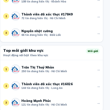
108 tin đang hiển thị · Khánh Hòa
Thành viên đã xác thực #17849
→
2
72 tin đang hiển thị · Hồ Chí Minh
Nguyễn nhật cường
→
3
66 tin đang hiển thị · Đắk Lắk
Top môi giới khu vực
Môi giới
Hoạt động nổi bật theo khu vực
Trần Thị Thuý Nhàn
→
1
250 tin đang hiển thị · Hồ Chí Minh
Thành viên đã xác thực #16026
→
2
144 tin đang hiển thị · Long An
Hoàng Mạnh Phúc
→
3
121 tin đang hiển thị · Hồ Chí Minh