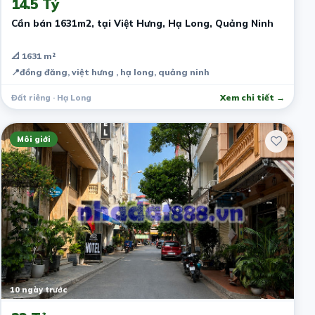
14.5 Tỷ
Cần bán 1631m2, tại Việt Hưng, Hạ Long, Quảng Ninh
📐 1631 m²
📍
đồng đăng, việt hưng , hạ long, quảng ninh
Đất riêng · Hạ Long
Xem chi tiết →
Môi giới
10 ngày trước