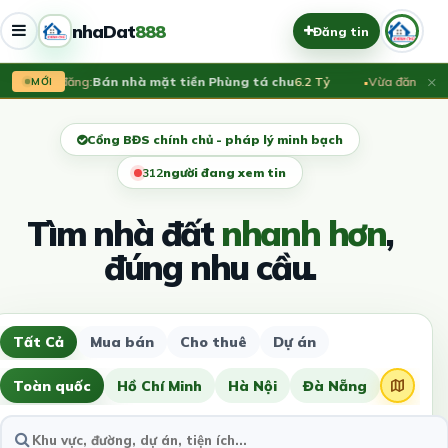
nhaDat
888
Đăng tin
×
Vừa đăng:
Bán nhà mặt tiền Phùng tá chu
6.2 Tỷ
Vừa đăng:
Chín
MỚI
Cổng BĐS chính chủ - pháp lý minh bạch
313
người đang xem tin
Tìm nhà đất
nhanh hơn
,
đúng nhu cầu.
Tất Cả
Mua bán
Cho thuê
Dự án
Toàn quốc
Hồ Chí Minh
Hà Nội
Đà Nẵng