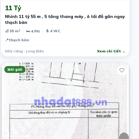
11 Tỷ
Nhỉnh 11 tỷ 55 m , 5 tầng thang máy , ô tối đỗ gần ngay
thạch bàn
📐 55 m²
🚿 4 WC
🛏 4 PN
📍
thạch bàn
Nhà riêng · Long Biên
Xem chi tiết →
Môi giới
10 ngày trước