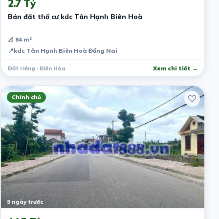
2.7 Tỷ
Bán đất thổ cư kdc Tân Hạnh Biên Hoà
📐 84 m²
📍
kdc Tân Hạnh Biên Hoà Đồng Nai
Đất riêng · Biên Hòa
Xem chi tiết →
Chính chủ
9 ngày trước