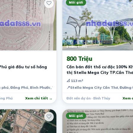
Môi giới
4 năm trước
800 Triệu
Phú giá đầu tư sổ hồng
Cần bán đất thổ cư đặc 100% K
thị Stella Mega City TP.Cần Th
Bình Thủy, Đường Võ Văn Kiệt G
📐 113 m²
tư chỉ 800 triệu
 phú, Đồng Phú, Bình Phước, Việt Nam
📍
Stella Mega City Cần Thơ, Đường
ồng Phú
Xem chi tiết →
Đất nền dự án · Bình Thủy
Xem c
Môi giới