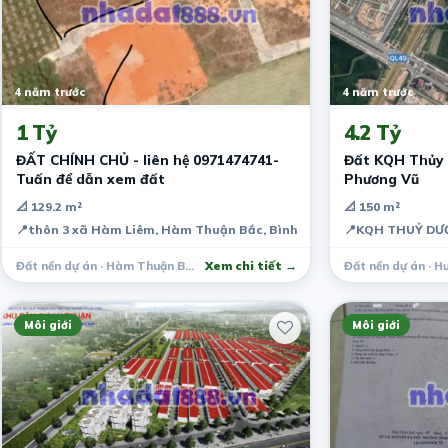
4 năm trước
4 năm trước
1 Tỷ
4.2 Tỷ
ĐẤT CHÍNH CHỦ - liên hệ 0971474741-
Đất KQH Thủy D
Tuấn để dẫn xem đất
Phương Vũ
📐 129.2 m²
📐 150 m²
📍
thôn 3 xã Hàm Liêm, Hàm Thuận Bắc, Bình Thuận, Việt Nam
📍
KQH THUỶ DƯƠN
Đất nền dự án · Hàm Thuận Bắc
Xem chi tiết →
Đất nền dự án · 
Môi giới
Môi giới