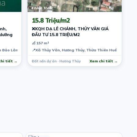
4 năm trước
15.8 Triệu/m2
nh,
❌KQH DẠ LÊ CHÁNH, THỦY VÂN GIÁ
 dưỡng
ĐẦU TƯ 15.8 TRIỆU/M2
📐 157 m²
yện Bảo Lâm, Lâm Đồng, Việt Nam
📍
Xã Thủy Vân, Hương Thủy, Thừa Thiên Huế
hi tiết →
Đất nền dự án · Hương Thủy
Xem chi tiết →