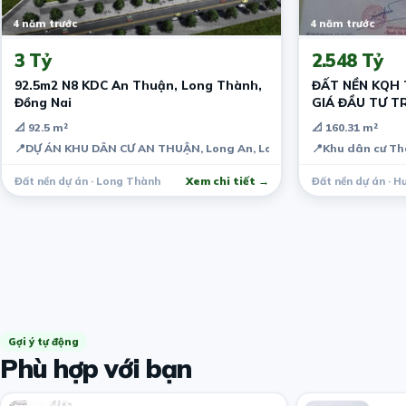
4 năm trước
4 năm trước
3 Tỷ
2.548 Tỷ
92.5m2 N8 KDC An Thuận, Long Thành,
ĐẤT NỀN KQH 
Đồng Nai
GIÁ ĐẦU TƯ T
📐 92.5 m²
📐 160.31 m²
📍
DỰ ÁN KHU DÂN CƯ AN THUẬN, Long An, Long Thành, Đồng Nai, V
📍
Khu dân cư Th
Đất nền dự án · Long Thành
Xem chi tiết →
Đất nền dự án · 
Gợi ý tự động
Phù hợp với bạn