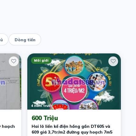
hủ
Dòng tiền
Môi giới
4 năm trước
600 Triệu
y hoạch
Hai lô liền kề điện hồng gần DT605 và
609 giá 3,7tr/m2 đường quy hoạch 7m5