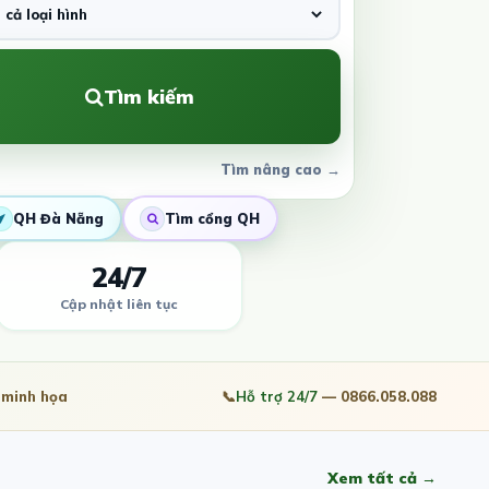
Tìm kiếm
Tìm nâng cao →
QH Đà Nẵng
Tìm cổng QH
24/7
Cập nhật liên tục
minh họa
📞
Hỗ trợ 24/7
— 0866.058.088
Xem tất cả →