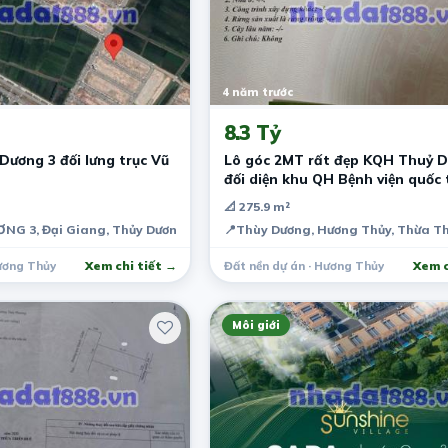
4 năm trước
8.3 Tỷ
ương 3 đối lưng trục Vũ
Lô góc 2MT rất đẹp KQH Thuỷ D
đối diện khu QH Bệnh viện quốc 
Chung cư
📐 275.9 m²
G 3, Đại Giang, Thủy Dương, Hương Thủy, Thừa Thiên Huế, Việt Nam
📍
Thùy Dương, Hương Thủy, Thừa T
Hương Thủy
Xem chi tiết →
Đất nền dự án · Hương Thủy
Xem c
Môi giới