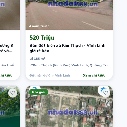
4 năm trước
520 Triệu
ương 3
Bán đất biển xã Kim Thạch - Vĩnh Linh
tế và
giá rẻ bèo
📐 185 m²
hiên Huế
📍
Kim Thạch (Vĩnh Kim) Vĩnh Linh, Quảng Trị, Việt Nam
hi tiết →
Đất nền dự án · Vĩnh Linh
Xem chi tiết →
Môi giới