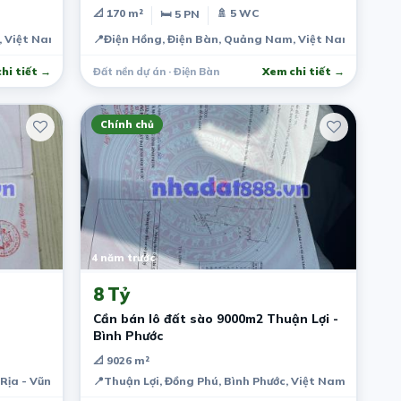
📐 170 m²
🚿 5 WC
🛏 5 PN
, Việt Nam
📍
Điện Hồng, Điện Bàn, Quảng Nam, Việt Nam
hi tiết →
Đất nền dự án · Điện Bàn
Xem chi tiết →
Chính chủ
4 năm trước
8 Tỷ
Cần bán lô đất sào 9000m2 Thuận Lợi -
Bình Phước
📐 9026 m²
Bình Định, Việt Nam
à Rịa - Vũng Tàu, Việt Nam
📍
Thuận Lợi, Đồng Phú, Bình Phước, Việt Nam