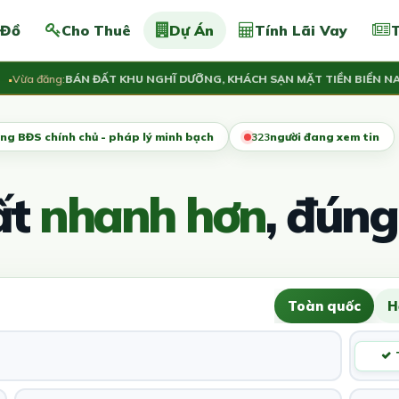
 Đồ
Cho Thuê
Dự Án
Tính Lãi Vay
T
a đăng:
BÁN ĐẤT KHU NGHĨ DƯỠNG, KHÁCH SẠN MẶT TIỀN BIỂN NAM HỘ
ng BĐS chính chủ - pháp lý minh bạch
321
người đang xem tin
ất
nhanh hơn
, đúng
Toàn quốc
H