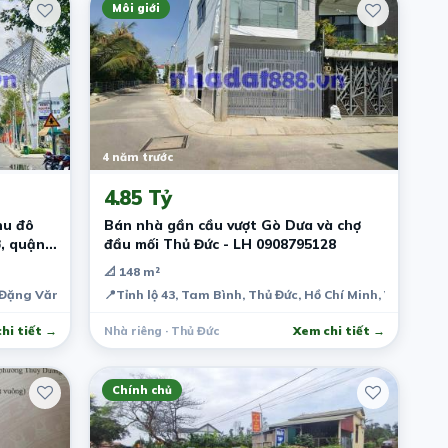
Môi giới
4 năm trước
4.85 Tỷ
hu đô
Bán nhà gần cầu vượt Gò Dưa và chợ
ơ, quận
đầu mối Thủ Đức - LH 0908795128
iá đầu
📐 148 m²
 Đặng Văn Dầy, Khu dân cư Ngân Thuận, Bình Thủy, Cần Thơ, Việt Nam
📍
Tỉnh lộ 43, Tam Bình, Thủ Đức, Hồ Chí Minh, Việt Nam
hi tiết →
Nhà riêng · Thủ Đức
Xem chi tiết →
Chính chủ