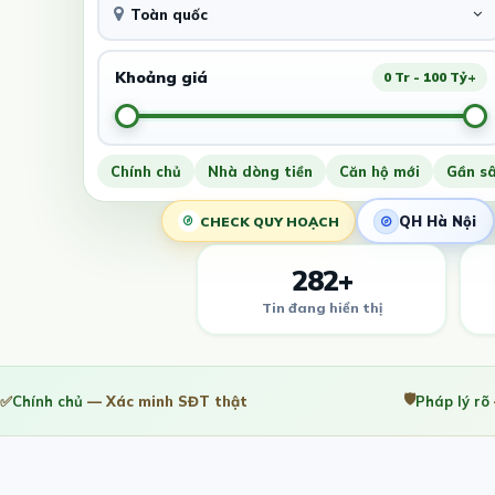
Toàn quốc
Khoảng giá
0 Tr - 100 Tỷ+
Chính chủ
Nhà dòng tiền
Căn hộ mới
Gần s
QH Hà Nội
CHECK QUY HOẠCH
282+
Tin đang hiển thị
🛡️
✅
Chính chủ
— Xác minh SĐT thật
Pháp lý rõ