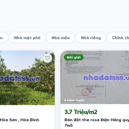
ác
Nhà mặt phố
Nhà mẫu
Nhà riêng
Chính c
Môi giới
4 năm trước
3.7 Triệu/m2
Siêu phẩm tại Hòa Sơn , Hòa Bình
Bán đất the rose Điện Hồng qu
7m5