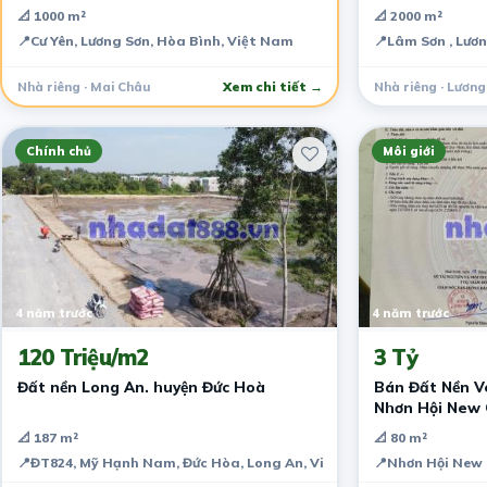
📐 1000 m²
📐 2000 m²
📍
Cư Yên, Lương Sơn, Hòa Bình, Việt Nam
📍
Lâm Sơn , Lươn
Nhà riêng · Mai Châu
Xem chi tiết →
Nhà riêng · Lương
Chính chủ
Môi giới
4 năm trước
4 năm trước
120 Triệu/m2
3 Tỷ
Đất nền Long An. huyện Đức Hoà
Bán Đất Nền Ve
Nhơn Hội New 
📐 187 m²
📐 80 m²
📍
ĐT824, Mỹ Hạnh Nam, Đức Hòa, Long An, Việt Nam
📍
Nhơn Hội New C