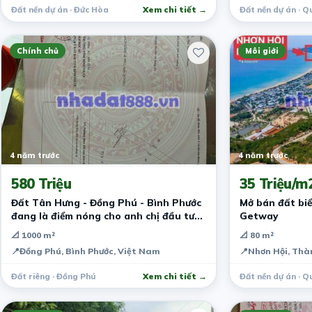
Đất nền dự án · Đức Hòa
Xem chi tiết →
Đất nền dự án · Q
Chính chủ
Môi giới
4 năm trước
4 năm trước
580 Triệu
35 Triệu/m
Đất Tân Hưng - Đồng Phú - Bình Phước
Mở bán đất biể
đang là điểm nóng cho anh chị đầu tư
Getway
giá rẻ
📐 1000 m²
📐 80 m²
📍
Đồng Phú, Bình Phước, Việt Nam
📍
Nhơn Hội, Thà
Đất riêng · Đồng Phú
Xem chi tiết →
Đất nền dự án · Q