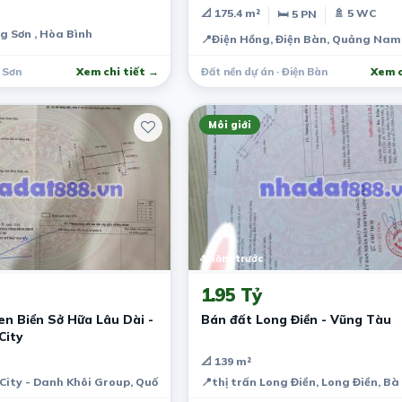
📐 175.4 m²
🚿 5 WC
🛏 5 PN
g Sơn , Hòa Bình
📍
Điện Hồng, Điện Bàn, Quảng Nam
 Sơn
Xem chi tiết →
Đất nền dự án · Điện Bàn
Xem c
Môi giới
4 năm trước
1.95 Tỷ
n Biển Sở Hữa Lâu Dài -
Bán đất Long Điền - Vũng Tàu
City
📐 139 m²
ity - Danh Khôi Group, Quốc lộ 19B, Khu kinh tế, Thành phố Qui Nhơn, 
📍
thị trấn Long Điền, Long Điền, B