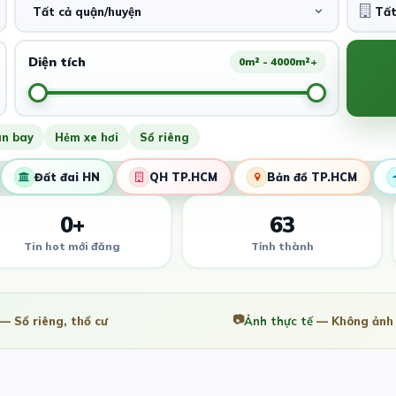
Tất cả quận/huyện
Diện tích
0m² - 4000m²+
ân bay
Hẻm xe hơi
Sổ riêng
Đất đai HN
QH TP.HCM
Bản đồ TP.HCM
0+
63
Tin hot mới đăng
Tỉnh thành
📷
— Sổ riêng, thổ cư
Ảnh thực tế
— Không ảnh 