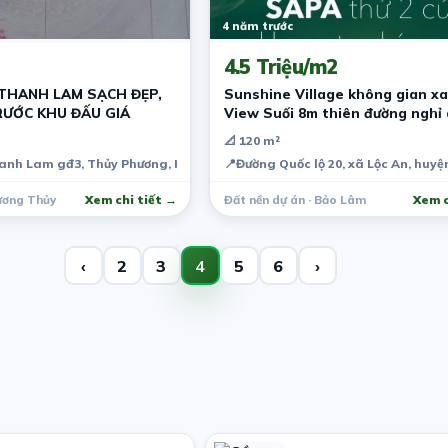
4 năm trước
4.5 Triệu/m2
THANH LAM SẠCH ĐẸP,
Sunshine Village không gian xa
RƯỚC KHU ĐẤU GIÁ
View Suối 8m thiên đường nghỉ
📐 120 m²
iệt Nam
anh Lam gđ3, Thủy Phương, Hương Thủy, Thừa Thiên Huế
📍
Đường Quốc lộ 20, xã Lộc An, hu
Hương Thủy
Xem chi tiết →
Đất nền dự án · Bảo Lâm
Xem c
‹
2
3
4
5
6
›