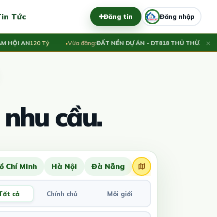
in Tức
Đăng tin
Đăng nhập
×
I AN
120 Tỷ
Vừa đăng:
ĐẤT NỀN DỰ ÁN - DT818 THỦ THỪA
Thương lư
 nhu cầu.
ồ Chí Minh
Hà Nội
Đà Nẵng
Tất cả
Chính chủ
Môi giới