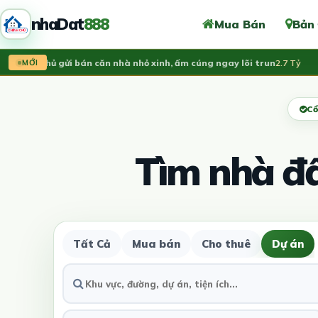
nhaDat
888
Mua Bán
Bản
hính chủ gửi bán căn nhà nhỏ xinh, ấm cúng ngay lõi trun
2.7 Tỷ
Vừ
MỚI
Cổ
Tìm nhà đ
Tất Cả
Mua bán
Cho thuê
Dự án