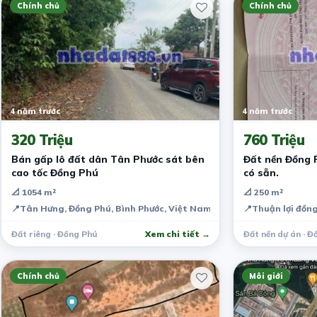
Chính chủ
Chính chủ
4 năm trước
4 năm trước
320 Triệu
760 Triệu
Bán gấp lô đất dân Tân Phước sát bên
Đất nền Đồng 
cao tốc Đồng Phú
có sẵn.
📐 1054 m²
📐 250 m²
📍
Tân Hưng, Đồng Phú, Bình Phước, Việt Nam
📍
Thuận lợi đồng
Đất riêng · Đồng Phú
Xem chi tiết →
Đất nền dự án · Đ
Chính chủ
Môi giới