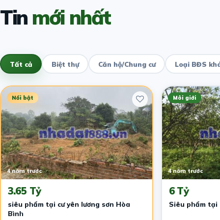
Tin
mới nhất
Tất cả
Biệt thự
Căn hộ/Chung cư
Loại BĐS kh
Nổi bật
Môi giới
4 năm trước
4 năm trước
3.65 Tỷ
6 Tỷ
siêu phẩm tại cư yên lương sơn Hòa
Bình