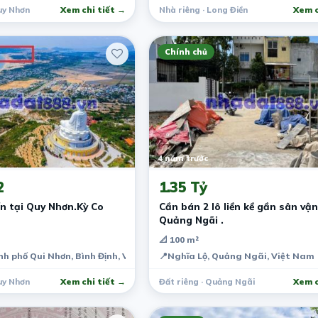
uy Nhơn
Xem chi tiết →
Nhà riêng · Long Điền
Xem c
Chính chủ
4 năm trước
2
1.35 Tỷ
n tại Quy Nhơn.Kỳ Co
Cần bán 2 lô liền kề gần sân vậ
Quảng Ngãi .
📐 100 m²
nh phố Qui Nhơn, Bình Định, Việt Nam
📍
Nghĩa Lộ, Quảng Ngãi, Việt Nam
uy Nhơn
Xem chi tiết →
Đất riêng · Quảng Ngãi
Xem c