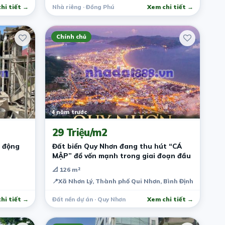
hi tiết →
Nhà riêng · Đồng Phú
Xem chi tiết →
Chính chủ
4 năm trước
29 Triệu/m2
n động
Đất biển Quy Nhơn đang thu hút “CÁ
MẬP” đổ vốn mạnh trong giai đoạn đầu
📐 126 m²
📍
Xã Nhơn Lý, Thành phố Qui Nhơn, Bình Định, Việt Na
hi tiết →
Đất nền dự án · Quy Nhơn
Xem chi tiết →