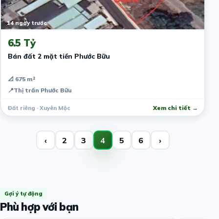
14 ngày trước
6.5 Tỷ
Bán đất 2 mặt tiền Phước Bữu
📐 675 m²
📍
Thị trấn Phước Bữu
Đất riêng · Xuyên Mộc
Xem chi tiết →
‹
2
3
4
5
6
›
Gợi ý tự động
Phù hợp với bạn