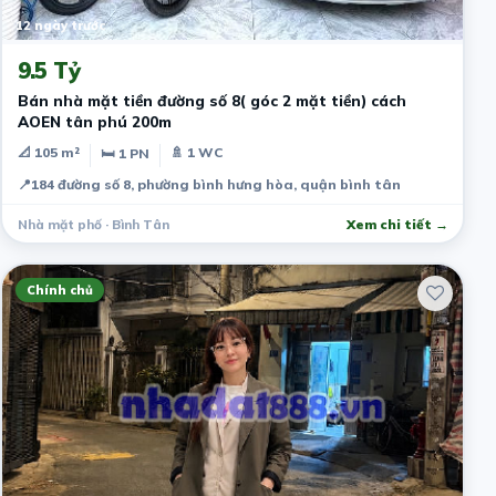
12 ngày trước
9.5 Tỷ
Bán nhà mặt tiền đường số 8( góc 2 mặt tiền) cách
AOEN tân phú 200m
📐 105 m²
🚿 1 WC
🛏 1 PN
📍
184 đường số 8, phường bình hưng hòa, quận bình tân
Nhà mặt phố · Bình Tân
Xem chi tiết →
Chính chủ