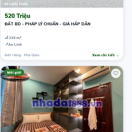
10 ngày trước
520 Triệu
ĐẤT BD - PHÁP LÝ CHUẨN - GIÁ HẤP DẪN
📐 210 m²
📍
An Linh
Đất riêng · Phú Giáo
Xem chi tiết →
Môi giới