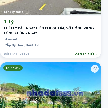
14 ngày trước
1 Tỷ
CHỈ 1TY ĐẤT NGAY BIỂN PHƯỚC HẢI, SỔ HỒNG RIÊNG,
CÔNG CHỨNG NGAY
📐 153 m²
📍
Ấp Mỹ Hoà , Phước Hải
Đất riêng · Đất Đỏ
Xem chi tiết →
Chính chủ