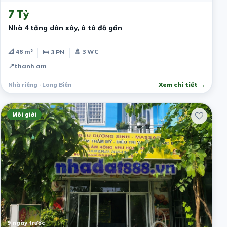
7 Tỷ
Nhà 4 tầng dân xây, ô tô đỗ gần
📐 46 m²
🚿 3 WC
🛏 3 PN
📍
thanh am
Nhà riêng · Long Biên
Xem chi tiết →
Môi giới
9 ngày trước