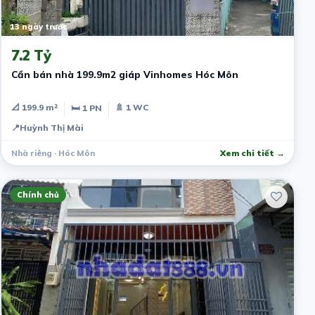
13 ngày trước
7.2 Tỷ
Cần bán nhà 199.9m2 giáp Vinhomes Hóc Môn
📐 199.9 m²
🚿 1 WC
🛏 1 PN
📍
Huỳnh Thị Mài
Nhà riêng · Hóc Môn
Xem chi tiết →
Chính chủ