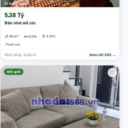
11 ngày trước
5.38 Tỷ
Bán nhà mễ cóc
📐 36 m²
🚿 4 WC
🛏 5 PN
📍
mễ cóc
Nhà riêng · Quận 8
Xem chi tiết →
Môi giới