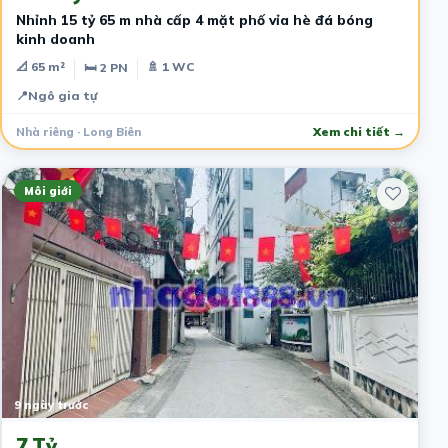
Nhỉnh 15 tỷ 65 m nhà cấp 4 mặt phố vỉa hè đá bóng
kinh doanh
📐 65 m²
🚿 1 WC
🛏 2 PN
📍
Ngô gia tự
Nhà riêng · Long Biên
Xem chi tiết →
Môi giới
9 ngày trước
7 Tỷ