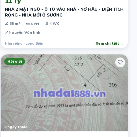
11 Tỷ
NHÀ 2 MẶT NGÕ - Ô TÔ VÀO NHÀ - NỞ HẬU - DIỆN TÍCH
RỘNG - NHÀ MỚI Ở SƯỚNG
📐 68 m²
🚿 4 WC
🛏 4 PN
📍
Nguyễn Văn linh
Nhà riêng · Long Biên
Xem chi tiết →
Môi giới
9 ngày trước