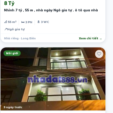
8 Tỷ
Nhỉnh 7 tỷ , 55 m , nhà ngày Ngô gia tự . ô tô qua nhà
📐 55 m²
🚿 3 WC
🛏 3 PN
📍
Ngô gia tự
Nhà riêng · Long Biên
Xem chi tiết →
Môi giới
9 ngày trước