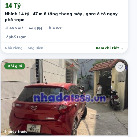
14 Tỷ
Nhỉnh 14 tỷ . 47 m 6 tầng thang máy , gara ô tô ngay
phố trạm
📐 46.5 m²
🚿 4 WC
🛏 4 PN
📍
phố trạm
Nhà riêng · Long Biên
Xem chi tiết →
Môi giới
9 ngày trước