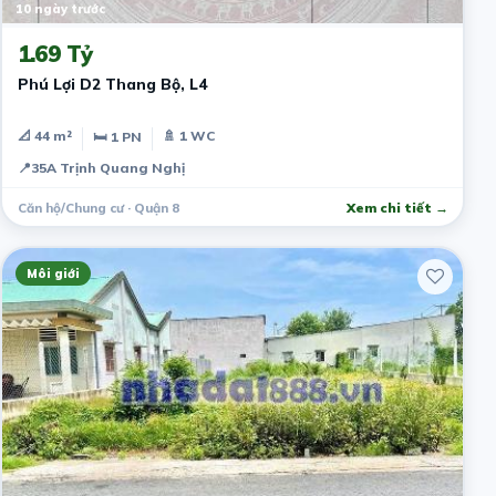
10 ngày trước
1.69 Tỷ
Phú Lợi D2 Thang Bộ, L4
📐 44 m²
🚿 1 WC
🛏 1 PN
📍
35A Trịnh Quang Nghị
Căn hộ/Chung cư · Quận 8
Xem chi tiết →
Môi giới