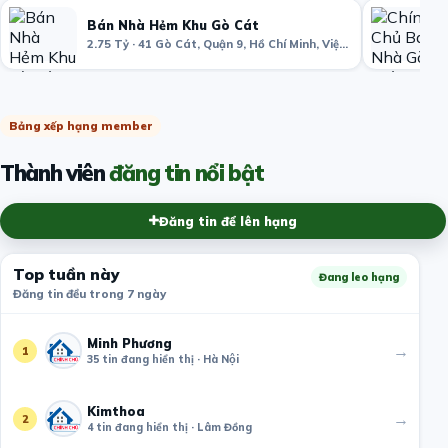
Bán Nhà Hẻm Khu Gò Cát
2.75 Tỷ · 41 Gò Cát, Quận 9, Hồ Chí Minh, Việt Nam
Bảng xếp hạng member
Thành viên
đăng tin nổi bật
Đăng tin để lên hạng
Top tuần này
Đang leo hạng
Đăng tin đều trong 7 ngày
Minh Phương
→
1
35 tin đang hiển thị · Hà Nội
Kimthoa
→
2
4 tin đang hiển thị · Lâm Đồng