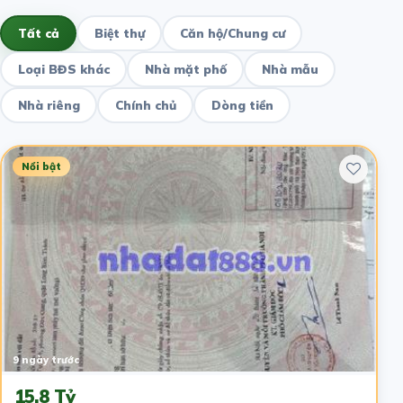
Tất cả
Biệt thự
Căn hộ/Chung cư
Loại BĐS khác
Nhà mặt phố
Nhà mẫu
Nhà riêng
Chính chủ
Dòng tiền
Nổi bật
9 ngày trước
15.8 Tỷ