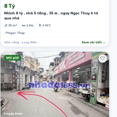
8 Tỷ
Nhỉnh 8 tỷ , nhà 5 tầng , 35 m , ngay Ngọc Thuỵ ô tô
qua nhà
📐 35 m²
🚿 4 WC
🛏 3 PN
📍
Ngọc Thụy
Nhà riêng · Long Biên
Xem chi tiết →
Môi giới
9 ngày trước