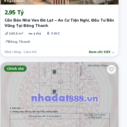
9 ngày trước
2.95 Tỷ
Cần Bán Nhà Ven Đà Lạt – An Cư Tiện Nghi, Đầu Tư Bền
Vững Tại Đông Thanh
📐 140.6 m²
🚿 3 WC
🛏 4 PN
📍
Đông Thanh
Nhà riêng · Lâm Hà
Xem chi tiết →
Chính chủ