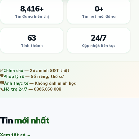
8,416+
0+
Tin đang hiển thị
Tin hot mới đăng
63
24/7
Tỉnh thành
Cập nhật liên tục
✅
Chính chủ
— Xác minh SĐT thật
🛡️
Pháp lý rõ
— Sổ riêng, thổ cư
📷
Ảnh thực tế
— Không ảnh minh họa
📞
Hỗ trợ 24/7
— 0866.058.088
Tin
mới nhất
Xem tất cả →