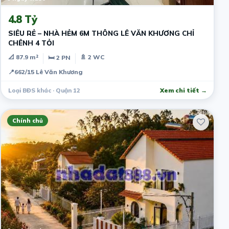
4.8 Tỷ
SIÊU RẺ – NHÀ HẺM 6M THÔNG LÊ VĂN KHƯƠNG CHỈ
CHÊNH 4 TỎI
📐 87.9 m²
🚿 2 WC
🛏 2 PN
📍
662/15 Lê Văn Khương
Loại BĐS khác · Quận 12
Xem chi tiết →
Chính chủ