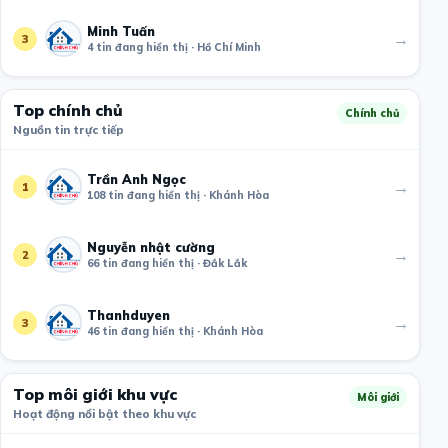
Minh Tuấn
→
3
4 tin đang hiển thị · Hồ Chí Minh
Top chính chủ
Chính chủ
Nguồn tin trực tiếp
Trần Anh Ngọc
→
1
108 tin đang hiển thị · Khánh Hòa
Nguyễn nhật cường
→
2
66 tin đang hiển thị · Đắk Lắk
Thanhduyen
→
3
46 tin đang hiển thị · Khánh Hòa
Top môi giới khu vực
Môi giới
Hoạt động nổi bật theo khu vực