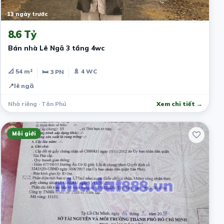
13 ngày trước
8.6 Tỷ
Bán nhà Lê Ngã 3 tầng 4wc
📐 54 m²
🚿 4 WC
🛏 3 PN
📍
lê ngã
Nhà riêng · Tân Phú
Xem chi tiết →
Môi giới