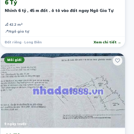
6 Tỷ
Nhỉnh 6 tỷ , 45 m đất . ô tô vào đất ngay Ngô Gia Tự
📐 42.2 m²
📍
Ngô gia tự
Đất riêng · Long Biên
Xem chi tiết →
Môi giới
9 ngày trước