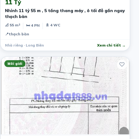
11 Tỷ
Nhỉnh 11 tỷ 55 m , 5 tầng thang máy , ô tối đỗ gần ngay
thạch bàn
📐 55 m²
🚿 4 WC
🛏 4 PN
📍
thạch bàn
Nhà riêng · Long Biên
Xem chi tiết →
Môi giới
9 ngày trước