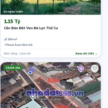
14 ngày trước
1.15 Tỷ
Cần Bán Đất Ven Đà Lạt Thổ Cư
📐 309 m²
📍
Nam ban lâm hà
Đất riêng · Lâm Hà
Xem chi tiết →
Chính chủ