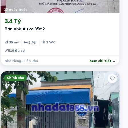
13 ngày trước
3.4 Tỷ
Bán nhà Âu cơ 35m2
📐 35 m²
🚿 2 WC
🛏 2 PN
📍
519 âu cơ
Nhà riêng · Tân Phú
Xem chi tiết →
Chính chủ