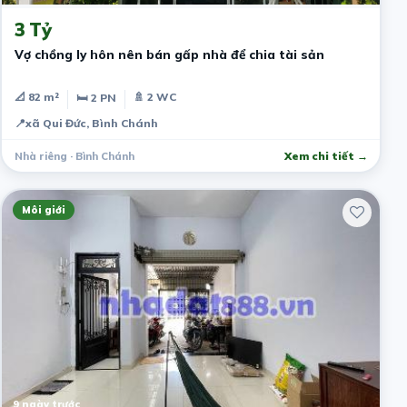
3 Tỷ
Vợ chồng ly hôn nên bán gấp nhà để chia tài sản
📐 82 m²
🚿 2 WC
🛏 2 PN
📍
xã Qui Đức, Bình Chánh
Nhà riêng · Bình Chánh
Xem chi tiết →
Môi giới
9 ngày trước