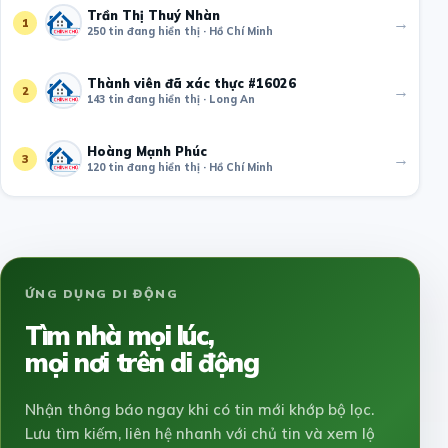
Trần Thị Thuý Nhàn
→
1
250 tin đang hiển thị · Hồ Chí Minh
Thành viên đã xác thực #16026
→
2
143 tin đang hiển thị · Long An
Hoàng Mạnh Phúc
→
3
120 tin đang hiển thị · Hồ Chí Minh
ỨNG DỤNG DI ĐỘNG
Tìm nhà mọi lúc,
mọi nơi trên di động
Nhận thông báo ngay khi có tin mới khớp bộ lọc.
Lưu tìm kiếm, liên hệ nhanh với chủ tin và xem lộ