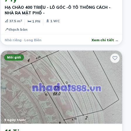
HẠ CHÀO 400 TRIỆU - LÔ GÓC -Ô TÔ THÔNG CÁCH -
NHÀ RA MẶT PHỐ -
📐 37.5 m²
🚿 1 WC
🛏 1 PN
📍
thạch bàn
Nhà riêng · Long Biên
Xem chi tiết →
Môi giới
9 ngày trước