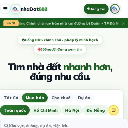
nhaDat
888
Đăng tin
×
Vừa đăng:
Chính chủ rao bán nhà tại đường Lê Duẩn - TP Đà Nẵng; DT
MỚI
Cổng BĐS chính chủ - pháp lý minh bạch
308
người đang xem tin
Tìm nhà đất
nhanh hơn
,
đúng nhu cầu.
Tất Cả
Mua bán
Cho thuê
Dự án
Toàn quốc
Hồ Chí Minh
Hà Nội
Đà Nẵng