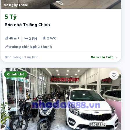
12 ngày trước
5 Tỷ
Bán nhà Trường Chinh
📐 45 m²
🚿 2 WC
🛏 2 PN
📍
trường chinh phú thạnh
Nhà riêng · Tân Phú
Xem chi tiết →
Chính chủ