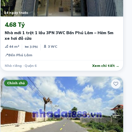
14 ngày trước
4.68 Tỷ
Nhà mới 1 trệt 1 lầu 3PN 3WC Bến Phú Lâm – Hẻm 5m
xe hơi đỗ cửa
📐 44 m²
🚿 3 WC
🛏 3 PN
📍
Bến Phú Lâm
Nhà riêng · Quận 6
Xem chi tiết →
Chính chủ