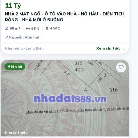
11 Tỷ
NHÀ 2 MẶT NGÕ - Ô TÔ VÀO NHÀ - NỞ HẬU - DIỆN TÍCH
RỘNG - NHÀ MỚI Ở SƯỚNG
📐 68 m²
🚿 4 WC
🛏 4 PN
📍
Nguyễn Văn linh
Nhà riêng · Long Biên
Xem chi tiết →
Môi giới
9 ngày trước