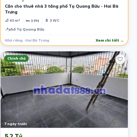
Cần cho thuê nhà 3 tầng phố Tạ Quang Bửu - Hai Bà
Trưng
📐 43 m²
🚿 3 WC
🛏 3 PN
📍
phố Tạ Quang Bửu
Nhà riêng · Hai Bà Trưng
Xem chi tiết →
Chính chủ
7 ngày trước
5.2 Tỷ