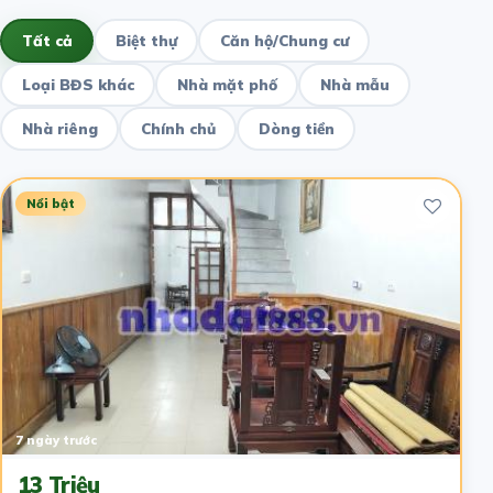
Tất cả
Biệt thự
Căn hộ/Chung cư
Loại BĐS khác
Nhà mặt phố
Nhà mẫu
Nhà riêng
Chính chủ
Dòng tiền
Nổi bật
7 ngày trước
13 Triệu