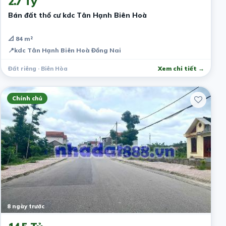
2.7 Tỷ
Bán đất thổ cư kdc Tân Hạnh Biên Hoà
📐 84 m²
📍
kdc Tân Hạnh Biên Hoà Đồng Nai
Đất riêng · Biên Hòa
Xem chi tiết →
Chính chủ
8 ngày trước