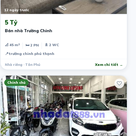
12 ngày trước
5 Tỷ
Bán nhà Trường Chinh
📐 45 m²
🚿 2 WC
🛏 2 PN
📍
trường chinh phú thạnh
Nhà riêng · Tân Phú
Xem chi tiết →
Chính chủ