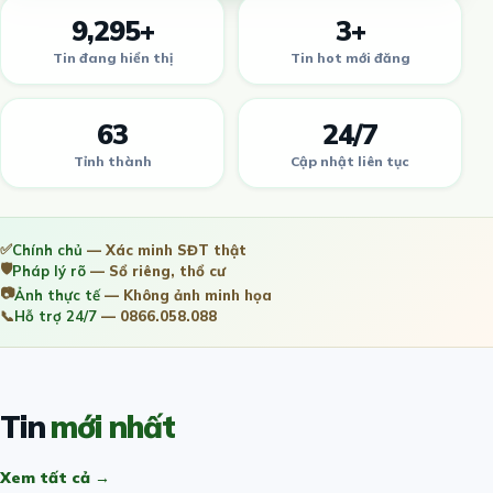
9,295+
3+
Tin đang hiển thị
Tin hot mới đăng
63
24/7
Tỉnh thành
Cập nhật liên tục
✅
Chính chủ
— Xác minh SĐT thật
🛡️
Pháp lý rõ
— Sổ riêng, thổ cư
📷
Ảnh thực tế
— Không ảnh minh họa
📞
Hỗ trợ 24/7
— 0866.058.088
Tin
mới nhất
Xem tất cả →