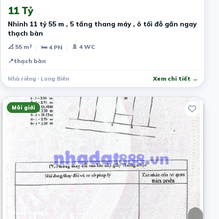
11 Tỷ
Nhỉnh 11 tỷ 55 m , 5 tầng thang máy , ô tối đỗ gần ngay
thạch bàn
📐 55 m²
🚿 4 WC
🛏 4 PN
📍
thạch bàn
Nhà riêng · Long Biên
Xem chi tiết →
Môi giới
9 ngày trước