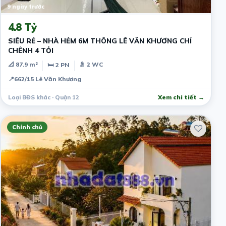
9 ngày trước
4.8 Tỷ
SIÊU RẺ – NHÀ HẺM 6M THÔNG LÊ VĂN KHƯƠNG CHỈ
CHÊNH 4 TỎI
📐 87.9 m²
🚿 2 WC
🛏 2 PN
📍
662/15 Lê Văn Khương
Loại BĐS khác · Quận 12
Xem chi tiết →
Chính chủ