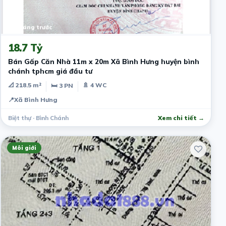
10 tháng trước
18.7 Tỷ
Bán Gấp Căn Nhà 11m x 20m Xã Bình Hưng huyện bình
chánh tphcm giá đầu tư
📐 218.5 m²
🚿 4 WC
🛏 3 PN
📍
Xã Bình Hưng
Biệt thự · Bình Chánh
Xem chi tiết →
Môi giới