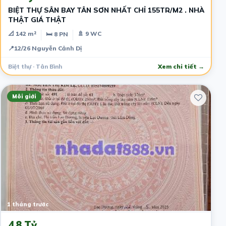
BIỆT THỰ SÂN BAY TÂN SƠN NHẤT CHỈ 155TR/M2 . NHÀ
THẬT GIÁ THẬT
📐 142 m²
🚿 9 WC
🛏 8 PN
📍
12/26 Nguyễn Cảnh Dị
Biệt thự · Tân Bình
Xem chi tiết →
Môi giới
1 tháng trước
4.8 Tỷ