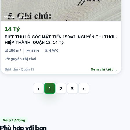
11 tháng trước
14 Tỷ
BIỆT THỰ LÔ GÓC MẶT TIỀN 150m2, NGUYỄN THỊ THƠI -
HIỆP THÀNH, QUẬN 12, 14 Tỷ
📐 150 m²
🚿 4 WC
🛏 4 PN
📍
nguyễn thị thơi
Biệt thự · Quận 12
Xem chi tiết →
‹
1
2
3
›
Gợi ý tự động
Phù hợp với bạn