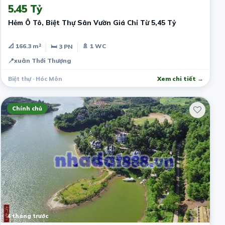
5.45 Tỷ
Hẻm Ô Tô, Biệt Thự Sân Vườn Giá Chỉ Từ 5,45 Tỷ
📐 166.3 m²
🚿 1 WC
🛏 3 PN
📍
xuân Thới Thượng
Biệt thự · Hóc Môn
Xem chi tiết →
Chính chủ
4 tháng trước