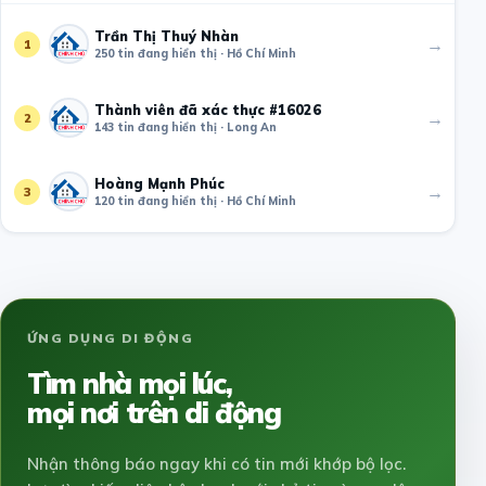
Trần Thị Thuý Nhàn
→
1
250 tin đang hiển thị · Hồ Chí Minh
Thành viên đã xác thực #16026
→
2
143 tin đang hiển thị · Long An
Hoàng Mạnh Phúc
→
3
120 tin đang hiển thị · Hồ Chí Minh
ỨNG DỤNG DI ĐỘNG
Tìm nhà mọi lúc,
mọi nơi trên di động
Nhận thông báo ngay khi có tin mới khớp bộ lọc.