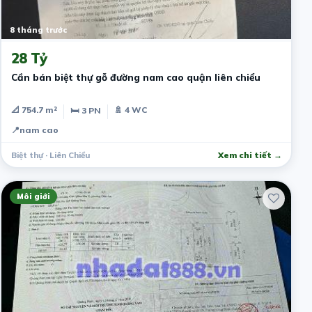
8 tháng trước
28 Tỷ
Cần bán biệt thự gỗ đường nam cao quận liên chiểu
📐 754.7 m²
🚿 4 WC
🛏 3 PN
📍
nam cao
Biệt thự · Liên Chiểu
Xem chi tiết →
Môi giới