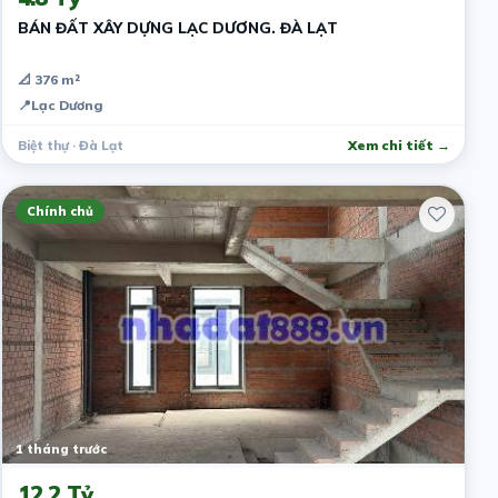
BÁN ĐẤT XÂY DỰNG LẠC DƯƠNG. ĐÀ LẠT
📐 376 m²
📍
Lạc Dương
Biệt thự · Đà Lạt
Xem chi tiết →
Chính chủ
1 tháng trước
12.2 Tỷ