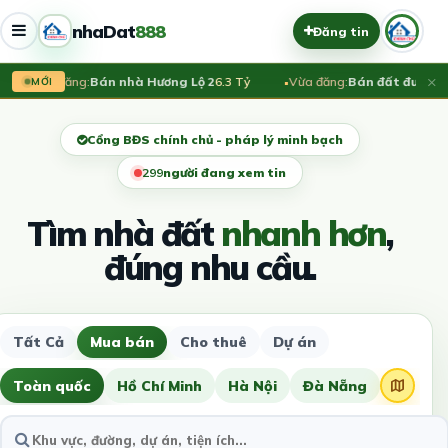
nhaDat
888
Đăng tin
×
Vừa đăng:
Bán nhà Hương Lộ 2
6.3 Tỷ
Vừa đăng:
Bán đất đường số
MỚI
Cổng BĐS chính chủ - pháp lý minh bạch
299
người đang xem tin
Tìm nhà đất
nhanh hơn
,
đúng nhu cầu.
Tất Cả
Mua bán
Cho thuê
Dự án
Toàn quốc
Hồ Chí Minh
Hà Nội
Đà Nẵng