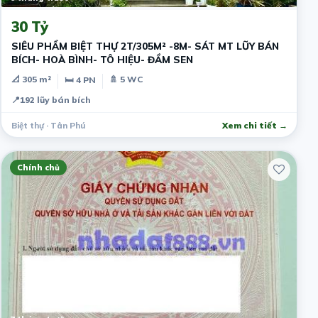
30 Tỷ
SIÊU PHẨM BIỆT THỰ 2T/305M² -8M- SÁT MT LŨY BÁN
BÍCH- HOÀ BÌNH- TÔ HIỆU- ĐẦM SEN
📐 305 m²
🚿 5 WC
🛏 4 PN
📍
192 lũy bán bích
Biệt thự · Tân Phú
Xem chi tiết →
Chính chủ