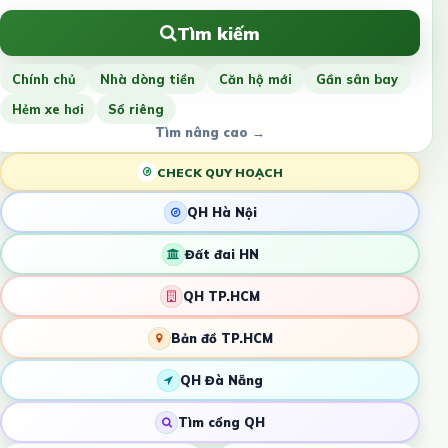
Tìm kiếm
Chính chủ
Nhà dòng tiền
Căn hộ mới
Gần sân bay
Hẻm xe hơi
Sổ riêng
Tìm nâng cao →
CHECK QUY HOẠCH
QH Hà Nội
Đất đai HN
QH TP.HCM
Bản đồ TP.HCM
QH Đà Nẵng
Tìm cổng QH