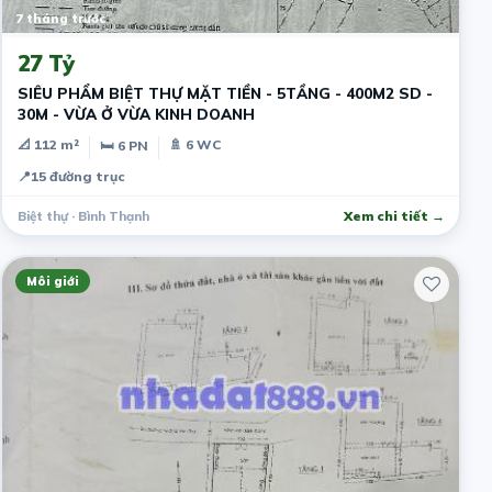
7 tháng trước
27 Tỷ
SIÊU PHẨM BIỆT THỰ MẶT TIỀN - 5TẦNG - 400M2 SD -
30M - VỪA Ở VỪA KINH DOANH
📐 112 m²
🚿 6 WC
🛏 6 PN
📍
15 đường trục
Biệt thự · Bình Thạnh
Xem chi tiết →
Môi giới