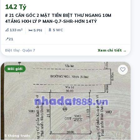
14.2 Tỷ
# 21 CĂN GÓC 2 MẶT TIỀN BIỆT THƯ NGANG 10M
4TẦNG HXH LÝ P MAN-Q.7-SHR-HƠN 14TỶ
📐 133 m²
🚿 5 WC
🛏 5 PN
📍
21
Biệt thự · Quận 7
Xem chi tiết →
Môi giới
5 tháng trước