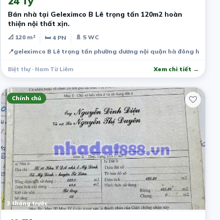
24 Tỷ
Bán nhà tại Geleximco B Lê trọng tấn 120m2 hoàn
thiện nội thất xịn.
📐 120 m²
🚿 5 WC
🛏 4 PN
📍
geleximco B Lê trọng tấn phường dương nội quận hà đông hà nội
Biệt thự · Nam Từ Liêm
Xem chi tiết →
Chính chủ
3 tháng trước