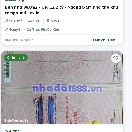
Bán nhà 96.8m2 - Giá 12.2 tỷ - Ngang 5.5m nhà thô khu
compound Lavila
📐 96.8 m²
🚿 5 WC
🛏 4 PN
📍
Nguyễn Hữu Thọ, Phước Kiển
Biệt thự · Nhà Bè
Xem chi tiết →
Chính chủ
2 tháng trước