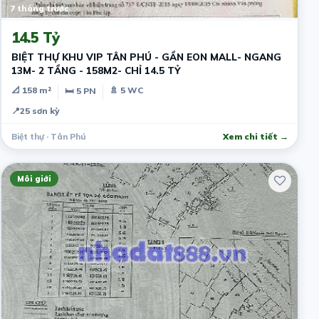
7 tháng trước
14.5 Tỷ
BIỆT THỰ KHU VIP TÂN PHÚ - GẦN EON MALL- NGANG
13M- 2 TẦNG - 158M2- CHỈ 14.5 TỶ
📐 158 m²
🚿 5 WC
🛏 5 PN
📍
25 sơn kỳ
Biệt thự · Tân Phú
Xem chi tiết →
Môi giới