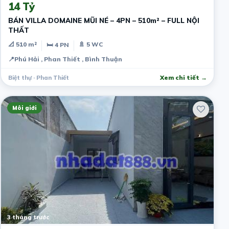
14 Tỷ
BÁN VILLA DOMAINE MŨI NÉ – 4PN – 510m² – FULL NỘI
THẤT
📐 510 m²
🚿 5 WC
🛏 4 PN
📍
Phú Hải , Phan Thiết , Bình Thuận
Biệt thự · Phan Thiết
Xem chi tiết →
Môi giới
3 tháng trước