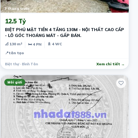
7 tháng trước
12.5 Tỷ
BIỆT PHỦ MẶT TIỀN 4 TẦNG 130M - NỘI THẤT CAO CẤP
- LÔ GÓC THOÁNG MÁT - GẤP BÁN.
📐 130 m²
🚿 4 WC
🛏 4 PN
📍
tân tạo
Biệt thự · Bình Tân
Xem chi tiết →
Môi giới