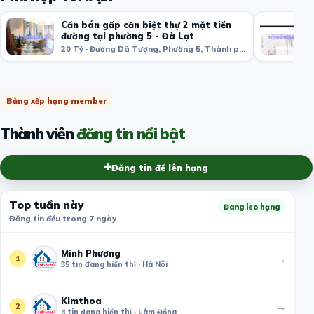
Cần bán gấp căn biệt thự 2 mặt tiền
đường tại phường 5 - Đà Lạt
20 Tỷ · Đường Dã Tượng, Phường 5, Thành phố Đà Lạt, Lâm Đồng, Việt Nam
Bảng xếp hạng member
Thành viên
đăng tin nổi bật
Đăng tin để lên hạng
Top tuần này
Đang leo hạng
Đăng tin đều trong 7 ngày
Minh Phương
→
1
35 tin đang hiển thị · Hà Nội
Kimthoa
→
2
4 tin đang hiển thị · Lâm Đồng