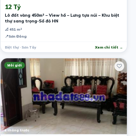
12 Tỷ
Lô đất vàng 450m² – View hồ – Lưng tựa núi – Khu biệt
thự sang trọng-Sổ đỏ HN
📐 451 m²
📍
Sơn Đông
Biệt thự · Sơn Tây
Xem chi tiết →
Môi giới
4 tháng trước