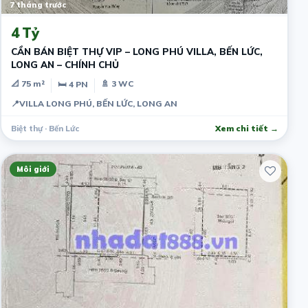
7 tháng trước
4 Tỷ
CẦN BÁN BIỆT THỰ VIP – LONG PHÚ VILLA, BẾN LỨC,
LONG AN – CHÍNH CHỦ
📐 75 m²
🚿 3 WC
🛏 4 PN
📍
VILLA LONG PHÚ, BẾN LỨC, LONG AN
Biệt thự · Bến Lức
Xem chi tiết →
Môi giới