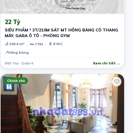
7 tháng trước
22 Tỷ
SIÊU PHẨM ² 3T/210M SÁT MT HỒNG BÀNG CÓ THANG
MÁY, GARA Ô TÔ - PHÒNG GYM
📐 206.4 m²
🚿 8 WC
🛏 7 PN
📍
hồng bàng
Biệt thự · Quận 6
Xem chi tiết →
Chính chủ