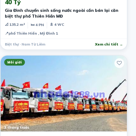
40 Tỷ
Gia Đình chuyển sinh sống nước ngoài cần bán lại căn
biệt thự phố Thiên Hiền MĐ
📐 135.2 m²
🚿 4 WC
🛏 4 PN
📍
phố Thiên Hiền , Mỹ Đình 1
Biệt thự · Nam Từ Liêm
Xem chi tiết →
Môi giới
3 tháng trước