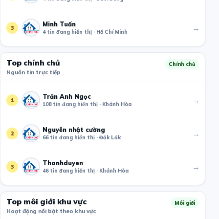
Minh Tuấn
→
3
4 tin đang hiển thị · Hồ Chí Minh
Top chính chủ
Chính chủ
Nguồn tin trực tiếp
Trần Anh Ngọc
→
1
108 tin đang hiển thị · Khánh Hòa
Nguyễn nhật cường
→
2
66 tin đang hiển thị · Đắk Lắk
Thanhduyen
→
3
46 tin đang hiển thị · Khánh Hòa
Top môi giới khu vực
Môi giới
Hoạt động nổi bật theo khu vực