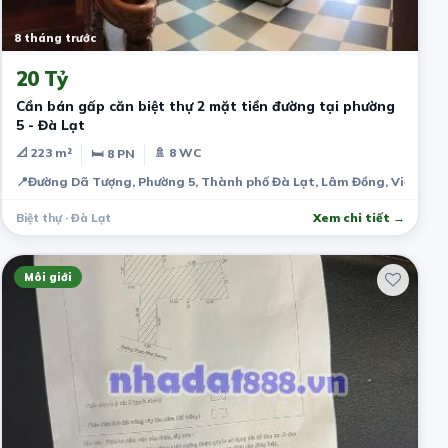
8 tháng trước
20 Tỷ
Cần bán gấp căn biệt thự 2 mặt tiền đường tại phường
5 - Đà Lạt
📐 223 m²
🚿 8 WC
🛏 8 PN
📍
Đường Dã Tượng, Phường 5, Thành phố Đà Lạt, Lâm Đồng, Việt Na
Biệt thự · Đà Lạt
Xem chi tiết →
Môi giới