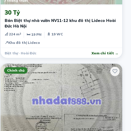
7 tháng trước
30 Tỷ
Bán Biệt thự nhà vườn NV11-12 khu đô thị Lideco Hoài
Đức Hà Nội
📐 224 m²
🚿 19 WC
🛏 19 PN
📍
Khu đô thị Lideco
Biệt thự · Hoài Đức
Xem chi tiết →
Chính chủ