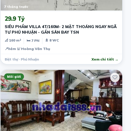
7 tháng trước
29.9 Tỷ
SIÊU PHẨM VILLA 4T/160M- 2 MẶT THOÁNG NGAY NGÃ
TƯ PHÚ NHUẬN - GẦN SÂN BAY TSN
📐 160 m²
🚿 8 WC
🛏 7 PN
📍
hẻm 1/ Hoàng Văn Thụ
Biệt thự · Phú Nhuận
Xem chi tiết →
Môi giới