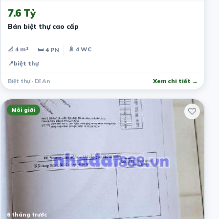
7.6 Tỷ
Bán biệt thự cao cấp
📐 4 m²
🚿 4 WC
🛏 4 PN
📍
biệt thự
Biệt thự · Dĩ An
Xem chi tiết →
Môi giới
6 tháng trước