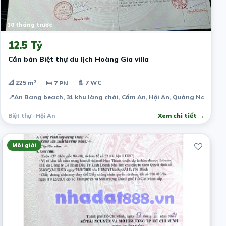
10 tháng trước
12.5 Tỷ
Cần bán Biệt thự du lịch Hoàng Gia villa
📐 225 m²
🚿 7 WC
🛏 7 PN
📍
An Bang beach, 31 khu làng chài, Cẩm An, Hội An, Quảng Nam 560
Biệt thự · Hội An
Xem chi tiết →
Môi giới