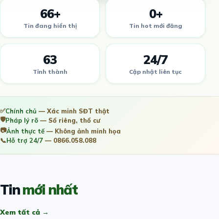
66+
0+
Tin đang hiển thị
Tin hot mới đăng
63
24/7
Tỉnh thành
Cập nhật liên tục
✅
Chính chủ
— Xác minh SĐT thật
🛡️
Pháp lý rõ
— Sổ riêng, thổ cư
📷
Ảnh thực tế
— Không ảnh minh họa
📞
Hỗ trợ 24/7
— 0866.058.088
Tin
mới nhất
Xem tất cả →