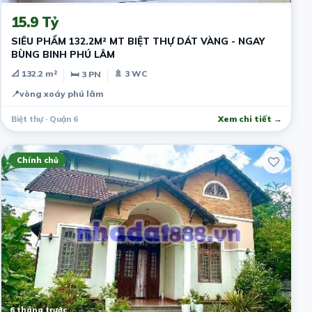
15.9 Tỷ
SIÊU PHẨM 132.2M² MT BIỆT THỰ DÁT VÀNG - NGAY
BÙNG BINH PHÚ LÂM
📐 132.2 m²
🚿 3 WC
🛏 3 PN
📍
vòng xoáy phú lâm
Biệt thự · Quận 6
Xem chi tiết →
Chính chủ
6 tháng trước