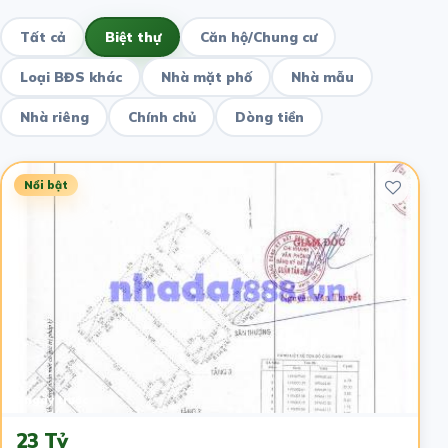
Tất cả
Biệt thự
Căn hộ/Chung cư
Loại BĐS khác
Nhà mặt phố
Nhà mẫu
Nhà riêng
Chính chủ
Dòng tiền
Nổi bật
6 ngày trước
23 Tỷ