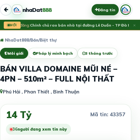
nhaDat
888
Đăng tin
×
MỚI
Vừa đăng:
Chính chủ rao bán nhà tại đường Lê Duẩn - TP Đà Nẵng; 
NhaDat888
/
Bán
/
Biệt thự
Môi giới
Pháp lý minh bạch
3 tháng trước
BÁN VILLA DOMAINE MŨI NÉ –
4PN – 510m² – FULL NỘI THẤT
Phú Hải , Phan Thiết , Bình Thuận
14 Tỷ
Mã tin: 43357
36
người đang xem tin này