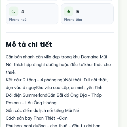
4
5
Phòng ngủ
Phòng tắm
Mô tả chi tiết
Cần bán nhanh căn villa đẹp trong khu Domaine Mũi
Né, thích hợp ở nghỉ dưỡng hoặc đầu tư khai thác cho
thuê.
Kết cấu: 2 tầng – 4 phòng ngủNội thất: Full nội thất,
dọn vào ở ngayKhu villa cao cấp, an ninh, yên tĩnh
Đối diện SummerlandGần Bãi đá Ông Địa – Tháp
Posanu – Lầu Ông Hoàng
Gần các điểm du lịch nổi tiếng Mũi Né
Cách sân bay Phan Thiết ~6km
Phù hợp: nghỉ dưỡng – cho thuê – đầu tư dài hạn