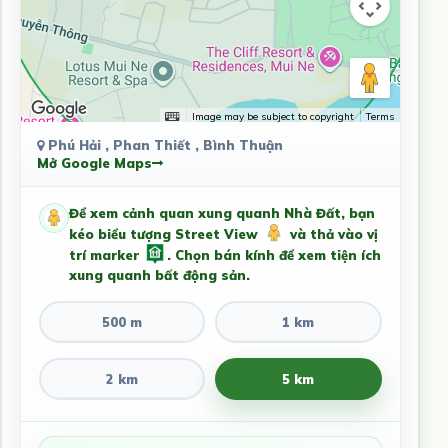
Image may be subject to copyright
Terms
Phú Hải , Phan Thiết , Bình Thuận
Mở Google Maps
Để xem cảnh quan xung quanh Nhà Đất, bạn
kéo biểu tượng Street View
và thả vào vị
trí marker
. Chọn bán kính để xem tiện ích
xung quanh bất động sản.
500 m
1 km
2 km
5 km