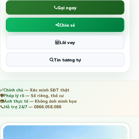
Gọi ngay
Chia sẻ
Lãi vay
Tin tương tự
✅
Chính chủ
— Xác minh SĐT thật
🛡️
Pháp lý rõ
— Sổ riêng, thổ cư
📷
Ảnh thực tế
— Không ảnh minh họa
📞
Hỗ trợ 24/7
— 0866.058.088