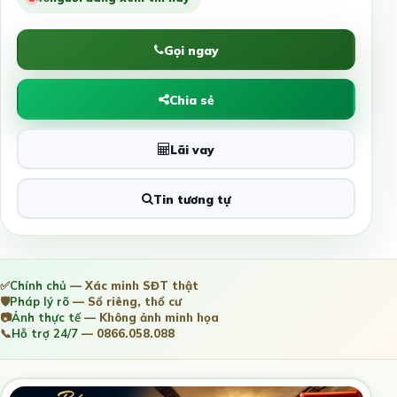
Gọi ngay
Chia sẻ
Lãi vay
Tin tương tự
✅
Chính chủ
— Xác minh SĐT thật
🛡️
Pháp lý rõ
— Sổ riêng, thổ cư
📷
Ảnh thực tế
— Không ảnh minh họa
📞
Hỗ trợ 24/7
— 0866.058.088