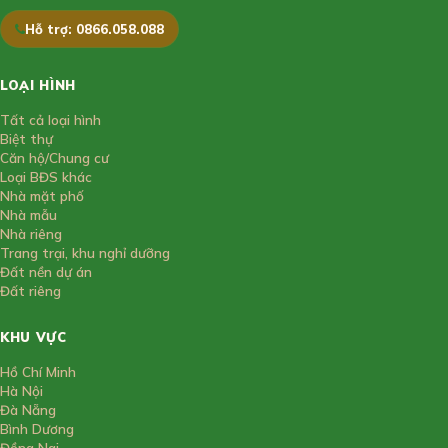
Hỗ trợ: 0866.058.088
LOẠI HÌNH
Tất cả loại hình
Biệt thự
Căn hộ/Chung cư
Loại BĐS khác
Nhà mặt phố
Nhà mẫu
Nhà riêng
Trang trại, khu nghỉ dưỡng
Đất nền dự án
Đất riêng
KHU VỰC
Hồ Chí Minh
Hà Nội
Đà Nẵng
Bình Dương
Đồng Nai