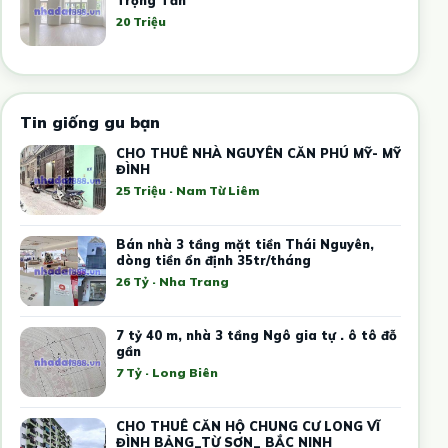
Trọng Tấn
20 Triệu
Tin giống gu bạn
CHO THUÊ NHÀ NGUYÊN CĂN PHÚ MỸ- MỸ
ĐÌNH
25 Triệu · Nam Từ Liêm
Bán nhà 3 tầng mặt tiền Thái Nguyên,
dòng tiền ổn định 35tr/tháng
26 Tỷ · Nha Trang
7 tỷ 40 m, nhà 3 tầng Ngô gia tự . ô tô đỗ
gần
7 Tỷ · Long Biên
CHO THUÊ CĂN HỘ CHUNG CƯ LONG VĨ
ĐÌNH BẢNG_TỪ SƠN_ BẮC NINH