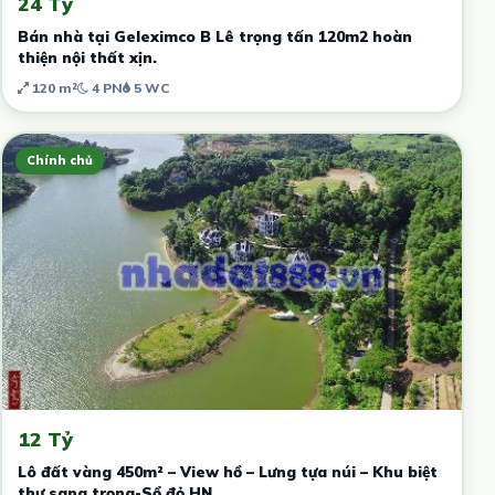
24 Tỷ
Bán nhà tại Geleximco B Lê trọng tấn 120m2 hoàn
thiện nội thất xịn.
120 m²
4 PN
5 WC
Chính chủ
12 Tỷ
Lô đất vàng 450m² – View hồ – Lưng tựa núi – Khu biệt
thự sang trọng-Sổ đỏ HN