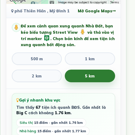
Image may be subject to copyright
Terms
phố Thiên Hiền , Mỹ Đình 1
Mở Google Maps
Để xem cảnh quan xung quanh Nhà Đất, bạn
kéo biểu tượng Street View
và thả vào vị
trí marker
. Chọn bán kính để xem tiện ích
xung quanh bất động sản.
500 m
1 km
2 km
5 km
Gợi ý nhanh khu vực
Tìm thấy
67
tiện ích quanh BĐS. Gần nhất là
Big C
cách khoảng
1.76 km
.
Siêu thị
15 điểm · gần nhất 1.76 km
Nhà hàng
15 điểm · gần nhất 1.77 km