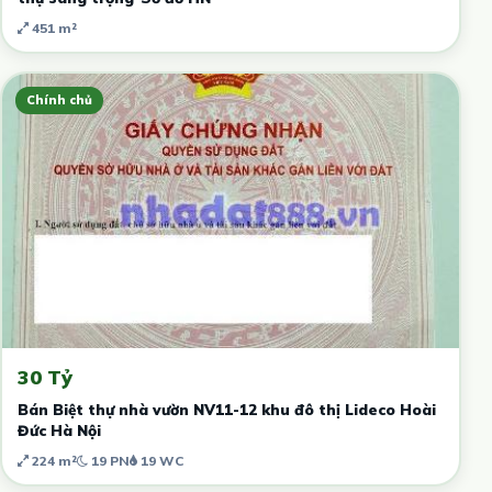
451 m²
Chính chủ
30 Tỷ
Bán Biệt thự nhà vườn NV11-12 khu đô thị Lideco Hoài
Đức Hà Nội
224 m²
19 PN
19 WC