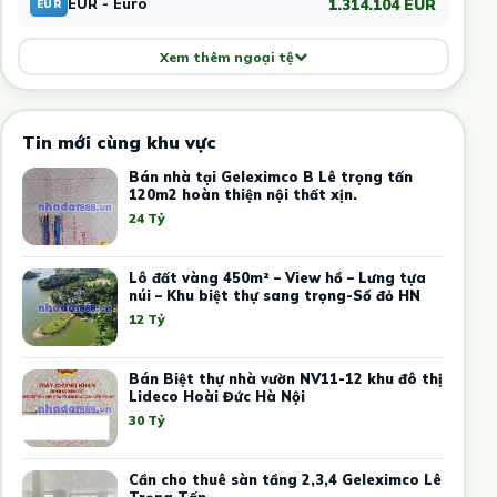
1.314.104 EUR
EUR - Euro
EUR
Xem thêm ngoại tệ
Tin mới cùng khu vực
Bán nhà tại Geleximco B Lê trọng tấn
120m2 hoàn thiện nội thất xịn.
24 Tỷ
Lô đất vàng 450m² – View hồ – Lưng tựa
núi – Khu biệt thự sang trọng-Sổ đỏ HN
12 Tỷ
Bán Biệt thự nhà vườn NV11-12 khu đô thị
Lideco Hoài Đức Hà Nội
30 Tỷ
Cần cho thuê sàn tầng 2,3,4 Geleximco Lê