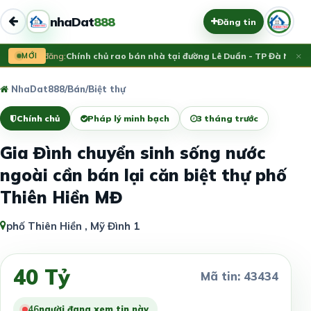
nhaDat
888
Đăng tin
×
Vừa đăng:
MỚI
Chính chủ rao bán nhà tại đường Lê Duẩn - TP Đà Nẵng; 
NhaDat888
/
Bán
/
Biệt thự
Chính chủ
Pháp lý minh bạch
3 tháng trước
Gia Đình chuyển sinh sống nước
ngoài cần bán lại căn biệt thự phố
Thiên Hiền MĐ
phố Thiên Hiền , Mỹ Đình 1
40 Tỷ
Mã tin: 43434
46
người đang xem tin này