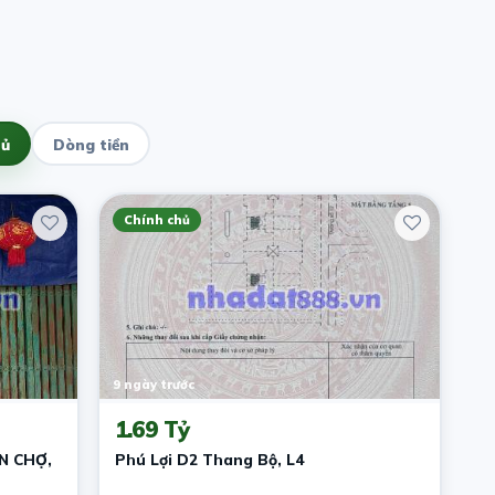
hủ
Dòng tiền
Chính chủ
9 ngày trước
1.69 Tỷ
N CHỢ,
Phú Lợi D2 Thang Bộ, L4