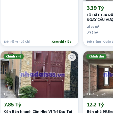
3.39 Tỷ
LÔ ĐẤT GIÁ R
NGAY CẦU VƯ
📐 90 m²
📍
tô ký
Đất riêng · Củ Chi
Xem chi tiết →
Đất riêng · Quận 
Chính chủ
Chính chủ
1 tháng trước
1 tháng trước
7.85 Tỷ
12.2 Tỷ
Cần Bán Nhanh Căn Nhà Vị Trí Đẹp Tại
Bán nhà 96.8m2