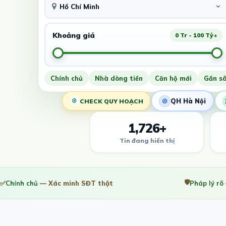
Hồ Chí Minh
Khoảng giá
0 Tr - 100 Tỷ+
Chính chủ
Nhà dòng tiền
Căn hộ mới
Gần s
QH Hà Nội
CHECK QUY HOẠCH
1,726+
Tin đang hiển thị
🛡️
✅
Chính chủ
— Xác minh SĐT thật
Pháp lý rõ