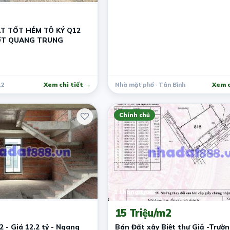
ẤT TỐT HẺM TÔ KÝ Q12
ỢT QUANG TRUNG
12
Xem chi tiết →
Nhà mặt phố · Tân Bình
Xem c
Chính chủ
1 tháng trước
15 Triệu/m2
 - Giá 12.2 tỷ - Ngang
Bán Đất xây Biệt thự Giả -Trườ