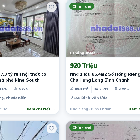
Chính chủ
1 tháng trước
920 Triệu
7.3 tỷ full nội thất có
Nhà 1 lầu 85,4m2 Sổ Hồng Riên
hà phố Nine South
Chợ Hưng Long Bình Chánh
🚿 3 WC
📐 85.4 m²
🚿 2 WC
4 PN
🛏 2 PN
ọ, Phước Kiển
📍
168 Đinh Văn Ước
à Bè
Xem chi tiết →
Nhà riêng · Bình Chánh
Xem c
Chính chủ