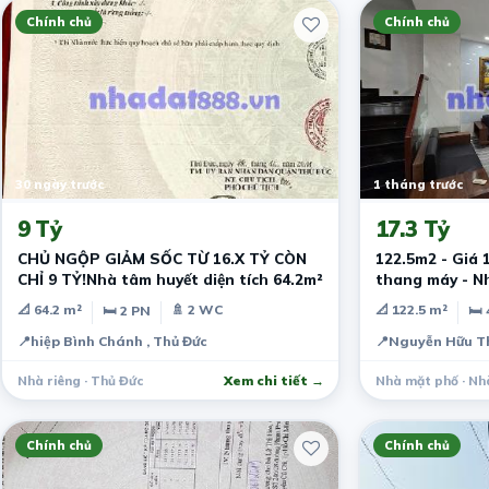
Chính chủ
Chính chủ
30 ngày trước
1 tháng trước
9 Tỷ
17.3 Tỷ
CHỦ NGỘP GIẢM SỐC TỪ 16.X TỶ CÒN
122.5m2 - Giá 1
CHỈ 9 TỶ!Nhà tâm huyết diện tích 64.2m²
thang máy - N
📐 64.2 m²
🚿 2 WC
📐 122.5 m²
🛏 2 PN
🛏 
📍
hiệp Bình Chánh , Thủ Đức
📍
Nguyễn Hữu Th
Nhà riêng · Thủ Đức
Xem chi tiết →
Nhà mặt phố · Nh
Chính chủ
Chính chủ