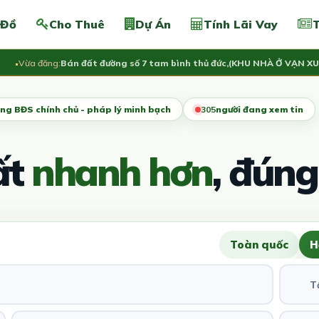
 Đồ
Cho Thuê
Dự Án
Tính Lãi Vay
T
ừa đăng:
Bán đất đường số 7 tam bình thủ đức,(KHU NHÀ Ở VẠN XUÂN)L
ng BĐS chính chủ - pháp lý minh bạch
306
người đang xem tin
ất
nhanh hơn
, đúng
Toàn quốc
H
T