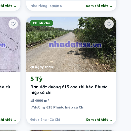
hi tiết →
Nhà riêng · Quận 6
Xem chi tiết →
Chính chủ
28 ngày trước
5 Tỷ
èo củ
Bán đất đường 615 cao thị bèo Phước
hiệp củ chi
📐 4000 m²
📍
đường 615 Phước hiệp củ Chi
hi tiết →
Đất riêng · Củ Chi
Xem chi tiết →