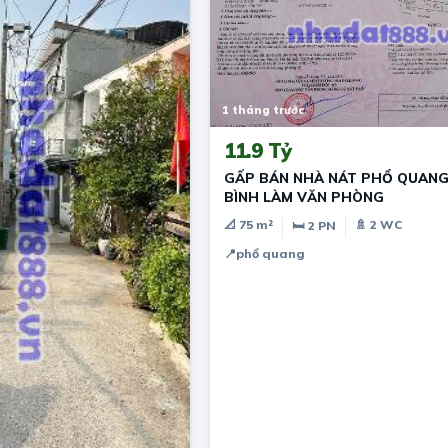
1 tháng trước
11.9 Tỷ
GẤP BÁN NHÀ NÁT PHỔ QUANG
BÌNH LÀM VĂN PHÒNG
📐 75 m²
🚿 2 WC
🛏 2 PN
📍
phổ quang