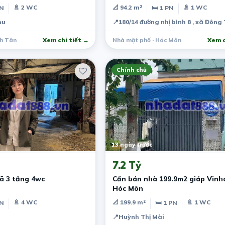
🚿 2 WC
📐 94.2 m²
🚿 1 WC
PN
🛏 1 PN
hu
📍
180/14 đường nhị bình 8 , xã Đôn
nh Tân
Xem chi tiết →
Nhà mặt phố · Hóc Môn
Xem c
Chính chủ
13 ngày trước
7.2 Tỷ
ã 3 tầng 4wc
Cần bán nhà 199.9m2 giáp Vin
Hóc Môn
🚿 4 WC
📐 199.9 m²
🚿 1 WC
PN
🛏 1 PN
📍
Huỳnh Thị Mài