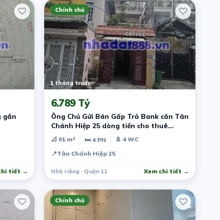
Chính chủ
1 tháng trước
6.789 Tỷ
g gần
Ông Chủ Gửi Bán Gấp Trả Bank căn Tân
Chánh Hiệp 25 dòng tiền cho thuê
20tr/tháng
📐 91 m²
🚿 4 WC
🛏 4 PN
📍
Tân Chánh Hiệp 25
hi tiết →
Nhà riêng · Quận 12
Xem chi tiết →
Chính chủ