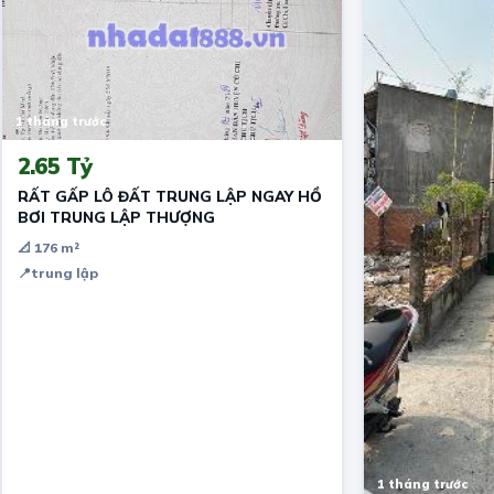
1 tháng trước
2.65 Tỷ
RẤT GẤP LÔ ĐẤT TRUNG LẬP NGAY HỒ
BƠI TRUNG LẬP THƯỢNG
📐 176 m²
📍
trung lập
1 tháng trước