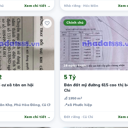
hú
Xem chi tiết →
Nhà riêng · Hóc Môn
Xem c
Chính chủ
28 ngày trước
2
5 Tỷ
 cư xã tân an hội
Bán đất mỹ đường 615 cao thị b
Chi
📐 1950 m²
ăn Khạ, Phú Hòa Đông, Củ Chi, Thành phố Hồ Chí Minh, Việt Nam
📍
xã Phước hiệp
Xem chi tiết →
Đất riêng · Củ Chi
Xem c