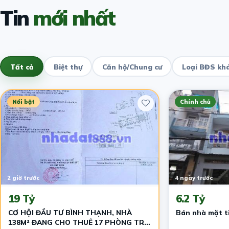
Tin
mới nhất
Tất cả
Biệt thự
Căn hộ/Chung cư
Loại BĐS kh
Nổi bật
Chính chủ
2 giờ trước
4 ngày trước
19 Tỷ
6.2 Tỷ
CƠ HỘI ĐẦU TƯ BÌNH THẠNH, NHÀ
Bán nhà mặt t
138M² ĐANG CHO THUÊ 17 PHÒNG TRỌ,