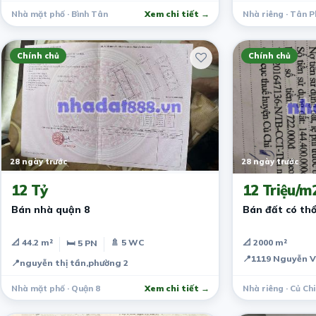
Nhà mặt phố · Bình Tân
Xem chi tiết →
Nhà riêng · Tân P
Chính chủ
Chính chủ
28 ngày trước
28 ngày trước
12 Tỷ
12 Triệu/m
Bán nhà quận 8
Bán đất có thổ
📐 44.2 m²
🚿 5 WC
📐 2000 m²
🛏 5 PN
📍
1119 Nguyễn V
📍
nguyễn thị tần,phường 2
Nhà mặt phố · Quận 8
Xem chi tiết →
Nhà riêng · Củ Chi