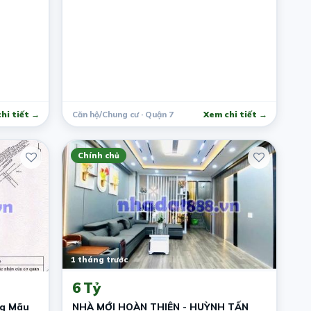
hi tiết →
Căn hộ/Chung cư · Quận 7
Xem chi tiết →
Chính chủ
1 tháng trước
6 Tỷ
ng Mãu
NHÀ MỚI HOÀN THIỆN - HUỲNH TẤN