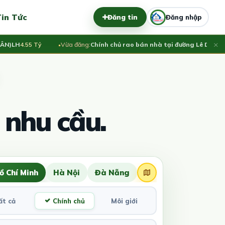
in Tức
Đăng tin
Đăng nhập
×
H
4.55 Tỷ
Vừa đăng:
Chính chủ rao bán nhà tại đường Lê Duẩn - TP 
 nhu cầu.
ồ Chí Minh
Hà Nội
Đà Nẵng
ất cả
Chính chủ
Môi giới