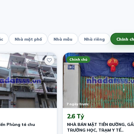
ác
Nhà mặt phố
Nhà mẫu
Nhà riêng
Chính c
Chính chủ
7 ngày trước
2.6 Tỷ
iền Phùng tá chu
NHÀ BÁN MẶT TIỀN ĐƯỜNG, GẦ
TRƯỜNG HỌC, TRẠM Y TẾ..