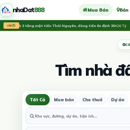
nhaDat
888
Mua Bán
Bản
n nhà 3 tầng mặt tiền Thái Nguyên, dòng tiền ổn định 35t
26 Tỷ
V
MỚI
Cổ
Tìm nhà đ
Tất Cả
Mua bán
Cho thuê
Dự án