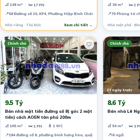
GIÁ CHỈ 19 TỶ
📐 138 m²
📐 36 m²
🛏 17 PN
🛏 2 
📍
58 Đường số 20, KP4, Phường Hiệp Bình Chánh, Quận Thủ Đức
📍
70 Phùng tá c
Nhà riêng · Thủ Đức
Xem chi tiết →
Nhà mặt phố · Bì
Chính chủ
Chính chủ
12 ngày trước
12 ngày trước
9.5 Tỷ
8.6 Tỷ
Bán nhà mặt tiền đường số 8( góc 2 mặt
Bán nhà Lê Ng
tiền) cách AOEN tân phú 200m
📐 105 m²
🚿 1 WC
📐 54 m²
🛏 1 PN
🛏 3 
📍
184 đường số 8, phường bình hưng hòa, quận bình tân
📍
lê ngã