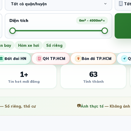
Tất cả quận/huyện
Diện tích
0m² - 4000m²+
ân bay
Hẻm xe hơi
Sổ riêng
Đất đai HN
QH TP.HCM
Bản đồ TP.HCM
Q
1+
63
Tin hot mới đăng
Tỉnh thành
📷
— Sổ riêng, thổ cư
Ảnh thực tế
— Không ảnh 