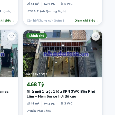
📐 44 m²
🚿 1 WC
🛏 1 PN
g Thạnh,huyện hóc môn
📍
35A Trịnh Quang Nghị
hi tiết →
Căn hộ/Chung cư · Quận 8
Xem chi tiết →
Chính chủ
14 ngày trước
4.68 Tỷ
homes
Nhà mới 1 trệt 1 lầu 3PN 3WC Bến Phú
Lâm – Hẻm 5m xe hơi đỗ cửa
📐 44 m²
🚿 3 WC
🛏 3 PN
📍
Bến Phú Lâm