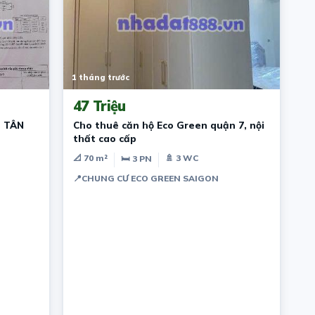
1 tháng trước
47 Triệu
 TÂN
Cho thuê căn hộ Eco Green quận 7, nội
thất cao cấp
📐 70 m²
🚿 3 WC
🛏 3 PN
📍
CHUNG CƯ ECO GREEN SAIGON