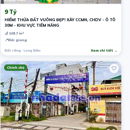
4 ngày trước
9 Tỷ
HIẾM! THỬA ĐẤT VUÔNG ĐẸP! XÂY CCMN, CHDV - Ô TÔ
30M - KHU VỰC TIỀM NĂNG
📐 108.7 m²
📍
Đức giang
Đất riêng · Long Biên
Xem chi tiết →
Chính chủ
6 ngày trước