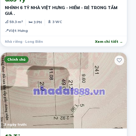
NHỈNH 6 TỶ NHÀ VIỆT HƯNG - HIẾM - RẺ TRONG TẦM
GIÁ .
📐 59.3 m²
🚿 3 WC
🛏 3 PN
📍
Việt Hưng
Nhà riêng · Long Biên
Xem chi tiết →
Chính chủ
3 ngày trước