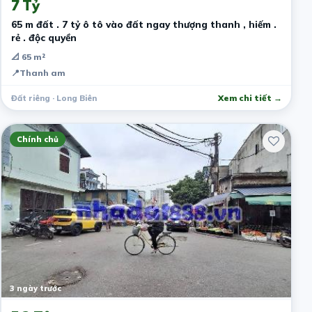
7 Tỷ
65 m đất . 7 tỷ ô tô vào đất ngay thượng thanh , hiếm .
rẻ . độc quyền
📐 65 m²
📍
Thanh am
Đất riêng · Long Biên
Xem chi tiết →
Chính chủ
3 ngày trước