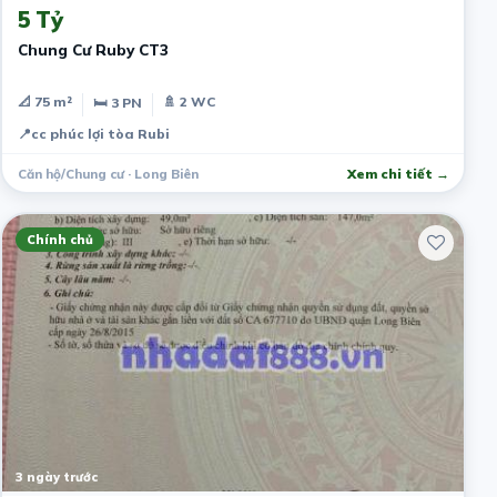
5 Tỷ
Chung Cư Ruby CT3
📐 75 m²
🚿 2 WC
🛏 3 PN
📍
cc phúc lợi tòa Rubi
Căn hộ/Chung cư · Long Biên
Xem chi tiết →
Chính chủ
3 ngày trước