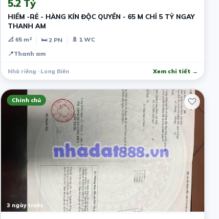
5.2 Tỷ
HIẾM -RẺ - HÀNG KÍN ĐỘC QUYỀN - 65 M CHỈ 5 TỶ NGAY
THANH AM
📐 65 m²
🚿 1 WC
🛏 2 PN
📍
Thanh am
Nhà riêng · Long Biên
Xem chi tiết →
Chính chủ
3 ngày trước