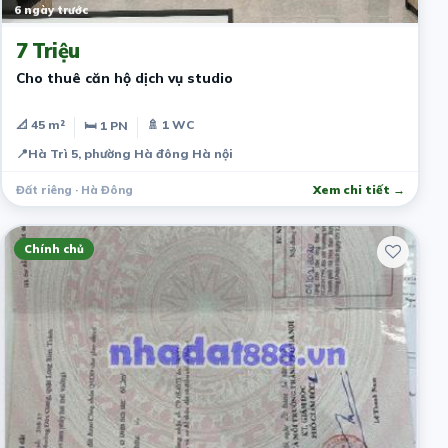
6 ngày trước
7 Triệu
Cho thuê căn hộ dịch vụ studio
📐 45 m²
🚿 1 WC
🛏 1 PN
📍
Hà Trì 5, phường Hà đông Hà nội
Đất riêng · Hà Đông
Xem chi tiết →
Chính chủ