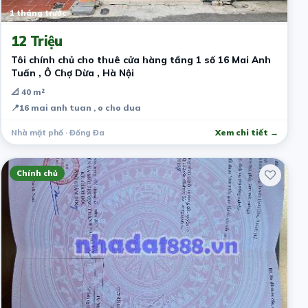
1 tháng trước
12 Triệu
Tôi chính chủ cho thuê cửa hàng tầng 1 số 16 Mai Anh
Tuấn , Ô Chợ Dừa , Hà Nội
📐 40 m²
📍
16 mai anh tuan , o cho dua
Nhà mặt phố · Đống Đa
Xem chi tiết →
Chính chủ