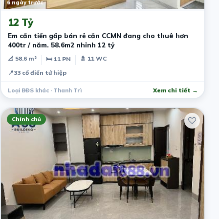
6 ngày trước
12 Tỷ
Em cần tiền gấp bán rẻ căn CCMN đang cho thuê hơn
400tr / năm. 58.6m2 nhỉnh 12 tỷ
📐 58.6 m²
🚿 11 WC
🛏 11 PN
📍
33 cổ điển tứ hiệp
Loại BĐS khác · Thanh Trì
Xem chi tiết →
Chính chủ