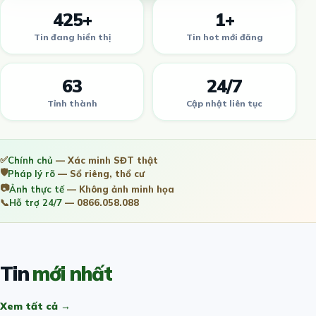
425+
1+
Tin đang hiển thị
Tin hot mới đăng
63
24/7
Tỉnh thành
Cập nhật liên tục
✅
Chính chủ
— Xác minh SĐT thật
🛡️
Pháp lý rõ
— Sổ riêng, thổ cư
📷
Ảnh thực tế
— Không ảnh minh họa
📞
Hỗ trợ 24/7
— 0866.058.088
Tin
mới nhất
Xem tất cả →