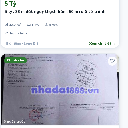
5 Tỷ
5 tỷ , 33 m đất ngay thạch bàn , 50 m ra ô tô tránh
📐 32.7 m²
🚿 1 WC
🛏 1 PN
📍
thạch bàn
Nhà riêng · Long Biên
Xem chi tiết →
Chính chủ
3 ngày trước