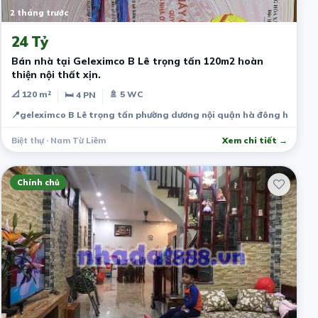
2 tháng trước
24 Tỷ
Bán nhà tại Geleximco B Lê trọng tấn 120m2 hoàn
thiện nội thất xịn.
📐 120 m²
🚿 5 WC
🛏 4 PN
📍
geleximco B Lê trọng tấn phường dương nội quận hà đông hà nội
Biệt thự · Nam Từ Liêm
Xem chi tiết →
Chính chủ