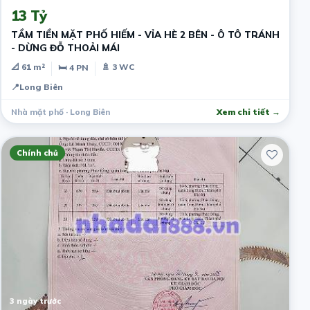
13 Tỷ
TẦM TIỀN MẶT PHỐ HIẾM - VỈA HÈ 2 BÊN - Ô TÔ TRÁNH
- DỪNG ĐỖ THOẢI MÁI
📐 61 m²
🚿 3 WC
🛏 4 PN
📍
Long Biên
Nhà mặt phố · Long Biên
Xem chi tiết →
Chính chủ
3 ngày trước