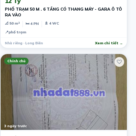
12 Tỷ
PHỐ TRẠM 50 M . 6 TẦNG CÓ THANG MÁY - GARA Ô TÔ
RA VÀO
📐 50 m²
🚿 4 WC
🛏 4 PN
📍
phố trạm
Nhà riêng · Long Biên
Xem chi tiết →
Chính chủ
3 ngày trước