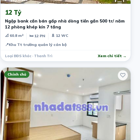
12 Tỷ
Ngộp bank cần bán gấp nhà dòng tiền gần 500 tr/ năm
12 phòng khép kín 7 tầng
📐 60.8 m²
🚿 12 WC
🛏 12 PN
📍
Khu Tt trường quản lý cán bộ
Loại BĐS khác · Thanh Trì
Xem chi tiết →
Chính chủ