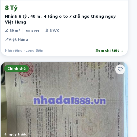
8 Tỷ
Nhỉnh 8 tỷ , 40 m , 4 tầng ô tô 7 chỗ ngõ thông ngay
Việt Hưng
📐 39 m²
🚿 3 WC
🛏 3 PN
📍
Việt Hưng
Nhà riêng · Long Biên
Xem chi tiết →
Chính chủ
4 ngày trước