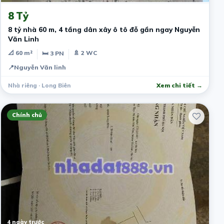
8 Tỷ
8 tỷ nhà 60 m, 4 tầng dân xây ô tô đỗ gần ngay Nguyễn
Văn Linh
📐 60 m²
🚿 2 WC
🛏 3 PN
📍
Nguyễn Văn linh
Nhà riêng · Long Biên
Xem chi tiết →
Chính chủ
4 ngày trước