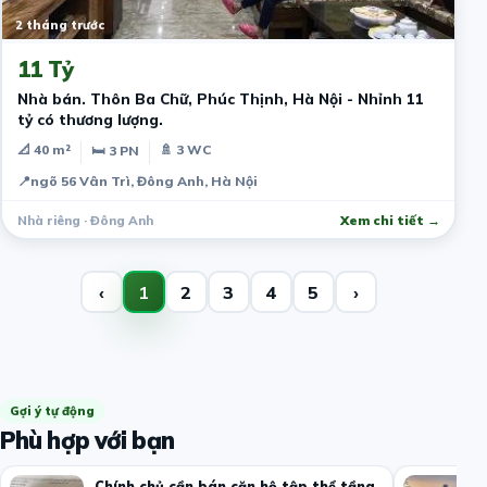
2 tháng trước
11 Tỷ
Nhà bán. Thôn Ba Chữ, Phúc Thịnh, Hà Nội - Nhỉnh 11
tỷ có thương lượng.
📐 40 m²
🚿 3 WC
🛏 3 PN
📍
ngõ 56 Vân Trì, Đông Anh, Hà Nội
Nhà riêng · Đông Anh
Xem chi tiết →
‹
1
2
3
4
5
›
Gợi ý tự động
Phù hợp với bạn
Chính chủ cần bán căn hộ tập thể tầng