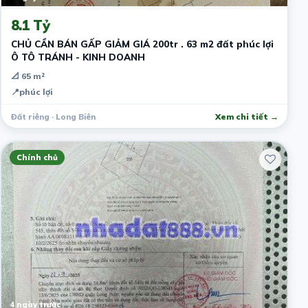
8.1 Tỷ
CHỦ CẦN BÁN GẤP GIẢM GIÁ 200tr . 63 m2 đất phúc lợi
Ô TÔ TRÁNH - KINH DOANH
📐 65 m²
📍
phúc lợi
Đất riêng · Long Biên
Xem chi tiết →
Chính chủ
4 ngày trước