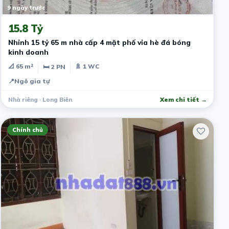
9 ngày trước
15.8 Tỷ
Nhỉnh 15 tỷ 65 m nhà cấp 4 mặt phố vỉa hè đá bóng
kinh doanh
📐 65 m²
🚿 1 WC
🛏 2 PN
📍
Ngô gia tự
Nhà riêng · Long Biên
Xem chi tiết →
Chính chủ