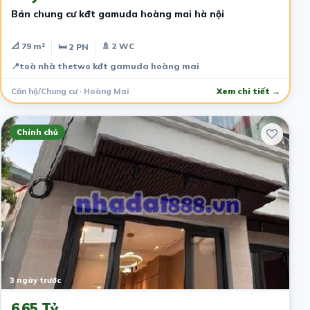
Bán chung cư kđt gamuda hoàng mai hà nội
📐 79 m²
🚿 2 WC
🛏 2 PN
📍
toà nhà thetwo kđt gamuda hoàng mai
Căn hộ/Chung cư · Hoàng Mai
Xem chi tiết →
Chính chủ
3 ngày trước
6.65 Tỷ