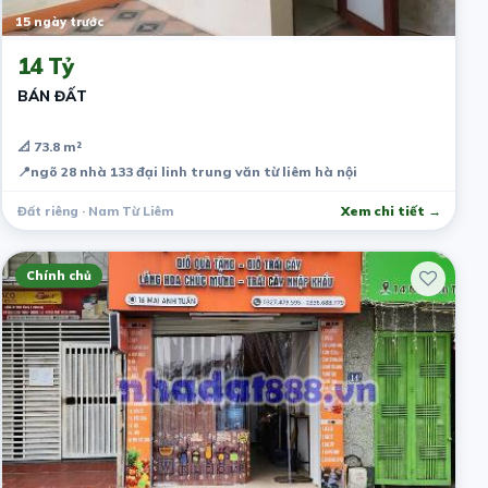
15 ngày trước
14 Tỷ
BÁN ĐẤT
📐 73.8 m²
📍
ngõ 28 nhà 133 đại linh trung văn từ liêm hà nội
Đất riêng · Nam Từ Liêm
Xem chi tiết →
Chính chủ