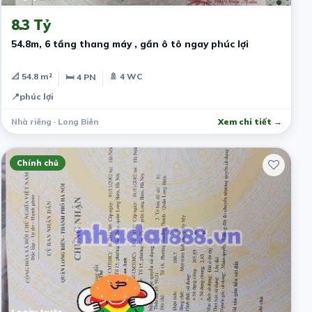
8.3 Tỷ
54.8m, 6 tầng thang máy , gần ô tô ngay phúc lợi
📐 54.8 m²
🚿 4 WC
🛏 4 PN
📍
phúc lợi
Nhà riêng · Long Biên
Xem chi tiết →
Chính chủ