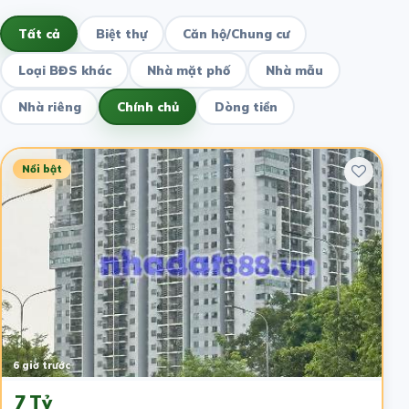
Tất cả
Biệt thự
Căn hộ/Chung cư
Loại BĐS khác
Nhà mặt phố
Nhà mẫu
Nhà riêng
Chính chủ
Dòng tiền
Nổi bật
6 giờ trước
7 Tỷ