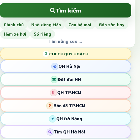
Tìm kiếm
Chính chủ
Nhà dòng tiền
Căn hộ mới
Gần sân bay
Hẻm xe hơi
Sổ riêng
Tìm nâng cao →
CHECK QUY HOẠCH
QH Hà Nội
Đất đai HN
QH TP.HCM
Bản đồ TP.HCM
QH Đà Nẵng
Tìm QH Hà Nội