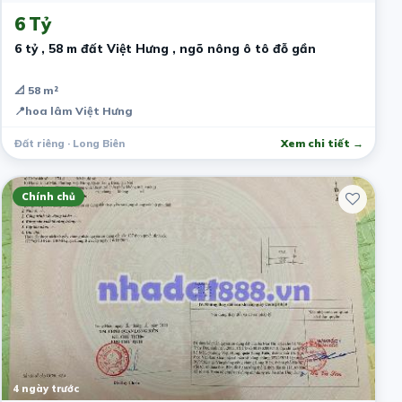
6 Tỷ
6 tỷ , 58 m đất Việt Hưng , ngõ nông ô tô đỗ gần
📐 58 m²
📍
hoa lâm Việt Hưng
Đất riêng · Long Biên
Xem chi tiết →
Chính chủ
4 ngày trước