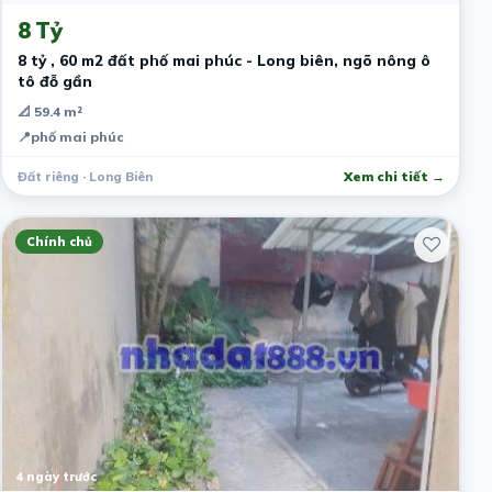
8 Tỷ
8 tỷ , 60 m2 đất phố mai phúc - Long biên, ngõ nông ô
tô đỗ gần
📐 59.4 m²
📍
phố mai phúc
Đất riêng · Long Biên
Xem chi tiết →
Chính chủ
4 ngày trước