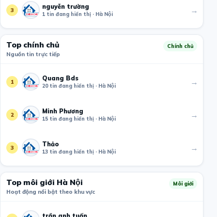
nguyễn trường
→
3
1 tin đang hiển thị · Hà Nội
Top chính chủ
Chính chủ
Nguồn tin trực tiếp
Quang Bds
→
1
20 tin đang hiển thị · Hà Nội
Minh Phương
→
2
15 tin đang hiển thị · Hà Nội
Thảo
→
3
13 tin đang hiển thị · Hà Nội
Top môi giới Hà Nội
Môi giới
Hoạt động nổi bật theo khu vực
trần anh tuấn