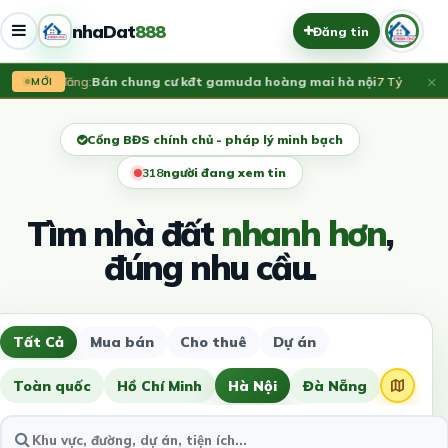
nhaDat
888
Đăng tin
×
Vừa đăng:
Bán chung cư kđt gamuda hoàng mai hà nội
7 Tỷ
Vừ
MỚI
Cổng BĐS chính chủ - pháp lý minh bạch
317
người đang xem tin
Tìm nhà đất
nhanh hơn
,
đúng nhu cầu.
Tất Cả
Mua bán
Cho thuê
Dự án
Toàn quốc
Hồ Chí Minh
Hà Nội
Đà Nẵng