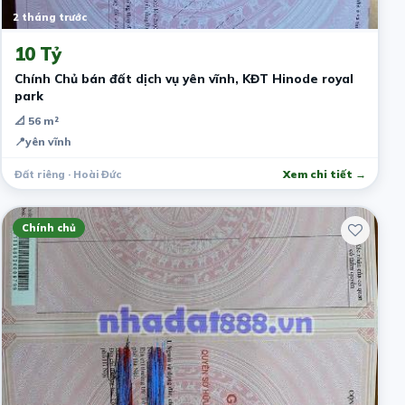
2 tháng trước
10 Tỷ
Chính Chủ bán đất dịch vụ yên vĩnh, KĐT Hinode royal
park
📐 56 m²
📍
yên vĩnh
Đất riêng · Hoài Đức
Xem chi tiết →
Chính chủ