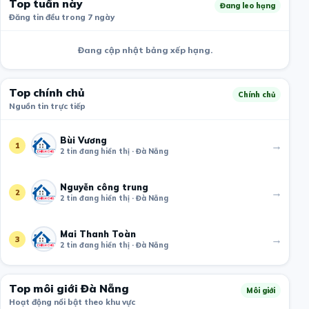
Top tuần này
Đang leo hạng
Đăng tin đều trong 7 ngày
Đang cập nhật bảng xếp hạng.
Top chính chủ
Chính chủ
Nguồn tin trực tiếp
Bùi Vương
→
1
2 tin đang hiển thị · Đà Nẵng
Nguyễn công trung
→
2
2 tin đang hiển thị · Đà Nẵng
Mai Thanh Toàn
→
3
2 tin đang hiển thị · Đà Nẵng
Top môi giới Đà Nẵng
Môi giới
Hoạt động nổi bật theo khu vực