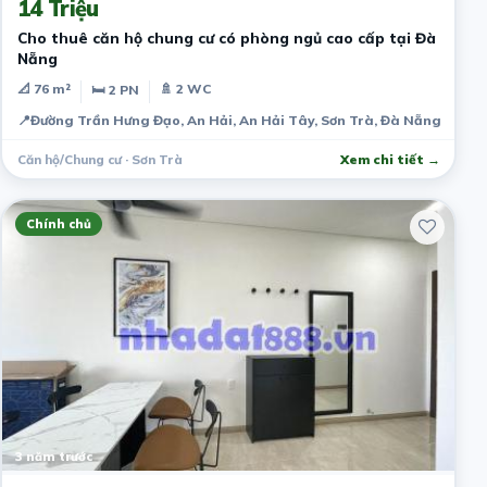
14 Triệu
Cho thuê căn hộ chung cư có phòng ngủ cao cấp tại Đà
Nẵng
📐 76 m²
🚿 2 WC
🛏 2 PN
📍
Đường Trần Hưng Đạo, An Hải, An Hải Tây, Sơn Trà, Đà Nẵng, Việt
Căn hộ/Chung cư · Sơn Trà
Xem chi tiết →
Chính chủ
3 năm trước