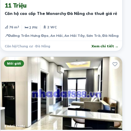
11 Triệu
Căn hộ cao cấp The Monarchy Đà Nẵng cho thuê giá rẻ
📐 76 m²
🚿 2 WC
🛏 2 PN
📍
Đường Trần Hưng Đạo, An Hải, An Hải Tây, Sơn Trà, Đà Nẵng, Việt
Căn hộ/Chung cư · Đà Nẵng
Xem chi tiết →
Môi giới
3 năm trước