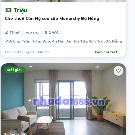
13 Triệu
Cho thuê Căn Hộ cao cấp Monarchy Đà Nẵng
📐 76 m²
🚿 2 WC
🛏 2 PN
📍
Đường Trần Hưng Đạo, An Hải, An Hải Tây, Sơn Trà, Đà Nẵng, Viet
Căn hộ/Chung cư · Sơn Trà
Xem chi tiết →
Môi giới
3 năm trước