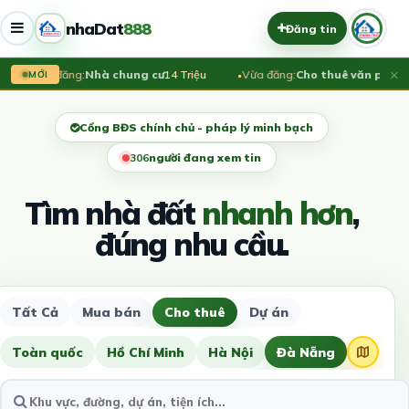
nhaDat
888
Đăng tin
×
Vừa đăng:
Nhà chung cư
14 Triệu
Vừa đăng:
Cho thuê văn phòng h
MỚI
Cổng BĐS chính chủ - pháp lý minh bạch
307
người đang xem tin
Tìm nhà đất
nhanh hơn
,
đúng nhu cầu.
Tất Cả
Mua bán
Cho thuê
Dự án
Toàn quốc
Hồ Chí Minh
Hà Nội
Đà Nẵng