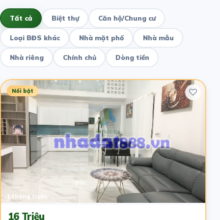
Tất cả
Biệt thự
Căn hộ/Chung cư
Loại BĐS khác
Nhà mặt phố
Nhà mẫu
Nhà riêng
Chính chủ
Dòng tiền
Nổi bật
1 tháng trước
16 Triệu