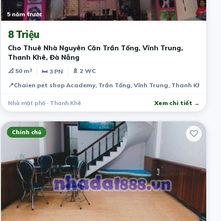
5 năm trước
8 Triệu
Cho Thuê Nhà Nguyên Căn Trần Tống, Vĩnh Trung,
Thanh Khê, Đà Nẵng
📐 50 m²
🚿 2 WC
🛏 3 PN
📍
Chaien pet shop Academy, Trần Tống, Vĩnh Trung, Thanh Khê, Đà
Nhà mặt phố · Thanh Khê
Xem chi tiết →
Chính chủ