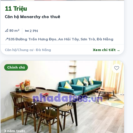
11 Triệu
Căn hộ Monarchy cho thuê
📐 80 m²
🛏 2 PN
📍
535 Đường Trần Hưng Đạo, An Hải Tây, Sơn Trà, Đà Nẵng
Căn hộ/Chung cư · Đà Nẵng
Xem chi tiết →
Chính chủ
3 năm trước