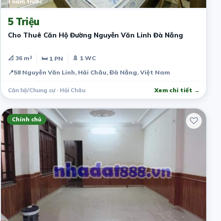
3 năm trước
5 Triệu
Cho Thuê Căn Hộ Đường Nguyễn Văn Linh Đà Nẵng
📐 36 m²
🚿 1 WC
🛏 1 PN
📍
58 Nguyễn Văn Linh, Hải Châu, Đà Nẵng, Việt Nam
Căn hộ/Chung cư · Hải Châu
Xem chi tiết →
Chính chủ