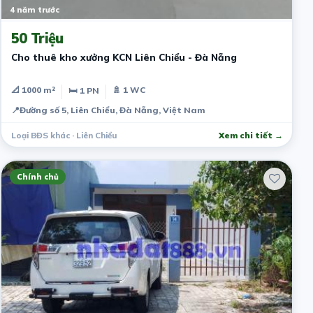
4 năm trước
50 Triệu
Cho thuê kho xưởng KCN Liên Chiểu - Đà Nẵng
📐 1000 m²
🚿 1 WC
🛏 1 PN
📍
Đường số 5, Liên Chiểu, Đà Nẵng, Việt Nam
Loại BĐS khác · Liên Chiểu
Xem chi tiết →
Chính chủ