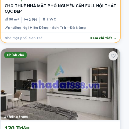
CHO THUÊ NHÀ MẶT PHỐ NGUYÊN CĂN FULL NỘI THẤT
CỰC ĐẸP
📐 90 m²
🚿 2 WC
🛏 2 PN
📍
phường Nại Hiên Đông - Sơn Trà - Đà Nẵng
Nhà mặt phố · Sơn Trà
Xem chi tiết →
Chính chủ
1 tháng trước
120 Triệu