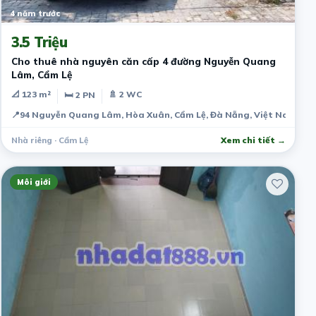
4 năm trước
3.5 Triệu
Cho thuê nhà nguyên căn cấp 4 đường Nguyễn Quang
Lâm, Cẩm Lệ
📐 123 m²
🚿 2 WC
🛏 2 PN
📍
94 Nguyễn Quang Lâm, Hòa Xuân, Cẩm Lệ, Đà Nẵng, Việt Nam
Nhà riêng · Cẩm Lệ
Xem chi tiết →
Môi giới