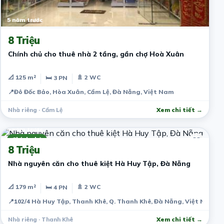
5 năm trước
8 Triệu
Chính chủ cho thuê nhà 2 tầng, gần chợ Hoà Xuân
📐 125 m²
🚿 2 WC
🛏 3 PN
📍
Đô Đốc Bảo, Hòa Xuân, Cẩm Lệ, Đà Nẵng, Việt Nam
Nhà riêng · Cẩm Lệ
Xem chi tiết →
5 năm trước
Chính chủ
8 Triệu
Nhà nguyên căn cho thuê kiệt Hà Huy Tập, Đà Nẵng
📐 179 m²
🚿 2 WC
🛏 4 PN
📍
102/4 Hà Huy Tập, Thanh Khê, Q. Thanh Khê, Đà Nẵng, Việt Nam
Nhà riêng · Thanh Khê
Xem chi tiết →