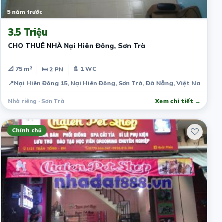
5 năm trước
3.5 Triệu
CHO THUÊ NHÀ Nại Hiên Đông, Sơn Trà
📐 75 m²
🚿 1 WC
🛏 2 PN
📍
Nại Hiên Đông 15, Nại Hiên Đông, Sơn Trà, Đà Nẵng, Việt Nam
Nhà riêng · Sơn Trà
Xem chi tiết →
Chính chủ