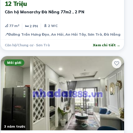
12 Triệu
Căn hộ Monarchy Đà Nẵng 77m2 , 2 PN
📐 77 m²
🚿 2 WC
🛏 2 PN
📍
Đường Trần Hưng Đạo, An Hải, An Hải Tây, Sơn Trà, Đà Nẵng, Việt
Căn hộ/Chung cư · Sơn Trà
Xem chi tiết →
Môi giới
3 năm trước