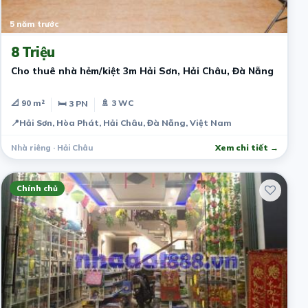
5 năm trước
8 Triệu
Cho thuê nhà hẻm/kiệt 3m Hải Sơn, Hải Châu, Đà Nẵng
📐 90 m²
🚿 3 WC
🛏 3 PN
📍
Hải Sơn, Hòa Phát, Hải Châu, Đà Nẵng, Việt Nam
Nhà riêng · Hải Châu
Xem chi tiết →
Chính chủ