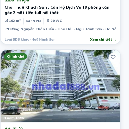
Cho Thuê Khách Sạn , Căn Hộ Dịch Vụ 19 phòng căn
góc 2 mặt tiền full nội thất
📐 162 m²
🚿 20 WC
🛏 19 PN
📍
Đường Nguyễn Thần Hiến - Hoà Hải - Ngũ Hành Sơn - Đà Nẵng
Loại BĐS khác · Ngũ Hành Sơn
Xem chi tiết →
Chính chủ
3 năm trước