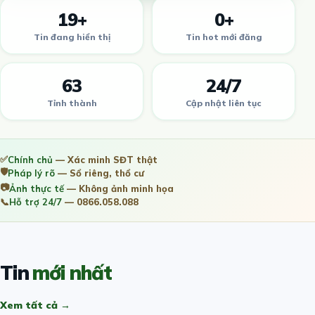
19+
0+
Tin đang hiển thị
Tin hot mới đăng
63
24/7
Tỉnh thành
Cập nhật liên tục
✅
Chính chủ
— Xác minh SĐT thật
🛡️
Pháp lý rõ
— Sổ riêng, thổ cư
📷
Ảnh thực tế
— Không ảnh minh họa
📞
Hỗ trợ 24/7
— 0866.058.088
Tin
mới nhất
Xem tất cả →