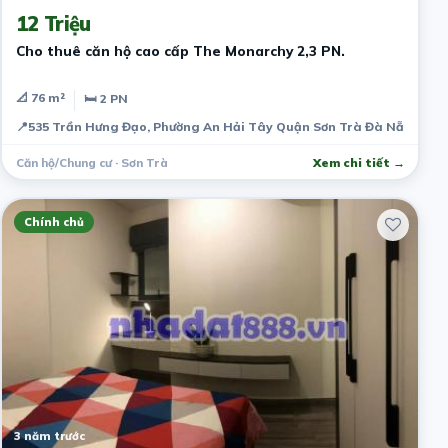
12 Triệu
Cho thuê căn hộ cao cấp The Monarchy 2,3 PN.
📐 76 m²
🛏 2 PN
📍
535 Trần Hưng Đạo, Phường An Hải Tây Quận Sơn Trà Đà Nẵng
Căn hộ/Chung cư · Sơn Trà
Xem chi tiết →
Chính chủ
3 năm trước