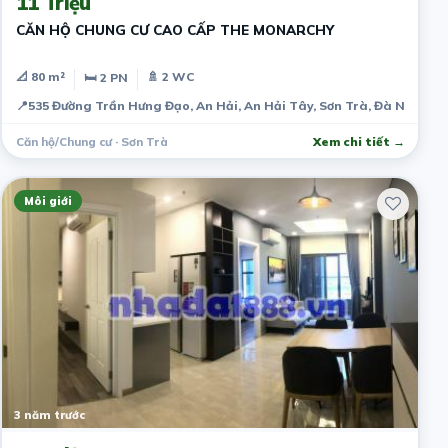
11 Triệu
CĂN HỘ CHUNG CƯ CAO CẤP THE MONARCHY
📐 80 m²
🚿 2 WC
🛏 2 PN
📍
535 Đường Trần Hưng Đạo, An Hải, An Hải Tây, Sơn Trà, Đà Nẵng, 
Căn hộ/Chung cư · Sơn Trà
Xem chi tiết →
Môi giới
3 năm trước