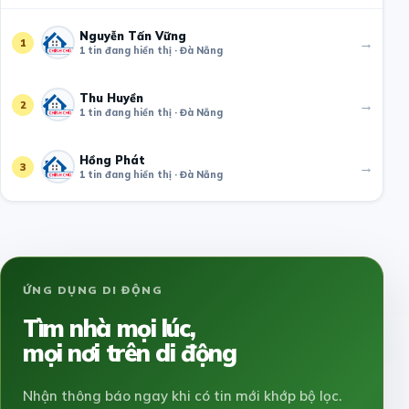
Nguyễn Tấn Vững
→
1
1 tin đang hiển thị · Đà Nẵng
Thu Huyền
→
2
1 tin đang hiển thị · Đà Nẵng
Hồng Phát
→
3
1 tin đang hiển thị · Đà Nẵng
ỨNG DỤNG DI ĐỘNG
Tìm nhà mọi lúc,
mọi nơi trên di động
Nhận thông báo ngay khi có tin mới khớp bộ lọc.