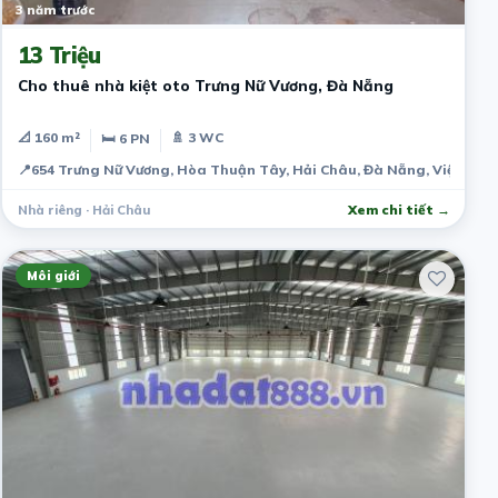
3 năm trước
13 Triệu
Cho thuê nhà kiệt oto Trưng Nữ Vương, Đà Nẵng
📐 160 m²
🚿 3 WC
🛏 6 PN
📍
654 Trưng Nữ Vương, Hòa Thuận Tây, Hải Châu, Đà Nẵng, Việt Na
Nhà riêng · Hải Châu
Xem chi tiết →
Môi giới