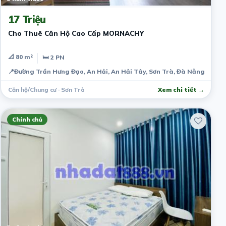
17 Triệu
Cho Thuê Căn Hộ Cao Cấp MORNACHY
📐 80 m²
🛏 2 PN
📍
Đường Trần Hưng Đạo, An Hải, An Hải Tây, Sơn Trà, Đà Nẵng, Việt
Căn hộ/Chung cư · Sơn Trà
Xem chi tiết →
Chính chủ