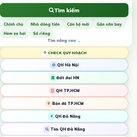
Tìm kiếm
Chính chủ
Nhà dòng tiền
Căn hộ mới
Gần sân bay
Hẻm xe hơi
Sổ riêng
Tìm nâng cao →
CHECK QUY HOẠCH
QH Hà Nội
Đất đai HN
QH TP.HCM
Bản đồ TP.HCM
QH Đà Nẵng
Tìm QH Đà Nẵng