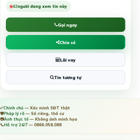
42
người đang xem tin này
Gọi ngay
Chia sẻ
Lãi vay
Tin tương tự
✅
Chính chủ
— Xác minh SĐT thật
🛡️
Pháp lý rõ
— Sổ riêng, thổ cư
📷
Ảnh thực tế
— Không ảnh minh họa
📞
Hỗ trợ 24/7
— 0866.058.088