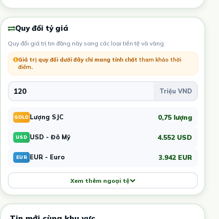
Quy đổi tỷ giá
Quy đổi giá trị tin đăng này sang các loại tiền tệ và vàng:
Giá trị quy đổi dưới đây chỉ mang tính chất
tham khảo thời
điểm
.
0,75 lượng
Lượng SJC
GOLD
4.552 USD
USD - Đô Mỹ
USD
3.942 EUR
EUR - Euro
EUR
Xem thêm ngoại tệ
Tin mới cùng khu vực