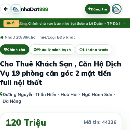
nhaDat
888
Đăng tin
×
Vừa đăng:
MỚI
Chính chủ rao bán nhà tại đường Lê Duẩn - TP Đà Nẵng; 
NhaDat888
/
Cho Thuê
/
Loại BĐS khác
Chính chủ
Pháp lý minh bạch
1 tháng trước
Cho Thuê Khách Sạn , Căn Hộ Dịch
Vụ 19 phòng căn góc 2 mặt tiền
full nội thất
Đường Nguyễn Thần Hiến - Hoà Hải - Ngũ Hành Sơn -
Đà Nẵng
120 Triệu
Mã tin: 44236