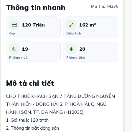
Thông tin nhanh
Mã tin: 44236
120 Triệu
162 m²
Giá
Diện tích
19
20
Phòng ngủ
Phòng tắm
Mô tả chi tiết
CHO THUÊ KHÁCH SẠN 7 TẦNG ĐƯỜNG NGUYỄN
THẦN HIẾN - ĐÔNG HẢI 2, P. HOÀ HẢI, Q. NGŨ
HÀNH SƠN, TP. ĐÀ NẴNG (H12035)
1. Giá thuê: 120 tr/th
2. Thông tin bất động sản