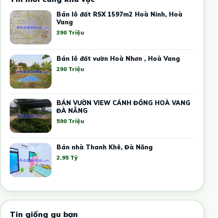
Bán lô đất RSX 1597m2 Hoà Ninh, Hoà
Vang
390 Triệu
Bán lô đất vườn Hoà Nhơn , Hoà Vang
290 Triệu
BÁN VƯỜN VIEW CÁNH ĐỒNG HOÀ VANG
ĐÀ NẴNG
590 Triệu
Bán nhà Thanh Khê, Đà Nẵng
2.95 Tỷ
Tin giống gu bạn