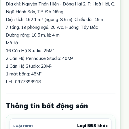
Địa chỉ: Nguyễn Thần Hiến - Đông Hải 2, P. Hoà Hải, Q.
Ngũ Hành Sơn, TP. Đà Nẵng
Diện tích: 162.1 m² (ngang: 8.5 m), Chiều dài: 19 m
7 tầng, 19 phòng ngủ, 20 wc, Hướng: Tây Bắc
Đường rộng: 10.5 m, lề: 4 m
Mô tả:
16 Căn Hộ Studio: 25M²
2 Căn Hộ Penhouse Studio: 40M²
1 Căn Hộ Studio: 20M²
1 mặt bằng: 48M²
LH : 0977393918
Thông tin bất động sản
Loại BĐS khác
LOẠI HÌNH