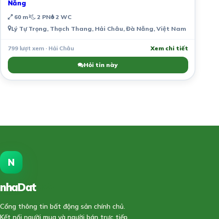
Nẵng
60 m²
2 PN
2 WC
Lý Tự Trọng, Thạch Thang, Hải Châu, Đà Nẵng, Việt Nam
799 lượt xem · Hải Châu
Xem chi tiết
Hỏi tin này
N
nhaDat
888
Cổng thông tin bất động sản chính chủ.
Kết nối người mua và người bán trực tiếp,