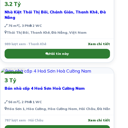
3.2 Tỷ
Nhà Kiệt Thái Thị Bôi, Chánh Gián, Thanh Khê, Đà
Nẵng
76 m²
3 PN
2 WC
Thái Thị Bôi, Thanh Khê, Đà Nẵng, Việt Nam
989 lượt xem · Thanh Khê
Xem chi tiết
Hỏi tin này
5 năm trước
Môi giới
3 Tỷ
Bán nhà cấp 4 Hoá Sơn Hoà Cường Nam
56 m²
2 PN
1 WC
Hóa Sơn 1, Hòa Cường, Hòa Cường Nam, Hải Châu, Đà Nẵng, Việt 
787 lượt xem · Hải Châu
Xem chi tiết