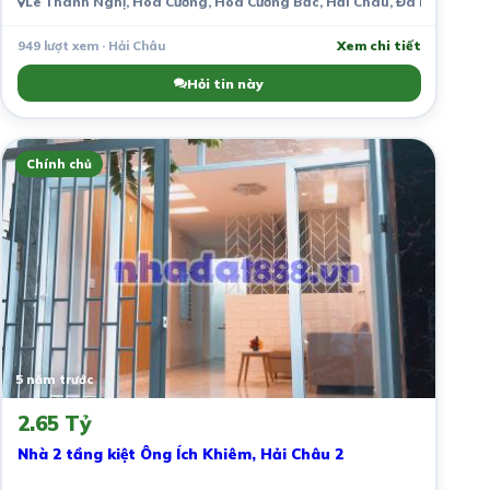
Lê Thanh Nghị, Hòa Cường, Hòa Cường Bắc, Hải Châu, Đà Nẵng, Vi
949 lượt xem · Hải Châu
Xem chi tiết
Hỏi tin này
Chính chủ
5 năm trước
2.65 Tỷ
Nhà 2 tầng kiệt Ông Ích Khiêm, Hải Châu 2