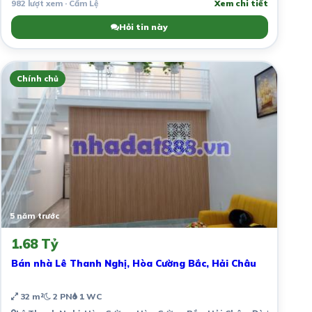
982 lượt xem · Cẩm Lệ
Xem chi tiết
Hỏi tin này
Chính chủ
5 năm trước
1.68 Tỷ
Bán nhà Lê Thanh Nghị, Hòa Cường Bắc, Hải Châu
32 m²
2 PN
1 WC