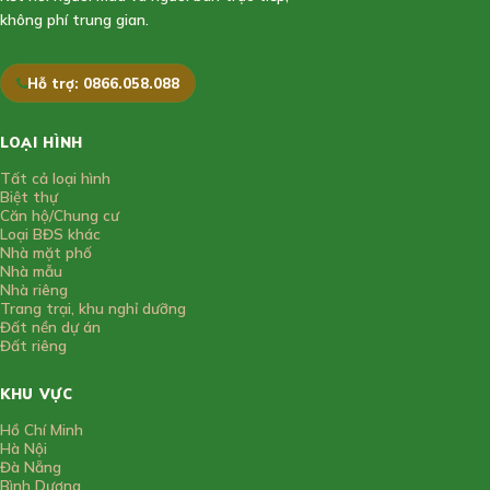
không phí trung gian.
Hỗ trợ: 0866.058.088
LOẠI HÌNH
Tất cả loại hình
Biệt thự
Căn hộ/Chung cư
Loại BĐS khác
Nhà mặt phố
Nhà mẫu
Nhà riêng
Trang trại, khu nghỉ dưỡng
Đất nền dự án
Đất riêng
KHU VỰC
Hồ Chí Minh
Hà Nội
Đà Nẵng
Bình Dương