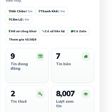
viên này.
Hải Châu
6 tin
Thanh Khê
2 tin
Cẩm Lệ
1 tin
Hồ sơ công khai
Có số liên hệ
Có Zalo
Tham gia từ 2020
9
7
Tin đang
Tin bán
đăng
2
8,007
Tin thuê
Lượt xem
tin