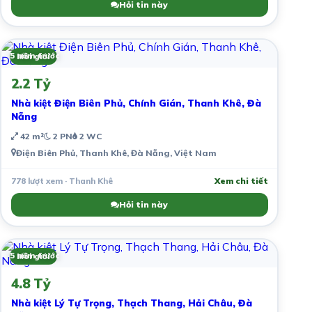
Hỏi tin này
5 năm trước
Môi giới
2.2 Tỷ
Nhà kiệt Điện Biên Phủ, Chính Gián, Thanh Khê, Đà
Nẵng
42 m²
2 PN
2 WC
Điện Biên Phủ, Thanh Khê, Đà Nẵng, Việt Nam
778 lượt xem · Thanh Khê
Xem chi tiết
Hỏi tin này
5 năm trước
Môi giới
4.8 Tỷ
Nhà kiệt Lý Tự Trọng, Thạch Thang, Hải Châu, Đà