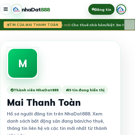
nhaDat
888
Đăng tin
×
Tin mới:
Cho thuê nhà hẻm/kiệt 3m Hải Sơ
TIN CỦA MAI THANH TOÀN
M
Thành viên NhaDat888
9 tin đang hiển thị
Mai Thanh Toàn
Hồ sơ người đăng tin trên NhaDat888. Xem
danh sách bất động sản đang bán/cho thuê,
thông tin liên hệ và các tin mới nhất từ thành