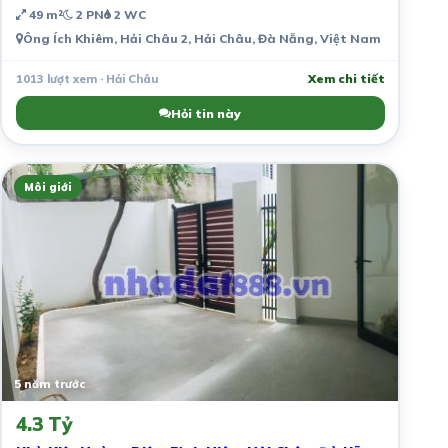
49 m²
2 PN
2 WC
Ông Ích Khiêm, Hải Châu 2, Hải Châu, Đà Nẵng, Việt Nam
1013 lượt xem · Hải Châu
Xem chi tiết
Hỏi tin này
Môi giới
5 năm trước
4.3 Tỷ