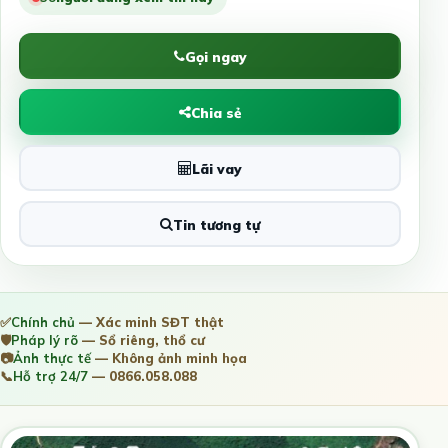
Gọi ngay
Chia sẻ
Lãi vay
Tin tương tự
✅
Chính chủ
— Xác minh SĐT thật
🛡️
Pháp lý rõ
— Sổ riêng, thổ cư
📷
Ảnh thực tế
— Không ảnh minh họa
📞
Hỗ trợ 24/7
— 0866.058.088