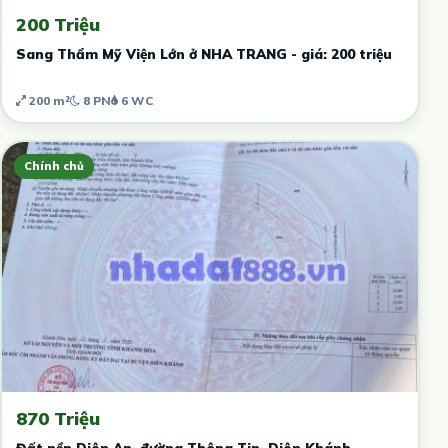
200 Triệu
Sang Thẩm Mỹ Viện Lớn ở NHA TRANG - giá: 200 triệu
200 m²
8 PN
6 WC
Chính chủ
870 Triệu
Đất nền Diên An, đường Thông Tin, Diên Khánh