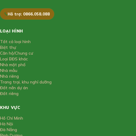
Hỗ trợ: 0866.058.088
LOẠI HÌNH
Tất cả loại hình
Biệt thự
Căn hộ/Chung cư
Loại BĐS khác
Nhà mặt phố
Nhà mẫu
Nhà riêng
Trang trại, khu nghỉ dưỡng
Đất nền dự án
Đất riêng
KHU VỰC
Hồ Chí Minh
Hà Nội
Đà Nẵng
Bình Dương