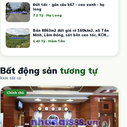
Đất tdc - gần cầu k67 - cao xanh - hạ
long
7.2 Tỷ · Hạ Long
Bán 8863m2 đất giá rẻ 160k/m2, xã Tân
Minh, Lâm Đồng, sát bên cao tốc, KCN
Tân Đức Sonadezi
1.42 Tỷ · Hàm Tân
Bất động sản
tương tự
Xem tất cả
Chính chủ