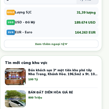
31,39 lượng
Lượng SJC
GOLD
189.674 USD
USD - Đô Mỹ
USD
164.263 EUR
EUR - Euro
EUR
Xem thêm ngoại tệ
Tin mới cùng khu vực
Bán khách sạn 3* mặt tiền khu phố tây
Nha Trang, Khánh Hòa. 196,5m2 x 9t. 100
tỷ
100 Tỷ
BÁN ĐẤT DIÊN HÒA GIÁ RẺ
800 Triệu