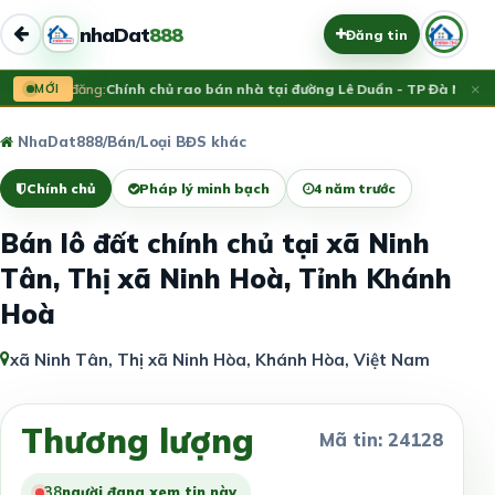
nhaDat
888
Đăng tin
×
Vừa đăng:
MỚI
Chính chủ rao bán nhà tại đường Lê Duẩn - TP Đà Nẵng; 
NhaDat888
/
Bán
/
Loại BĐS khác
Chính chủ
Pháp lý minh bạch
4 năm trước
Bán lô đất chính chủ tại xã Ninh
Tân, Thị xã Ninh Hoà, Tỉnh Khánh
Hoà
xã Ninh Tân, Thị xã Ninh Hòa, Khánh Hòa, Việt Nam
Thương lượng
Mã tin: 24128
38
người đang xem tin này