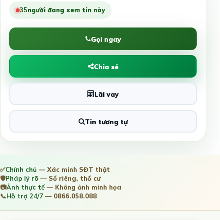
35
người đang xem tin này
Gọi ngay
Chia sẻ
Lãi vay
Tin tương tự
✅
Chính chủ
— Xác minh SĐT thật
🛡️
Pháp lý rõ
— Sổ riêng, thổ cư
📷
Ảnh thực tế
— Không ảnh minh họa
📞
Hỗ trợ 24/7
— 0866.058.088