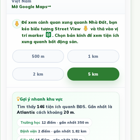
Việt Nam
Mở Google Maps
Để xem cảnh quan xung quanh Nhà Đất, bạn
kéo biểu tượng Street View
và thả vào vị
trí marker
. Chọn bán kính để xem tiện ích
xung quanh bất động sản.
500 m
1 km
2 km
5 km
Gợi ý nhanh khu vực
Tìm thấy
146
tiện ích quanh BĐS. Gần nhất là
Atlantis
cách khoảng
20 m
.
Trường học
12 điểm · gần nhất 350 m
Bệnh viện
2 điểm · gần nhất 1.82 km
Siêu thị
15 điểm · gần nhất 270 m