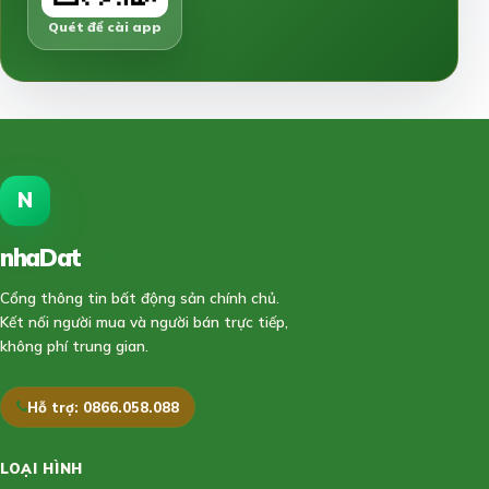
Quét để cài app
N
nhaDat
888
Cổng thông tin bất động sản chính chủ.
Kết nối người mua và người bán trực tiếp,
không phí trung gian.
Hỗ trợ: 0866.058.088
LOẠI HÌNH