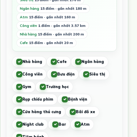
Ngân hàng
15 điểm · gần nhất 180 m
Atm
15 điểm · gần nhất 160 m
Công viên
1 điểm · gần nhất 3.57 km
Nhà hàng
15 điểm · gần nhất 200 m
Cafe
15 điểm · gần nhất 20 m
Nhà hàng
Cafe
Ngân hàng
Công viên
Bưu điện
Siêu thị
Gym
Trường học
Rạp chiếu phim
Bệnh viện
Cửa hàng thú cưng
Bãi đỗ xe
Night club
Bar
Atm
Tiệm bánh