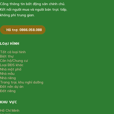
Cổng thông tin bất động sản chính chủ.
Kết nối người mua và người bán trực tiếp,
không phí trung gian.
Hỗ trợ: 0866.058.088
LOẠI HÌNH
Tất cả loại hình
Biệt thự
Căn hộ/Chung cư
Loại BĐS khác
Nhà mặt phố
Nhà mẫu
Nhà riêng
Trang trại, khu nghỉ dưỡng
Đất nền dự án
Đất riêng
KHU VỰC
Hồ Chí Minh