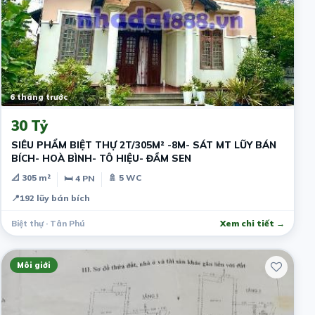
6 tháng trước
30 Tỷ
SIÊU PHẨM BIỆT THỰ 2T/305M² -8M- SÁT MT LŨY BÁN
BÍCH- HOÀ BÌNH- TÔ HIỆU- ĐẦM SEN
📐 305 m²
🚿 5 WC
🛏 4 PN
📍
192 lũy bán bích
Biệt thự · Tân Phú
Xem chi tiết →
Môi giới