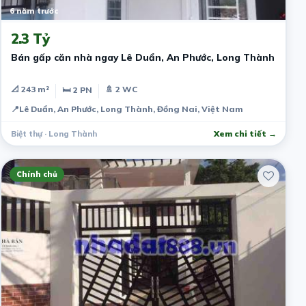
6 năm trước
2.3 Tỷ
Bán gấp căn nhà ngay Lê Duẩn, An Phước, Long Thành
📐 243 m²
🚿 2 WC
🛏 2 PN
📍
Lê Duẩn, An Phước, Long Thành, Đồng Nai, Việt Nam
Biệt thự · Long Thành
Xem chi tiết →
Chính chủ