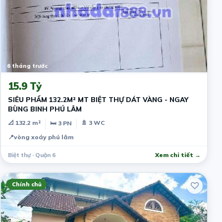
6 tháng trước
15.9 Tỷ
SIÊU PHẨM 132.2M² MT BIỆT THỰ DÁT VÀNG - NGAY
BÙNG BINH PHÚ LÂM
📐 132.2 m²
🚿 3 WC
🛏 3 PN
📍
vòng xoáy phú lâm
Biệt thự · Quận 6
Xem chi tiết →
Chính chủ