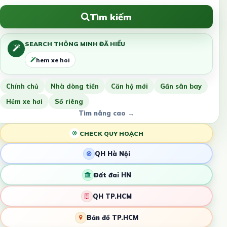
Tìm kiếm
SEARCH THÔNG MINH ĐÃ HIỂU
hem xe hoi
Chính chủ
Nhà dòng tiền
Căn hộ mới
Gần sân bay
Hẻm xe hơi
Sổ riêng
Tìm nâng cao →
CHECK QUY HOẠCH
QH Hà Nội
Đất đai HN
QH TP.HCM
Bản đồ TP.HCM