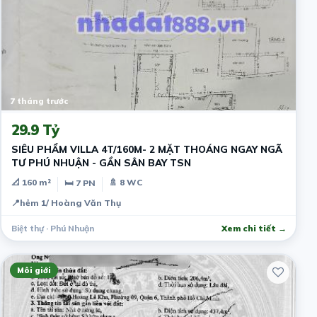
7 tháng trước
29.9 Tỷ
SIÊU PHẨM VILLA 4T/160M- 2 MẶT THOÁNG NGAY NGÃ
TƯ PHÚ NHUẬN - GẦN SÂN BAY TSN
📐 160 m²
🚿 8 WC
🛏 7 PN
📍
hẻm 1/ Hoàng Văn Thụ
Biệt thự · Phú Nhuận
Xem chi tiết →
Môi giới