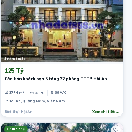
4 năm trước
125 Tỷ
Cần bán khách sạn 5 tầng 32 phòng TTTP Hội An
📐 377.6 m²
🚿 36 WC
🛏 32 PN
📍
Hoi An, Quảng Nam, Việt Nam
Biệt thự · Hội An
Xem chi tiết →
Chính chủ