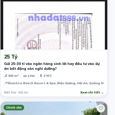
2 năm trước
25 Tỷ
Gửi 25-30 tỉ vào ngân hàng sinh lời hay đầu tư vào dự
án bất động sản nghỉ dưỡng?
📐 300 m²
🚿 3 WC
🛏 3 PN
📍
Shantira Beach Resort & Spa, Điện Dương, Hội An, Quảng Nam, V
Biệt thự · Hội An
Xem chi tiết →
Chính chủ