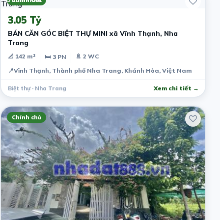
5 năm trước
Chính chủ
3.05 Tỷ
BÁN CĂN GÓC BIỆT THỰ MINI xã Vĩnh Thạnh, Nha
Trang
📐 142 m²
🚿 2 WC
🛏 3 PN
📍
Vĩnh Thạnh, Thành phố Nha Trang, Khánh Hòa, Việt Nam
Biệt thự · Nha Trang
Xem chi tiết →
Chính chủ