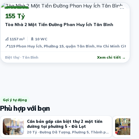
7 năm trước
Chính chủ
155 Tỷ
Tòa Nhà 2 Mặt Tiền Đường Phan Huy Ích Tân Bình
📐 1157 m²
🚿 10 WC
📍
119 Phan Huy Ích, Phường 15, quận Tân Bình, Ho Chi Minh City, Vi
Biệt thự · Tân Bình
Xem chi tiết →
Gợi ý tự động
Phù hợp với bạn
Cần bán gấp căn biệt thự 2 mặt tiền
đường tại phường 5 - Đà Lạt
20 Tỷ · Đường Dã Tượng, Phường 5, Thành phố Đà Lạt, Lâm Đồng, Việt Nam