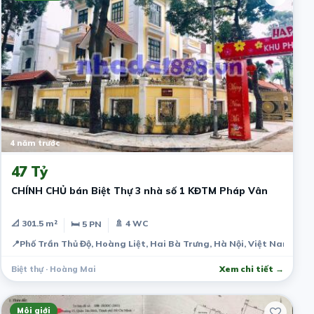
4 năm trước
47 Tỷ
CHÍNH CHỦ bán Biệt Thự 3 nhà số 1 KĐTM Pháp Vân
📐 301.5 m²
🚿 4 WC
🛏 5 PN
📍
Phố Trần Thủ Độ, Hoàng Liệt, Hai Bà Trưng, Hà Nội, Việt Nam
Biệt thự · Hoàng Mai
Xem chi tiết →
Môi giới