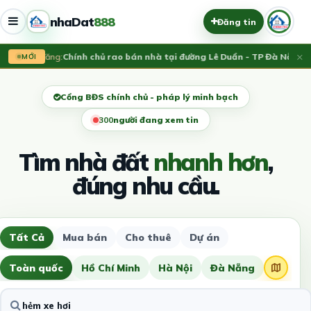
nhaDat
888
Đăng tin
×
Vừa đăng:
Chính chủ rao bán nhà tại đường Lê Duẩn - TP Đà Nẵng; DT
MỚI
Cổng BĐS chính chủ - pháp lý minh bạch
300
người đang xem tin
Tìm nhà đất
nhanh hơn
,
đúng nhu cầu.
Tất Cả
Mua bán
Cho thuê
Dự án
Toàn quốc
Hồ Chí Minh
Hà Nội
Đà Nẵng