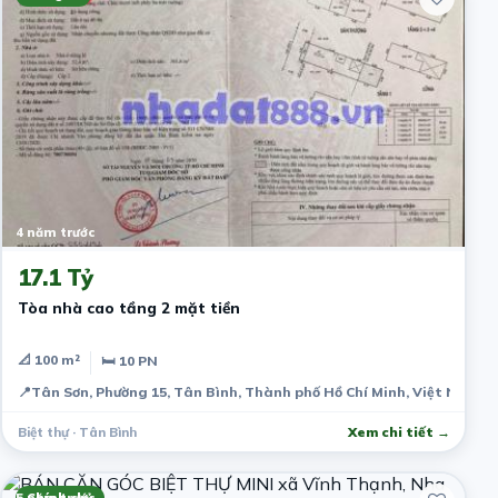
4 năm trước
17.1 Tỷ
Tòa nhà cao tầng 2 mặt tiền
📐 100 m²
🛏 10 PN
📍
Tân Sơn, Phường 15, Tân Bình, Thành phố Hồ Chí Minh, Việt Nam
Biệt thự · Tân Bình
Xem chi tiết →