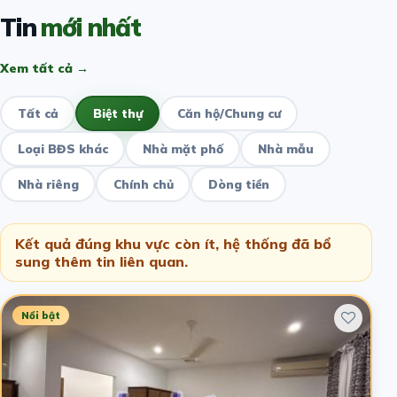
Tin
mới nhất
Xem tất cả →
Tất cả
Biệt thự
Căn hộ/Chung cư
Loại BĐS khác
Nhà mặt phố
Nhà mẫu
Nhà riêng
Chính chủ
Dòng tiền
Kết quả đúng khu vực còn ít, hệ thống đã bổ
sung thêm tin liên quan.
Nổi bật