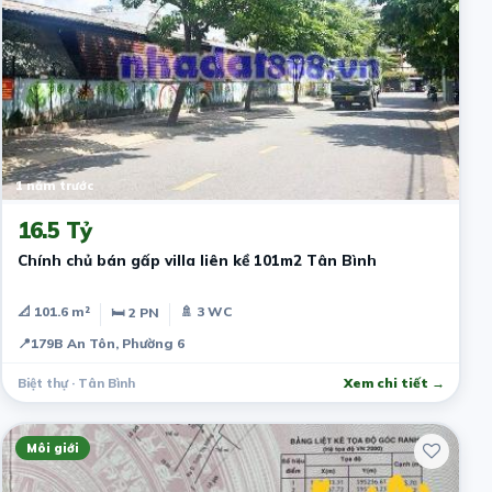
1 năm trước
16.5 Tỷ
Chính chủ bán gấp villa liên kề 101m2 Tân Bình
📐 101.6 m²
🚿 3 WC
🛏 2 PN
📍
179B An Tôn, Phường 6
Biệt thự · Tân Bình
Xem chi tiết →
Môi giới