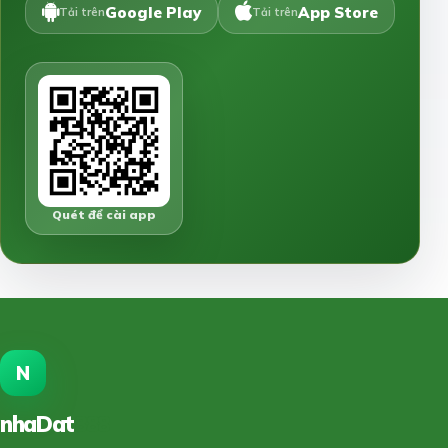
Google Play
App Store
Tải trên
Tải trên
Quét để cài app
N
nhaDat
888