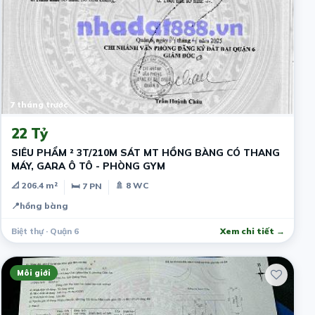
7 tháng trước
22 Tỷ
SIÊU PHẨM ² 3T/210M SÁT MT HỒNG BÀNG CÓ THANG
MÁY, GARA Ô TÔ - PHÒNG GYM
📐 206.4 m²
🚿 8 WC
🛏 7 PN
📍
hồng bàng
Biệt thự · Quận 6
Xem chi tiết →
Môi giới