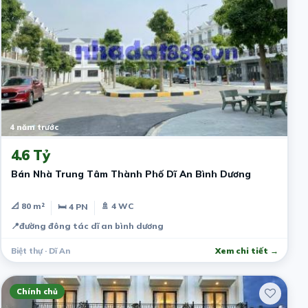
4 năm trước
4.6 Tỷ
Bán Nhà Trung Tâm Thành Phố Dĩ An Bình Dương
📐 80 m²
🚿 4 WC
🛏 4 PN
📍
đường đông tác dĩ an bình dương
Biệt thự · Dĩ An
Xem chi tiết →
Chính chủ