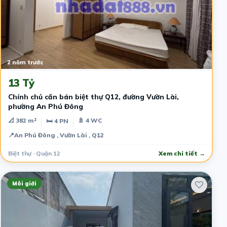
2 năm trước
13 Tỷ
Chính chủ cần bán biệt thự Q12, đường Vườn Lài,
phường An Phú Đông
📐 382 m²
🚿 4 WC
🛏 4 PN
📍
An Phú Đông , Vườn Lài , Q12
Biệt thự · Quận 12
Xem chi tiết →
Môi giới