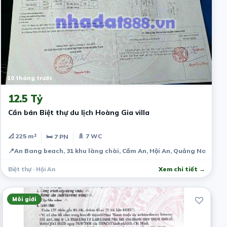
10 tháng trước
12.5 Tỷ
Cần bán Biệt thự du lịch Hoàng Gia villa
📐 225 m²
🚿 7 WC
🛏 7 PN
📍
An Bang beach, 31 khu làng chài, Cẩm An, Hội An, Quảng Nam 560
Biệt thự · Hội An
Xem chi tiết →
Môi giới