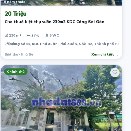
5 năm trước
20 Triệu
Cho thuê biệt thự vườn 230m2 KDC Cảng Sài Gòn
📐 230 m²
🚿 5 WC
🛏 3 PN
📍
Đường Số 11, KDC Phú Xuân, Phú Xuân, Nhà Bè, Thành phố Hồ Chí M
Biệt thự · Nhà Bè
Xem chi tiết →
Chính chủ