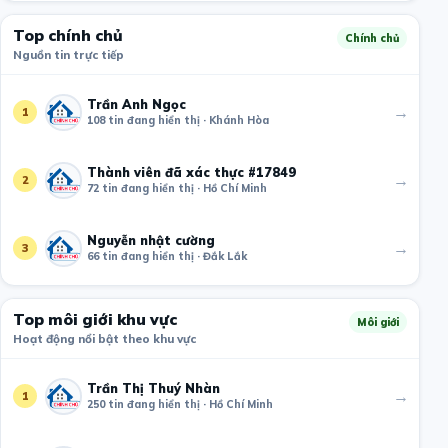
Top chính chủ
Chính chủ
Nguồn tin trực tiếp
Trần Anh Ngọc
→
1
108 tin đang hiển thị · Khánh Hòa
Thành viên đã xác thực #17849
→
2
72 tin đang hiển thị · Hồ Chí Minh
Nguyễn nhật cường
→
3
66 tin đang hiển thị · Đắk Lắk
Top môi giới khu vực
Môi giới
Hoạt động nổi bật theo khu vực
Trần Thị Thuý Nhàn
→
1
250 tin đang hiển thị · Hồ Chí Minh