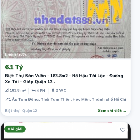
2 năm trước
6.1 Tỷ
Biệt Thự Sân Vườn - 183.8m2 - Nở Hậu Tài Lộc - Đường
Xe Tải - Giáp Quận 12 .
📐 183.8 m²
🚿 2 WC
🛏 4 PN
📍
1 Ấp Tam Đông, Thới Tam Thôn, Hóc Môn, Thành phố Hồ Chí Minh,
Biệt thự · Quận 12
Xem chi tiết →
Môi giới