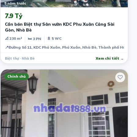
5 năm trước
7.9 Tỷ
Cần bán Biệt thự Sân vườn KDC Phu Xuân Cảng Sài
Gòn, Nhà Bè
📐 230 m²
🚿 5 WC
🛏 3 PN
📍
Đường Số 11, KDC Phú Xuân, Phú Xuân, Nhà Bè, Thành phố Hồ Chí M
Biệt thự · Nhà Bè
Xem chi tiết →
Chính chủ