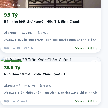
6 năm trước
9.5 Tỷ
Bán nhà biệt thự Nguyễn Hữu Trí, Bình Chánh
📐 370 m²
🚿 3 WC
🛏 4 PN
📍
E2/15 Nguyễn Hữu Trí, tt. Tân Túc, huyện Bình Chánh, Hồ Chí Minh,
Biệt thự · Bình Chánh
Xem chi tiết →
7 năm trước
Chính chủ
38.6 Tỷ
Nhà Hẻm 38 Trần Khắc Chân, Quận 1
📐 203.3 m²
🚿 4 WC
🛏 5 PN
📍
38/16B Trần Khắc Chân, Tan Dinh, District 1, Ho Chi Minh City, Vie
Biệt thự · Quận 1
Xem chi tiết →