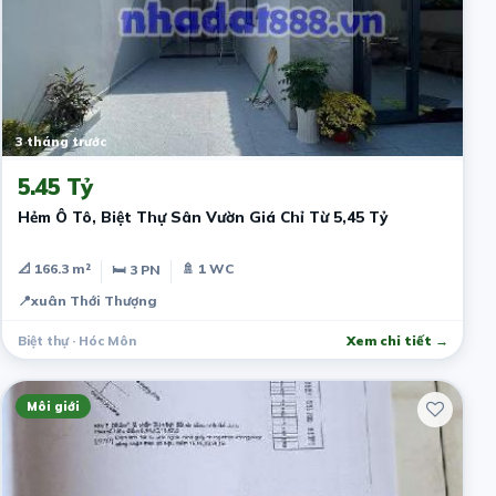
3 tháng trước
5.45 Tỷ
Hẻm Ô Tô, Biệt Thự Sân Vườn Giá Chỉ Từ 5,45 Tỷ
📐 166.3 m²
🚿 1 WC
🛏 3 PN
📍
xuân Thới Thượng
Biệt thự · Hóc Môn
Xem chi tiết →
Môi giới