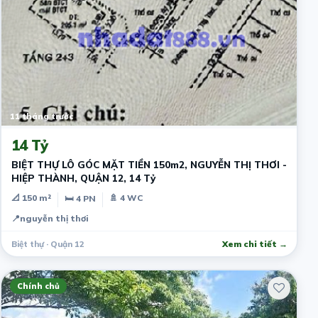
11 tháng trước
14 Tỷ
BIỆT THỰ LÔ GÓC MẶT TIỀN 150m2, NGUYỄN THỊ THƠI -
HIỆP THÀNH, QUẬN 12, 14 Tỷ
📐 150 m²
🚿 4 WC
🛏 4 PN
📍
nguyễn thị thơi
Biệt thự · Quận 12
Xem chi tiết →
Chính chủ