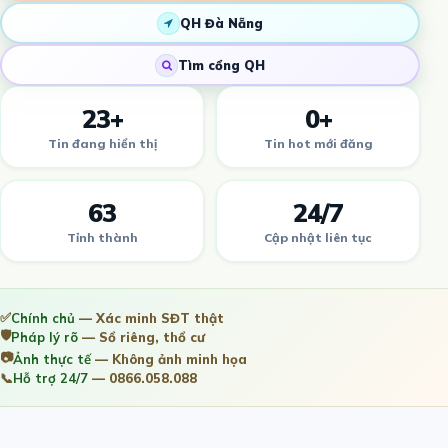
QH Đà Nẵng
Tìm cổng QH
23+
0+
Tin đang hiển thị
Tin hot mới đăng
63
24/7
Tỉnh thành
Cập nhật liên tục
✅
Chính chủ
— Xác minh SĐT thật
🛡️
Pháp lý rõ
— Sổ riêng, thổ cư
📷
Ảnh thực tế
— Không ảnh minh họa
📞
Hỗ trợ 24/7
— 0866.058.088