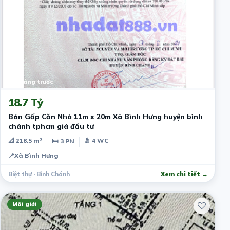
10 tháng trước
18.7 Tỷ
Bán Gấp Căn Nhà 11m x 20m Xã Bình Hưng huyện bình
chánh tphcm giá đầu tư
📐 218.5 m²
🚿 4 WC
🛏 3 PN
📍
Xã Bình Hưng
Biệt thự · Bình Chánh
Xem chi tiết →
Môi giới