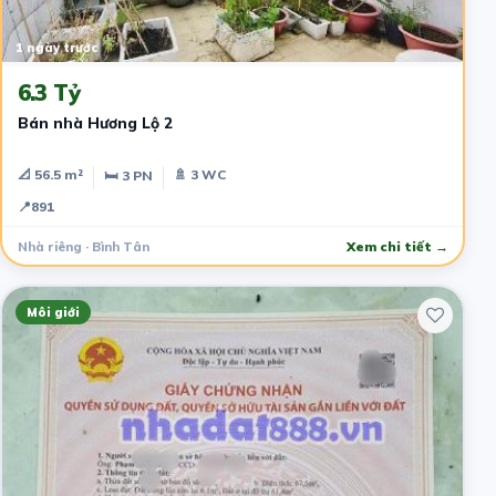
1 ngày trước
6.3 Tỷ
Bán nhà Hương Lộ 2
📐 56.5 m²
🚿 3 WC
🛏 3 PN
📍
891
Nhà riêng · Bình Tân
Xem chi tiết →
Môi giới