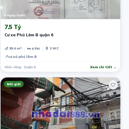
6 ngày trước
7.5 Tỷ
Cư xa Phú Lâm B quận 6
📐 38.4 m²
🚿 3 WC
🛏 4 PN
📍
cư xá phú lâm B
Nhà riêng · Quận 6
Xem chi tiết →
Môi giới