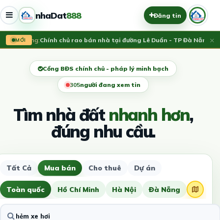
nhaDat
888
Đăng tin
×
Vừa đăng:
Chính chủ rao bán nhà tại đường Lê Duẩn - TP Đà Nẵng; DT 
MỚI
Cổng BĐS chính chủ - pháp lý minh bạch
301
người đang xem tin
Tìm nhà đất
nhanh hơn
,
đúng nhu cầu.
Tất Cả
Mua bán
Cho thuê
Dự án
Toàn quốc
Hồ Chí Minh
Hà Nội
Đà Nẵng