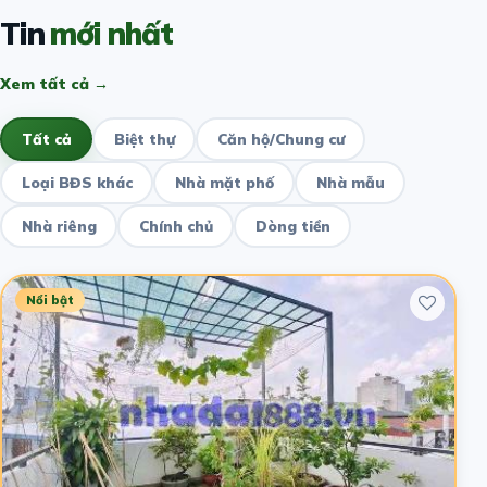
Tin
mới nhất
Xem tất cả →
Tất cả
Biệt thự
Căn hộ/Chung cư
Loại BĐS khác
Nhà mặt phố
Nhà mẫu
Nhà riêng
Chính chủ
Dòng tiền
Nổi bật