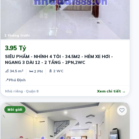
2 tháng trước
3.95 Tỷ
SIÊU PHẨM - NHỈNH 4 TỎI - 34.5M2 - HẺM XE HƠI -
NGANG 3 DÀI 12 - 2 TẦNG - 2PN,2WC
📐 34.5 m²
🚿 2 WC
🛏 2 PN
📍
Phú Định
Nhà riêng · Quận 8
Xem chi tiết →
Môi giới