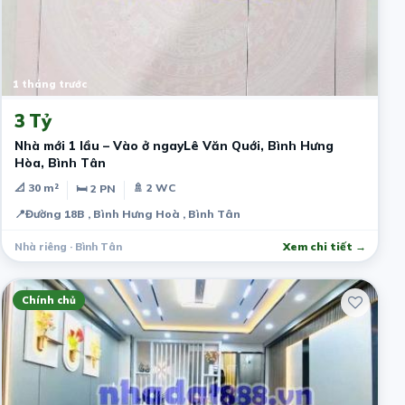
1 tháng trước
3 Tỷ
Nhà mới 1 lầu – Vào ở ngayLê Văn Quới, Bình Hưng
Hòa, Bình Tân
📐 30 m²
🚿 2 WC
🛏 2 PN
📍
Đường 18B , Bình Hưng Hoà , Bình Tân
Nhà riêng · Bình Tân
Xem chi tiết →
Chính chủ