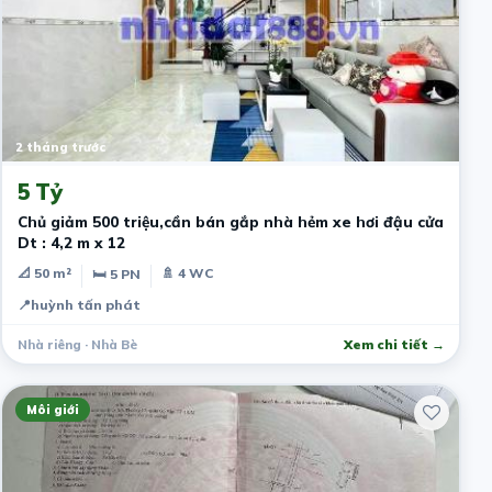
2 tháng trước
5 Tỷ
Chủ giảm 500 triệu,cần bán gắp nhà hẻm xe hơi đậu cửa
Dt : 4,2 m x 12
📐 50 m²
🚿 4 WC
🛏 5 PN
📍
huỳnh tấn phát
Nhà riêng · Nhà Bè
Xem chi tiết →
Môi giới