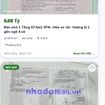
3 ngày trước
6.68 Tỷ
Bán nhà 2 Tầng 67.5m2-3PN- Hẻm xe tải- Hương lộ 2
gần ngã 4 xã
📐 67.5 m²
🚿 3 WC
🛏 3 PN
📍
hương lộ 2
Nhà riêng · Bình Tân
Xem chi tiết →
Môi giới