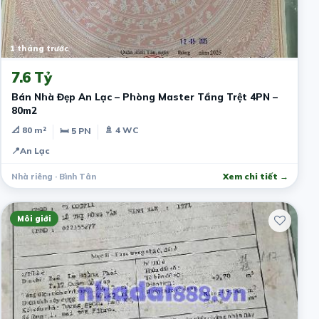
1 tháng trước
7.6 Tỷ
Bán Nhà Đẹp An Lạc – Phòng Master Tầng Trệt 4PN –
80m2
📐 80 m²
🚿 4 WC
🛏 5 PN
📍
An Lạc
Nhà riêng · Bình Tân
Xem chi tiết →
Môi giới