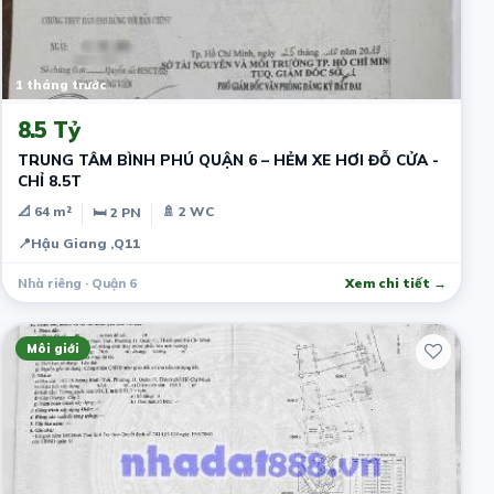
1 tháng trước
8.5 Tỷ
TRUNG TÂM BÌNH PHÚ QUẬN 6 – HẺM XE HƠI ĐỖ CỬA -
CHỈ 8.5T
📐 64 m²
🚿 2 WC
🛏 2 PN
📍
Hậu Giang ,Q11
Nhà riêng · Quận 6
Xem chi tiết →
Môi giới