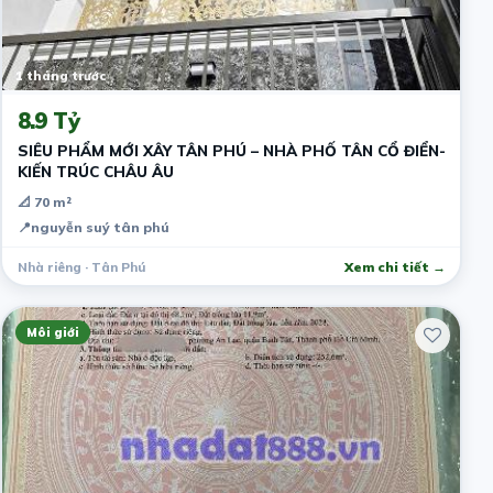
1 tháng trước
8.9 Tỷ
SIÊU PHẨM MỚI XÂY TÂN PHÚ – NHÀ PHỐ TÂN CỔ ĐIỂN-
KIẾN TRÚC CHÂU ÂU
📐 70 m²
📍
nguyễn suý tân phú
Nhà riêng · Tân Phú
Xem chi tiết →
Môi giới