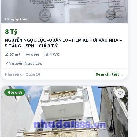
26 ngày trước
8 Tỷ
NGUYỄN NGỌC LỘC -QUẬN 10 – HẺM XE HƠI VÀO NHÀ –
5 TẦNG – 5PN – CHỈ 8 T.Ỷ
📐 37 m²
🚿 4 WC
🛏 5 PN
📍
Nguyễn Ngọc Lộc
Nhà riêng · Quận 10
Xem chi tiết →
Môi giới