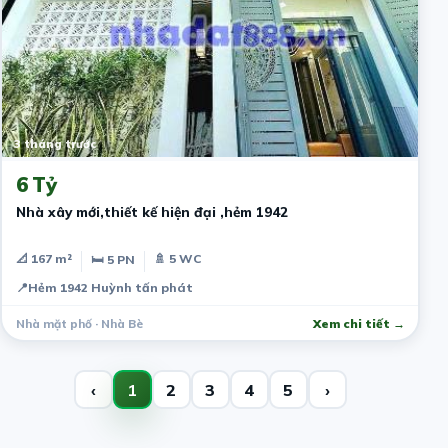
3 tháng trước
6 Tỷ
Nhà xây mới,thiết kế hiện đại ,hẻm 1942
📐 167 m²
🚿 5 WC
🛏 5 PN
📍
Hẻm 1942 Huỳnh tấn phát
Nhà mặt phố · Nhà Bè
Xem chi tiết →
‹
1
2
3
4
5
›