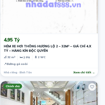
2 tháng trước
4.95 Tỷ
HẺM XE HƠI THÔNG HƯƠNG LỘ 2 – 32M² – GIÁ CHỈ 4.X
TỶ – HÀNG KÍN ĐỘC QUYỀN
📐 32 m²
🚿 2 WC
🛏 2 PN
📍
đường gò xoài
Nhà riêng · Bình Tân
Xem chi tiết →
Chính chủ