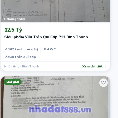
1 tháng trước
12.5 Tỷ
Siêu phẩm Vila Trần Quí Cáp P11 Bình Thạnh
📐 107.7 m²
🚿 4 WC
🛏 4 PN
📍
26/8 trần quí cáp
Nhà riêng · Bình Thạnh
Xem chi tiết →
Môi giới