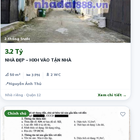
2 tháng trước
3.2 Tỷ
NHÀ ĐẸP – HXH VÀO TẬN NHÀ
📐 50 m²
🚿 2 WC
🛏 3 PN
📍
Nguyễn Ảnh Thủ
Nhà riêng · Quận 12
Xem chi tiết →
Chính chủ