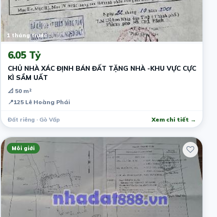
1 tháng trước
6.05 Tỷ
CHỦ NHÀ XÁC ĐỊNH BÁN ĐẤT TẶNG NHÀ -KHU VỰC CỰC
KÌ SẦM UẤT
📐 50 m²
📍
125 Lê Hoàng Phái
Đất riêng · Gò Vấp
Xem chi tiết →
Môi giới