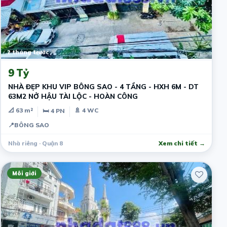
2 tháng trước
9 Tỷ
NHÀ ĐẸP KHU VIP BÔNG SAO - 4 TẦNG - HXH 6M - DT
63M2 NỞ HẬU TÀI LỘC - HOÀN CÔNG
📐 63 m²
🚿 4 WC
🛏 4 PN
📍
BÔNG SAO
Nhà riêng · Quận 8
Xem chi tiết →
Môi giới