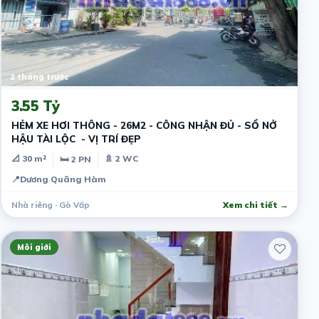
2 tháng trước
3.55 Tỷ
HẺM XE HƠI THÔNG - 26M2 - CÔNG NHẬN ĐỦ - SỔ NỞ
HẬU TÀI LỘC - VỊ TRÍ ĐẸP
📐 30 m²
🚿 2 WC
🛏 2 PN
📍
Dương Quãng Hàm
Nhà riêng · Gò Vấp
Xem chi tiết →
Môi giới