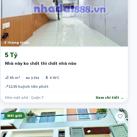
3 tháng trước
5 Tỷ
Nhà này ko chốt thì chốt nhà nào
📐 45 m²
🚿 4 WC
🛏 3 PN
📍
1135 huỳnh tấn phát
Nhà mặt phố · Quận 7
Xem chi tiết →
Môi giới