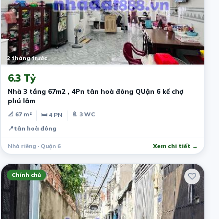
2 tháng trước
6.3 Tỷ
Nhà 3 tầng 67m2 , 4Pn tân hoà đông QUận 6 kế chợ
phú lâm
📐 67 m²
🚿 3 WC
🛏 4 PN
📍
tân hoà đông
Nhà riêng · Quận 6
Xem chi tiết →
Chính chủ