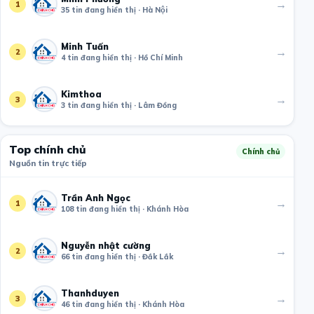
→
1
35 tin đang hiển thị · Hà Nội
Minh Tuấn
→
2
4 tin đang hiển thị · Hồ Chí Minh
Kimthoa
→
3
3 tin đang hiển thị · Lâm Đồng
Top chính chủ
Chính chủ
Nguồn tin trực tiếp
Trần Anh Ngọc
→
1
108 tin đang hiển thị · Khánh Hòa
Nguyễn nhật cường
→
2
66 tin đang hiển thị · Đắk Lắk
Thanhduyen
→
3
46 tin đang hiển thị · Khánh Hòa