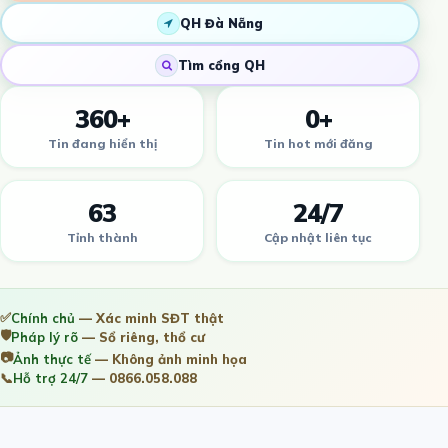
QH Đà Nẵng
Tìm cổng QH
360+
0+
Tin đang hiển thị
Tin hot mới đăng
63
24/7
Tỉnh thành
Cập nhật liên tục
✅
Chính chủ
— Xác minh SĐT thật
🛡️
Pháp lý rõ
— Sổ riêng, thổ cư
📷
Ảnh thực tế
— Không ảnh minh họa
📞
Hỗ trợ 24/7
— 0866.058.088