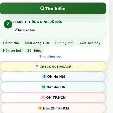
Tìm kiếm
SEARCH THÔNG MINH ĐÃ HIỂU
hem xe hoi
Chính chủ
Nhà dòng tiền
Căn hộ mới
Gần sân bay
Hẻm xe hơi
Sổ riêng
Tìm nâng cao →
CHECK QUY HOẠCH
QH Hà Nội
Đất đai HN
QH TP.HCM
Bản đồ TP.HCM