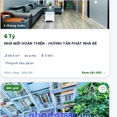
1 tháng trước
6 Tỷ
NHÀ MỚI HOÀN THIỆN - HUỲNH TẤN PHÁT NHÀ BÈ
📐 56.4 m²
🚿 5 WC
🛏 4 PN
📍
Huỳnh tấn phát
Nhà riêng · Nhà Bè
Xem chi tiết →
Môi giới