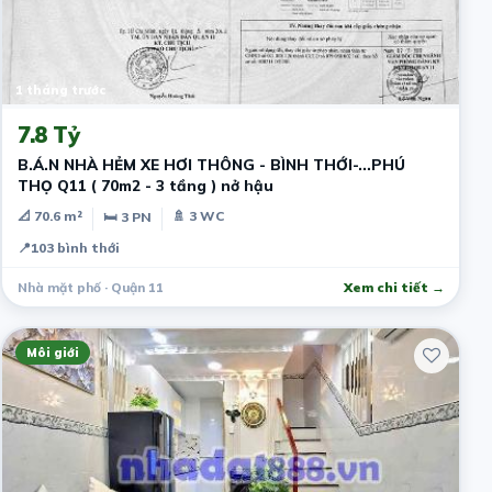
1 tháng trước
7.8 Tỷ
B.Á.N NHÀ HẺM XE HƠI THÔNG - BÌNH THỚI-…PHÚ
THỌ Q11 ( 70m2 - 3 tầng ) nở hậu
📐 70.6 m²
🚿 3 WC
🛏 3 PN
📍
103 bình thới
Nhà mặt phố · Quận 11
Xem chi tiết →
Môi giới