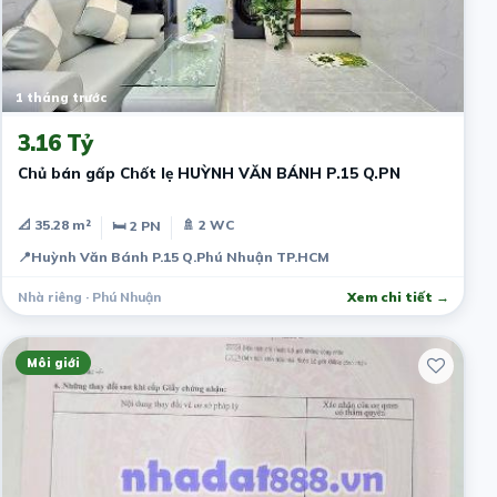
1 tháng trước
3.16 Tỷ
Chủ bán gấp Chốt lẹ HUỲNH VĂN BÁNH P.15 Q.PN
📐 35.28 m²
🚿 2 WC
🛏 2 PN
📍
Huỳnh Văn Bánh P.15 Q.Phú Nhuận TP.HCM
Nhà riêng · Phú Nhuận
Xem chi tiết →
Môi giới