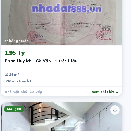
2 tháng trước
1.95 Tỷ
Phan Huy Ích - Gò Vấp - 1 trệt 1 lầu
📐 14 m²
📍
Phan Huy Ích
Nhà mặt phố · Gò Vấp
Xem chi tiết →
Môi giới