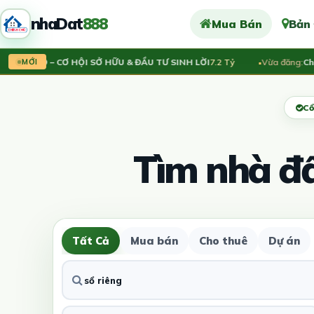
nhaDat
888
Mua Bán
Bản
ĂN HỘ – CƠ HỘI SỞ HỮU & ĐẦU TƯ SINH LỜI
7.2 Tỷ
Vừa đăng:
Chính c
MỚI
Cổ
Tìm nhà đ
Tất Cả
Mua bán
Cho thuê
Dự án