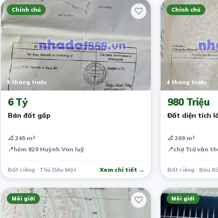
Chính chủ
Chính chủ
3 tháng trước
4 tháng trước
6 Tỷ
980 Triệu
Bán đất gấp
Đất diện tích l
📐 245 m²
📐 269 m²
📍
hẻm 820 Huỳnh Van luỹ
📍
chợ Trừ văn th
Đất riêng · Thủ Dầu Một
Xem chi tiết →
Đất riêng · Bàu B
Môi giới
Môi giới