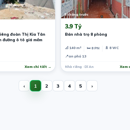
5 tháng trước
3.9 Tỷ
riêng đoàn Thị Kia Tân
Bán nhà trọ 8 phòng
hưng Hiệp dĩ an đường ô tô giá mềm
📐 140 m²
🚿 8 WC
🛏 8 PN
📍
an phú 13
Xem chi tiết →
Nhà riêng · Dĩ An
Xem c
‹
1
2
3
4
5
›