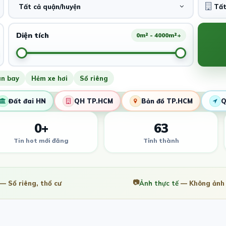
Tất cả quận/huyện
Diện tích
0m² - 4000m²+
ân bay
Hẻm xe hơi
Sổ riêng
Đất đai HN
QH TP.HCM
Bản đồ TP.HCM
Q
0+
63
Tin hot mới đăng
Tỉnh thành
📷
— Sổ riêng, thổ cư
Ảnh thực tế
— Không ảnh 