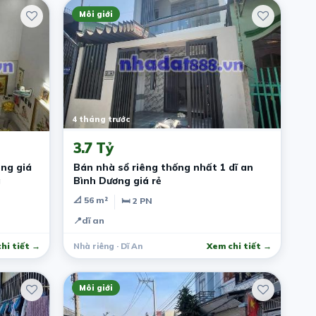
Môi giới
4 tháng trước
3.7 Tỷ
ng giá
Bán nhà sổ riêng thống nhất 1 dĩ an
g
Bình Dương giá rẻ
📐 56 m²
🛏 2 PN
📍
dĩ an
hi tiết →
Nhà riêng · Dĩ An
Xem chi tiết →
Môi giới