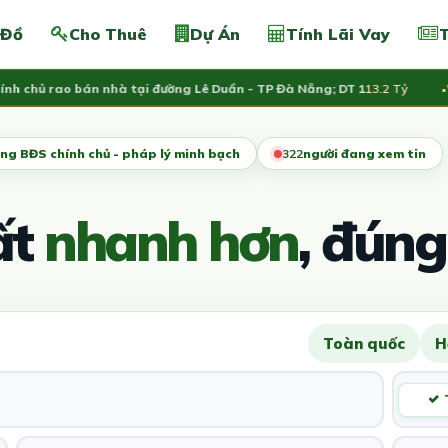
 Đồ
Cho Thuê
Dự Án
Tính Lãi Vay
T
hủ rao bán nhà tại đường Lê Duẩn - TP Đà Nẵng; DT 1
13.2 Tỷ
Vừa đ
ng BĐS chính chủ - pháp lý minh bạch
319
người đang xem tin
ất
nhanh hơn
, đúng
Toàn quốc
H