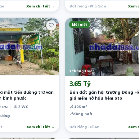
iáo
Xem chi tiết →
Đất riêng · Phú Giáo
Xem c
Môi giới
3 tháng trước
3.65 Tỷ
à mặt tiền đường trừ văn
Bán đất gần hội trường Đông H
h bình phước
giá mềm nở hậu hẻm oto
🚿 2 WC
📐 106 m²
3 PN
📍
đông hoà
Dương
át
Xem chi tiết →
Đất riêng · Dĩ An
Xem c