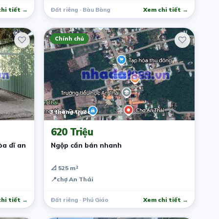
hi tiết →
Đất riêng · Bàu Bàng
Xem chi tiết →
Chính chủ
3 tháng trước
620 Triệu
òa dĩ an
Ngộp cần bán nhanh
📐 525 m²
📍
chợ An Thái
hi tiết →
Đất riêng · Phú Giáo
Xem chi tiết →