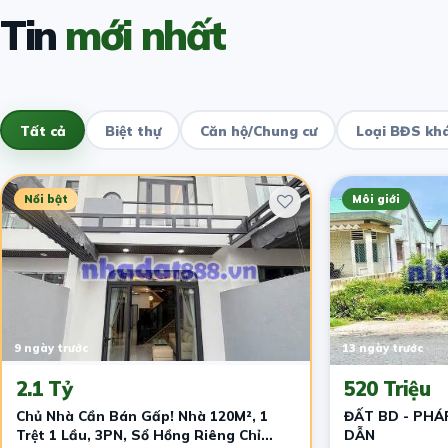
Tin
mới nhất
Tất cả
Biệt thự
Căn hộ/Chung cư
Loại BĐS kh
Nổi bật
Môi giới
9 ngày trước
13 ngày trước
2.1 Tỷ
520 Triệu
Chủ Nhà Cần Bán Gấp! Nhà 120M², 1
ĐẤT BD - PHÁP
Trệt 1 Lầu, 3PN, Sổ Hồng Riêng Chỉ
DẪN