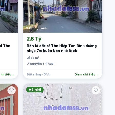
5 tháng trước
2.8 Tỷ
ải Tân
Bán lô đất rẻ Tân Hiệp Tân Bình đường
nhựa 7m buôn bán nhỏ lẻ ok
📐 86 m²
📍
nguyễn thị tươi
hi tiết →
Đất riêng · Dĩ An
Xem chi tiết →
Môi giới