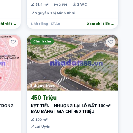
📐 61.4 m²
🚿 2 WC
🛏 2 PN
📍
Nguyễn Thị Minh Khai
hi tiết →
Nhà riêng · Dĩ An
Xem chi tiết →
Chính chủ
3 tháng trước
450 Triệu
 TRONG
KẸT TIỀN – NHƯỢNG LẠI LÔ ĐẤT 100m²
BÀU BÀNG | GIÁ CHỈ 450 TRIỆU
📐 100 m²
📍
Lai Uyên