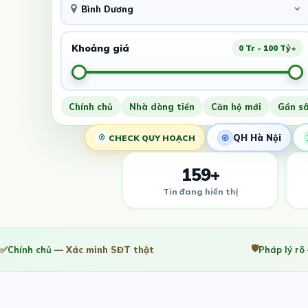
Bình Dương
Khoảng giá
0 Tr - 100 Tỷ+
Chính chủ
Nhà dòng tiền
Căn hộ mới
Gần s
QH Hà Nội
CHECK QUY HOẠCH
159+
Tin đang hiển thị
🛡️
✅
Chính chủ
— Xác minh SĐT thật
Pháp lý rõ