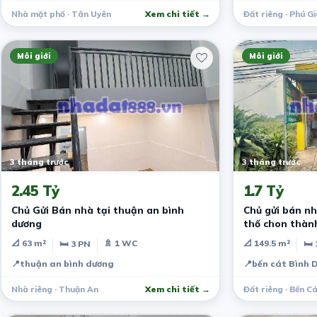
Nhà mặt phố · Tân Uyên
Xem chi tiết →
Đất riêng · Phú G
Môi giới
Môi giới
3 tháng trước
3 tháng trước
2.45 Tỷ
1.7 Tỷ
Chủ Gửi Bán nhà tại thuận an bình
Chủ gửi bán nh
dương
thố chon thàn
📐 63 m²
🚿 1 WC
📐 149.5 m²
🛏 3 PN
🛏 
📍
thuận an bình dương
📍
bến cát Bình 
Nhà riêng · Thuận An
Xem chi tiết →
Đất riêng · Bến C