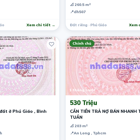
📐 260.5 m²
📍
dh507
ương
iáo
Xem chi tiết →
Đất riêng · Phú Giáo
Xem c
Chính chủ
1 tháng trước
530 Triệu
 đất ở Phú Giáo , Bình
CẦN TIỀN TRẢ NỢ BÁN NHANH
TUẦN
📐 203 m²
h
📍
An Long , Tphcm