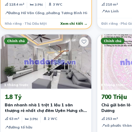
2Tỷ1 Ngay Trung Tâm Thủ Dầu Một
📐 118.4 m²
🚿 3 WC
📐 210 m²
🛏 3 PN
📍
An Linh
📍
Đường Hồ Văn Cống, phường Tương Bình Hiệp, Thủ Dầu Một, Bình D
Nhà riêng · Thủ Dầu Một
Xem chi tiết →
Đất riêng · Phú G
Chính chủ
Chính chủ
1 tháng trước
1 tháng trước
1.8 Tỷ
700 Triệu
Bán nhanh nhà 1 trệt 1 lầu 1 sân
Chủ gửi bán lô
thượng rẻ nhất chợ đêm Uyên Hưng chỉ
Dương
từ 1ty8
📐 63 m²
🚿 2 WC
📐 253 m²
🛏 3 PN
📍
xã phước thàn
📍
đường tố hữu