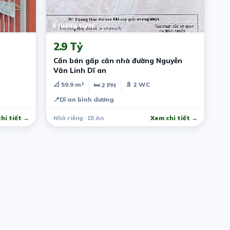
6 tháng trước
2.9 Tỷ
Cần bán gấp căn nhà đường Nguyễn
Văn Linh Dĩ an
📐 59.9 m²
🚿 2 WC
🛏 2 PN
📍
Dĩ an bình dương
hi tiết →
Nhà riêng · Dĩ An
Xem chi tiết →