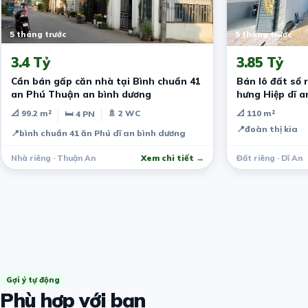
5 tháng trước
5 tháng trước
3.4 Tỷ
3.85 Tỷ
Cần bán gấp căn nhà tại Bình chuẩn 41
Bán lô đất sổ 
an Phú Thuận an bình dương
📐 99.2 m²
🚿 2 WC
📐 110 m²
🛏 4 PN
📍
đoàn thị kia
📍
bình chuẩn 41 ăn Phú dĩ an bình dương
Nhà riêng · Thuận An
Xem chi tiết →
Đất riêng · Dĩ An
Gợi ý tự động
Phù hợp với bạn