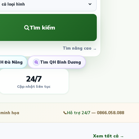
Tìm kiếm
Tìm nâng cao →
H Đà Nẵng
Tìm QH Bình Dương
24/7
Cập nhật liên tục
minh họa
📞
Hỗ trợ 24/7
— 0866.058.088
Xem tất cả →