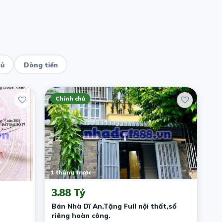
hủ
Dòng tiền
Chính chủ
1 tháng trước
3.88 Tỷ
Bán Nhà Dĩ An,Tặng Full nội thất,sổ
riêng hoàn công.