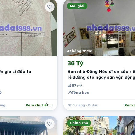
Môi giới
4 tháng trước
36 Tỷ
ớn giá sỉ đầu tư
Bán nhà Đông Hòa dĩ an sầu riê
rẻ đường oto ngay sân vận độn
📐 57 m²
ố
📍
đông hoà
àng
Xem chi tiết →
Nhà riêng · Dĩ An
Xem c
Chính chủ