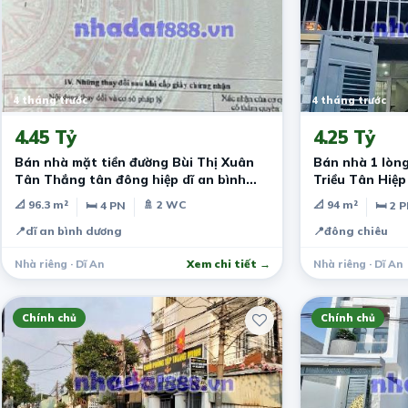
4 tháng trước
4 tháng trước
4.45 Tỷ
4.25 Tỷ
Bán nhà mặt tiền đường Bùi Thị Xuân
Bán nhà 1 lòn
Tân Thắng tân đông hiệp dĩ an bình
Triều Tân Hiệp
dương
📐 96.3 m²
🚿 2 WC
📐 94 m²
🛏 4 PN
🛏 2 
📍
dĩ an bình dương
📍
đông chiêu
Nhà riêng · Dĩ An
Xem chi tiết →
Nhà riêng · Dĩ An
Chính chủ
Chính chủ