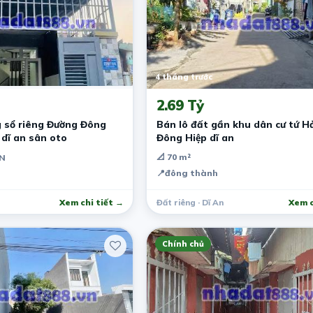
4 tháng trước
2.69 Tỷ
g sổ riêng Đường Đông
Bán lô đất gần khu dân cư tứ H
 dĩ an sân oto
Đông Hiệp dĩ an
📐 70 m²
PN
📍
đông thành
Xem chi tiết →
Đất riêng · Dĩ An
Xem c
Chính chủ