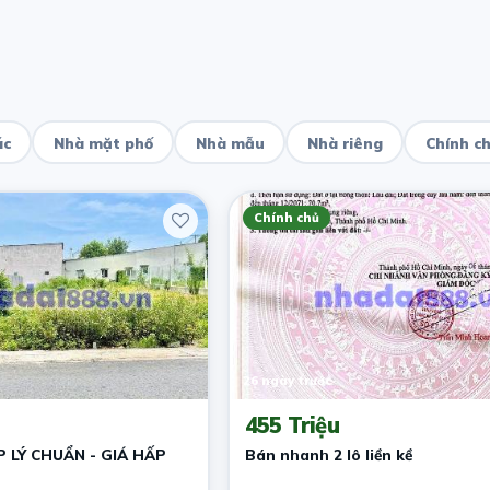
ác
Nhà mặt phố
Nhà mẫu
Nhà riêng
Chính c
Chính chủ
26 ngày trước
455 Triệu
 LÝ CHUẨN - GIÁ HẤP
Bán nhanh 2 lô liền kề