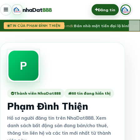
nhaDat
888
Đăng tin
×
Tin mới:
Bán nhà mặt tiền đại lộ bình dươ
TIN CỦA PHẠM ĐÌNH THIỆN
P
Thành viên NhaDat888
60 tin đang hiển thị
Phạm Đình Thiện
Hồ sơ người đăng tin trên NhaDat888. Xem
danh sách bất động sản đang bán/cho thuê,
thông tin liên hệ và các tin mới nhất từ thành