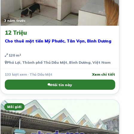
3 năm trước
12 Triệu
Cho thuê mặt tiền Mỹ Phước, Tân Vạn, Bình Dương
120 m²
Phú Lợi, Thành phố Thủ Dầu Một, Bình Dương, Việt Nam
133 lượt xem · Thủ Dầu Một
Xem chi tiết
Hỏi tin này
Môi giới