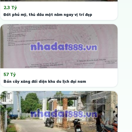
2.3 Tỷ
Đất phú mỹ, thủ dầu một nằm ngay vị trí đẹp
57 Tỷ
Bán cây xăng đối diện khu du lịch đại nam