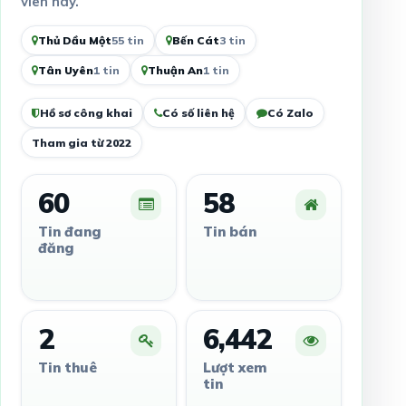
viên này.
Thủ Dầu Một
55 tin
Bến Cát
3 tin
Tân Uyên
1 tin
Thuận An
1 tin
Hồ sơ công khai
Có số liên hệ
Có Zalo
Tham gia từ 2022
60
58
Tin đang
Tin bán
đăng
2
6,442
Tin thuê
Lượt xem
tin