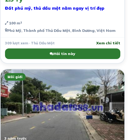
Đất phú mỹ, thủ dầu một nằm ngay vị trí đẹp
100 m²
Phú Mỹ, Thành phố Thủ Dầu Một, Bình Dương, Việt Nam
309 lượt xem · Thủ Dầu Một
Xem chi tiết
Hỏi tin này
Môi giới
3 năm trước