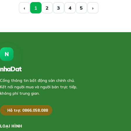
‹
1
2
3
4
5
›
N
nhaDat
888
Cổng thông tin bất động sản chính chủ.
Kết nối người mua và người bán trực tiếp,
không phí trung gian.
Hỗ trợ: 0866.058.088
LOẠI HÌNH