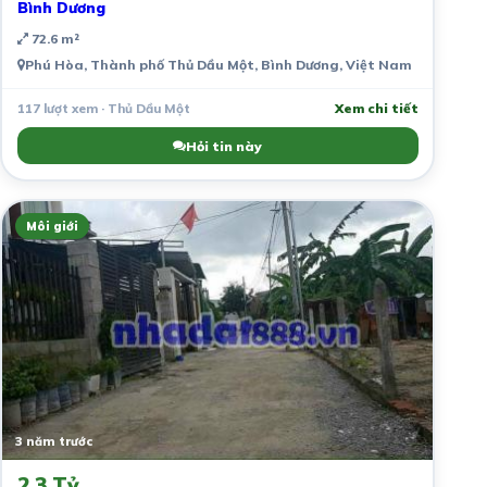
Bình Dương
72.6 m²
Phú Hòa, Thành phố Thủ Dầu Một, Bình Dương, Việt Nam
117 lượt xem · Thủ Dầu Một
Xem chi tiết
Hỏi tin này
Môi giới
3 năm trước
2.3 Tỷ