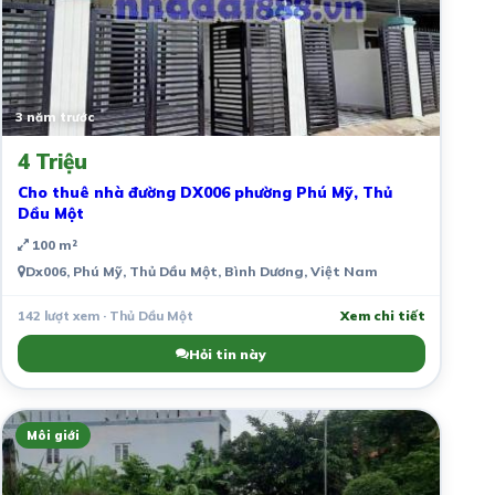
3 năm trước
4 Triệu
Cho thuê nhà đường DX006 phường Phú Mỹ, Thủ
Dầu Một
100 m²
Dx006, Phú Mỹ, Thủ Dầu Một, Bình Dương, Việt Nam
142 lượt xem · Thủ Dầu Một
Xem chi tiết
Hỏi tin này
Môi giới