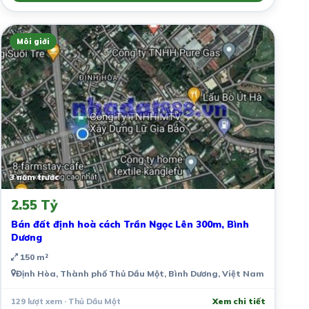
Môi giới
3 năm trước
2.55 Tỷ
Bán đất định hoà cách Trần Ngọc Lên 300m, Bình
Dương
150 m²
Định Hòa, Thành phố Thủ Dầu Một, Bình Dương, Việt Nam
129 lượt xem · Thủ Dầu Một
Xem chi tiết