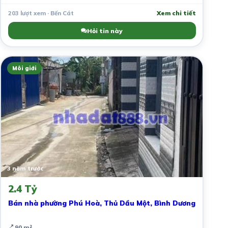
203 lượt xem · Bến Cát
Xem chi tiết
Hỏi tin này
Môi giới
3 năm trước
2.4 Tỷ
Bán nhà phường Phú Hoà, Thủ Dầu Một, Bình Dương
90 m²