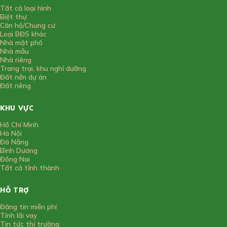
Tất cả loại hình
Biệt thự
Căn hộ/Chung cư
Loại BĐS khác
Nhà mặt phố
Nhà mẫu
Nhà riêng
Trang trại, khu nghỉ dưỡng
Đất nền dự án
Đất riêng
KHU VỰC
Hồ Chí Minh
Hà Nội
Đà Nẵng
Bình Dương
Đồng Nai
Tất cả tỉnh thành
HỖ TRỢ
Đăng tin miễn phí
Tính lãi vay
Tin tức thị trường