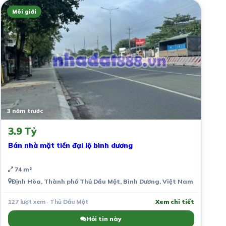
Môi giới
3 năm trước
3.9 Tỷ
Bán nhà mặt tiền đại lộ bình dương
74 m²
Định Hòa, Thành phố Thủ Dầu Một, Bình Dương, Việt Nam
127 lượt xem · Thủ Dầu Một
Xem chi tiết
Hỏi tin này