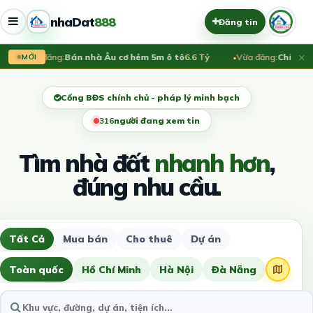
nhaDat
888
Đăng tin
×
Vừa đăng:
Bán nhà Âu cơ hẻm 5m ô tô
6.6 Tỷ
Vừa đăng:
Chính chủ
MỚI
Cổng BĐS chính chủ - pháp lý minh bạch
313
người đang xem tin
Tìm nhà đất
nhanh hơn
,
đúng nhu cầu.
Tất Cả
Mua bán
Cho thuê
Dự án
Toàn quốc
Hồ Chí Minh
Hà Nội
Đà Nẵng