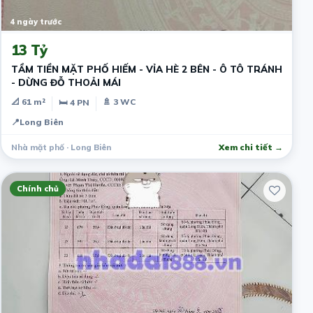
4 ngày trước
13 Tỷ
TẦM TIỀN MẶT PHỐ HIẾM - VỈA HÈ 2 BÊN - Ô TÔ TRÁNH
- DỪNG ĐỖ THOẢI MÁI
📐 61 m²
🚿 3 WC
🛏 4 PN
📍
Long Biên
Nhà mặt phố · Long Biên
Xem chi tiết →
Chính chủ