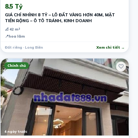
8.5 Tỷ
GIÁ CHỈ NHỈNH 8 TỶ – LÔ ĐẤT VÀNG HƠN 40M, MẶT
TIỀN RỘNG – Ô TÔ TRÁNH, KINH DOANH
📐 42 m²
📍
hoa lâm
Đất riêng · Long Biên
Xem chi tiết →
Chính chủ
4 ngày trước