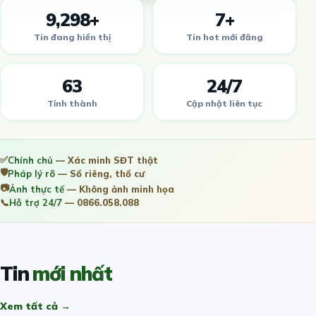
9,298+
7+
Tin đang hiển thị
Tin hot mới đăng
63
24/7
Tỉnh thành
Cập nhật liên tục
✅
Chính chủ
— Xác minh SĐT thật
🛡️
Pháp lý rõ
— Sổ riêng, thổ cư
📷
Ảnh thực tế
— Không ảnh minh họa
📞
Hỗ trợ 24/7
— 0866.058.088
Tin
mới nhất
Xem tất cả →