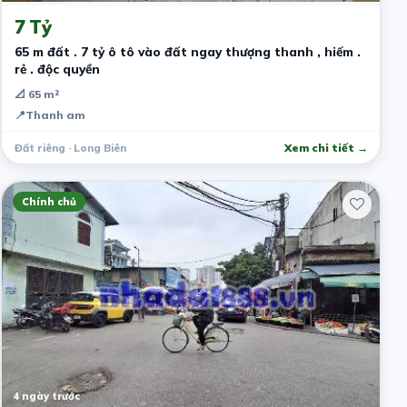
7 Tỷ
65 m đất . 7 tỷ ô tô vào đất ngay thượng thanh , hiếm .
rẻ . độc quyền
📐 65 m²
📍
Thanh am
Đất riêng · Long Biên
Xem chi tiết →
Chính chủ
4 ngày trước