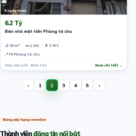
5 ngày trước
6.2 Tỷ
Bán nhà mặt tiền Phùng tá chu
📐 36 m²
🚿 2 WC
🛏 2 PN
📍
70 Phùng tá chu
Nhà mặt phố · Bình Tân
Xem chi tiết →
‹
1
2
3
4
5
›
Bảng xếp hạng member
Thành viên
đăng tin nổi bật