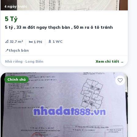
4 ngày trước
5 Tỷ
5 tỷ , 33 m đất ngay thạch bàn , 50 m ra ô tô tránh
📐 32.7 m²
🚿 1 WC
🛏 1 PN
📍
thạch bàn
Nhà riêng · Long Biên
Xem chi tiết →
Chính chủ