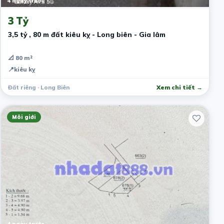
4 ngày trước
3 Tỷ
3,5 tỷ , 80 m đất kiêu kỵ - Long biên - Gia lâm
📐 80 m²
📍
kiêu kỵ
Đất riêng · Long Biên
Xem chi tiết →
Môi giới
4 ngày trước