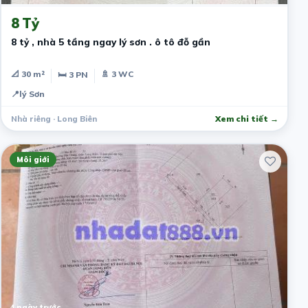
8 Tỷ
8 tỷ , nhà 5 tầng ngay lý sơn . ô tô đỗ gần
📐 30 m²
🚿 3 WC
🛏 3 PN
📍
lý Sơn
Nhà riêng · Long Biên
Xem chi tiết →
Môi giới
4 ngày trước