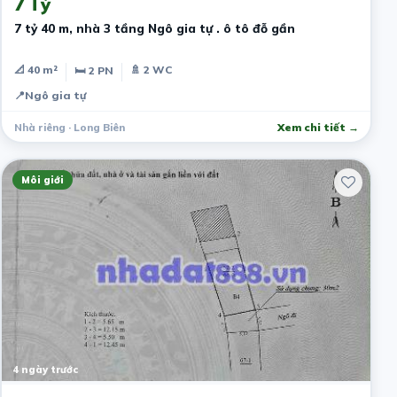
7 Tỷ
7 tỷ 40 m, nhà 3 tầng Ngô gia tự . ô tô đỗ gần
📐 40 m²
🚿 2 WC
🛏 2 PN
📍
Ngô gia tự
Nhà riêng · Long Biên
Xem chi tiết →
Môi giới
4 ngày trước