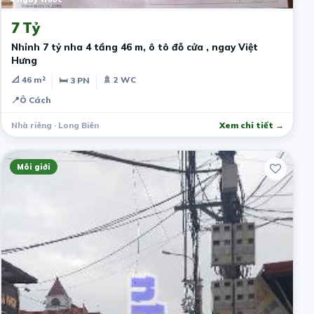
7 Tỷ
Nhỉnh 7 tỷ nha 4 tầng 46 m, ô tô đỗ cửa , ngay Việt
Hưng
📐 46 m²
🚿 2 WC
🛏 3 PN
📍
Ô Cách
Nhà riêng · Long Biên
Xem chi tiết →
Môi giới