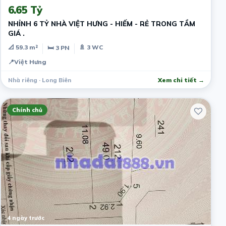
6.65 Tỷ
NHỈNH 6 TỶ NHÀ VIỆT HƯNG - HIẾM - RẺ TRONG TẦM
GIÁ .
📐 59.3 m²
🚿 3 WC
🛏 3 PN
📍
Việt Hưng
Nhà riêng · Long Biên
Xem chi tiết →
Chính chủ
4 ngày trước