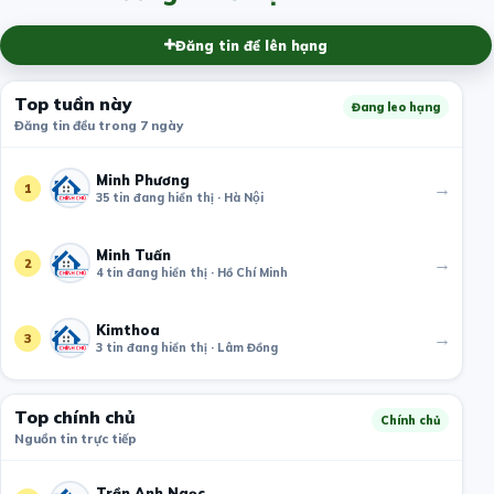
Đăng tin để lên hạng
Top tuần này
Đang leo hạng
Đăng tin đều trong 7 ngày
Minh Phương
→
1
35 tin đang hiển thị · Hà Nội
Minh Tuấn
→
2
4 tin đang hiển thị · Hồ Chí Minh
Kimthoa
→
3
3 tin đang hiển thị · Lâm Đồng
Top chính chủ
Chính chủ
Nguồn tin trực tiếp
Trần Anh Ngọc