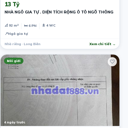
13 Tỷ
NHÀ NGÔ GIA TỰ . DIỆN TÍCH RỘNG Ô TÔ NGÕ THÔNG
📐 92 m²
🚿 4 WC
🛏 6 PN
📍
Ngô gia tự
Nhà riêng · Long Biên
Xem chi tiết →
Môi giới
4 ngày trước