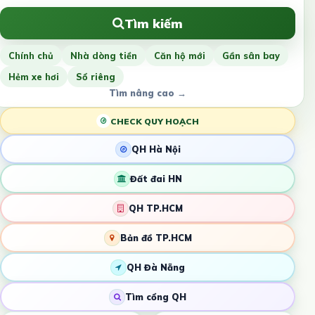
Tìm kiếm
Chính chủ
Nhà dòng tiền
Căn hộ mới
Gần sân bay
Hẻm xe hơi
Sổ riêng
Tìm nâng cao →
CHECK QUY HOẠCH
QH Hà Nội
Đất đai HN
QH TP.HCM
Bản đồ TP.HCM
QH Đà Nẵng
Tìm cổng QH