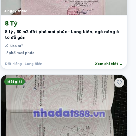
4 ngày trước
8 Tỷ
8 tỷ , 60 m2 đất phố mai phúc - Long biên, ngõ nông ô
tô đỗ gần
📐 59.4 m²
📍
phố mai phúc
Đất riêng · Long Biên
Xem chi tiết →
Môi giới