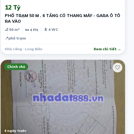
12 Tỷ
PHỐ TRẠM 50 M . 6 TẦNG CÓ THANG MÁY - GARA Ô TÔ
RA VÀO
📐 50 m²
🚿 4 WC
🛏 4 PN
📍
phố trạm
Nhà riêng · Long Biên
Xem chi tiết →
Chính chủ
4 ngày trước