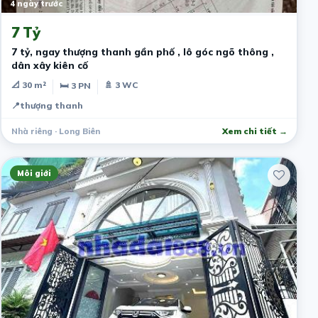
4 ngày trước
7 Tỷ
7 tỷ, ngay thượng thanh gần phố , lô góc ngõ thông ,
dân xây kiên cố
📐 30 m²
🚿 3 WC
🛏 3 PN
📍
thượng thanh
Nhà riêng · Long Biên
Xem chi tiết →
Môi giới