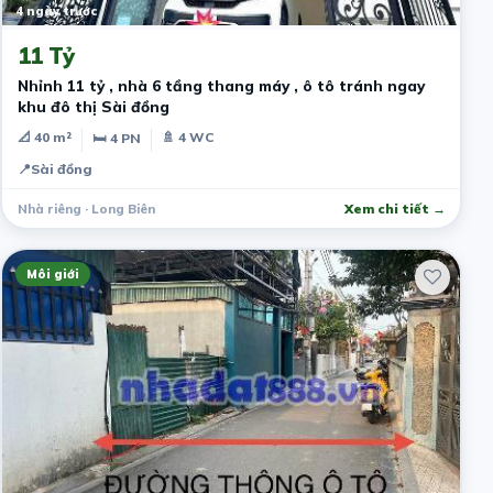
4 ngày trước
11 Tỷ
Nhỉnh 11 tỷ , nhà 6 tầng thang máy , ô tô tránh ngay
khu đô thị Sài đồng
📐 40 m²
🚿 4 WC
🛏 4 PN
📍
Sài đồng
Nhà riêng · Long Biên
Xem chi tiết →
Môi giới