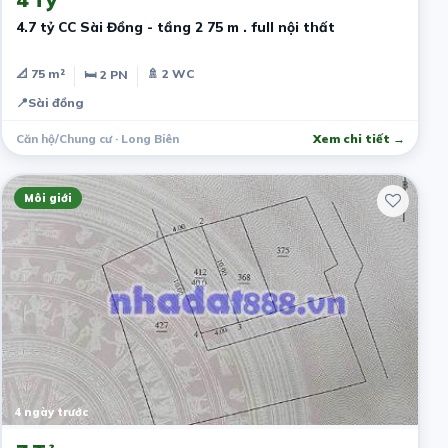
4.7 tỷ CC Sài Đồng - tầng 2 75 m . full nội thất
📐 75 m²
🚿 2 WC
🛏 2 PN
📍
Sài đồng
Căn hộ/Chung cư · Long Biên
Xem chi tiết →
Môi giới
4 ngày trước