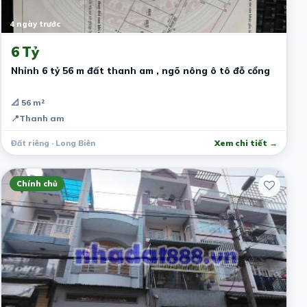
4 ngày trước
6 Tỷ
Nhỉnh 6 tỷ 56 m đất thanh am , ngõ nông ô tô đỗ cổng
📐 56 m²
📍
Thanh am
Đất riêng · Long Biên
Xem chi tiết →
Chính chủ