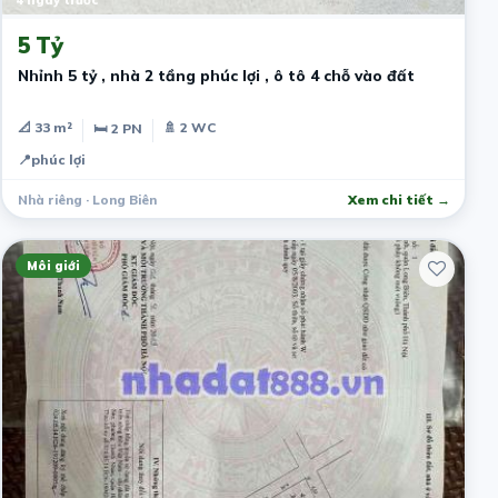
5 Tỷ
Nhỉnh 5 tỷ , nhà 2 tầng phúc lợi , ô tô 4 chỗ vào đất
📐 33 m²
🚿 2 WC
🛏 2 PN
📍
phúc lợi
Nhà riêng · Long Biên
Xem chi tiết →
Môi giới