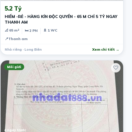
5.2 Tỷ
HIẾM -RẺ - HÀNG KÍN ĐỘC QUYỀN - 65 M CHỈ 5 TỶ NGAY
THANH AM
📐 65 m²
🚿 1 WC
🛏 2 PN
📍
Thanh am
Nhà riêng · Long Biên
Xem chi tiết →
Môi giới
4 ngày trước