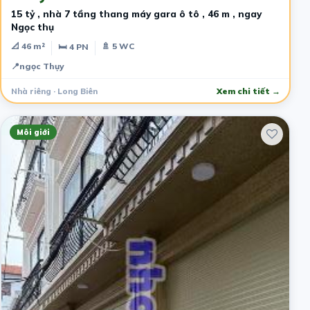
15 tỷ , nhà 7 tầng thang máy gara ô tô , 46 m , ngay
Ngọc thụ
📐 46 m²
🚿 5 WC
🛏 4 PN
📍
ngọc Thụy
Nhà riêng · Long Biên
Xem chi tiết →
Môi giới