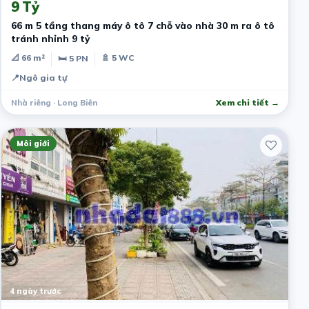
9 Tỷ
66 m 5 tầng thang máy ô tô 7 chỗ vào nhà 30 m ra ô tô
tránh nhỉnh 9 tỷ
📐 66 m²
🚿 5 WC
🛏 5 PN
📍
Ngô gia tự
Nhà riêng · Long Biên
Xem chi tiết →
Môi giới
4 ngày trước