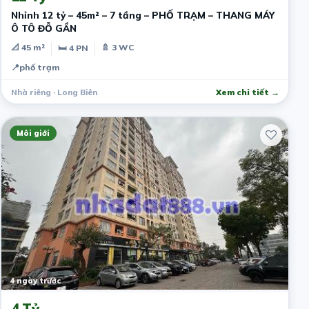
Nhỉnh 12 tỷ – 45m² – 7 tầng – PHỐ TRẠM – THANG MÁY
Ô TÔ ĐỖ GẦN
📐 45 m²
🚿 3 WC
🛏 4 PN
📍
phố trạm
Nhà riêng · Long Biên
Xem chi tiết →
Môi giới
4 ngày trước
4 Tỷ