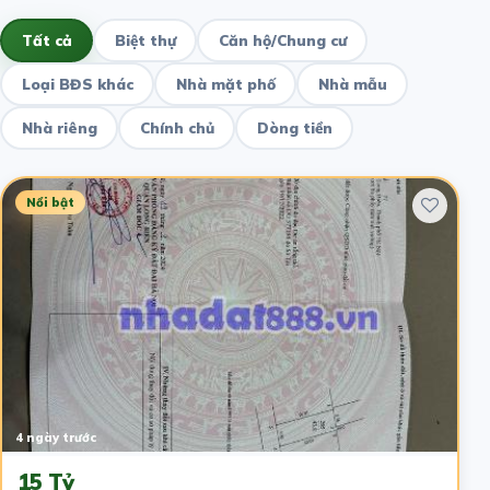
Tất cả
Biệt thự
Căn hộ/Chung cư
Loại BĐS khác
Nhà mặt phố
Nhà mẫu
Nhà riêng
Chính chủ
Dòng tiền
Nổi bật
4 ngày trước
15 Tỷ