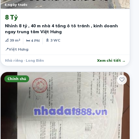
4 ngày trước
8 Tỷ
Nhỉnh 8 tỷ , 40 m nhà 4 tầng ô tô tránh , kinh doanh
ngay trung tâm Việt Hưng
📐 39 m²
🚿 3 WC
🛏 4 PN
📍
Việt Hưng
Nhà riêng · Long Biên
Xem chi tiết →
Chính chủ