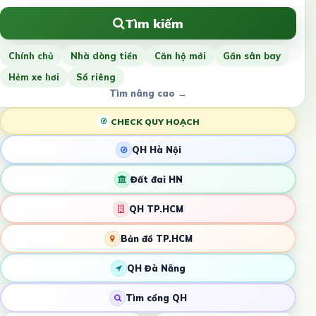
Tìm kiếm
Chính chủ
Nhà dòng tiền
Căn hộ mới
Gần sân bay
Hẻm xe hơi
Sổ riêng
Tìm nâng cao →
CHECK QUY HOẠCH
QH Hà Nội
Đất đai HN
QH TP.HCM
Bản đồ TP.HCM
QH Đà Nẵng
Tìm cổng QH