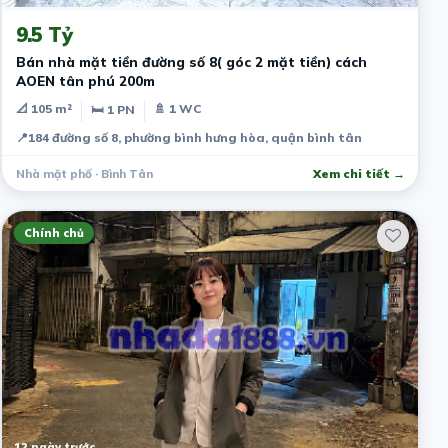
9.5 Tỷ
Bán nhà mặt tiền đường số 8( góc 2 mặt tiền) cách
AOEN tân phú 200m
📐 105 m²
🚿 1 WC
🛏 1 PN
📍
184 đường số 8, phường bình hưng hòa, quận bình tân
Nhà mặt phố · Bình Tân
Xem chi tiết →
Chính chủ
12 ngày trước