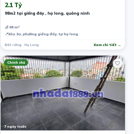
2.1 Tỷ
98m2 tại giếng đáy , hạ long, quảng ninh
📐 98 m²
📍
khu 3a, phường giếng đáy, tp hạ long
Đất riêng · Hạ Long
Xem chi tiết →
Chính chủ
7 ngày trước