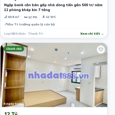
Ngộp bank cần bán gấp nhà dòng tiền gần 500 tr/ năm
12 phòng khép kín 7 tầng
📐 60.8 m²
🚿 12 WC
🛏 12 PN
📍
Khu Tt trường quản lý cán bộ
Loại BĐS khác · Thanh Trì
Xem chi tiết →
Chính chủ
6 ngày trước
12 Tỷ