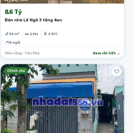
8.6 Tỷ
Bán nhà Lê Ngã 3 tầng 4wc
📐 54 m²
🚿 4 WC
🛏 3 PN
📍
lê ngã
Nhà riêng · Tân Phú
Xem chi tiết →
Chính chủ