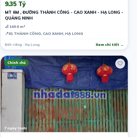
9.35 Tỷ
MT 6M , ĐƯỜNG THÀNH CÔNG - CAO XANH - HẠ LONG -
QUẢNG NINH
📐 140.6 m²
📍
01 THÀNH CÔNG, CAO XANH, HẠ LONG
Đất riêng · Hạ Long
Xem chi tiết →
Chính chủ
7 ngày trước