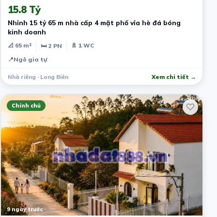
15.8 Tỷ
Nhỉnh 15 tỷ 65 m nhà cấp 4 mặt phố vỉa hè đá bóng
kinh doanh
📐 65 m²
🚿 1 WC
🛏 2 PN
📍
Ngô gia tự
Nhà riêng · Long Biên
Xem chi tiết →
Chính chủ
9 ngày trước