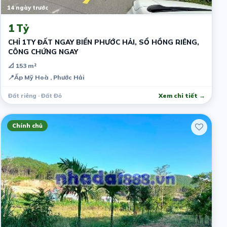
14 ngày trước
1 Tỷ
CHỈ 1TY ĐẤT NGAY BIỂN PHƯỚC HẢI, SỔ HỒNG RIÊNG,
CÔNG CHỨNG NGAY
📐 153 m²
📍
Ấp Mỹ Hoà , Phước Hải
Đất riêng · Đất Đỏ
Xem chi tiết →
Chính chủ