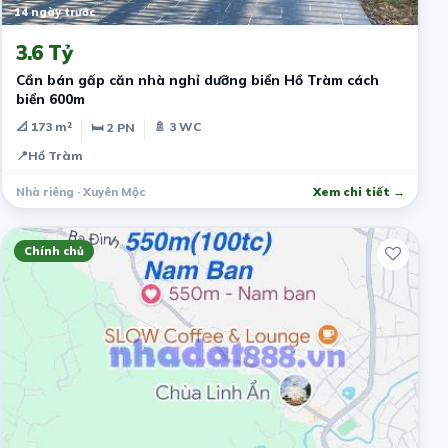
14 ngày trước
3.6 Tỷ
Cần bán gấp căn nhà nghỉ dưỡng biển Hồ Tràm cách
biển 600m
📐 173 m²
🚿 3 WC
🛏 2 PN
📍
Hồ Tràm
Nhà riêng · Xuyên Mộc
Xem chi tiết →
Chính chủ