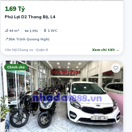
1.69 Tỷ
Phú Lợi D2 Thang Bộ, L4
📐 44 m²
🚿 1 WC
🛏 1 PN
📍
35A Trịnh Quang Nghị
Căn hộ/Chung cư · Quận 8
Xem chi tiết →
Chính chủ
12 ngày trước