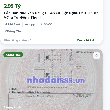
2.95 Tỷ
Cần Bán Nhà Ven Đà Lạt – An Cư Tiện Nghi, Đầu Tư Bền
Vững Tại Đông Thanh
📐 140.6 m²
🚿 3 WC
🛏 4 PN
📍
Đông Thanh
Nhà riêng · Lâm Hà
Xem chi tiết →
Chính chủ
9 ngày trước