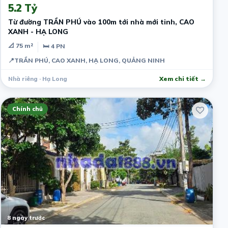
5.2 Tỷ
Từ đường TRẦN PHÚ vào 100m tới nhà mới tinh, CAO
XANH - HẠ LONG
📐 75 m²
🛏 4 PN
📍
TRẦN PHÚ, CAO XANH, HẠ LONG, QUẢNG NINH
Nhà riêng · Hạ Long
Xem chi tiết →
Chính chủ
8 ngày trước