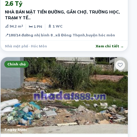
2.6 Tỷ
NHÀ BÁN MẶT TIỀN ĐƯỜNG, GẦN CHỢ, TRƯỜNG HỌC,
TRẠM Y TẾ..
📐 94.2 m²
🚿 1 WC
🛏 1 PN
📍
180/14 đường nhị bình 8 , xã Đông Thạnh,huyện hóc môn
Nhà mặt phố · Hóc Môn
Xem chi tiết →
Chính chủ
7 ngày trước