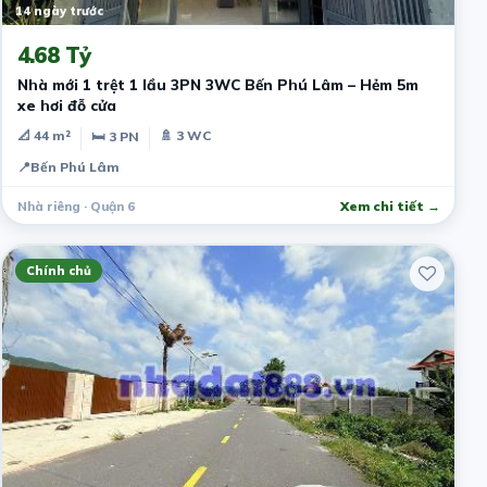
14 ngày trước
4.68 Tỷ
Nhà mới 1 trệt 1 lầu 3PN 3WC Bến Phú Lâm – Hẻm 5m
xe hơi đỗ cửa
📐 44 m²
🚿 3 WC
🛏 3 PN
📍
Bến Phú Lâm
Nhà riêng · Quận 6
Xem chi tiết →
Chính chủ