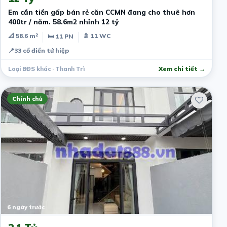
Em cần tiền gấp bán rẻ căn CCMN đang cho thuê hơn
400tr / năm. 58.6m2 nhỉnh 12 tỷ
📐 58.6 m²
🚿 11 WC
🛏 11 PN
📍
33 cổ điển tứ hiệp
Loại BĐS khác · Thanh Trì
Xem chi tiết →
Chính chủ
6 ngày trước