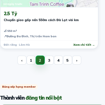
14 ngày trước
2.5 Tỷ
Chuyển giao gấp nền 550m cách Đà Lạt vài km
📐 550 m²
📍
Đường Ba Đình, Thị trấn Nam ban
Đất riêng · Lâm Hà
Xem chi tiết →
‹
1
2
3
4
5
›
Bảng xếp hạng member
Thành viên
đăng tin nổi bật