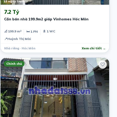
13 ngày trước
7.2 Tỷ
Cần bán nhà 199.9m2 giáp Vinhomes Hóc Môn
📐 199.9 m²
🚿 1 WC
🛏 1 PN
📍
Huỳnh Thị Mài
Nhà riêng · Hóc Môn
Xem chi tiết →
Chính chủ