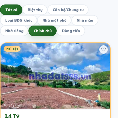
Tất cả
Biệt thự
Căn hộ/Chung cư
Loại BĐS khác
Nhà mặt phố
Nhà mẫu
Nhà riêng
Chính chủ
Dòng tiền
Nổi bật
6 ngày trước
1.4 Tỷ