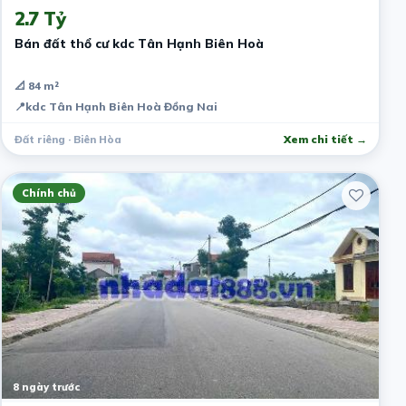
2.7 Tỷ
Bán đất thổ cư kdc Tân Hạnh Biên Hoà
📐 84 m²
📍
kdc Tân Hạnh Biên Hoà Đồng Nai
Đất riêng · Biên Hòa
Xem chi tiết →
Chính chủ
8 ngày trước