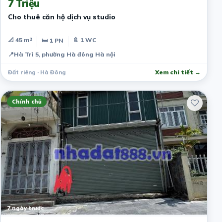
7 Triệu
Cho thuê căn hộ dịch vụ studio
📐 45 m²
🚿 1 WC
🛏 1 PN
📍
Hà Trì 5, phường Hà đông Hà nội
Đất riêng · Hà Đông
Xem chi tiết →
Chính chủ
7 ngày trước