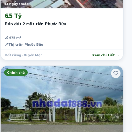
14 ngày trước
6.5 Tỷ
Bán đất 2 mặt tiền Phước Bữu
📐 675 m²
📍
Thị trấn Phước Bữu
Đất riêng · Xuyên Mộc
Xem chi tiết →
Chính chủ