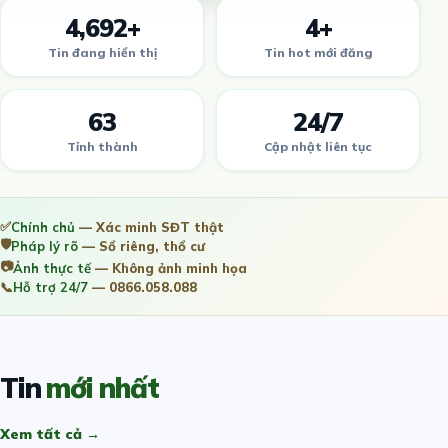
4,692+
4+
Tin đang hiển thị
Tin hot mới đăng
63
24/7
Tỉnh thành
Cập nhật liên tục
✅
Chính chủ
— Xác minh SĐT thật
🛡️
Pháp lý rõ
— Sổ riêng, thổ cư
📷
Ảnh thực tế
— Không ảnh minh họa
📞
Hỗ trợ 24/7
— 0866.058.088
Tin
mới nhất
Xem tất cả →