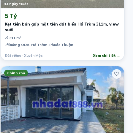
14 ngày trước
5 Tỷ
Kẹt tiền bán gấp mặt tiền đất biển Hồ Tràm 311m, view
suối
📐 311 m²
📍
Đường ODA, Hồ Tràm, Phước Thuận
Đất riêng · Xuyên Mộc
Xem chi tiết →
Chính chủ