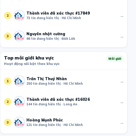
Thành viên đã xác thực #17849
→
2
72 tin đang hiển thị · Hồ Chí Minh
Nguyễn nhật cường
→
3
66 tin đang hiển thị · Đắk Lắk
Top môi giới khu vực
Môi giới
Hoạt động nổi bật theo khu vực
Trần Thị Thuý Nhàn
→
1
250 tin đang hiển thị · Hồ Chí Minh
Thành viên đã xác thực #16026
→
2
144 tin đang hiển thị · Long An
Hoàng Mạnh Phúc
→
3
121 tin đang hiển thị · Hồ Chí Minh