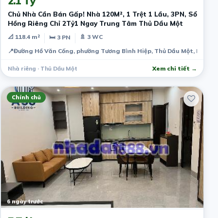
2.1 Tỷ
Chủ Nhà Cần Bán Gấp! Nhà 120M², 1 Trệt 1 Lầu, 3PN, Sổ
Hồng Riêng Chỉ 2Tỷ1 Ngay Trung Tâm Thủ Dầu Một
📐 118.4 m²
🚿 3 WC
🛏 3 PN
📍
Đường Hồ Văn Cống, phường Tương Bình Hiệp, Thủ Dầu Một, Bình D
Nhà riêng · Thủ Dầu Một
Xem chi tiết →
Chính chủ
6 ngày trước