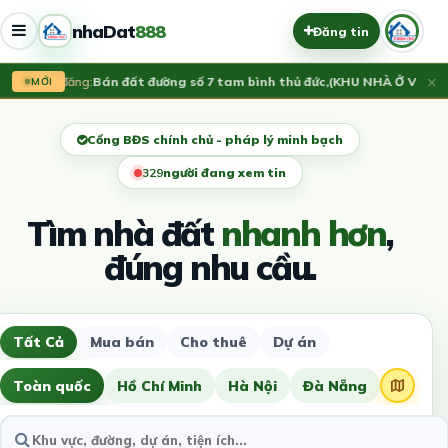
nhaDat
888
Đăng tin
×
Vừa đăng:
Bán đất đường số 7 tam bình thủ đức,(KHU NHÀ Ở VẠN X
MỚI
Cổng BĐS chính chủ - pháp lý minh bạch
333
người đang xem tin
Tìm nhà đất
nhanh hơn
,
đúng nhu cầu.
Tất Cả
Mua bán
Cho thuê
Dự án
Toàn quốc
Hồ Chí Minh
Hà Nội
Đà Nẵng