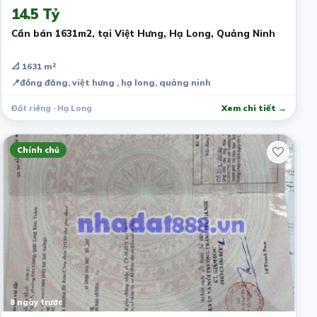
14.5 Tỷ
Cần bán 1631m2, tại Việt Hưng, Hạ Long, Quảng Ninh
📐 1631 m²
📍
đồng đăng, việt hưng , hạ long, quảng ninh
Đất riêng · Hạ Long
Xem chi tiết →
Chính chủ
8 ngày trước