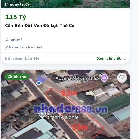
14 ngày trước
1.15 Tỷ
Cần Bán Đất Ven Đà Lạt Thổ Cư
📐 309 m²
📍
Nam ban lâm hà
Đất riêng · Lâm Hà
Xem chi tiết →
Chính chủ