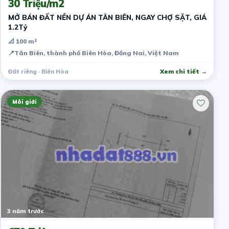
30 Triệu/m2
MỞ BÁN ĐẤT NỀN DỰ ÁN TÂN BIÊN, NGAY CHỢ SẶT, GIÁ
1.2Tỷ
📐 100 m²
📍
Tân Biên, thành phố Biên Hòa, Đồng Nai, Việt Nam
Đất riêng · Biên Hòa
Xem chi tiết →
Môi giới
3 năm trước