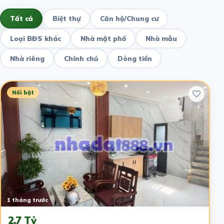
Tất cả
Biệt thự
Căn hộ/Chung cư
Loại BĐS khác
Nhà mặt phố
Nhà mẫu
Nhà riêng
Chính chủ
Dòng tiền
Nổi bật
1 tháng trước
2.7 Tỷ