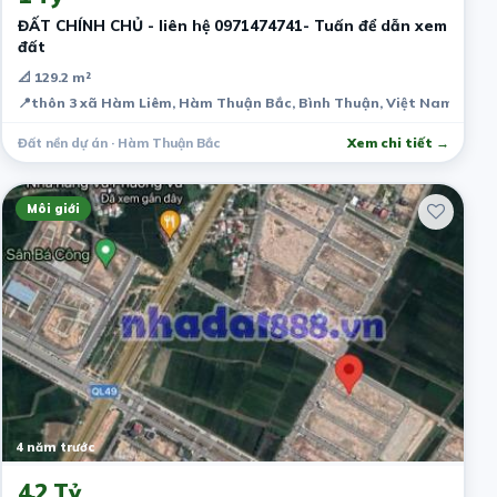
ĐẤT CHÍNH CHỦ - liên hệ 0971474741- Tuấn để dẫn xem
đất
📐 129.2 m²
📍
thôn 3 xã Hàm Liêm, Hàm Thuận Bắc, Bình Thuận, Việt Nam
Đất nền dự án · Hàm Thuận Bắc
Xem chi tiết →
Môi giới
4 năm trước
4.2 Tỷ