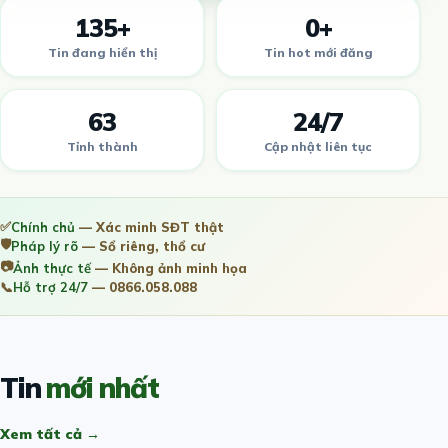
135+
0+
Tin đang hiển thị
Tin hot mới đăng
63
24/7
Tỉnh thành
Cập nhật liên tục
✅
Chính chủ
— Xác minh SĐT thật
🛡️
Pháp lý rõ
— Sổ riêng, thổ cư
📷
Ảnh thực tế
— Không ảnh minh họa
📞
Hỗ trợ 24/7
— 0866.058.088
Tin
mới nhất
Xem tất cả →