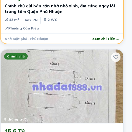
​Chính chủ gửi bán căn nhà nhỏ xinh, ấm cúng ngay lõi
trung tâm Quận Phú Nhuận
📐 13 m²
🚿 2 WC
🛏 2 PN
📍
Phường Cầu Kiệu
Nhà mặt phố · Phú Nhuận
Xem chi tiết →
Chính chủ
8 tháng trước
15.6 Tỷ