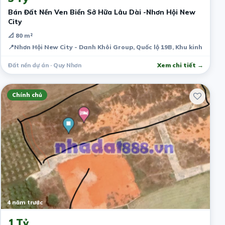
Bán Đất Nền Ven Biển Sở Hữa Lâu Dài -Nhơn Hội New
City
📐 80 m²
📍
Nhơn Hội New City - Danh Khôi Group, Quốc lộ 19B, Khu kinh tế, T
Đất nền dự án · Quy Nhơn
Xem chi tiết →
Chính chủ
4 năm trước
1 Tỷ