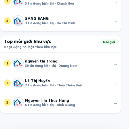
→
2
3 tin đang hiển thị · Khánh Hòa
SANG SANG
→
3
3 tin đang hiển thị · Hồ Chí Minh
Top môi giới khu vực
Môi giới
Hoạt động nổi bật theo khu vực
nguyễn thị trang
→
1
39 tin đang hiển thị · Quảng Nam
Lê Thị Huyền
→
2
7 tin đang hiển thị · Thừa Thiên Huế
Nguyen Thi Thuy Hang
→
3
5 tin đang hiển thị · Bình Dương