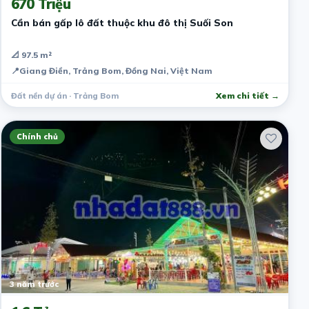
670 Triệu
Cần bán gấp lô đất thuộc khu đô thị Suối Son
📐 97.5 m²
📍
Giang Điền, Trảng Bom, Đồng Nai, Việt Nam
Đất nền dự án · Trảng Bom
Xem chi tiết →
Chính chủ
3 năm trước