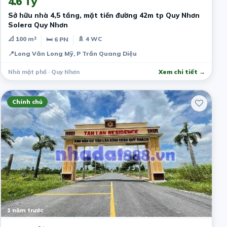
4.6 Tỷ
Sở hữu nhà 4,5 tầng, mặt tiền đường 42m tp Quy Nhơn
Solera Quy Nhơn
📐 100 m²
🚿 4 WC
🛏 6 PN
📍
Long Vân Long Mỹ, P Trần Quang Diệu
Nhà mặt phố · Quy Nhơn
Xem chi tiết →
Chính chủ
1 năm trước