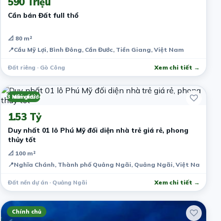
590 Triệu
Cần bán Đất full thổ
📐 80 m²
📍
Cầu Mỹ Lợi, Bình Đông, Cần Đước, Tiền Giang, Việt Nam
Đất riêng · Gò Công
Xem chi tiết →
3 năm trước
Môi giới
1.53 Tỷ
Duy nhất 01 lô Phú Mỹ đối diện nhà trẻ giá rẻ, phong
thủy tốt
📐 100 m²
📍
Nghĩa Chánh, Thành phố Quảng Ngãi, Quảng Ngãi, Việt Nam
Đất nền dự án · Quảng Ngãi
Xem chi tiết →
Chính chủ