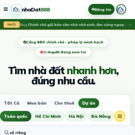
nhaDat
888
Đăng tin
×
Vừa đăng:
​Chính chủ gửi bán căn nhà nhỏ xinh, ấm cúng ngay lõi tru
MỚI
Cổng BĐS chính chủ - pháp lý minh bạch
315
người đang xem tin
Tìm nhà đất
nhanh hơn
,
đúng nhu cầu.
Tất Cả
Mua bán
Cho thuê
Dự án
Toàn quốc
Hồ Chí Minh
Hà Nội
Đà Nẵng