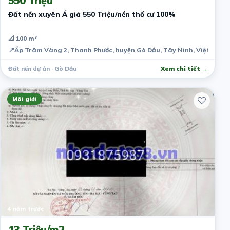
550 Triệu
Đất nền xuyên Á giá 550 Triệu/nền thổ cư 100%
📐 100 m²
📍
Ấp Trâm Vàng 2, Thanh Phước, huyện Gò Dầu, Tây Ninh, Việt Nam
Đất nền dự án · Gò Dầu
Xem chi tiết →
Môi giới
4 năm trước
13 Triệu/m2