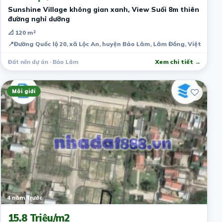
Sunshine Village không gian xanh, View Suối 8m thiên
đường nghỉ dưỡng
📐 120 m²
📍
Đường Quốc lộ 20, xã Lộc An, huyện Bảo Lâm, Lâm Đồng, Việt Nam
Đất nền dự án · Bảo Lâm
Xem chi tiết →
Môi giới
4 năm trước
15.8 Triệu/m2