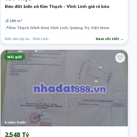
Bán đất biển xã Kim Thạch - Vĩnh Linh giá rẻ bèo
📐 185 m²
📍
Kim Thạch (Vĩnh Kim) Vĩnh Linh, Quảng Trị, Việt Nam
Đất nền dự án · Vĩnh Linh
Xem chi tiết →
Môi giới
4 năm trước
2.548 Tỷ