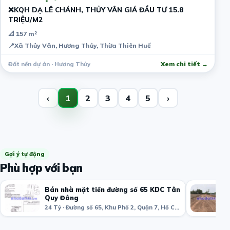
❌KQH DẠ LÊ CHÁNH, THỦY VÂN GIÁ ĐẦU TƯ 15.8
TRIỆU/M2
📐 157 m²
📍
Xã Thủy Vân, Hương Thủy, Thừa Thiên Huế
Đất nền dự án · Hương Thủy
Xem chi tiết →
‹
1
2
3
4
5
›
Gợi ý tự động
Phù hợp với bạn
Bán nhà mặt tiền đường số 65 KDC Tân
Quy Đông
24 Tỷ · Đường số 65, Khu Phố 2, Quận 7, Hồ Chí Minh, Việt Nam