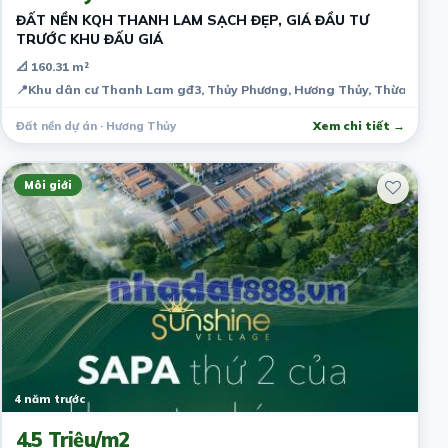
ĐẤT NỀN KQH THANH LAM SẠCH ĐẸP, GIÁ ĐẦU TƯ
TRƯỚC KHU ĐẤU GIÁ
📐 160.31 m²
📍
Khu dân cư Thanh Lam gđ3, Thủy Phương, Hương Thủy, Thừa Thiên
Đất nền dự án · Hương Thủy
Xem chi tiết →
Môi giới
4 năm trước
4.5 Triệu/m2