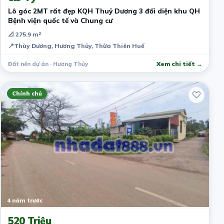
Lô góc 2MT rất đẹp KQH Thuỷ Dương 3 đối diện khu QH
Bệnh viện quốc tế và Chung cư
📐 275.9 m²
📍
Thùy Dương, Hương Thủy, Thừa Thiên Huế
Đất nền dự án · Hương Thủy
Xem chi tiết →
Chính chủ
4 năm trước
520 Triệu