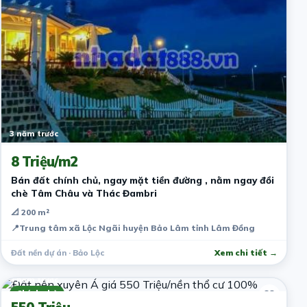
3 năm trước
8 Triệu/m2
Bán đất chính chủ, ngay mặt tiền đường , nằm ngay đồi
chè Tâm Châu và Thác Đambri
📐 200 m²
📍
Trung tâm xã Lộc Ngãi huyện Bảo Lâm tỉnh Lâm Đồng
Đất nền dự án · Bảo Lộc
Xem chi tiết →
4 năm trước
Chính chủ