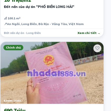
Đất nền của dự án "PHỐ BIỂN LONG HẢI"
📐 100.1 m²
📍
An Ngãi, Long Điền, Bà Rịa - Vũng Tàu, Việt Nam
Đất nền dự án · Long Điền
Xem chi tiết →
Chính chủ
4 năm trước
690 Triệu