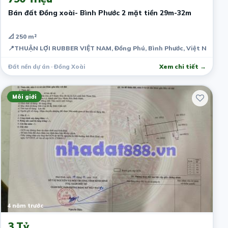
Bán đất Đồng xoài- Bình Phước 2 mặt tiền 29m-32m
📐 250 m²
📍
THUẬN LỢI RUBBER VIỆT NAM, Đồng Phú, Bình Phước, Việt Nam
Đất nền dự án · Đồng Xoài
Xem chi tiết →
Môi giới
4 năm trước
3 Tỷ