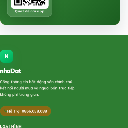
Quét để cài app
N
nhaDat
888
Cổng thông tin bất động sản chính chủ.
Kết nối người mua và người bán trực tiếp,
không phí trung gian.
Hỗ trợ: 0866.058.088
LOẠI HÌNH