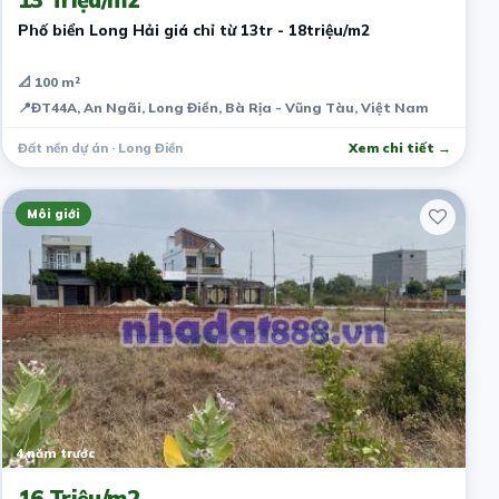
Phố biển Long Hải giá chỉ từ 13tr - 18triệu/m2
📐 100 m²
📍
ĐT44A, An Ngãi, Long Điền, Bà Rịa - Vũng Tàu, Việt Nam
Đất nền dự án · Long Điền
Xem chi tiết →
Môi giới
4 năm trước
16 Triệu/m2