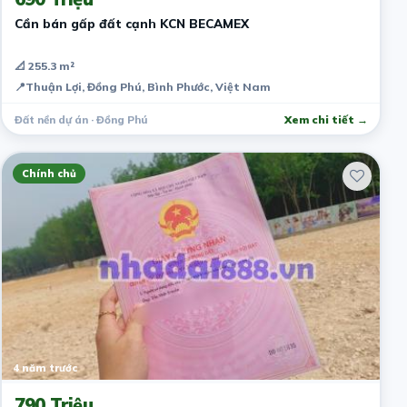
Cần bán gấp đất cạnh KCN BECAMEX
📐 255.3 m²
📍
Thuận Lợi, Đồng Phú, Bình Phước, Việt Nam
Đất nền dự án · Đồng Phú
Xem chi tiết →
Chính chủ
4 năm trước
790 Triệu