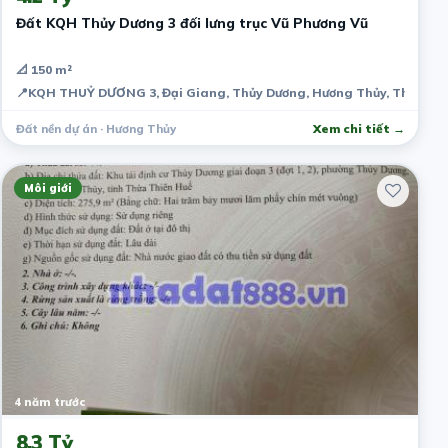
Đất KQH Thủy Dương 3 đối lưng trục Vũ Phương Vũ
📐 150 m²
📍
KQH THUỶ DƯƠNG 3, Đại Giang, Thủy Dương, Hương Thủy, Thừa Th
Đất nền dự án · Hương Thủy
Xem chi tiết →
Môi giới
4 năm trước
8.3 Tỷ