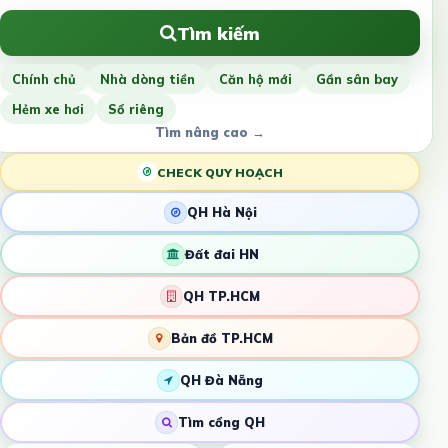
Tìm kiếm
Chính chủ
Nhà dòng tiền
Căn hộ mới
Gần sân bay
Hẻm xe hơi
Sổ riêng
Tìm nâng cao →
CHECK QUY HOẠCH
QH Hà Nội
Đất đai HN
QH TP.HCM
Bản đồ TP.HCM
QH Đà Nẵng
Tìm cổng QH