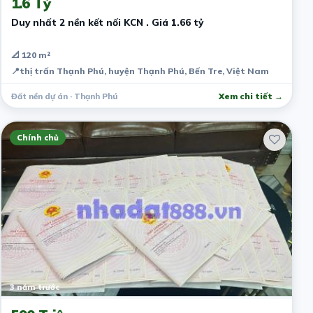
1.6 Tỷ
Duy nhất 2 nền kết nối KCN . Giá 1.66 tỷ
📐 120 m²
📍
thị trấn Thạnh Phú, huyện Thạnh Phú, Bến Tre, Việt Nam
Đất nền dự án · Thạnh Phú
Xem chi tiết →
Chính chủ
3 năm trước