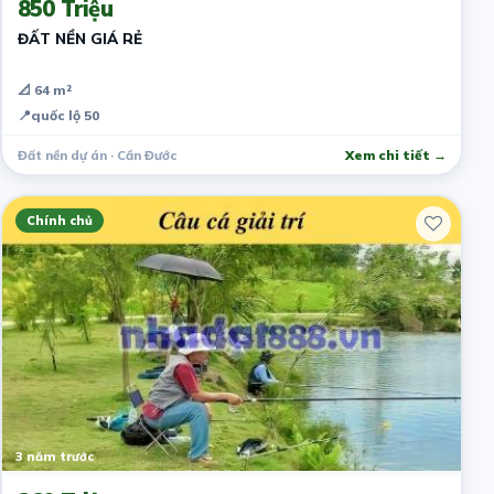
850 Triệu
ĐẤT NỀN GIÁ RẺ
📐 64 m²
📍
quốc lộ 50
Đất nền dự án · Cần Đước
Xem chi tiết →
Chính chủ
3 năm trước