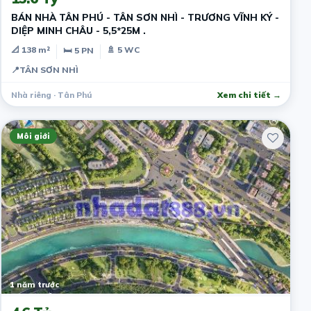
BÁN NHÀ TÂN PHÚ - TÂN SƠN NHÌ - TRƯƠNG VĨNH KÝ -
DIỆP MINH CHÂU - 5,5*25M .
📐 138 m²
🚿 5 WC
🛏 5 PN
📍
TÂN SƠN NHÌ
Nhà riêng · Tân Phú
Xem chi tiết →
Môi giới
1 năm trước