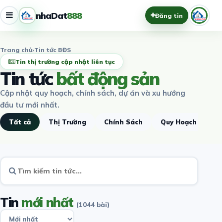
nhaDat
888
Đăng tin
Trang chủ
›
Tin tức BĐS
Tin thị trường cập nhật liên tục
Tin tức
bất động sản
Cập nhật quy hoạch, chính sách, dự án và xu hướng
đầu tư mới nhất.
Tất cả
Thị Trường
Chính Sách
Quy Hoạch
D
Tin
mới nhất
(1044 bài)