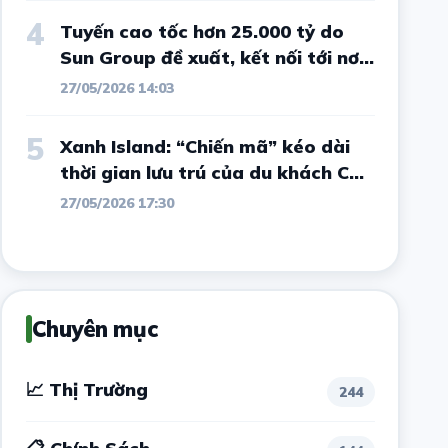
4
Tuyến cao tốc hơn 25.000 tỷ do
Sun Group đề xuất, kết nối tới nơi
từng "sôi sục" vì sốt đất và được
27/05/2026 14:03
ví như Đà Lạt thứ 2 của Tây
Nguyên có diễn biến mới
5
Xanh Island: “Chiến mã” kéo dài
thời gian lưu trú của du khách Cát
Bà
27/05/2026 17:30
Chuyên mục
📈 Thị Trường
244