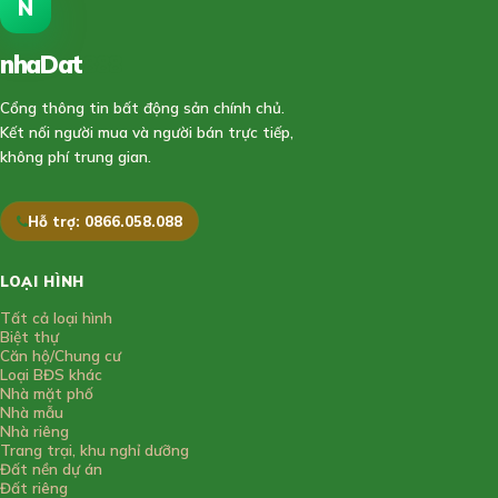
N
nhaDat
888
Cổng thông tin bất động sản chính chủ.
Kết nối người mua và người bán trực tiếp,
không phí trung gian.
Hỗ trợ: 0866.058.088
LOẠI HÌNH
Tất cả loại hình
Biệt thự
Căn hộ/Chung cư
Loại BĐS khác
Nhà mặt phố
Nhà mẫu
Nhà riêng
Trang trại, khu nghỉ dưỡng
Đất nền dự án
Đất riêng