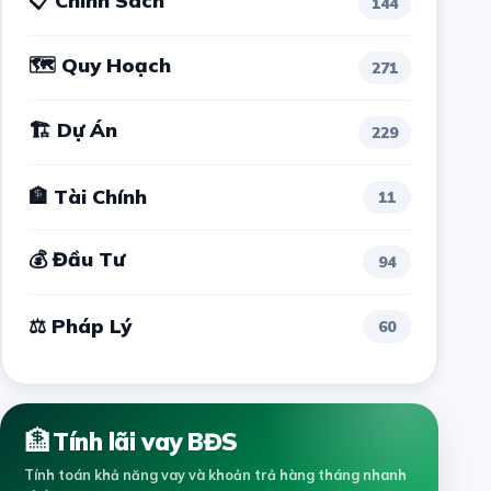
📋 Chính Sách
144
🗺 Quy Hoạch
271
🏗 Dự Án
229
🏦 Tài Chính
11
💰 Đầu Tư
94
⚖ Pháp Lý
60
🏦
Tính lãi vay BĐS
Tính toán khả năng vay và khoản trả hàng tháng nhanh