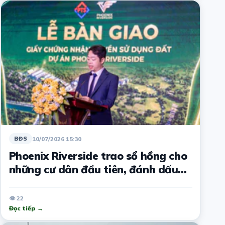
10/07/2026 15:30
BĐS
Phoenix Riverside trao sổ hồng cho
những cư dân đầu tiên, đánh dấu
cột mốc mới
👁 22
Đọc tiếp →