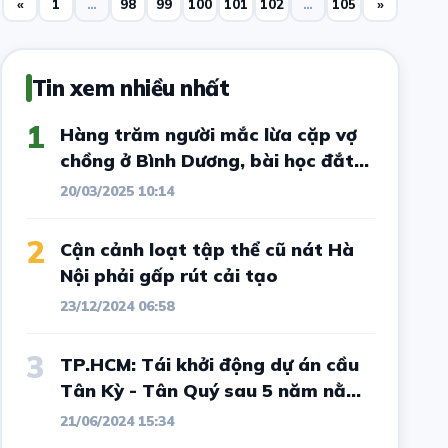
«
1
…
98
99
100
101
102
…
105
»
Tin xem nhiều nhất
1
Hàng trăm người mắc lừa cặp vợ
chồng ở Bình Dương, bài học đắt
giá cho vô số nhà đầu tư đất nền
20/03/2025 10:14
2
Cận cảnh loạt tập thể cũ nát Hà
Nội phải gấp rút cải tạo
23/12/2024 06:58
3
TP.HCM: Tái khởi động dự án cầu
Tân Kỳ - Tân Quý sau 5 năm nằm
im
21/06/2024 15:34