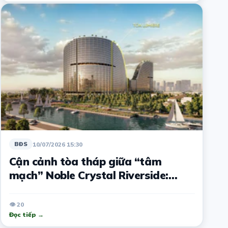
10/07/2026 15:30
BĐS
Cận cảnh tòa tháp giữa “tâm
mạch” Noble Crystal Riverside:
100% căn có tầm view đa lớp hiếm
có
👁 20
Đọc tiếp →