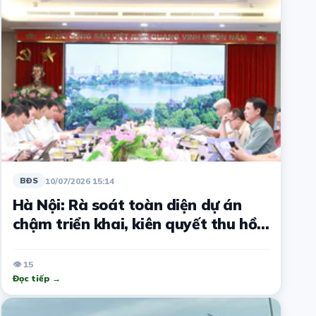
10/07/2026 15:14
BĐS
Hà Nội: Rà soát toàn diện dự án
chậm triển khai, kiên quyết thu hồi
nếu chủ đầu tư chây ì
👁 15
Đọc tiếp →