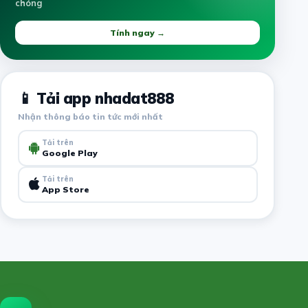
chóng
Tính ngay →
📱 Tải app nhadat888
Nhận thông báo tin tức mới nhất
Tải trên
Google Play
Tải trên
App Store