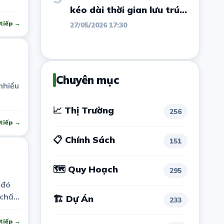
Nguyên có diễn biến mới
kéo dài thời gian lưu trú
của du khách Cát Bà
tiếp →
27/05/2026 17:30
Chuyên mục
nhiều
📈 Thị Trường
256
tiếp →
📋 Chính Sách
151
🗺 Quy Hoạch
295
 đó
 chấp
🏗 Dự Án
233
tiếp →