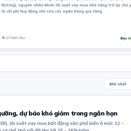
Rating), nguyên nhân khiến lãi suất vay mua nhà tăng trở lại chủ 
là chi phí huy động vốn của các ngân hàng gia tăng.
👁 13 lượt đọc
Đọc t
ưỡng, dự báo khó giảm trong ngắn hạn
I), lãi suất vay mua bất động sản phổ biến ở mức 12 -
cơ chế thả nổi đã lên tới 15 - 16%/năm.