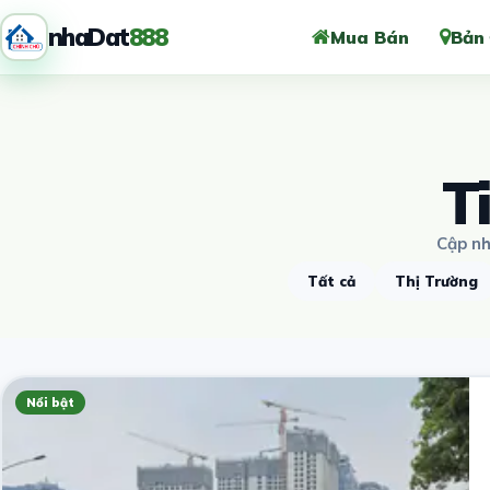
nhaDat
888
Mua Bán
Bản
T
Cập nh
Tất cả
Thị Trường
Nổi bật