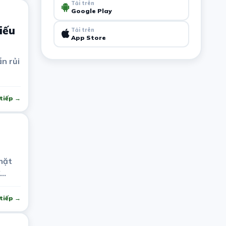
Tải trên
Google Play
iếu
Tải trên
App Store
n rủi
tiếp →
mặt
tiếp →