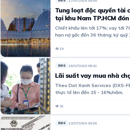
17/07/2026 08:00
BĐS
Tung loạt đặc quyền tài 
tại khu Nam TP.HCM đón 
Chiết khấu lên tới 17%; vay tới 7
hạn nợ gốc đến 36 tháng; ký quỹ
đặc biệt tại Noble Crystal Rive
cao cấp tại quận 7 cũ, khu Nam 
👁 29
16/07/2026 08:42
BĐS
Lãi suất vay mua nhà c
Theo Dat Xanh Services (DXS-FER
thực tế lên đến 15 - 16%/năm.
👁 32
13/07/2026 09:55
BĐS