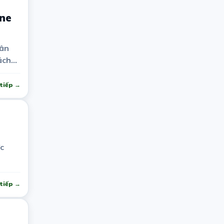
ine
 ân
ách
 khúc
tiếp →
c
tiếp →