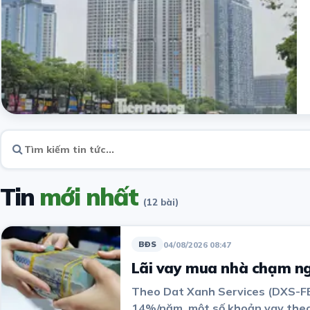
Tin
mới nhất
(12 bài)
04/08/2026 08:47
BĐS
Lãi vay mua nhà chạm ng
Theo Dat Xanh Services (DXS-FER
14%/năm, một số khoản vay theo 