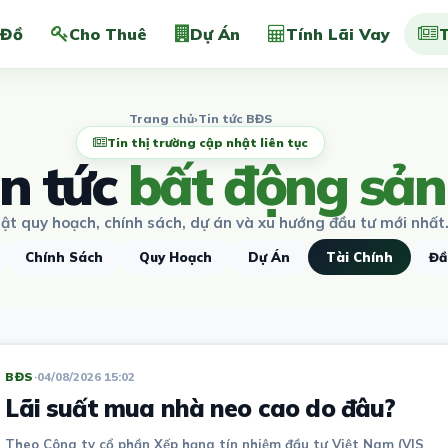
 Đồ
Cho Thuê
Dự Án
Tính Lãi Vay
T
Trang chủ
›
Tin tức BĐS
Tin thị trường cập nhật liên tục
in tức
bất động sản
ật quy hoạch, chính sách, dự án và xu hướng đầu tư mới nhất
Chính Sách
Quy Hoạch
Dự Án
Tài Chính
Đầ
BĐS
·
04/08/2026 15:02
Lãi suất mua nhà neo cao do đâu?
Theo Công ty cổ phần Xếp hạng tín nhiệm đầu tư Việt Nam (VIS