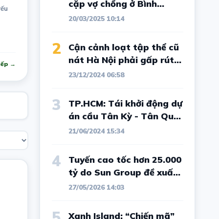
cặp vợ chồng ở Bình
yếu
Dương, bài học đắt giá
20/03/2025 10:14
cho vô số nhà đầu tư đất
nền
2
Cận cảnh loạt tập thể cũ
nát Hà Nội phải gấp rút
iếp →
cải tạo
23/12/2024 06:58
3
TP.HCM: Tái khởi động dự
án cầu Tân Kỳ - Tân Quý
sau 5 năm nằm im
21/06/2024 15:34
4
Tuyến cao tốc hơn 25.000
tỷ do Sun Group đề xuất,
kết nối tới nơi từng "sôi
27/05/2026 14:03
sục" vì sốt đất và được ví
như Đà Lạt thứ 2 của Tây
5
Xanh Island: “Chiến mã”