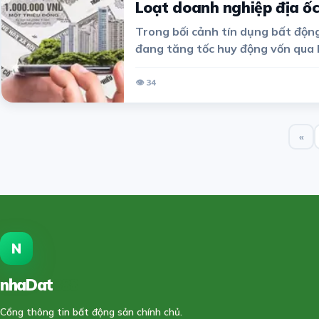
Loạt doanh nghiệp địa ốc 
Trong bối cảnh tín dụng bất động
đang tăng tốc huy động vốn qua k
doanh nghiệp đã hoàn tất các đợt 
👁 34
«
N
nhaDat
888
Cổng thông tin bất động sản chính chủ.