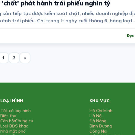
'chốt' phát hành trái phiếu nghìn tỷ
 sản tiếp tục được kiểm soát chặt, nhiều doanh nghiệp đị
ênh trái phiếu. Chỉ trong ít ngày cuối tháng 6, hàng loạt
phát hành với tổng giá trị lên tới cả chục nghìn tỷ đồng.
Đọc 
1
2
»
LOẠI HÌNH
KHU VỰC
Tất cả loại hình
Hồ Chí Minh
Biệt thự
Hà Nội
Căn hộ/Chung cư
Đà Nẵng
Loại BĐS khác
Bình Dương
Nhà mặt phố
Đồng Nai