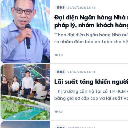
22/07/2026 15:46
BĐS
Đại diện Ngân hàng Nhà n
pháp lý, nhóm khách hàng
Theo đại diện Ngân hàng Nhà nướ
ro nhằm đảm bảo an toàn cho hệ
👁 16
21/07/2026 14:01
BĐS
Lãi suất tăng khiến ngườ
Thị trường căn hộ tại cả TPHCM v
bằng giá sơ cấp cao và lãi suất 
thận trọng nhất định.
👁 37