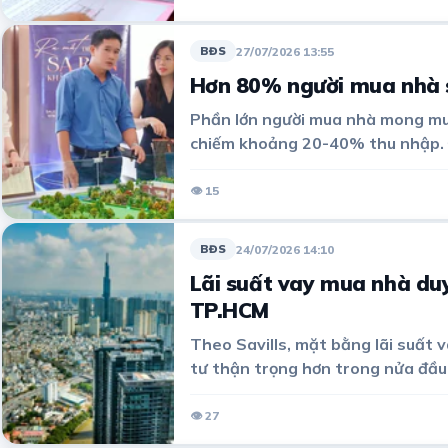
27/07/2026 13:55
BĐS
Hơn 80% người mua nhà s
Phần lớn người mua nhà mong muốn
chiếm khoảng 20-40% thu nhập. Đ
suất dưới 9%.
👁 15
24/07/2026 14:10
BĐS
Lãi suất vay mua nhà duy
TP.HCM
Theo Savills, mặt bằng lãi suất 
tư thận trọng hơn trong nửa đầ
👁 27