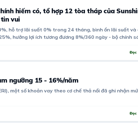
chính hiếm có, tổ hợp 12 tòa tháp của Sunsh
tin vui
0%, hỗ trợ lãi suất 0% trong 24 tháng, bình ổn lãi suất và
 25%, hưởng lợi ích tương đương 8%/360 ngày - bộ chính s
rside đang đưa dự án này thành tâm điểm chú ý trong phân
TP.HCM.
Đọc 
hạm ngưỡng 15 - 16%/năm
I), một số khoản vay theo cơ chế thả nổi đã ghi nhận mứ
Đọc 