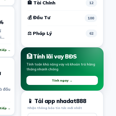
🏦 Tài Chính
12
💰 Đầu Tư
100
9%
ỉ
⚖ Pháp Lý
62
i
tiếp →
🏦
Tính lãi vay BĐS
Tính toán khả năng vay và khoản trả hàng
tháng nhanh chóng
ở
Tính ngay →
à đầu
📱 Tải app nhadat888
Nhận thông báo tin tức mới nhất
tiếp →