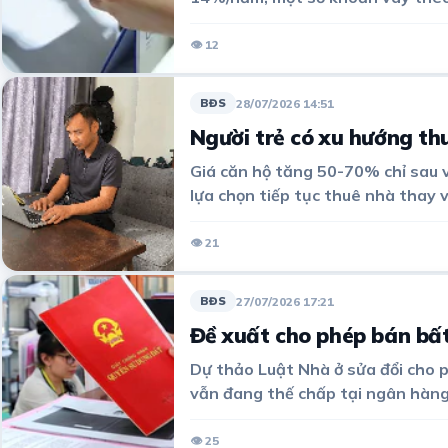
👁 12
28/07/2026 14:51
BĐS
Người trẻ có xu hướng thu
Giá căn hộ tăng 50-70% chỉ sau v
lựa chọn tiếp tục thuê nhà thay 
👁 21
27/07/2026 17:21
BĐS
Đề xuất cho phép bán bấ
Dự thảo Luật Nhà ở sửa đổi cho 
vẫn đang thế chấp tại ngân hàng.
hoặc họ đồng ý trở thành bên th
👁 25