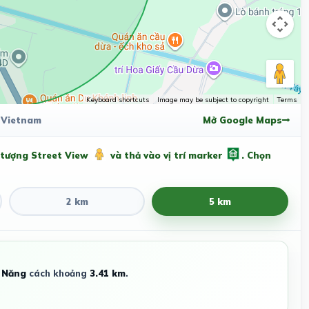
Keyboard shortcuts
Image may be subject to copyright
Terms
, Vietnam
Mở Google Maps
 tượng Street View
và thả vào vị trí marker
. Chọn
2 km
5 km
 Năng
cách khoảng
3.41 km
.