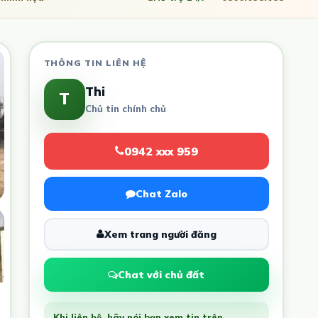
THÔNG TIN LIÊN HỆ
Thi
T
Chủ tin chính chủ
0942 xxx 959
Chat Zalo
Xem trang người đăng
Chat với chủ đất
Khi liên hệ, hãy nói bạn xem tin trên