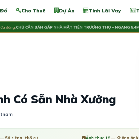
 Đồ
Cho Thuê
Dự Án
Tính Lãi Vay
T
ăng:
CHỦ CẦN BÁN GẤP NHÀ MẶT TIỀN TRƯƠNG THỌ - NGANG 5.4M – 
inh Có Sẵn Nhà Xưởng
ietnam
— Sổ riêng, thổ cư
📷
Ảnh thực tế
— Không ảnh 