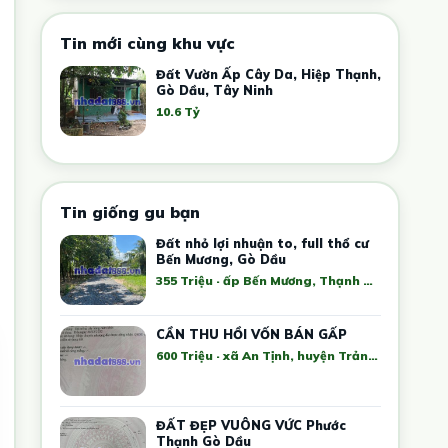
Tin mới cùng khu vực
Đất Vườn Ấp Cây Da, Hiệp Thạnh,
Gò Dầu, Tây Ninh
10.6 Tỷ
Tin giống gu bạn
Đất nhỏ lợi nhuận to, full thổ cư
Bến Mương, Gò Dầu
355 Triệu · ấp Bến Mương, Thạnh Đức, Gò Dầu, Tây Ninh, Việt Nam
CẦN THU HỒI VỐN BÁN GẤP
600 Triệu · xã An Tịnh, huyện Trảng Bàng, Tây Ninh, Việt Nam
ĐẤT ĐẸP VUÔNG VỨC Phước
Thạnh Gò Dầu