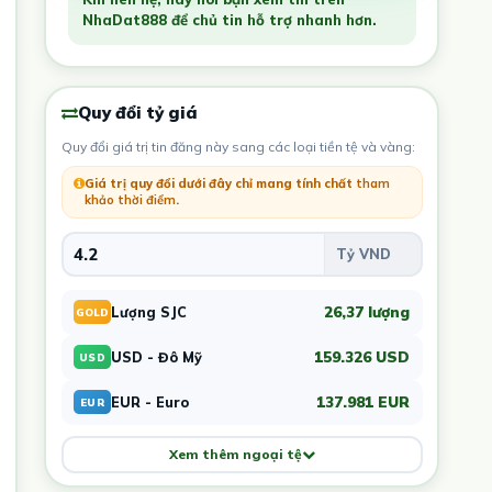
NhaDat888 để chủ tin hỗ trợ nhanh hơn.
Quy đổi tỷ giá
Quy đổi giá trị tin đăng này sang các loại tiền tệ và vàng:
Giá trị quy đổi dưới đây chỉ mang tính chất
tham
khảo thời điểm
.
26,37 lượng
Lượng SJC
GOLD
159.326 USD
USD - Đô Mỹ
USD
137.981 EUR
EUR - Euro
EUR
Xem thêm ngoại tệ