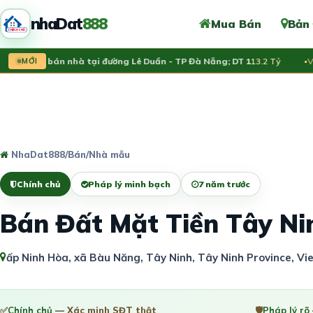
nhaDat
888
Mua Bán
Bản
hủ rao bán nhà tại đường Lê Duẩn - TP Đà Nẵng; DT 1
MỚI
13.2 Tỷ
Vừa đ
NhaDat888
/
Bán
/
Nhà mẫu
Chính chủ
Pháp lý minh bạch
7 năm trước
Bán Đất Mặt Tiền Tây N
ấp Ninh Hòa, xã Bàu Năng, Tây Ninh, Tây Ninh Province, V
✅
Chính chủ
— Xác minh SĐT thật
🛡️
Pháp lý rõ