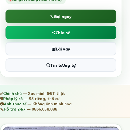
Gọi ngay
Chia sẻ
Lãi vay
Tin tương tự
✅
Chính chủ
— Xác minh SĐT thật
🛡️
Pháp lý rõ
— Sổ riêng, thổ cư
📷
Ảnh thực tế
— Không ảnh minh họa
📞
Hỗ trợ 24/7
— 0866.058.088