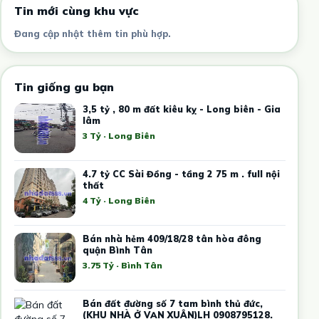
Tin mới cùng khu vực
Đang cập nhật thêm tin phù hợp.
Tin giống gu bạn
3,5 tỷ , 80 m đất kiêu kỵ - Long biên - Gia
lâm
3 Tỷ · Long Biên
4.7 tỷ CC Sài Đồng - tầng 2 75 m . full nội
thất
4 Tỷ · Long Biên
Bán nhà hẻm 409/18/28 tân hòa đông
quận Bình Tân
3.75 Tỷ · Bình Tân
Bán đất đường số 7 tam bình thủ đức,
(KHU NHÀ Ở VẠN XUÂN)LH 0908795128.