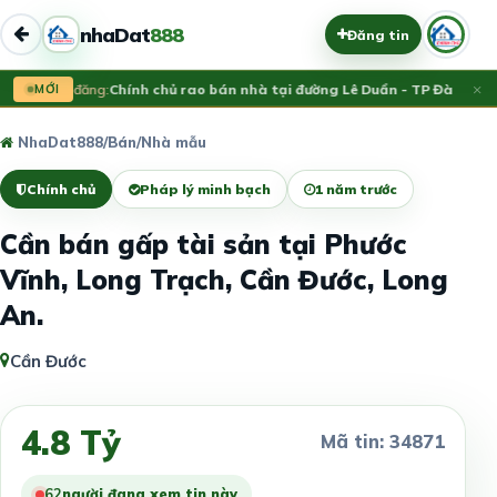
nhaDat
888
Đăng tin
×
MỚI
Vừa đăng:
Chính chủ rao bán nhà tại đường Lê Duẩn - TP Đà Nẵng;
NhaDat888
/
Bán
/
Nhà mẫu
Chính chủ
Pháp lý minh bạch
1 năm trước
Cần bán gấp tài sản tại Phước
Vĩnh, Long Trạch, Cần Đước, Long
An.
Cần Đước
4.8 Tỷ
Mã tin: 34871
62
người đang xem tin này