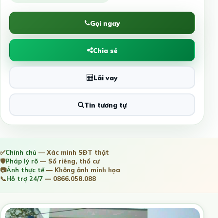
Gọi ngay
Chia sẻ
Lãi vay
Tin tương tự
✅
Chính chủ
— Xác minh SĐT thật
🛡️
Pháp lý rõ
— Sổ riêng, thổ cư
📷
Ảnh thực tế
— Không ảnh minh họa
📞
Hỗ trợ 24/7
— 0866.058.088