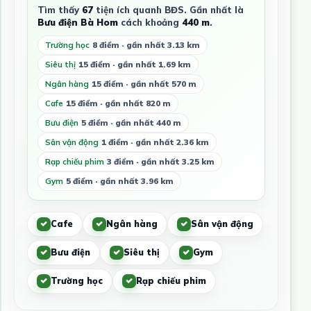
Tìm thấy
67
tiện ích quanh BĐS. Gần nhất là
Bưu điện Bà Hom
cách khoảng
440 m
.
Trường học
8 điểm · gần nhất 3.13 km
Siêu thị
15 điểm · gần nhất 1.69 km
Ngân hàng
15 điểm · gần nhất 570 m
Cafe
15 điểm · gần nhất 820 m
Bưu điện
5 điểm · gần nhất 440 m
Sân vận động
1 điểm · gần nhất 2.36 km
Rạp chiếu phim
3 điểm · gần nhất 3.25 km
Gym
5 điểm · gần nhất 3.96 km
Cafe
Ngân hàng
Sân vận động
Bưu điện
Siêu thị
Gym
Trường học
Rạp chiếu phim