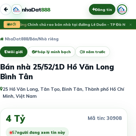
nhaDat
888
Đăng tin
×
Vừa đăng:
MỚI
Chính chủ rao bán nhà tại đường Lê Duẩn - TP Đà Nẵng; D
NhaDat888
/
Bán
/
Nhà riêng
Môi giới
Pháp lý minh bạch
3 năm trước
Bán nhà 25/52/1D Hồ Văn Long
Bình Tân
25 Hồ Văn Long, Tân Tạo, Bình Tân, Thành phố Hồ Chí
Minh, Việt Nam
4 Tỷ
Mã tin: 30908
58
người đang xem tin này