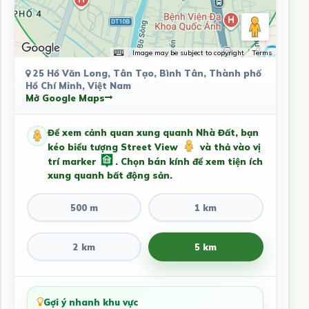
Image may be subject to copyright
Terms
25 Hồ Văn Long, Tân Tạo, Bình Tân, Thành phố
Hồ Chí Minh, Việt Nam
Mở Google Maps
Để xem cảnh quan xung quanh Nhà Đất, bạn
kéo biểu tượng Street View
và thả vào vị
trí marker
. Chọn bán kính để xem tiện ích
xung quanh bất động sản.
500 m
1 km
2 km
5 km
Gợi ý nhanh khu vực