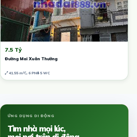
7.5 Tỷ
Đường Mai Xuân Thưởng
41.55 m²
6 PN
5 WC
ỨNG DỤNG DI ĐỘNG
Tìm nhà mọi lúc,
mọi nơi trên di động