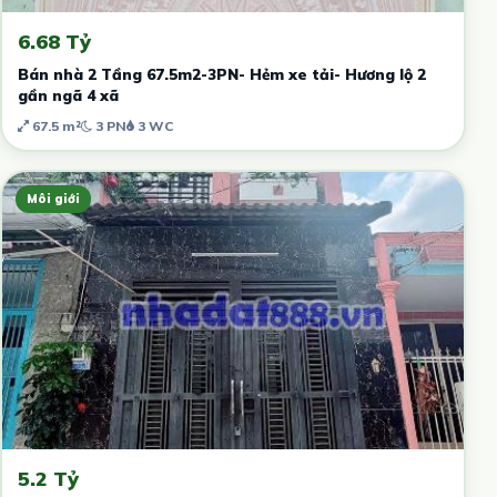
6.68 Tỷ
Bán nhà 2 Tầng 67.5m2-3PN- Hẻm xe tải- Hương lộ 2
gần ngã 4 xã
67.5 m²
3 PN
3 WC
Môi giới
5.2 Tỷ