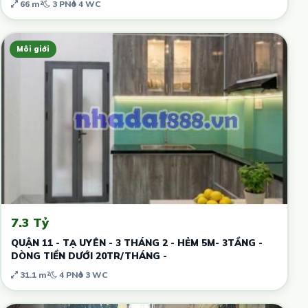
66 m²
3 PN
4 WC
Môi giới
7.3 Tỷ
QUẬN 11 - TẠ UYÊN - 3 THÁNG 2 - HẺM 5M- 3TẦNG -
DÒNG TIỀN DƯỚI 20TR/THÁNG -
31.1 m²
4 PN
3 WC