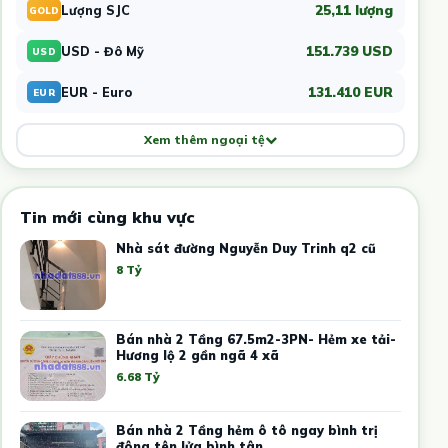
25,11 lượng
Lượng SJC
GOLD
151.739 USD
USD - Đô Mỹ
USD
131.410 EUR
EUR - Euro
EUR
Xem thêm ngoại tệ
Tin mới cùng khu vực
Nhà sát đường Nguyễn Duy Trinh q2 cũ
8 Tỷ
Bán nhà 2 Tầng 67.5m2-3PN- Hẻm xe tải-
Hương lộ 2 gần ngã 4 xã
6.68 Tỷ
Bán nhà 2 Tầng hẻm ô tô ngay bình trị
đông tên lửa bình tân