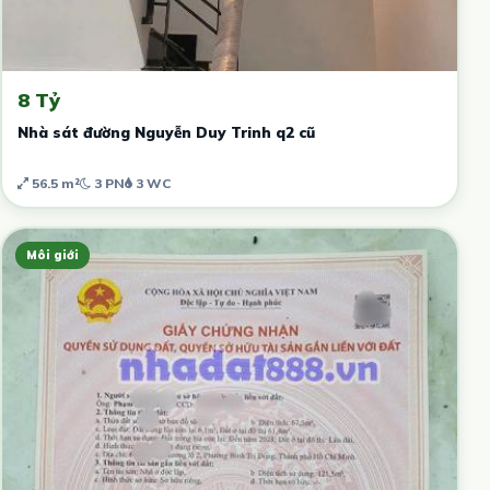
8 Tỷ
Nhà sát đường Nguyễn Duy Trinh q2 cũ
56.5 m²
3 PN
3 WC
Môi giới