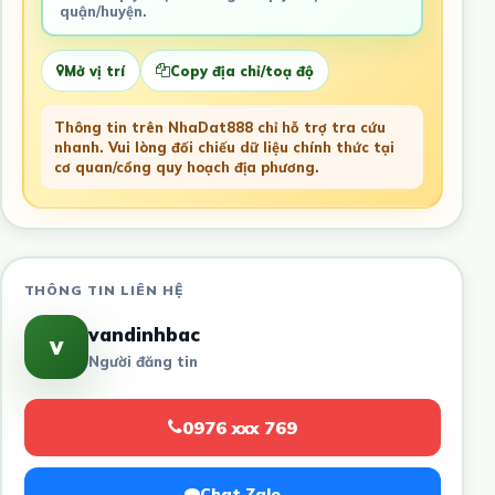
quận/huyện.
Mở vị trí
Copy địa chỉ/toạ độ
Thông tin trên NhaDat888 chỉ hỗ trợ tra cứu
nhanh. Vui lòng đối chiếu dữ liệu chính thức tại
cơ quan/cổng quy hoạch địa phương.
THÔNG TIN LIÊN HỆ
vandinhbac
v
Người đăng tin
0976 xxx 769
Chat Zalo