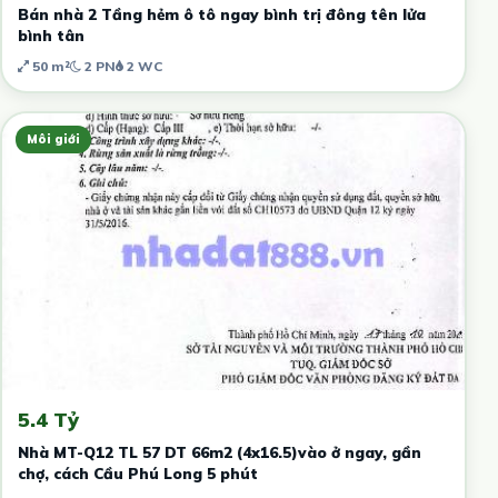
Bán nhà 2 Tầng hẻm ô tô ngay bình trị đông tên lửa
bình tân
50 m²
2 PN
2 WC
Môi giới
5.4 Tỷ
Nhà MT-Q12 TL 57 DT 66m2 (4x16.5)vào ở ngay, gần
chợ, cách Cầu Phú Long 5 phút