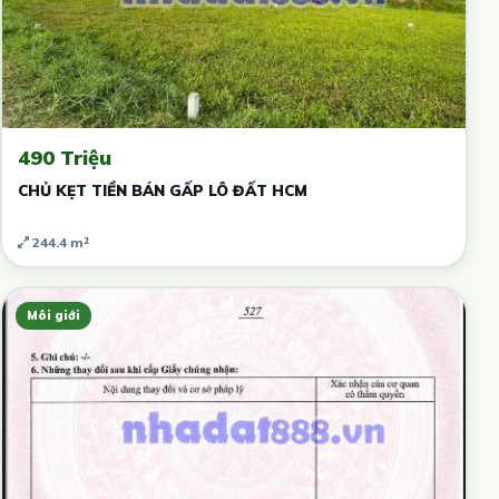
490 Triệu
CHỦ KẸT TIỀN BÁN GẤP LÔ ĐẤT HCM
244.4 m²
Môi giới