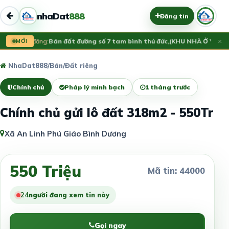
nhaDat
888
Đăng tin
×
Vừa đăng:
MỚI
Bán đất đường số 7 tam bình thủ đức,(KHU NHÀ Ở VẠN 
NhaDat888
/
Bán
/
Đất riêng
Chính chủ
Pháp lý minh bạch
1 tháng trước
Chính chủ gửi lô đất 318m2 - 550Tr
Xã An Linh Phú Giáo Bình Dương
550 Triệu
Mã tin: 44000
24
người đang xem tin này
Gọi ngay