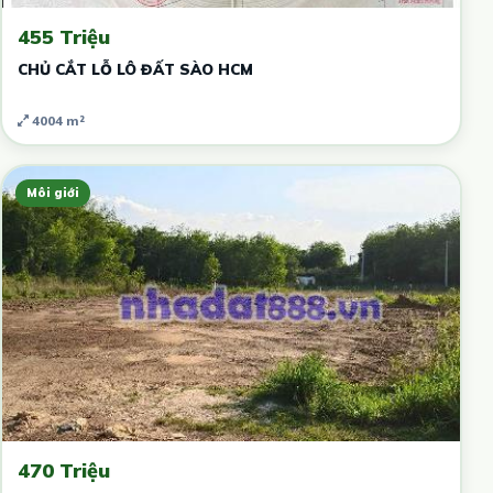
455 Triệu
CHỦ CẮT LỖ LÔ ĐẤT SÀO HCM
4004 m²
Môi giới
470 Triệu