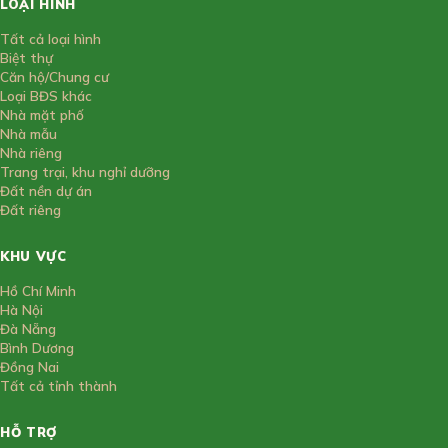
LOẠI HÌNH
Tất cả loại hình
Biệt thự
Căn hộ/Chung cư
Loại BĐS khác
Nhà mặt phố
Nhà mẫu
Nhà riêng
Trang trại, khu nghỉ dưỡng
Đất nền dự án
Đất riêng
KHU VỰC
Hồ Chí Minh
Hà Nội
Đà Nẵng
Bình Dương
Đồng Nai
Tất cả tỉnh thành
HỖ TRỢ