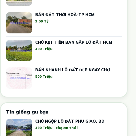
BÁN ĐẤT THỚI HOÀ-TP HCM
3.59 Tỷ
CHỦ KẸT TIỀN BÁN GẤP LÔ ĐẤT HCM
490 Triệu
BÁN NHANH LÔ ĐẤT ĐẸP NGAY CHỢ
500 Triệu
Tin giống gu bạn
CHỦ NGỘP LÔ ĐẤT PHÚ GIÁO, BD
490 Triệu · chợ an thái