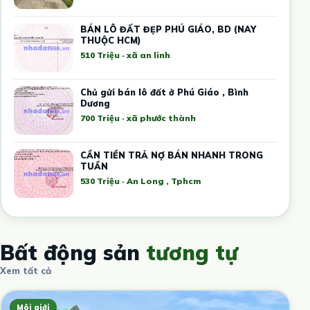
BÁN LÔ ĐẤT ĐẸP PHÚ GIÁO, BD (NAY
THUỘC HCM)
510 Triệu · xã an linh
Chủ gửi bán lô đất ở Phú Giáo , Bình
Dương
700 Triệu · xã phước thành
CẦN TIỀN TRẢ NỢ BÁN NHANH TRONG
TUẦN
530 Triệu · An Long , Tphcm
Bất động sản
tương tự
Xem tất cả
Môi giới