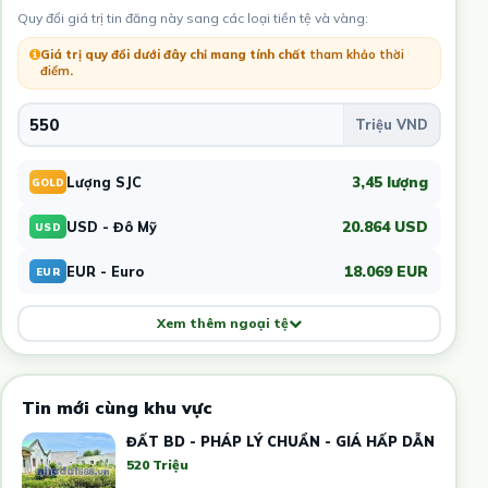
Quy đổi giá trị tin đăng này sang các loại tiền tệ và vàng:
Giá trị quy đổi dưới đây chỉ mang tính chất
tham khảo thời
điểm
.
3,45 lượng
Lượng SJC
GOLD
20.864 USD
USD - Đô Mỹ
USD
18.069 EUR
EUR - Euro
EUR
Xem thêm ngoại tệ
Tin mới cùng khu vực
ĐẤT BD - PHÁP LÝ CHUẨN - GIÁ HẤP DẪN
520 Triệu