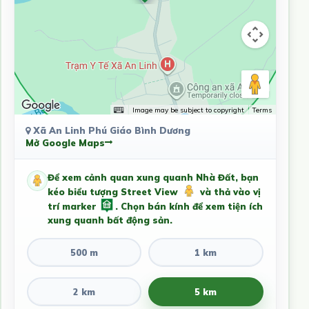
Image may be subject to copyright
Terms
Xã An Linh Phú Giáo Bình Dương
Mở Google Maps
Để xem cảnh quan xung quanh Nhà Đất, bạn
kéo biểu tượng Street View
và thả vào vị
trí marker
. Chọn bán kính để xem tiện ích
xung quanh bất động sản.
500 m
1 km
2 km
5 km