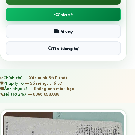
Chia sẻ
Lãi vay
Tin tương tự
✅
Chính chủ
— Xác minh SĐT thật
🛡️
Pháp lý rõ
— Sổ riêng, thổ cư
📷
Ảnh thực tế
— Không ảnh minh họa
📞
Hỗ trợ 24/7
— 0866.058.088