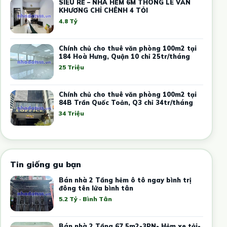
SIÊU RẺ – NHÀ HẺM 6M THÔNG LÊ VĂN
KHƯƠNG CHỈ CHÊNH 4 TỎI
4.8 Tỷ
Chính chủ cho thuê văn phòng 100m2 tại
184 Hoà Hưng, Quận 10 chỉ 25tr/tháng
25 Triệu
Chính chủ cho thuê văn phòng 100m2 tại
84B Trần Quốc Toản, Q3 chỉ 34tr/tháng
34 Triệu
Tin giống gu bạn
Bán nhà 2 Tầng hẻm ô tô ngay bình trị
đông tên lửa bình tân
5.2 Tỷ · Bình Tân
Bán nhà 2 Tầng 67.5m2-3PN- Hẻm xe tải-