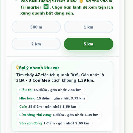
kéo biểu tượng Street View
và thả vào vị
trí marker
. Chọn bán kính để xem tiện ích
xung quanh bất động sản.
500 m
1 km
2 km
5 km
Gợi ý nhanh khu vực
Tìm thấy
47
tiện ích quanh BĐS. Gần nhất là
3CM - 3 Con Mèo
cách khoảng
1.39 km
.
Siêu thị
15 điểm · gần nhất 2.16 km
Nhà hàng
15 điểm · gần nhất 3.73 km
Cafe
15 điểm · gần nhất 1.69 km
Cửa hàng thú cưng
1 điểm · gần nhất 1.39 km
Sân vận động
1 điểm · gần nhất 2.69 km