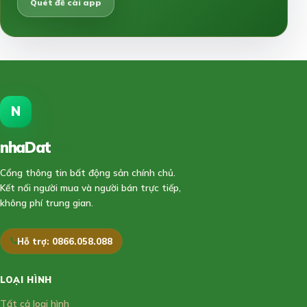
Quét để cài app
N
nhaDat
888
Cổng thông tin bất động sản chính chủ.
Kết nối người mua và người bán trực tiếp,
không phí trung gian.
Hỗ trợ: 0866.058.088
LOẠI HÌNH
Tất cả loại hình