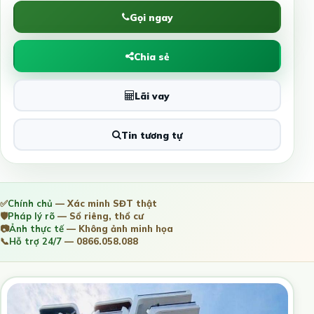
Gọi ngay
Chia sẻ
Lãi vay
Tin tương tự
✅
Chính chủ
— Xác minh SĐT thật
🛡️
Pháp lý rõ
— Sổ riêng, thổ cư
📷
Ảnh thực tế
— Không ảnh minh họa
📞
Hỗ trợ 24/7
— 0866.058.088