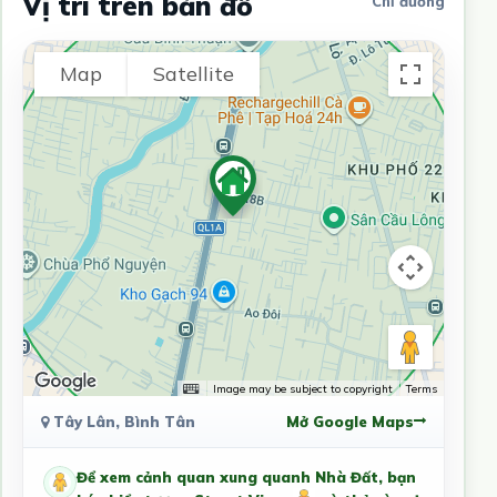
Vị trí trên bản đồ
Chỉ đường
Map
Satellite
Image may be subject to copyright
Terms
Tây Lân, Bình Tân
Mở Google Maps
Để xem cảnh quan xung quanh Nhà Đất, bạn