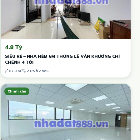
4.8 Tỷ
SIÊU RẺ – NHÀ HẺM 6M THÔNG LÊ VĂN KHƯƠNG CHỈ
CHÊNH 4 TỎI
87.9 m²
2 PN
2 WC
Chính chủ