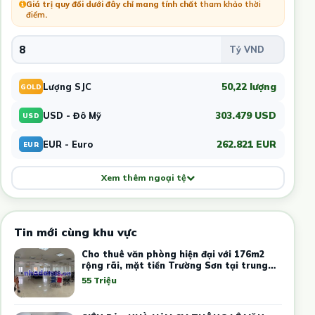
Giá trị quy đổi dưới đây chỉ mang tính chất
tham khảo thời
điểm
.
50,22 lượng
Lượng SJC
GOLD
303.479 USD
USD - Đô Mỹ
USD
262.821 EUR
EUR - Euro
EUR
Xem thêm ngoại tệ
Tin mới cùng khu vực
Cho thuê văn phòng hiện đại với 176m2
rộng rãi, mặt tiền Trường Sơn tại trung
tâm Tân Bình
55 Triệu