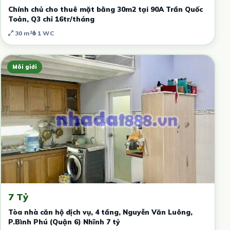
Chính chủ cho thuê mặt bằng 30m2 tại 90A Trần Quốc
Toản, Q3 chỉ 16tr/tháng
30 m²
1 WC
Môi giới
7 Tỷ
Tòa nhà căn hộ dịch vụ, 4 tầng, Nguyễn Văn Luông,
P.Bình Phú (Quận 6) Nhĩnh 7 tỷ