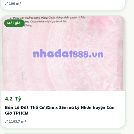
100 m²
Môi giới
4.2 Tỷ
Bán Lô Đất Thổ Cư 31m x 35m xã Lý Nhơn huyện Cần
Giờ TPHCM
1103.7 m²