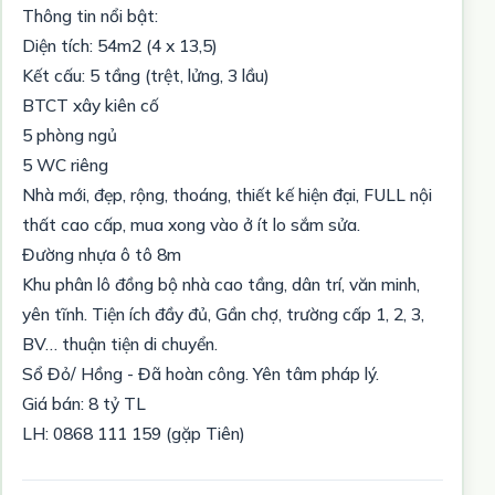
Thông tin nổi bật:
Diện tích: 54m2 (4 x 13,5)
Kết cấu: 5 tầng (trệt, lửng, 3 lầu)
BTCT xây kiên cố
5 phòng ngủ
5 WC riêng
Nhà mới, đẹp, rộng, thoáng, thiết kế hiện đại, FULL nội
thất cao cấp, mua xong vào ở ít lo sắm sửa.
Đường nhựa ô tô 8m
Khu phân lô đồng bộ nhà cao tầng, dân trí, văn minh,
yên tĩnh. Tiện ích đầy đủ, Gần chợ, trường cấp 1, 2, 3,
BV… thuận tiện di chuyển.
Sổ Đỏ/ Hồng - Đã hoàn công. Yên tâm pháp lý.
Giá bán: 8 tỷ TL
LH: 0868 111 159 (gặp Tiên)