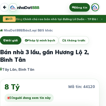
nhaDat
888
Đăng tin
×
Vừa đăng:
MỚI
Chính chủ rao bán nhà tại đường Lê Duẩn - TP Đà Nẵng; 
NhaDat888
/
Bán
/
Loại BĐS khác
Môi giới
Pháp lý minh bạch
1 tháng trước
Bán nhà 3 lầu, gần Hương Lộ 2,
Bình Tân
Tây Lân, Bình Tân
8 Tỷ
Mã tin: 44120
50
người đang xem tin này