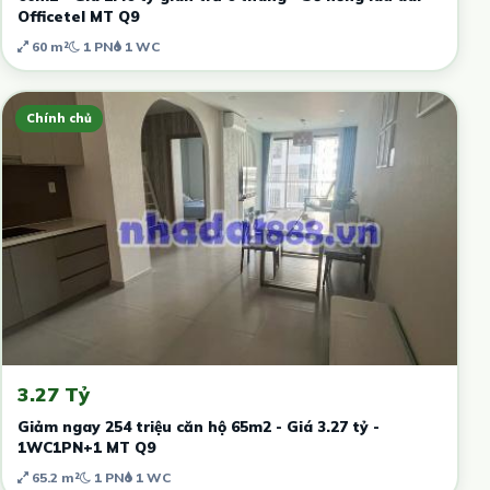
Officetel MT Q9
60 m²
1 PN
1 WC
Chính chủ
3.27 Tỷ
Giảm ngay 254 triệu căn hộ 65m2 - Giá 3.27 tỷ -
1WC1PN+1 MT Q9
65.2 m²
1 PN
1 WC