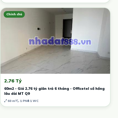
Chính chủ
2.76 Tỷ
60m2 - Giá 2.76 tỷ giãn trả 6 tháng - Officetel sổ hồng
lâu dài MT Q9
60 m²
1 PN
1 WC