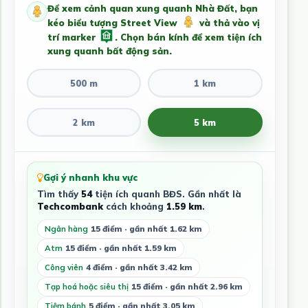
Để xem cảnh quan xung quanh Nhà Đất, bạn
kéo biểu tượng Street View
và thả vào vị
trí marker
. Chọn bán kính để xem tiện ích
xung quanh bất động sản.
500 m
1 km
2 km
5 km
Gợi ý nhanh khu vực
Tìm thấy
54
tiện ích quanh BĐS. Gần nhất là
Techcombank
cách khoảng
1.59 km
.
Ngân hàng
15 điểm · gần nhất 1.62 km
Atm
15 điểm · gần nhất 1.59 km
Công viên
4 điểm · gần nhất 3.42 km
Tạp hoá hoặc siêu thị
15 điểm · gần nhất 2.96 km
Tiệm bánh
5 điểm · gần nhất 3.05 km