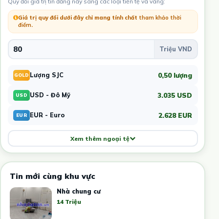
Quy đổi giá trị tin đăng này sang các loại tiền tệ và vàng:
Giá trị quy đổi dưới đây chỉ mang tính chất
tham khảo thời
điểm
.
0,50 lượng
Lượng SJC
GOLD
3.035 USD
USD - Đô Mỹ
USD
2.628 EUR
EUR - Euro
EUR
Xem thêm ngoại tệ
Tin mới cùng khu vực
Nhà chung cư
14 Triệu