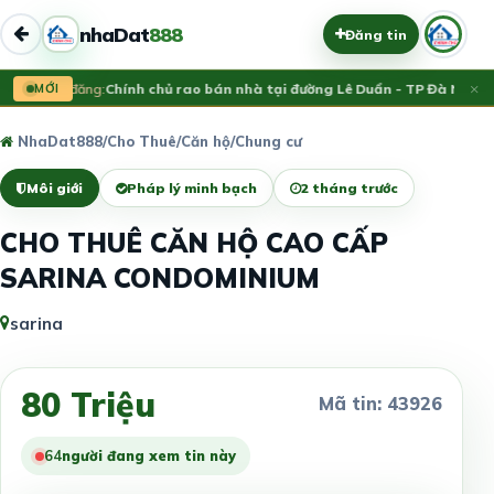
nhaDat
888
Đăng tin
×
Vừa đăng:
MỚI
Chính chủ rao bán nhà tại đường Lê Duẩn - TP Đà Nẵng; 
NhaDat888
/
Cho Thuê
/
Căn hộ/Chung cư
Môi giới
Pháp lý minh bạch
2 tháng trước
CHO THUÊ CĂN HỘ CAO CẤP
SARINA CONDOMINIUM
sarina
80 Triệu
Mã tin: 43926
64
người đang xem tin này