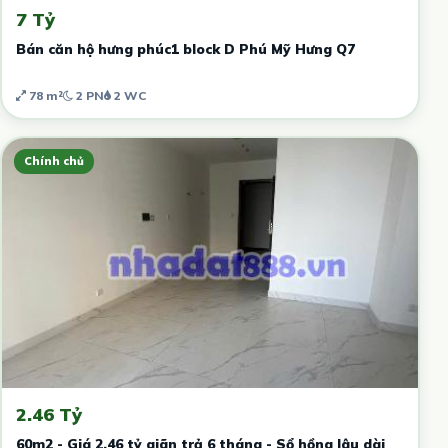
7 Tỷ
Bán căn hộ hưng phúc1 block D Phú Mỹ Hưng Q7
78 m²
2 PN
2 WC
Chính chủ
2.46 Tỷ
60m2 - Giá 2.46 tỷ giãn trả 6 tháng - Sổ hồng lâu dài