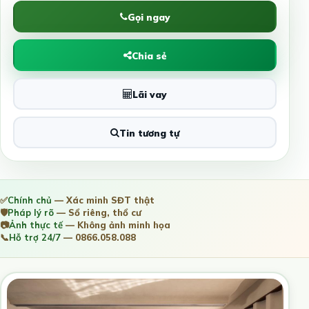
Gọi ngay
Chia sẻ
Lãi vay
Tin tương tự
✅
Chính chủ
— Xác minh SĐT thật
🛡️
Pháp lý rõ
— Sổ riêng, thổ cư
📷
Ảnh thực tế
— Không ảnh minh họa
📞
Hỗ trợ 24/7
— 0866.058.088