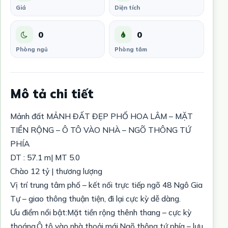
Giá
Diện tích
0
0
Phòng ngủ
Phòng tắm
Mô tả chi tiết
Mảnh đất MẢNH ĐẤT ĐẸP PHỐ HOA LÂM – MẶT
TIỀN RỘNG – Ô TÔ VÀO NHÀ – NGÕ THÔNG TỨ
PHÍA
DT : 57.1 m| MT 5.0
Chào 12 tỷ | thương lượng
Vị trí trung tâm phố – kết nối trực tiếp ngõ 48 Ngô Gia
Tự – giao thông thuận tiện, đi lại cực kỳ dễ dàng.
Ưu điểm nổi bật:Mặt tiền rộng thênh thang – cực kỳ
thoáng.Ô tô vào nhà thoải mái.Ngõ thông tứ phía – lưu