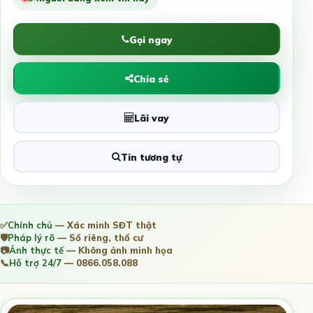
Gọi ngay
Chia sẻ
Lãi vay
Tin tương tự
✅
Chính chủ
— Xác minh SĐT thật
🛡️
Pháp lý rõ
— Sổ riêng, thổ cư
📷
Ảnh thực tế
— Không ảnh minh họa
📞
Hỗ trợ 24/7
— 0866.058.088