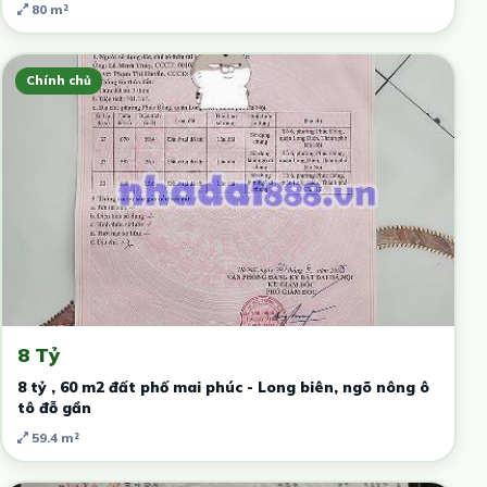
80 m²
Chính chủ
8 Tỷ
8 tỷ , 60 m2 đất phố mai phúc - Long biên, ngõ nông ô
tô đỗ gần
59.4 m²