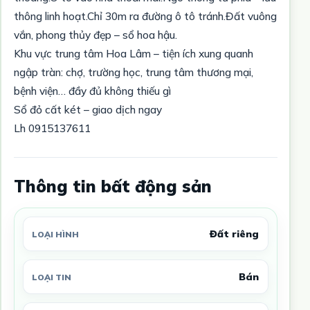
thông linh hoạt.Chỉ 30m ra đường ô tô tránh.Đất vuông
vắn, phong thủy đẹp – sổ hoa hậu.
Khu vực trung tâm Hoa Lâm – tiện ích xung quanh
ngập tràn: chợ, trường học, trung tâm thương mại,
bệnh viện… đầy đủ không thiếu gì
Sổ đỏ cất két – giao dịch ngay
Lh 0915137611
Thông tin bất động sản
Đất riêng
LOẠI HÌNH
Bán
LOẠI TIN