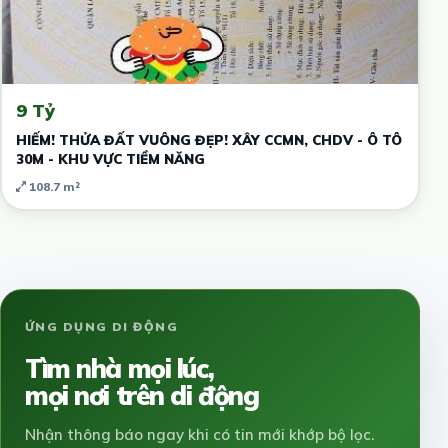
9 Tỷ
HIẾM! THỬA ĐẤT VUÔNG ĐẸP! XÂY CCMN, CHDV - Ô TÔ
30M - KHU VỰC TIỀM NĂNG
108.7 m²
ỨNG DỤNG DI ĐỘNG
Tìm nhà mọi lúc,
mọi nơi trên di động
Nhận thông báo ngay khi có tin mới khớp bộ lọc.