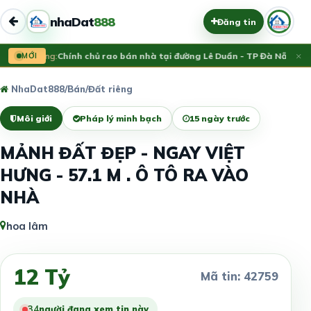
nhaDat
888
Đăng tin
×
Vừa đăng:
MỚI
Chính chủ rao bán nhà tại đường Lê Duẩn - TP Đà Nẵng; DT
NhaDat888
/
Bán
/
Đất riêng
Môi giới
Pháp lý minh bạch
15 ngày trước
MẢNH ĐẤT ĐẸP - NGAY VIỆT
HƯNG - 57.1 M . Ô TÔ RA VÀO
NHÀ
hoa lâm
12 Tỷ
Mã tin: 42759
34
người đang xem tin này