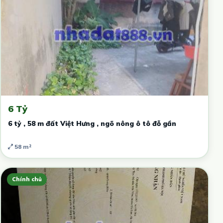
6 Tỷ
6 tỷ , 58 m đất Việt Hưng , ngõ nông ô tô đỗ gần
58 m²
Chính chủ