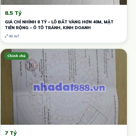
8.5 Tỷ
GIÁ CHỈ NHỈNH 8 TỶ – LÔ ĐẤT VÀNG HƠN 40M, MẶT
TIỀN RỘNG – Ô TÔ TRÁNH, KINH DOANH
42 m²
Chính chủ
7 Tỷ