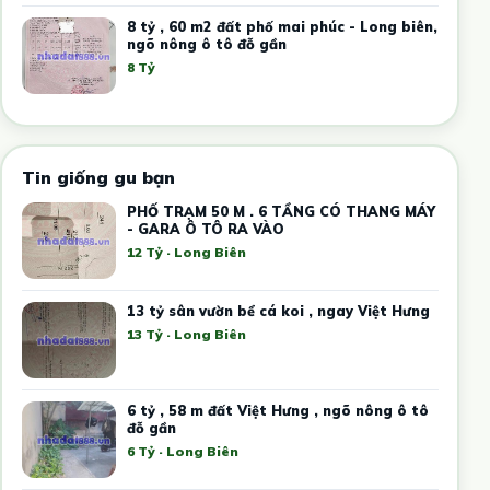
8 tỷ , 60 m2 đất phố mai phúc - Long biên,
ngõ nông ô tô đỗ gần
8 Tỷ
Tin giống gu bạn
PHỐ TRẠM 50 M . 6 TẦNG CÓ THANG MÁY
- GARA Ô TÔ RA VÀO
12 Tỷ · Long Biên
13 tỷ sân vườn bể cá koi , ngay Việt Hưng
13 Tỷ · Long Biên
6 tỷ , 58 m đất Việt Hưng , ngõ nông ô tô
đỗ gần
6 Tỷ · Long Biên