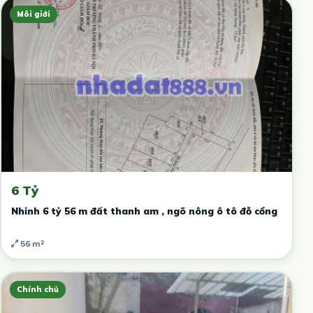
Môi giới
6 Tỷ
Nhỉnh 6 tỷ 56 m đất thanh am , ngõ nông ô tô đỗ cổng
56 m²
Chính chủ