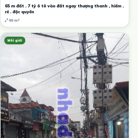
65 m đất . 7 tỷ ô tô vào đất ngay thượng thanh , hiếm .
rẻ . độc quyền
65 m²
Môi giới