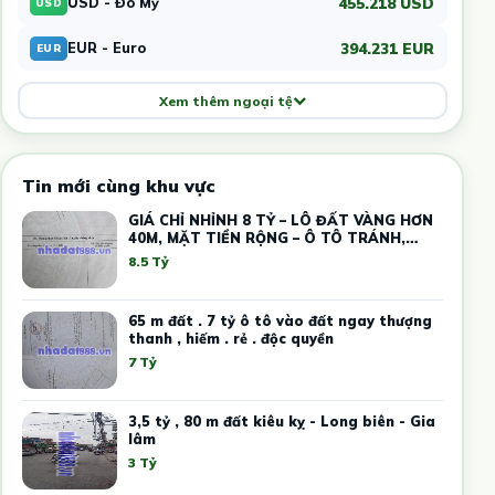
455.218 USD
USD - Đô Mỹ
USD
394.231 EUR
EUR - Euro
EUR
Xem thêm ngoại tệ
Tin mới cùng khu vực
GIÁ CHỈ NHỈNH 8 TỶ – LÔ ĐẤT VÀNG HƠN
40M, MẶT TIỀN RỘNG – Ô TÔ TRÁNH,
KINH DOANH
8.5 Tỷ
65 m đất . 7 tỷ ô tô vào đất ngay thượng
thanh , hiếm . rẻ . độc quyền
7 Tỷ
3,5 tỷ , 80 m đất kiêu kỵ - Long biên - Gia
lâm
3 Tỷ