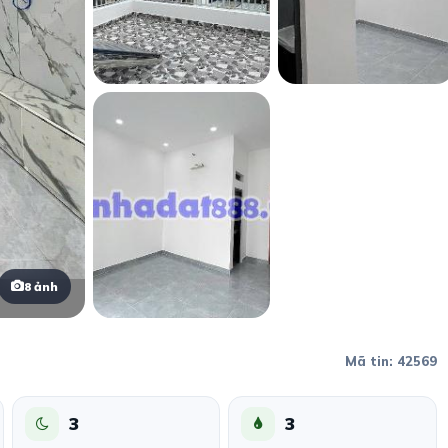
8 ảnh
Mã tin: 42569
3
3