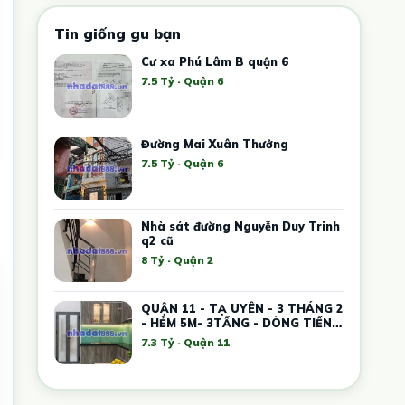
Tin giống gu bạn
Cư xa Phú Lâm B quận 6
7.5 Tỷ · Quận 6
Đường Mai Xuân Thưởng
7.5 Tỷ · Quận 6
Nhà sát đường Nguyễn Duy Trinh
q2 cũ
8 Tỷ · Quận 2
QUẬN 11 - TẠ UYÊN - 3 THÁNG 2
- HẺM 5M- 3TẦNG - DÒNG TIỀN
DƯỚI 20TR/THÁNG -
7.3 Tỷ · Quận 11