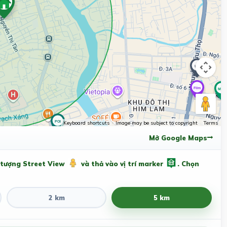
Keyboard shortcuts
Image may be subject to copyright
Terms
Mở Google Maps
 tượng Street View
và thả vào vị trí marker
. Chọn
2 km
5 km