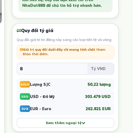
NhaDat888 để chủ tin hỗ trợ nhanh hơn.
Quy đổi tỷ giá
Quy đổi giá trị tin đăng này sang các loại tiền tệ và vàng:
Giá trị quy đổi dưới đây chỉ mang tính chất
tham
khảo thời điểm
.
50,22 lượng
Lượng SJC
GOLD
303.479 USD
USD - Đô Mỹ
USD
262.821 EUR
EUR - Euro
EUR
Xem thêm ngoại tệ