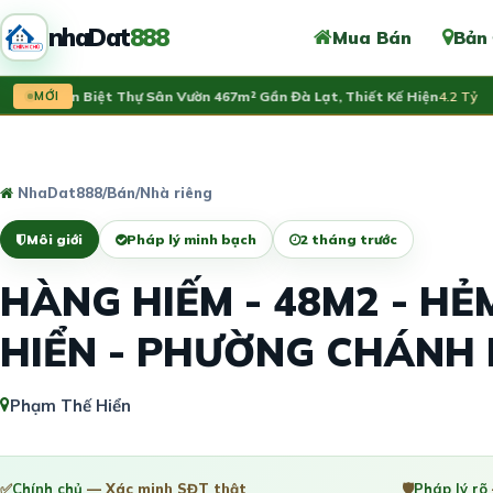
nhaDat
888
Mua Bán
Bản
ần Bán Biệt Thự Sân Vườn 467m² Gần Đà Lạt, Thiết Kế Hiện
MỚI
4.2 Tỷ
NhaDat888
/
Bán
/
Nhà riêng
Môi giới
Pháp lý minh bạch
2 tháng trước
HÀNG HIẾM - 48M2 - H
HIỂN - PHƯỜNG CHÁNH
Phạm Thế Hiển
✅
Chính chủ
— Xác minh SĐT thật
🛡️
Pháp lý rõ