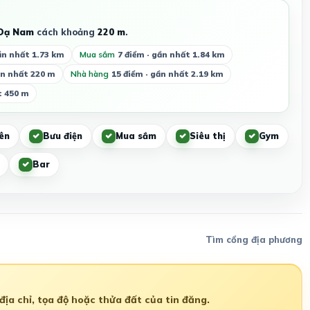
 Dạ Nam
cách khoảng
220 m
.
ần nhất 1.73 km
Mua sắm
7 điểm · gần nhất 1.84 km
ần nhất 220 m
Nhà hàng
15 điểm · gần nhất 2.19 km
t 450 m
ên
Bưu điện
Mua sắm
Siêu thị
Gym
Bar
Tìm cổng địa phương
ịa chỉ, tọa độ hoặc thửa đất của tin đăng.