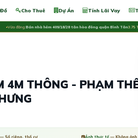
 Đồ
Cho Thuê
Dự Án
Tính Lãi Vay
T
Vừa đăng:
Bán nhà hẻm 409/18/28 tân hòa đông quận Bình Tân
3.75 Tỷ
ẺM 4M THÔNG - PHẠM TH
 HƯNG
— Sổ riêng, thổ cư
📷
Ảnh thực tế
— Không ảnh 