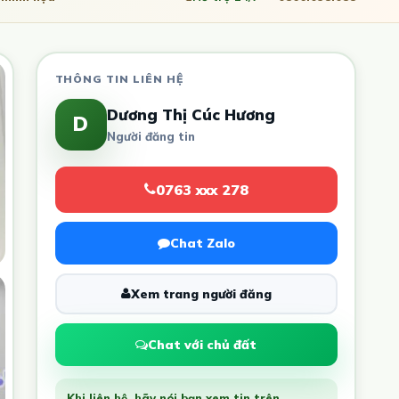
THÔNG TIN LIÊN HỆ
Dương Thị Cúc Hương
D
Người đăng tin
0763 xxx 278
Chat Zalo
Xem trang người đăng
Chat với chủ đất
Khi liên hệ, hãy nói bạn xem tin trên