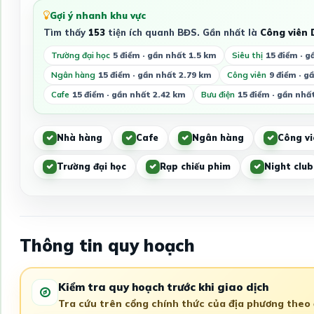
Gợi ý nhanh khu vực
Tìm thấy
153
tiện ích quanh BĐS. Gần nhất là
Công viên
Trường đại học
5 điểm · gần nhất 1.5 km
Siêu thị
15 điểm · g
Ngân hàng
15 điểm · gần nhất 2.79 km
Công viên
9 điểm · g
Cafe
15 điểm · gần nhất 2.42 km
Bưu điện
15 điểm · gần nhấ
Nhà hàng
Cafe
Ngân hàng
Công vi
Trường đại học
Rạp chiếu phim
Night club
Thông tin quy hoạch
Kiểm tra quy hoạch trước khi giao dịch
Tra cứu trên cổng chính thức của địa phương theo đ