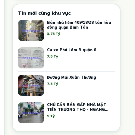
Tin mới cùng khu vực
Bán nhà hẻm 409/18/28 tân hòa
đông quận Bình Tân
3.75 Tỷ
Cư xa Phú Lâm B quận 6
7.5 Tỷ
Đường Mai Xuân Thưởng
7.5 Tỷ
CHỦ CẦN BÁN GẤP NHÀ MẶT
TIỀN TRƯƠNG THỌ - NGANG
5.4M – DÒNG TIỀN 12 TRIỆU
5 Tỷ