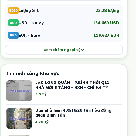
22,28 lượng
Lượng SJC
GOLD
134.669 USD
USD - Đô Mỹ
USD
116.627 EUR
EUR - Euro
EUR
Xem thêm ngoại tệ
Tin mới cùng khu vực
LẠC LONG QUÂN – P.BÌNH THỚI Q11 –
NHÀ MỚI 6 TẦNG – HXH – CHỈ 9.6 TỶ
9.6 Tỷ
Bán nhà hẻm 409/18/28 tân hòa đông
quận Bình Tân
3.75 Tỷ