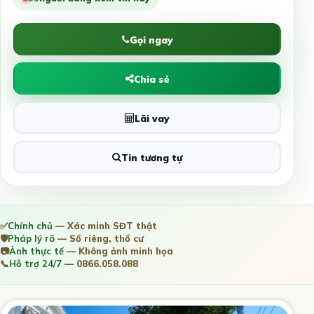
Gọi ngay
Chia sẻ
Lãi vay
Tin tương tự
✅
Chính chủ
— Xác minh SĐT thật
🛡️
Pháp lý rõ
— Sổ riêng, thổ cư
📷
Ảnh thực tế
— Không ảnh minh họa
📞
Hỗ trợ 24/7
— 0866.058.088