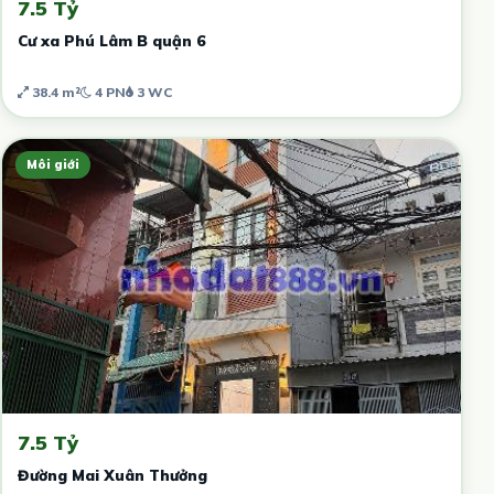
7.5 Tỷ
Cư xa Phú Lâm B quận 6
38.4 m²
4 PN
3 WC
Môi giới
7.5 Tỷ
Đường Mai Xuân Thưởng