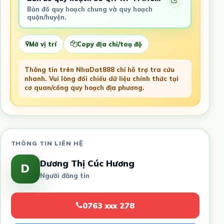
Bản đồ quy hoạch chung và quy hoạch
quận/huyện.
Mở vị trí
Copy địa chỉ/toạ độ
Thông tin trên NhaDat888 chỉ hỗ trợ tra cứu
nhanh. Vui lòng đối chiếu dữ liệu chính thức tại
cơ quan/cổng quy hoạch địa phương.
THÔNG TIN LIÊN HỆ
Dương Thị Cúc Hương
D
Người đăng tin
0763 xxx 278