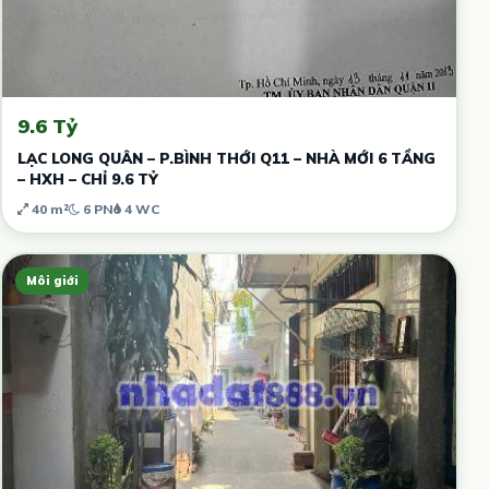
9.6 Tỷ
LẠC LONG QUÂN – P.BÌNH THỚI Q11 – NHÀ MỚI 6 TẦNG
– HXH – CHỈ 9.6 TỶ
40 m²
6 PN
4 WC
Môi giới