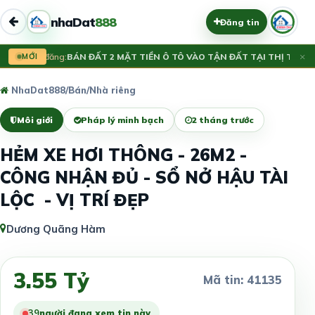
nhaDat
888
Đăng tin
×
Vừa đăng:
MỚI
BÁN ĐẤT 2 MẶT TIỀN Ô TÔ VÀO TẬN ĐẤT TẠI THỊ TRẤN 
NhaDat888
/
Bán
/
Nhà riêng
Môi giới
Pháp lý minh bạch
2 tháng trước
HẺM XE HƠI THÔNG - 26M2 -
CÔNG NHẬN ĐỦ - SỔ NỞ HẬU TÀI
LỘC - VỊ TRÍ ĐẸP
Dương Quãng Hàm
3.55 Tỷ
Mã tin: 41135
39
người đang xem tin này