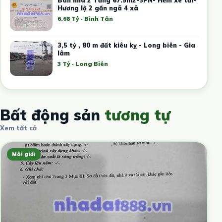
Hương lộ 2 gần ngã 4 xã
6.68 Tỷ · Bình Tân
3,5 tỷ , 80 m đất kiêu kỵ - Long biên - Gia
lâm
3 Tỷ · Long Biên
Bất động sản
tương tự
Xem tất cả
Môi giới