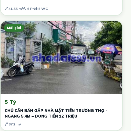
41.55 m²
6 PN
5 WC
Môi giới
5 Tỷ
CHỦ CẦN BÁN GẤP NHÀ MẶT TIỀN TRƯƠNG THỌ -
NGANG 5.4M – DÒNG TIỀN 12 TRIỆU
87.2 m²