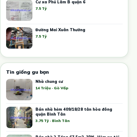
Cư xa Phú Lâm B quận 6
7.5 Tỷ
Đường Mai Xuân Thưởng
7.5 Tỷ
Tin giống gu bạn
Nhà chung cư
14 Triệu · Gò Vấp
Bán nhà hẻm 409/18/28 tân hòa đông
quận Bình Tân
3.75 Tỷ · Bình Tân
Bán nhà 2 Tầng 67.5m2-3PN- Hẻm xe tải-