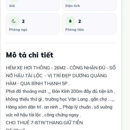
Giá
Diện tích
2
2
Phòng ngủ
Phòng tắm
Mô tả chi tiết
HẺM XE HƠI THÔNG - 26M2 - CÔNG NHẬN ĐỦ - SỔ
NỞ HẬU TÀI LỘC - VỊ TRÍ ĐẸP DƯƠNG QUẢNG
HÀM - QUA BÌNH THẠNH 5P .
Phơi đồ thoáng mát ._ Bán Kính 200m đầy đủ tiện ích ,
không thiếu thứ gì , trường học Văn Lang , gần chợ …._
Hàng xóm dân trí , an ninh _ Pháp lý chuẩn , sổ vuông
vức nở hậu tài lộc , công chứng ngay .
CHO THUÊ 7-8TR/THANG GIỮ TIỀN