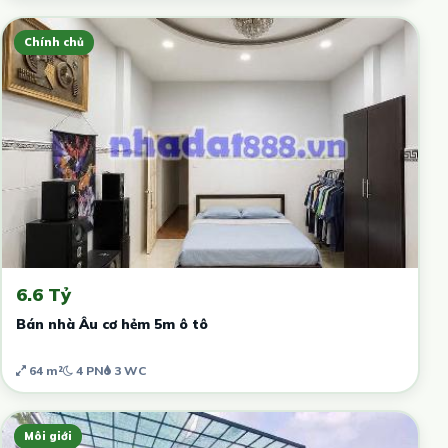
Chính chủ
6.6 Tỷ
Bán nhà Âu cơ hẻm 5m ô tô
64 m²
4 PN
3 WC
Môi giới