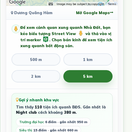
Image may be subject to copyright
Terms
Dương Quãng Hàm
Mở Google Maps
Để xem cảnh quan xung quanh Nhà Đất, bạn
kéo biểu tượng Street View
và thả vào vị
trí marker
. Chọn bán kính để xem tiện ích
xung quanh bất động sản.
500 m
1 km
2 km
5 km
Gợi ý nhanh khu vực
Tìm thấy
110
tiện ích quanh BĐS. Gần nhất là
Night club
cách khoảng
380 m
.
Trường đại học
6 điểm · gần nhất 950 m
Siêu thị
15 điểm · gần nhất 660 m