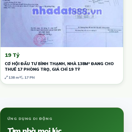
19 Tỷ
CƠ HỘI ĐẦU TƯ BÌNH THẠNH, NHÀ 138M² ĐANG CHO
THUÊ 17 PHÒNG TRỌ, GIÁ CHỈ 19 TỶ
138 m²
17 PN
ỨNG DỤNG DI ĐỘNG
Tìm nhà mọi lúc,