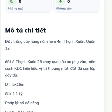
0
0
Phòng ngủ
Phòng tắm
Mô tả chi tiết
Đất trồng cây hàng năm hẻm 4m Thạnh Xuận, Quận
12,
đất ở Thạnh Xuân 25 chạy qua cầu ba phụ vào, nằm
cạnh KDC hiện hữu, vị trí thoáng mát, đất đã san lấp
đầy đủ.
DT: 5x16m
Giá: 1.1 tỷ
Pháp lý: sổ đỏ riêng
LH: 0335560430