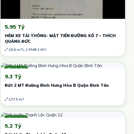
5.95 Tỷ
HẺM XE TẢI THÔNG- MẶT TIỀN ĐƯỜNG SỐ 7 – THÍCH
QUẢNG ĐỨC
28.5 m²
2 PN
3 WC
Chính chủ
9.3 Tỷ
Đất 2 MT Đường Bình Hưng Hòa B Quận Bình Tân
177.5 m²
Chính chủ
5.2 Tỷ