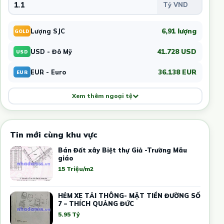
6,91 lượng
Lượng SJC
GOLD
41.728 USD
USD - Đô Mỹ
USD
36.138 EUR
EUR - Euro
EUR
Xem thêm ngoại tệ
Tin mới cùng khu vực
Bán Đất xây Biệt thự Giả -Trường Mãu
giáo
15 Triệu/m2
HẺM XE TẢI THÔNG- MẶT TIỀN ĐƯỜNG SỐ
7 – THÍCH QUẢNG ĐỨC
5.95 Tỷ