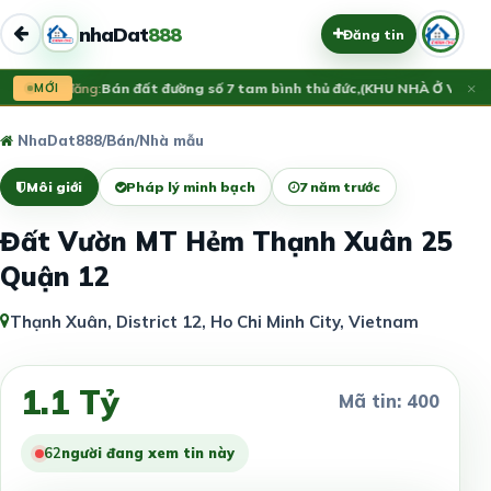
nhaDat
888
Đăng tin
×
Vừa đăng:
MỚI
Bán đất đường số 7 tam bình thủ đức,(KHU NHÀ Ở VẠN X
NhaDat888
/
Bán
/
Nhà mẫu
Môi giới
Pháp lý minh bạch
7 năm trước
Đất Vườn MT Hẻm Thạnh Xuân 25
Quận 12
Thạnh Xuân, District 12, Ho Chi Minh City, Vietnam
1.1 Tỷ
Mã tin: 400
62
người đang xem tin này