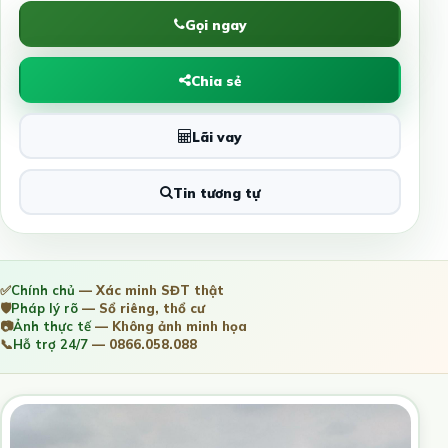
Gọi ngay
Chia sẻ
Lãi vay
Tin tương tự
✅
Chính chủ
— Xác minh SĐT thật
🛡️
Pháp lý rõ
— Sổ riêng, thổ cư
📷
Ảnh thực tế
— Không ảnh minh họa
📞
Hỗ trợ 24/7
— 0866.058.088