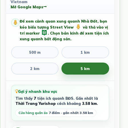
Vietnam
Mở Google Maps
Để xem cảnh quan xung quanh Nhà Đất, bạn
kéo biểu tượng Street View
và thả vào vị
trí marker
. Chọn bán kính để xem tiện ích
xung quanh bất động sản.
500 m
1 km
2 km
5 km
Gợi ý nhanh khu vực
Tìm thấy
7
tiện ích quanh BĐS. Gần nhất là
Thời Trang Yurishop
cách khoảng
3.58 km
.
Cửa hàng quần áo
7 điểm · gần nhất 3.58 km