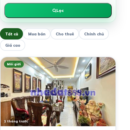
Lọc
Tất cả
Mua bán
Cho thuê
Chính chủ
Giá cao
Môi giới
1 tháng trước