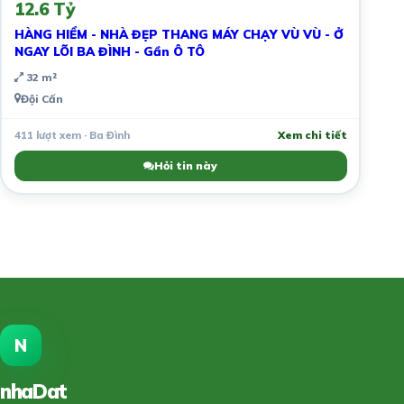
12.6 Tỷ
HÀNG HIỂM - NHÀ ĐẸP THANG MÁY CHẠY VÙ VÙ - Ở
NGAY LÕI BA ĐÌNH - Gần Ô TÔ
32 m²
Đội Cấn
411 lượt xem · Ba Đình
Xem chi tiết
Hỏi tin này
N
nhaDat
888