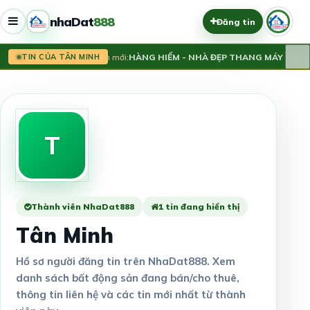
nhaDat
888
Đăng tin
×
Tin mới:
HÀNG HIỂM - NHÀ ĐẸP THANG MÁY CHẠY V
TIN CỦA TÂN MINH
T
Thành viên NhaDat888
1 tin đang hiển thị
Tân Minh
Hồ sơ người đăng tin trên NhaDat888. Xem
danh sách bất động sản đang bán/cho thuê,
thông tin liên hệ và các tin mới nhất từ thành