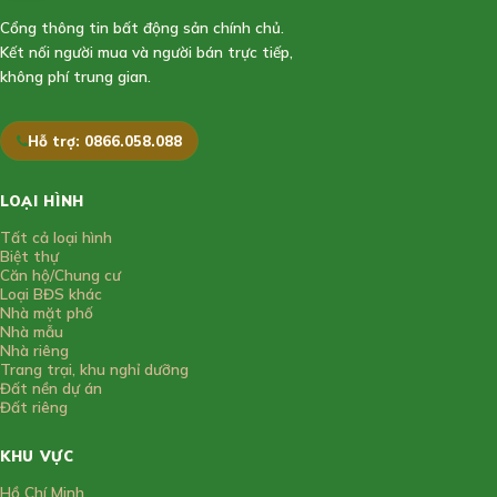
Cổng thông tin bất động sản chính chủ.
Kết nối người mua và người bán trực tiếp,
không phí trung gian.
Hỗ trợ: 0866.058.088
LOẠI HÌNH
Tất cả loại hình
Biệt thự
Căn hộ/Chung cư
Loại BĐS khác
Nhà mặt phố
Nhà mẫu
Nhà riêng
Trang trại, khu nghỉ dưỡng
Đất nền dự án
Đất riêng
KHU VỰC
Hồ Chí Minh