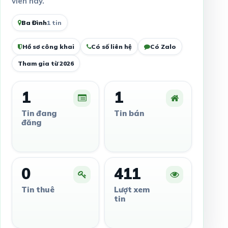
viên này.
Ba Đình
1 tin
Hồ sơ công khai
Có số liên hệ
Có Zalo
Tham gia từ 2026
1
1
Tin đang
Tin bán
đăng
0
411
Tin thuê
Lượt xem
tin