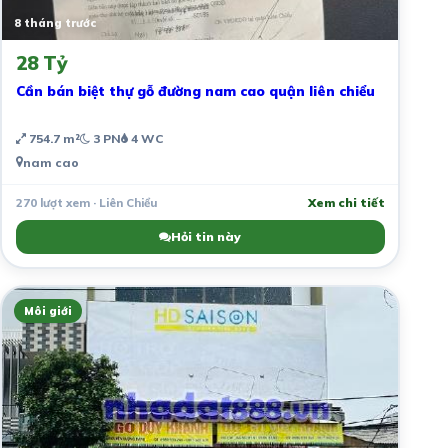
8 tháng trước
28 Tỷ
Cần bán biệt thự gỗ đường nam cao quận liên chiểu
754.7 m²
3 PN
4 WC
nam cao
270 lượt xem · Liên Chiểu
Xem chi tiết
Hỏi tin này
Môi giới