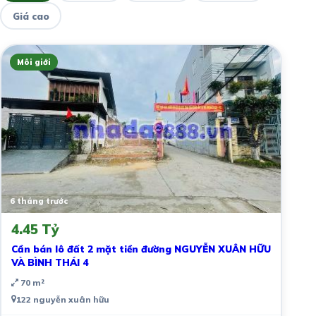
Giá cao
Môi giới
6 tháng trước
4.45 Tỷ
Cần bán lô đất 2 mặt tiền đường NGUYỄN XUÂN HỮU
VÀ BÌNH THÁI 4
70 m²
122 nguyễn xuân hữu