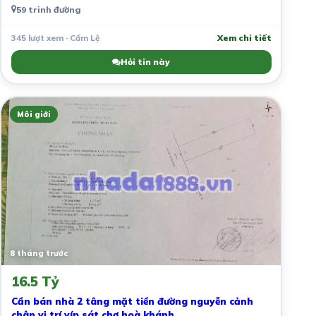
59 trinh đường
345 lượt xem · Cẩm Lệ
Xem chi tiết
Hỏi tin này
Môi giới
8 tháng trước
16.5 Tỷ
Cần bán nhà 2 tâng mặt tiền đường nguyễn cảnh
chân vị trí víp sát chợ hoà khánh