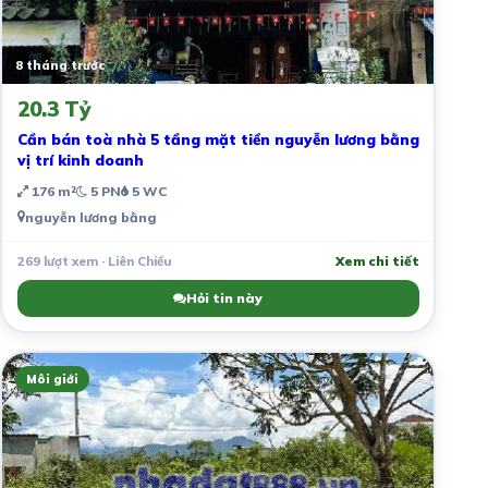
8 tháng trước
20.3 Tỷ
Cần bán toà nhà 5 tầng mặt tiền nguyễn lương bằng
vị trí kinh doanh
176 m²
5 PN
5 WC
nguyễn lương bằng
269 lượt xem · Liên Chiểu
Xem chi tiết
Hỏi tin này
Môi giới