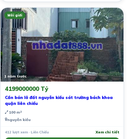
Môi giới
1 năm trước
4199000000 Tỷ
Cần bán lô đất nguyễn kiều sát trường bách khoa
quận liên chiểu
100 m²
nguyễn kiều
412 lượt xem · Liên Chiểu
Xem chi tiết