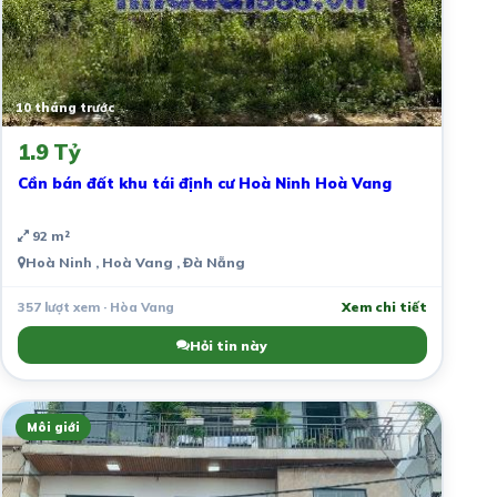
10 tháng trước
1.9 Tỷ
Cần bán đất khu tái định cư Hoà Ninh Hoà Vang
92 m²
Hoà Ninh , Hoà Vang , Đà Nẵng
357 lượt xem · Hòa Vang
Xem chi tiết
Hỏi tin này
Môi giới