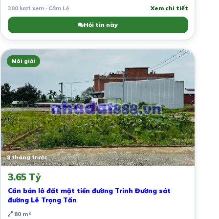
300 lượt xem · Cẩm Lệ
Xem chi tiết
Hỏi tin này
Môi giới
8 tháng trước
3.65 Tỷ
Cần bán lô đất mặt tiền đường Trinh Đường sát
đường Lê Trọng Tấn
80 m²