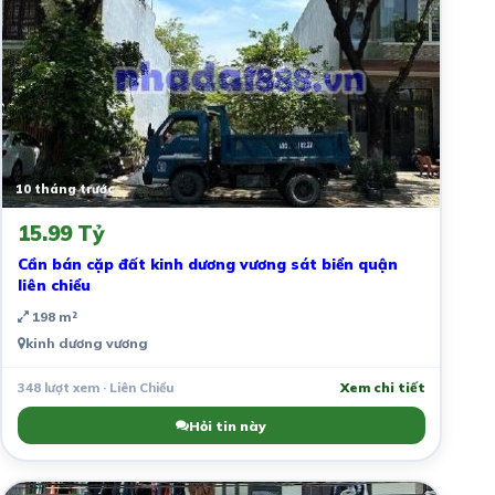
10 tháng trước
15.99 Tỷ
Cần bán cặp đất kinh dương vương sát biển quận
liên chiểu
198 m²
kinh dương vương
348 lượt xem · Liên Chiểu
Xem chi tiết
Hỏi tin này