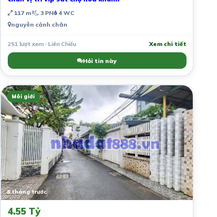
117 m²
3 PN
4 WC
nguyễn cảnh chân
251 lượt xem · Liên Chiểu
Xem chi tiết
Hỏi tin này
Môi giới
8 tháng trước
4.55 Tỷ