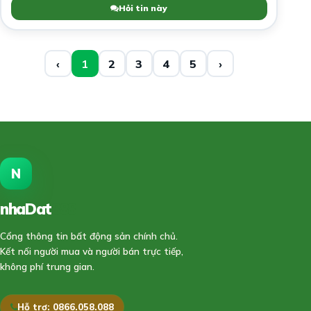
Hỏi tin này
‹
1
2
3
4
5
›
N
nhaDat
888
Cổng thông tin bất động sản chính chủ.
Kết nối người mua và người bán trực tiếp,
không phí trung gian.
Hỗ trợ: 0866.058.088