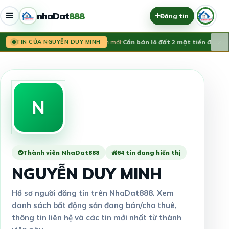
nhaDat
888
Đăng tin
×
Tin mới:
Cần bán lô đất 2 mặt tiền đườn
TIN CỦA NGUYỄN DUY MINH
N
Thành viên NhaDat888
64 tin đang hiển thị
NGUYỄN DUY MINH
Hồ sơ người đăng tin trên NhaDat888. Xem
danh sách bất động sản đang bán/cho thuê,
thông tin liên hệ và các tin mới nhất từ thành