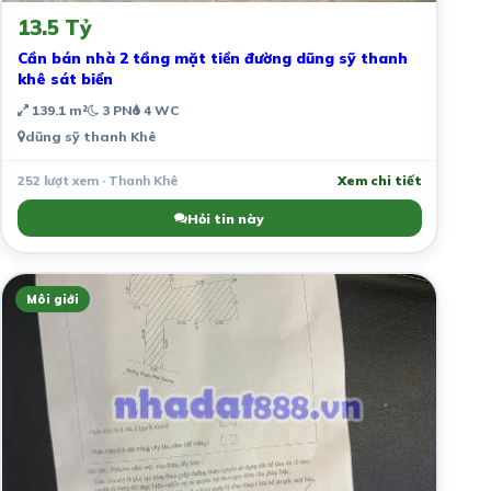
13.5 Tỷ
Cần bán nhà 2 tầng mặt tiền đường dũng sỹ thanh
khê sát biển
139.1 m²
3 PN
4 WC
dũng sỹ thanh Khê
252 lượt xem · Thanh Khê
Xem chi tiết
Hỏi tin này
Môi giới