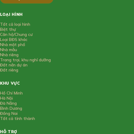
LOẠI HÌNH
Tất cả loại hình
Biệt thự
Căn hộ/Chung cư
Loại BĐS khác
Nhà mặt phố
Nhà mẫu
Nhà riêng
Trang trại, khu nghỉ dưỡng
Đất nền dự án
Đất riêng
KHU VỰC
Hồ Chí Minh
Hà Nội
Đà Nẵng
Bình Dương
Đồng Nai
Tất cả tỉnh thành
HỖ TRỢ