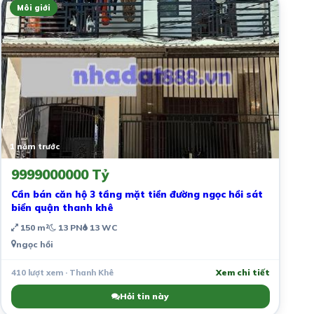
Môi giới
1 năm trước
9999000000 Tỷ
Cần bán căn hộ 3 tầng mặt tiền đường ngọc hồi sát
biển quận thanh khê
150 m²
13 PN
13 WC
ngọc hồi
410 lượt xem · Thanh Khê
Xem chi tiết
Hỏi tin này