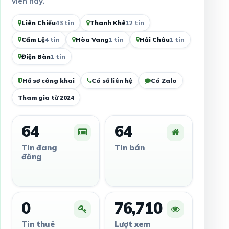
viên này.
Liên Chiểu
43 tin
Thanh Khê
12 tin
Cẩm Lệ
4 tin
Hòa Vang
1 tin
Hải Châu
1 tin
Điện Bàn
1 tin
Hồ sơ công khai
Có số liên hệ
Có Zalo
Tham gia từ 2024
64
64
Tin đang
Tin bán
đăng
0
76,710
Tin thuê
Lượt xem