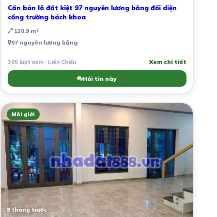
Cần bán lô đất kiệt 97 nguyễn lương bằng đối diện
cổng trường bách khoa
120.9 m²
97 nguyễn lương bằng
305 lượt xem · Liên Chiểu
Xem chi tiết
Hỏi tin này
Môi giới
8 tháng trước