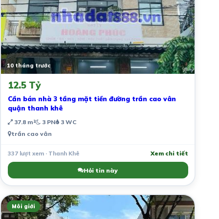
10 tháng trước
12.5 Tỷ
Cần bán nhà 3 tầng mặt tiền đường trần cao vân
quận thanh khê
37.8 m²
3 PN
3 WC
trần cao vân
337 lượt xem · Thanh Khê
Xem chi tiết
Hỏi tin này
Môi giới