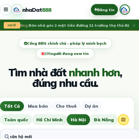
nhaDat
888
Đăng tin
×
Vừa đăng:
Bán nhà góc 2 mặt tiền đường 11 trường thọ thủ đức, LH 0
MỚI
Cổng BĐS chính chủ - pháp lý minh bạch
293
người đang xem tin
Tìm nhà đất
nhanh hơn
,
đúng nhu cầu.
Tất Cả
Mua bán
Cho thuê
Dự án
Toàn quốc
Hồ Chí Minh
Hà Nội
Đà Nẵng