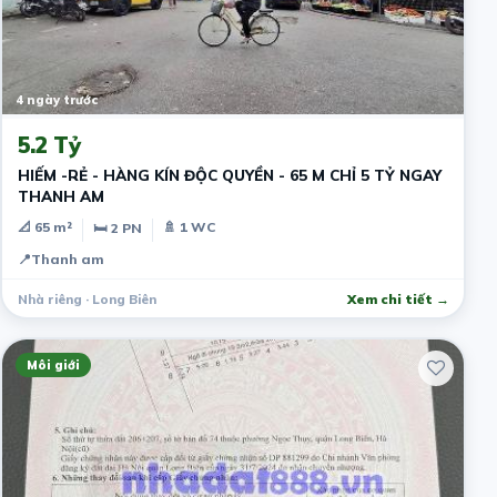
4 ngày trước
5.2 Tỷ
HIẾM -RẺ - HÀNG KÍN ĐỘC QUYỀN - 65 M CHỈ 5 TỶ NGAY
THANH AM
📐 65 m²
🚿 1 WC
🛏 2 PN
📍
Thanh am
Nhà riêng · Long Biên
Xem chi tiết →
Môi giới