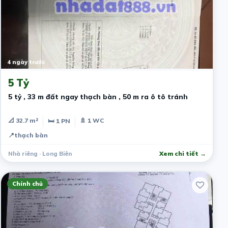
4 ngày trước
5 Tỷ
5 tỷ , 33 m đất ngay thạch bàn , 50 m ra ô tô tránh
📐 32.7 m²
🚿 1 WC
🛏 1 PN
📍
thạch bàn
Nhà riêng · Long Biên
Xem chi tiết →
Chính chủ