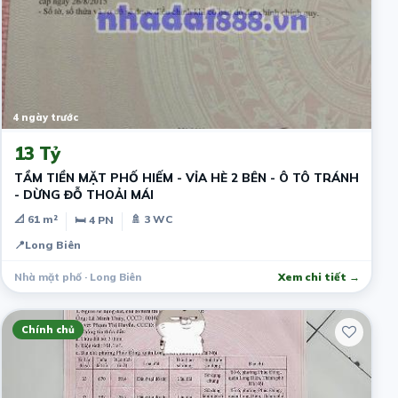
4 ngày trước
13 Tỷ
TẦM TIỀN MẶT PHỐ HIẾM - VỈA HÈ 2 BÊN - Ô TÔ TRÁNH
- DỪNG ĐỖ THOẢI MÁI
📐 61 m²
🚿 3 WC
🛏 4 PN
📍
Long Biên
Nhà mặt phố · Long Biên
Xem chi tiết →
Chính chủ