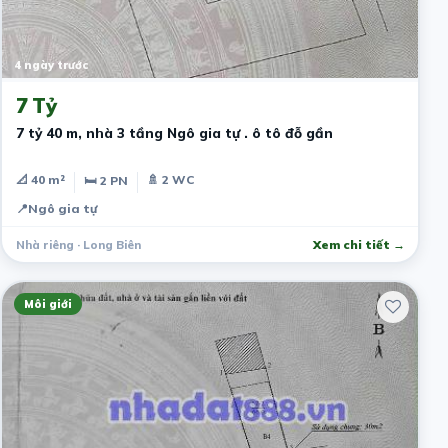
4 ngày trước
7 Tỷ
7 tỷ 40 m, nhà 3 tầng Ngô gia tự . ô tô đỗ gần
📐 40 m²
🚿 2 WC
🛏 2 PN
📍
Ngô gia tự
Nhà riêng · Long Biên
Xem chi tiết →
Môi giới