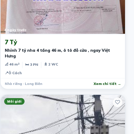
4 ngày trước
7 Tỷ
Nhỉnh 7 tỷ nha 4 tầng 46 m, ô tô đỗ cửa , ngay Việt
Hưng
📐 46 m²
🚿 2 WC
🛏 3 PN
📍
Ô Cách
Nhà riêng · Long Biên
Xem chi tiết →
Môi giới