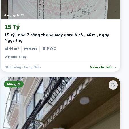
4 ngày trước
15 Tỷ
15 tỷ , nhà 7 tầng thang máy gara ô tô , 46 m , ngay
Ngọc thụ
📐 46 m²
🚿 5 WC
🛏 4 PN
📍
ngọc Thụy
Nhà riêng · Long Biên
Xem chi tiết →
Môi giới