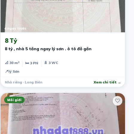
4 ngày trước
8 Tỷ
8 tỷ , nhà 5 tầng ngay lý sơn . ô tô đỗ gần
📐 30 m²
🚿 3 WC
🛏 3 PN
📍
lý Sơn
Nhà riêng · Long Biên
Xem chi tiết →
Môi giới