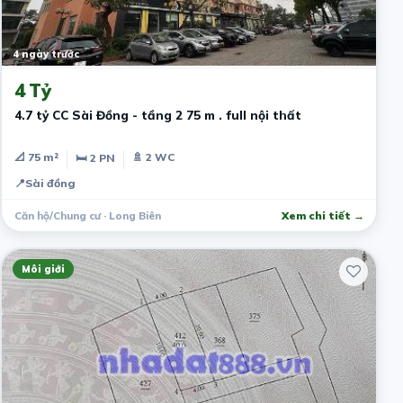
4 ngày trước
4 Tỷ
4.7 tỷ CC Sài Đồng - tầng 2 75 m . full nội thất
📐 75 m²
🚿 2 WC
🛏 2 PN
📍
Sài đồng
Căn hộ/Chung cư · Long Biên
Xem chi tiết →
Môi giới