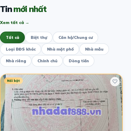
Tin
mới nhất
Xem tất cả →
Tất cả
Biệt thự
Căn hộ/Chung cư
Loại BĐS khác
Nhà mặt phố
Nhà mẫu
Nhà riêng
Chính chủ
Dòng tiền
Nổi bật