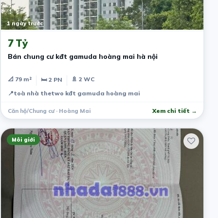
1 ngày trước
7 Tỷ
Bán chung cư kđt gamuda hoàng mai hà nội
📐 79 m²
🚿 2 WC
🛏 2 PN
📍
toà nhà thetwo kđt gamuda hoàng mai
Căn hộ/Chung cư · Hoàng Mai
Xem chi tiết →
Môi giới