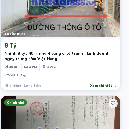
4 ngày trước
8 Tỷ
Nhỉnh 8 tỷ , 40 m nhà 4 tầng ô tô tránh , kinh doanh
ngay trung tâm Việt Hưng
📐 39 m²
🚿 3 WC
🛏 4 PN
📍
Việt Hưng
Nhà riêng · Long Biên
Xem chi tiết →
Chính chủ