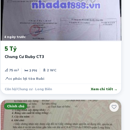
4 ngày trước
5 Tỷ
Chung Cư Ruby CT3
📐 75 m²
🚿 2 WC
🛏 3 PN
📍
cc phúc lợi tòa Rubi
Căn hộ/Chung cư · Long Biên
Xem chi tiết →
Chính chủ