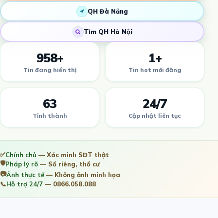
QH Đà Nẵng
Tìm QH Hà Nội
958+
1+
Tin đang hiển thị
Tin hot mới đăng
63
24/7
Tỉnh thành
Cập nhật liên tục
✅
Chính chủ
— Xác minh SĐT thật
🛡️
Pháp lý rõ
— Sổ riêng, thổ cư
📷
Ảnh thực tế
— Không ảnh minh họa
📞
Hỗ trợ 24/7
— 0866.058.088