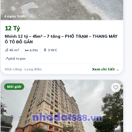
4 ngày trước
12 Tỷ
Nhỉnh 12 tỷ – 45m² – 7 tầng – PHỐ TRẠM – THANG MÁY
Ô TÔ ĐỖ GẦN
📐 45 m²
🚿 3 WC
🛏 4 PN
📍
phố trạm
Nhà riêng · Long Biên
Xem chi tiết →
Môi giới