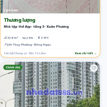
3 giờ trước
Thương lượng
Nhà tập thể đẹp- tầng 3- Xuân Phương
📐 22.8 m²
🚿 2 WC
🛏 2 PN
📍
104 Thuỵ Phương- Đông Ngạc
Căn hộ/Chung cư · Bắc Từ Liêm
Xem chi tiết →
Chính chủ