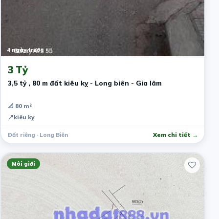
4 ngày trước
3 Tỷ
3,5 tỷ , 80 m đất kiêu kỵ - Long biên - Gia lâm
📐 80 m²
📍
kiêu kỵ
Đất riêng · Long Biên
Xem chi tiết →
Môi giới