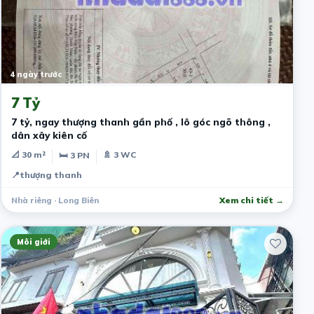
4 ngày trước
7 Tỷ
7 tỷ, ngay thượng thanh gần phố , lô góc ngõ thông ,
dân xây kiên cố
📐 30 m²
🚿 3 WC
🛏 3 PN
📍
thượng thanh
Nhà riêng · Long Biên
Xem chi tiết →
Môi giới