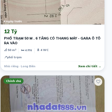
4 ngày trước
12 Tỷ
PHỐ TRẠM 50 M . 6 TẦNG CÓ THANG MÁY - GARA Ô TÔ
RA VÀO
📐 50 m²
🚿 4 WC
🛏 4 PN
📍
phố trạm
Nhà riêng · Long Biên
Xem chi tiết →
Chính chủ