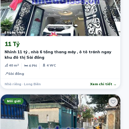
4 ngày trước
11 Tỷ
Nhỉnh 11 tỷ , nhà 6 tầng thang máy , ô tô tránh ngay
khu đô thị Sài đồng
📐 40 m²
🚿 4 WC
🛏 4 PN
📍
Sài đồng
Nhà riêng · Long Biên
Xem chi tiết →
Môi giới