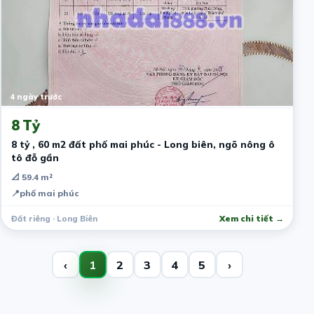
4 ngày trước
8 Tỷ
8 tỷ , 60 m2 đất phố mai phúc - Long biên, ngõ nông ô
tô đỗ gần
📐 59.4 m²
📍
phố mai phúc
Đất riêng · Long Biên
Xem chi tiết →
‹
1
2
3
4
5
›