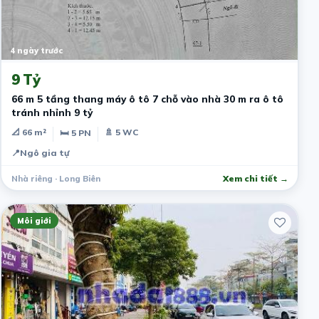
4 ngày trước
9 Tỷ
66 m 5 tầng thang máy ô tô 7 chỗ vào nhà 30 m ra ô tô
tránh nhỉnh 9 tỷ
📐 66 m²
🚿 5 WC
🛏 5 PN
📍
Ngô gia tự
Nhà riêng · Long Biên
Xem chi tiết →
Môi giới