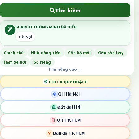
Tìm kiếm
SEARCH THÔNG MINH ĐÃ HIỂU
Hà Nội
Chính chủ
Nhà dòng tiền
Căn hộ mới
Gần sân bay
Hẻm xe hơi
Sổ riêng
Tìm nâng cao →
CHECK QUY HOẠCH
QH Hà Nội
Đất đai HN
QH TP.HCM
Bản đồ TP.HCM