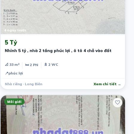
4 ngày trước
5 Tỷ
Nhỉnh 5 tỷ , nhà 2 tầng phúc lợi , ô tô 4 chỗ vào đất
📐 33 m²
🚿 2 WC
🛏 2 PN
📍
phúc lợi
Nhà riêng · Long Biên
Xem chi tiết →
Môi giới