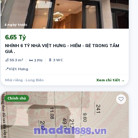
4 ngày trước
6.65 Tỷ
NHỈNH 6 TỶ NHÀ VIỆT HƯNG - HIẾM - RẺ TRONG TẦM
GIÁ .
📐 59.3 m²
🚿 3 WC
🛏 3 PN
📍
Việt Hưng
Nhà riêng · Long Biên
Xem chi tiết →
Chính chủ