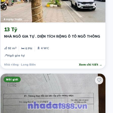
4 ngày trước
13 Tỷ
NHÀ NGÔ GIA TỰ . DIỆN TÍCH RỘNG Ô TÔ NGÕ THÔNG
📐 92 m²
🚿 4 WC
🛏 6 PN
📍
Ngô gia tự
Nhà riêng · Long Biên
Xem chi tiết →
Môi giới