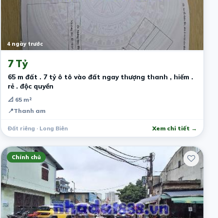
4 ngày trước
7 Tỷ
65 m đất . 7 tỷ ô tô vào đất ngay thượng thanh , hiếm .
rẻ . độc quyền
📐 65 m²
📍
Thanh am
Đất riêng · Long Biên
Xem chi tiết →
Chính chủ