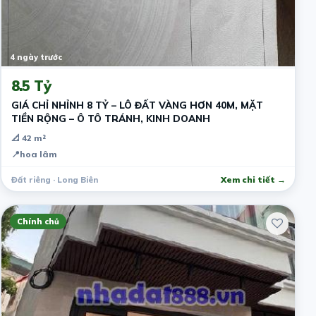
4 ngày trước
8.5 Tỷ
GIÁ CHỈ NHỈNH 8 TỶ – LÔ ĐẤT VÀNG HƠN 40M, MẶT
TIỀN RỘNG – Ô TÔ TRÁNH, KINH DOANH
📐 42 m²
📍
hoa lâm
Đất riêng · Long Biên
Xem chi tiết →
Chính chủ