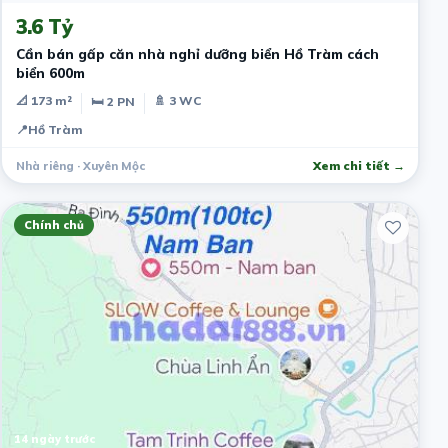
3.6 Tỷ
Cần bán gấp căn nhà nghỉ dưỡng biển Hồ Tràm cách
biển 600m
📐 173 m²
🚿 3 WC
🛏 2 PN
📍
Hồ Tràm
Nhà riêng · Xuyên Mộc
Xem chi tiết →
Chính chủ
14 ngày trước