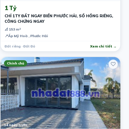
1 Tỷ
CHỈ 1TY ĐẤT NGAY BIỂN PHƯỚC HẢI, SỔ HỒNG RIÊNG,
CÔNG CHỨNG NGAY
📐 153 m²
📍
Ấp Mỹ Hoà , Phước Hải
Đất riêng · Đất Đỏ
Xem chi tiết →
Chính chủ
14 ngày trước