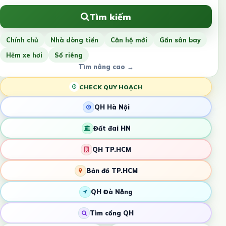
Tìm kiếm
Chính chủ
Nhà dòng tiền
Căn hộ mới
Gần sân bay
Hẻm xe hơi
Sổ riêng
Tìm nâng cao →
CHECK QUY HOẠCH
QH Hà Nội
Đất đai HN
QH TP.HCM
Bản đồ TP.HCM
QH Đà Nẵng
Tìm cổng QH