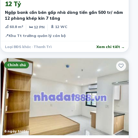
12 Tỷ
Ngộp bank cần bán gấp nhà dòng tiền gần 500 tr/ năm
12 phòng khép kín 7 tầng
📐 60.8 m²
🚿 12 WC
🛏 12 PN
📍
Khu Tt trường quản lý cán bộ
Loại BĐS khác · Thanh Trì
Xem chi tiết →
Chính chủ
6 ngày trước