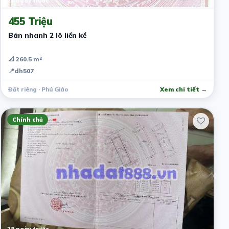
23 ngày trước
455 Triệu
Bán nhanh 2 lô liền kề
📐 260.5 m²
📍
dh507
Đất riêng · Phú Giáo
Xem chi tiết →
Chính chủ