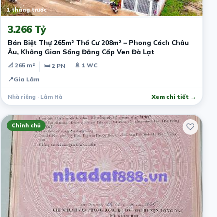
1 tháng trước
3.266 Tỷ
Bán Biệt Thự 265m² Thổ Cư 208m² – Phong Cách Châu
Âu, Không Gian Sống Đẳng Cấp Ven Đà Lạt
📐 265 m²
🚿 1 WC
🛏 2 PN
📍
Gia Lâm
Nhà riêng · Lâm Hà
Xem chi tiết →
Chính chủ