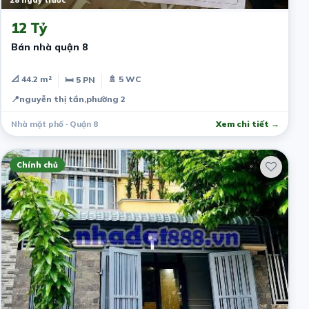
28 ngày trước
12 Tỷ
Bán nhà quận 8
📐 44.2 m²
🚿 5 WC
🛏 5 PN
📍
nguyễn thị tần,phường 2
Nhà mặt phố · Quận 8
Xem chi tiết →
Chính chủ