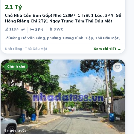
2.1 Tỷ
Chủ Nhà Cần Bán Gấp! Nhà 120M², 1 Trệt 1 Lầu, 3PN, Sổ
Hồng Riêng Chỉ 2Tỷ1 Ngay Trung Tâm Thủ Dầu Một
📐 118.4 m²
🚿 3 WC
🛏 3 PN
📍
Đường Hồ Văn Cống, phường Tương Bình Hiệp, Thủ Dầu Một, Bình D
Nhà riêng · Thủ Dầu Một
Xem chi tiết →
Chính chủ
8 ngày trước