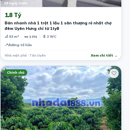
28 ngày trước
1.8 Tỷ
Bán nhanh nhà 1 trệt 1 lầu 1 sân thượng rẻ nhất chợ
đêm Uyên Hưng chỉ từ 1ty8
📐 63 m²
🚿 2 WC
🛏 3 PN
📍
đường tố hữu
Nhà mặt phố · Tân Uyên
Xem chi tiết →
Chính chủ