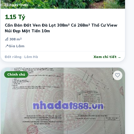
30 ngày trước
1.15 Tỷ
Cần Bán Đất Ven Đà Lạt 308m² Có 268m² Thổ Cư View
Núi Đẹp Mặt Tiền 10m
📐 308 m²
📍
Gia Lâm
Đất riêng · Lâm Hà
Xem chi tiết →
Chính chủ