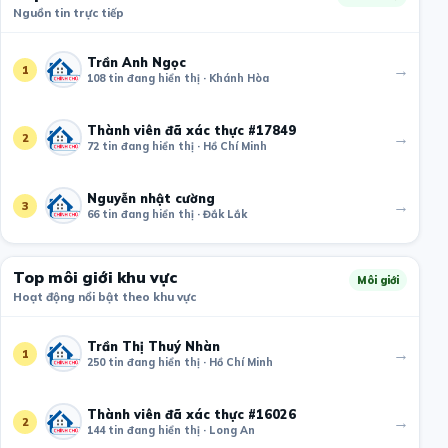
Nguồn tin trực tiếp
Trần Anh Ngọc
→
1
108 tin đang hiển thị · Khánh Hòa
Thành viên đã xác thực #17849
→
2
72 tin đang hiển thị · Hồ Chí Minh
Nguyễn nhật cường
→
3
66 tin đang hiển thị · Đắk Lắk
Top môi giới khu vực
Môi giới
Hoạt động nổi bật theo khu vực
Trần Thị Thuý Nhàn
→
1
250 tin đang hiển thị · Hồ Chí Minh
Thành viên đã xác thực #16026
→
2
144 tin đang hiển thị · Long An