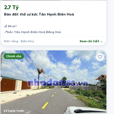
2.7 Tỷ
Bán đất thổ cư kdc Tân Hạnh Biên Hoà
📐 84 m²
📍
kdc Tân Hạnh Biên Hoà Đồng Nai
Đất riêng · Biên Hòa
Xem chi tiết →
Chính chủ
14 ngày trước