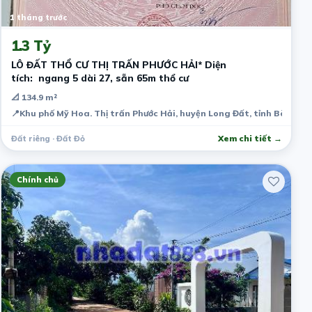
1 tháng trước
1.3 Tỷ
LÔ ĐẤT THỔ CƯ THỊ TRẤN PHƯỚC HẢI* Diện
tích: ngang 5 dài 27, sẵn 65m thổ cư
📐 134.9 m²
📍
Khu phố Mỹ Hoa. Thị trấn Phước Hải, huyện Long Đất, tỉnh Bà Rịa 
Đất riêng · Đất Đỏ
Xem chi tiết →
Chính chủ