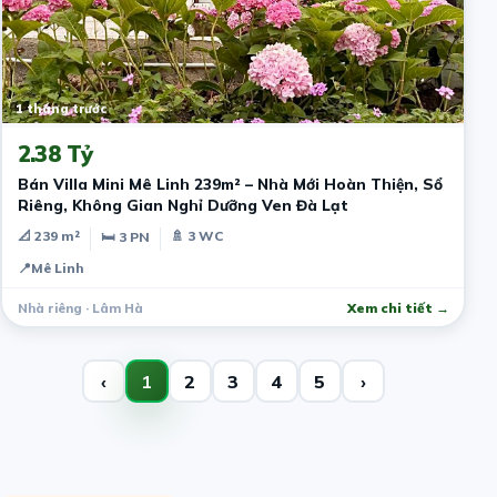
1 tháng trước
2.38 Tỷ
Bán Villa Mini Mê Linh 239m² – Nhà Mới Hoàn Thiện, Sổ
Riêng, Không Gian Nghỉ Dưỡng Ven Đà Lạt
📐 239 m²
🚿 3 WC
🛏 3 PN
📍
Mê Linh
Nhà riêng · Lâm Hà
Xem chi tiết →
‹
1
2
3
4
5
›