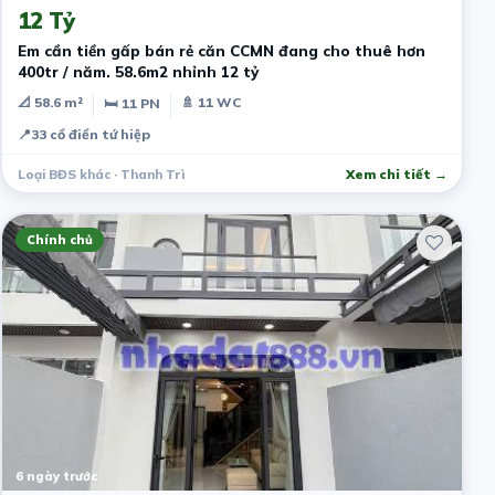
12 Tỷ
Em cần tiền gấp bán rẻ căn CCMN đang cho thuê hơn
400tr / năm. 58.6m2 nhỉnh 12 tỷ
📐 58.6 m²
🚿 11 WC
🛏 11 PN
📍
33 cổ điển tứ hiệp
Loại BĐS khác · Thanh Trì
Xem chi tiết →
Chính chủ
6 ngày trước