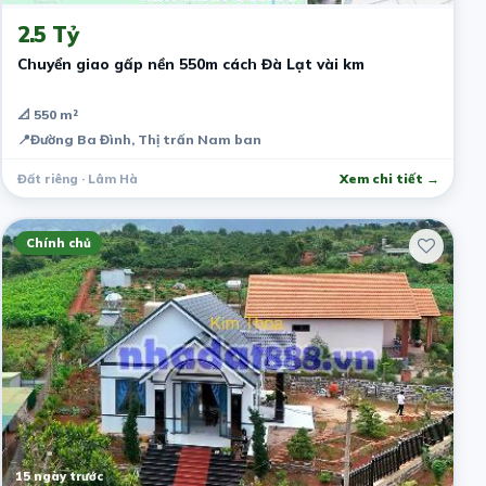
2.5 Tỷ
Chuyển giao gấp nền 550m cách Đà Lạt vài km
📐 550 m²
📍
Đường Ba Đình, Thị trấn Nam ban
Đất riêng · Lâm Hà
Xem chi tiết →
Chính chủ
15 ngày trước