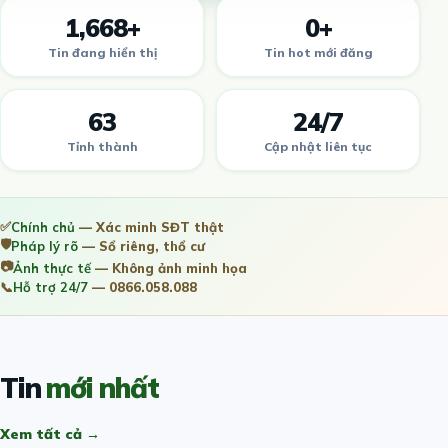
1,668+
0+
Tin đang hiển thị
Tin hot mới đăng
63
24/7
Tỉnh thành
Cập nhật liên tục
✅
Chính chủ
— Xác minh SĐT thật
🛡️
Pháp lý rõ
— Sổ riêng, thổ cư
📷
Ảnh thực tế
— Không ảnh minh họa
📞
Hỗ trợ 24/7
— 0866.058.088
Tin
mới nhất
Xem tất cả →