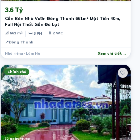
3.6 Tỷ
Cần Bán Nhà Vườn Đông Thanh 661m² Mặt Tiền 40m,
Full Nội Thất Gần Đà Lạt
📐 661 m²
🚿 2 WC
🛏 3 PN
📍
Đông Thanh
Nhà riêng · Lâm Hà
Xem chi tiết →
Chính chủ
22 ngày trước