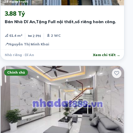
28 ngày trước
3.88 Tỷ
Bán Nhà Dĩ An,Tặng Full nội thất,sổ riêng hoàn công.
📐 61.4 m²
🚿 2 WC
🛏 2 PN
📍
Nguyễn Thị Minh Khai
Nhà riêng · Dĩ An
Xem chi tiết →
Chính chủ