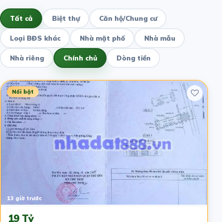
Tất cả
Biệt thự
Căn hộ/Chung cư
Loại BĐS khác
Nhà mặt phố
Nhà mẫu
Nhà riêng
Chính chủ
Dòng tiền
Nổi bật
13 giờ trước
19 Tỷ