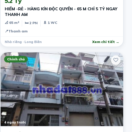
5.2 Tỷ
HIẾM -RẺ - HÀNG KÍN ĐỘC QUYỀN - 65 M CHỈ 5 TỶ NGAY
THANH AM
📐 65 m²
🚿 1 WC
🛏 2 PN
📍
Thanh am
Nhà riêng · Long Biên
Xem chi tiết →
Chính chủ
4 ngày trước