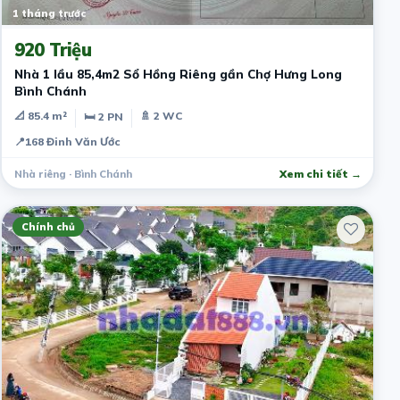
1 tháng trước
920 Triệu
Nhà 1 lầu 85,4m2 Sổ Hồng Riêng gần Chợ Hưng Long
Bình Chánh
📐 85.4 m²
🚿 2 WC
🛏 2 PN
📍
168 Đinh Văn Ước
Nhà riêng · Bình Chánh
Xem chi tiết →
Chính chủ