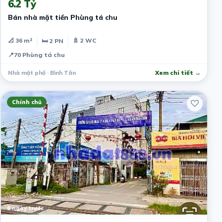
6.2 Tỷ
Bán nhà mặt tiền Phùng tá chu
📐 36 m²
🚿 2 WC
🛏 2 PN
📍
70 Phùng tá chu
Nhà mặt phố · Bình Tân
Xem chi tiết →
Chính chủ
6 ngày trước