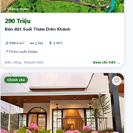
1 tháng trước
290 Triệu
Bán đất Suối Thơm Diên Khánh
📐 598.4 m²
🚿 1 WC
🛏 1 PN
📍
Thôn suối thơm
Đất riêng · Khánh Vĩnh
Xem chi tiết →
Chính chủ