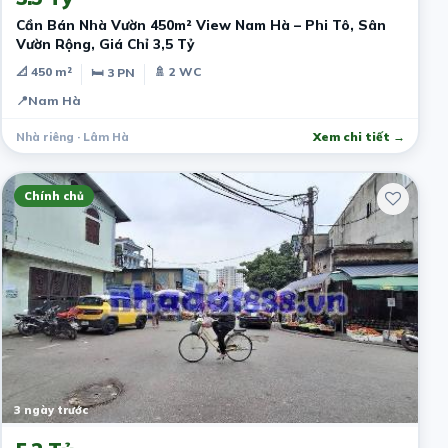
Cần Bán Nhà Vườn 450m² View Nam Hà – Phi Tô, Sân
Vườn Rộng, Giá Chỉ 3,5 Tỷ
📐 450 m²
🚿 2 WC
🛏 3 PN
📍
Nam Hà
Nhà riêng · Lâm Hà
Xem chi tiết →
Chính chủ
3 ngày trước