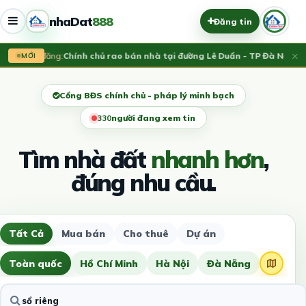
nhaDat
888
Đăng tin
×
Vừa đăng:
Chính chủ rao bán nhà tại đường Lê Duẩn - TP Đà Nẵng; D
MỚI
Cổng BĐS chính chủ - pháp lý minh bạch
331
người đang xem tin
Tìm nhà đất
nhanh hơn
,
đúng nhu cầu.
Tất Cả
Mua bán
Cho thuê
Dự án
Toàn quốc
Hồ Chí Minh
Hà Nội
Đà Nẵng