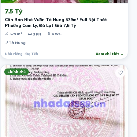
7.5 Tỷ
Cần Bán Nhà Vườn Tà Nung 579m² Full Nội Thất
Phường Cam Ly, Đà Lạt Giá 7,5 Tỷ
📐 579 m²
🚿 4 WC
🛏 3 PN
📍
Tà Nung
Nhà riêng · Đạ Tẻh
Xem chi tiết →
Chính chủ