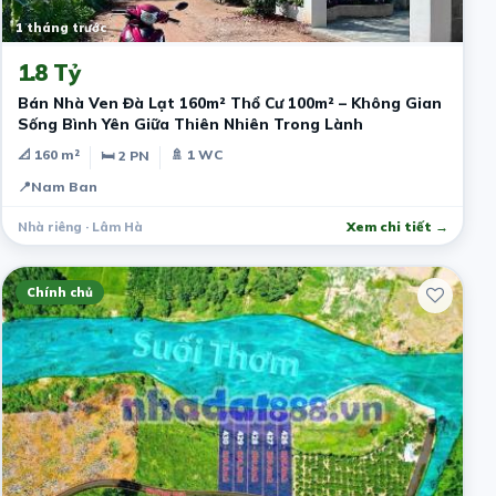
1 tháng trước
1.8 Tỷ
Bán Nhà Ven Đà Lạt 160m² Thổ Cư 100m² – Không Gian
Sống Bình Yên Giữa Thiên Nhiên Trong Lành
📐 160 m²
🚿 1 WC
🛏 2 PN
📍
Nam Ban
Nhà riêng · Lâm Hà
Xem chi tiết →
Chính chủ