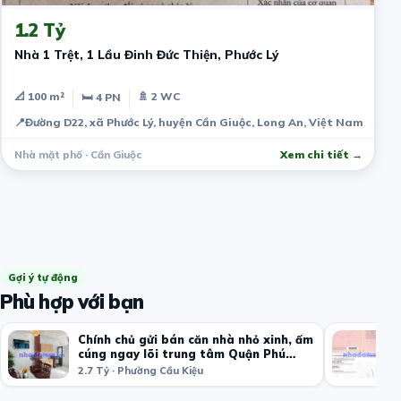
1.2 Tỷ
Nhà 1 Trệt, 1 Lầu Đinh Đức Thiện, Phước Lý
📐 100 m²
🚿 2 WC
🛏 4 PN
📍
Đường D22, xã Phước Lý, huyện Cần Giuộc, Long An, Việt Nam
Nhà mặt phố · Cần Giuộc
Xem chi tiết →
Gợi ý tự động
Phù hợp với bạn
​Chính chủ gửi bán căn nhà nhỏ xinh, ấm
cúng ngay lõi trung tâm Quận Phú
Nhuận
2.7 Tỷ · Phường Cầu Kiệu