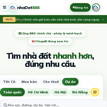
nhaDat
888
Đăng tin
×
Vừa đăng:
​Chính chủ gửi bán căn nhà nhỏ xinh, ấm cúng ngay lõi t
MỚI
Cổng BĐS chính chủ - pháp lý minh bạch
290
người đang xem tin
Tìm nhà đất
nhanh hơn
,
đúng nhu cầu.
Tất Cả
Mua bán
Cho thuê
Dự án
Toàn quốc
Hồ Chí Minh
Hà Nội
Đà Nẵng