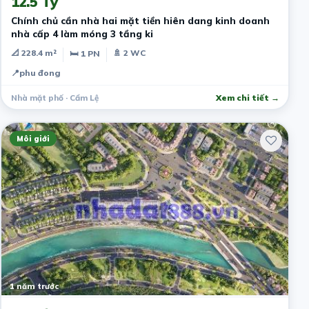
12.5 Tỷ
Chính chủ cần nhà hai mặt tiền hiên dang kinh doanh
nhà cấp 4 làm móng 3 tầng ki
📐 228.4 m²
🚿 2 WC
🛏 1 PN
📍
phu đong
Nhà mặt phố · Cẩm Lệ
Xem chi tiết →
Môi giới
1 năm trước