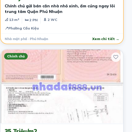
​Chính chủ gửi bán căn nhà nhỏ xinh, ấm cúng ngay lõi
trung tâm Quận Phú Nhuận
📐 13 m²
🚿 2 WC
🛏 2 PN
📍
Phường Cầu Kiệu
Nhà mặt phố · Phú Nhuận
Xem chi tiết →
Chính chủ
4 tháng trước
35 Triệu/m2