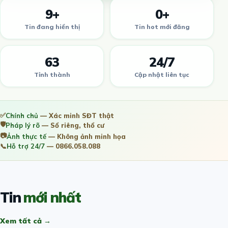
9+
0+
Tin đang hiển thị
Tin hot mới đăng
63
24/7
Tỉnh thành
Cập nhật liên tục
✅
Chính chủ
— Xác minh SĐT thật
🛡️
Pháp lý rõ
— Sổ riêng, thổ cư
📷
Ảnh thực tế
— Không ảnh minh họa
📞
Hỗ trợ 24/7
— 0866.058.088
Tin
mới nhất
Xem tất cả →