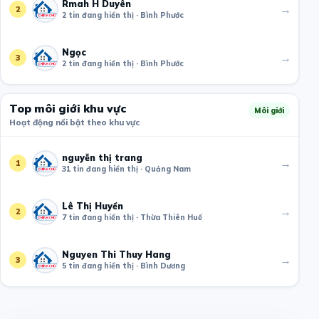
Rmah H Duyên
→
2
2 tin đang hiển thị · Bình Phước
Ngọc
→
3
2 tin đang hiển thị · Bình Phước
Top môi giới khu vực
Môi giới
Hoạt động nổi bật theo khu vực
nguyễn thị trang
→
1
31 tin đang hiển thị · Quảng Nam
Lê Thị Huyền
→
2
7 tin đang hiển thị · Thừa Thiên Huế
Nguyen Thi Thuy Hang
→
3
5 tin đang hiển thị · Bình Dương