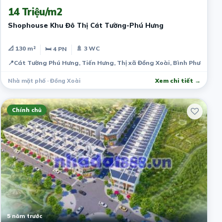
14 Triệu/m2
Shophouse Khu Đô Thị Cát Tường-Phú Hưng
📐 130 m²
🚿 3 WC
🛏 4 PN
📍
Cát Tường Phú Hưng, Tiến Hưng, Thị xã Đồng Xoài, Bình Phước, Vi
Nhà mặt phố · Đồng Xoài
Xem chi tiết →
Chính chủ
5 năm trước