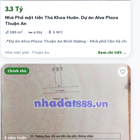
3.3 Tỷ
Nhà Phố mặt tiền Thủ Khoa Huân. Dự án Alva Plaza
Thuận An
📐 180 m²
🚿 5 WC
🛏 4 PN
📍
Dự án Alva Plaza Thuận An Bình Dương - Nhà phố Căn hộ chung cư
Nhà mặt phố · Thuận An
Xem chi tiết →
Chính chủ
5 năm trước