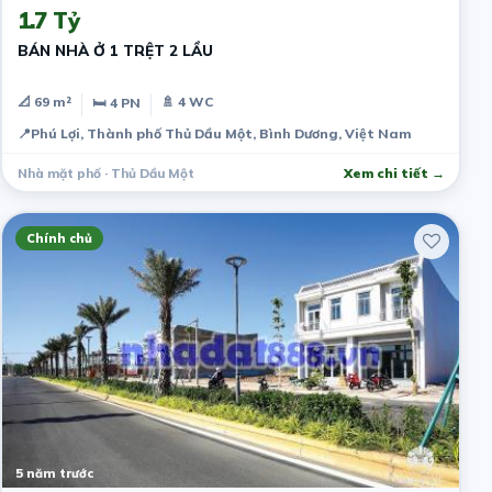
1.7 Tỷ
BÁN NHÀ Ở 1 TRỆT 2 LẦU
📐 69 m²
🚿 4 WC
🛏 4 PN
📍
Phú Lợi, Thành phố Thủ Dầu Một, Bình Dương, Việt Nam
Nhà mặt phố · Thủ Dầu Một
Xem chi tiết →
Chính chủ
5 năm trước