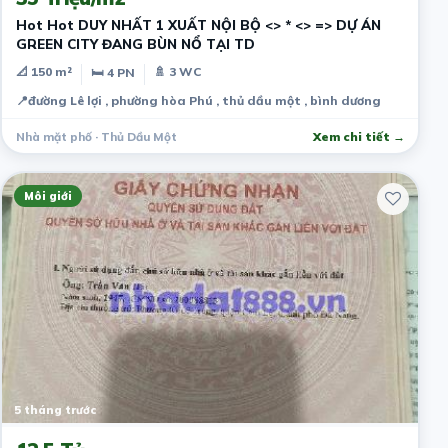
Hot Hot DUY NHẤT 1 XUẤT NỘI BỘ <> * <> => DỰ ÁN
GREEN CITY ĐANG BÙN NỔ TẠI TD
📐 150 m²
🚿 3 WC
🛏 4 PN
📍
đường Lê lợi , phường hòa Phú , thủ dầu một , bình dương
Nhà mặt phố · Thủ Dầu Một
Xem chi tiết →
Môi giới
5 tháng trước