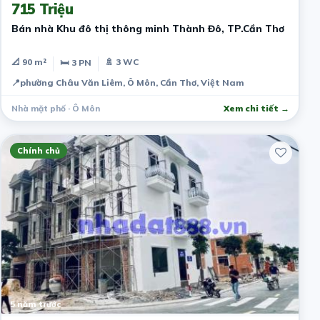
715 Triệu
Bán nhà Khu đô thị thông minh Thành Đô, TP.Cần Thơ
📐 90 m²
🚿 3 WC
🛏 3 PN
📍
phường Châu Văn Liêm, Ô Môn, Cần Thơ, Việt Nam
Nhà mặt phố · Ô Môn
Xem chi tiết →
Chính chủ
5 năm trước