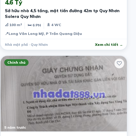
4.6 Tỷ
Sở hữu nhà 4,5 tầng, mặt tiền đường 42m tp Quy Nhơn
Solera Quy Nhơn
📐 100 m²
🚿 4 WC
🛏 6 PN
📍
Long Vân Long Mỹ, P Trần Quang Diệu
Nhà mặt phố · Quy Nhơn
Xem chi tiết →
Chính chủ
5 năm trước