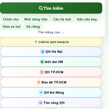
Tìm kiếm
Chính chủ
Nhà dòng tiền
Căn hộ mới
Gần sân bay
Hẻm xe hơi
Sổ riêng
Tìm nâng cao →
CHECK QUY HOẠCH
QH Hà Nội
Đất đai HN
QH TP.HCM
Bản đồ TP.HCM
QH Đà Nẵng
Tìm cổng QH