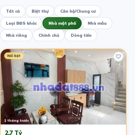
Tất cả
Biệt thự
Căn hộ/Chung cư
Loại BĐS khác
Nhà mặt phố
Nhà mẫu
Nhà riêng
Chính chủ
Dòng tiền
Nổi bật
1 tháng trước
2.7 Tỷ