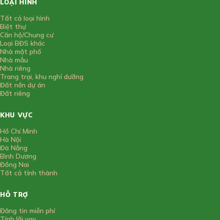
LOẠI HÌNH
Tất cả loại hình
Biệt thự
Căn hộ/Chung cư
Loại BĐS khác
Nhà mặt phố
Nhà mẫu
Nhà riêng
Trang trại, khu nghỉ dưỡng
Đất nền dự án
Đất riêng
KHU VỰC
Hồ Chí Minh
Hà Nội
Đà Nẵng
Bình Dương
Đồng Nai
Tất cả tỉnh thành
HỖ TRỢ
Đăng tin miễn phí
Tính lãi vay